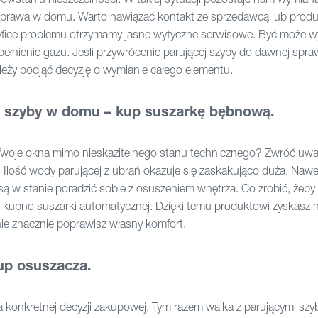
prawa w domu. Warto nawiązać kontakt ze sprzedawcą lub prod
cyfice problemu otrzymamy jasne wytyczne serwisowe. Być może w
ełnienie gazu. Jeśli przywrócenie parującej szyby do dawnej spr
leży podjąć decyzję o wymianie całego elementu.
e szyby w domu – kup suszarkę bębnową.
Twoje okna mimo nieskazitelnego stanu technicznego? Zwróć uwa
 Ilość wody parującej z ubrań okazuje się zaskakująco duża. Naw
e są w stanie poradzić sobie z osuszeniem wnętrza. Co zrobić, żeby
y kupno suszarki automatycznej. Dzięki temu produktowi zyskasz ni
nie znacznie poprawisz własny komfort.
up osuszacza.
a konkretnej decyzji zakupowej. Tym razem walka z parującymi szy