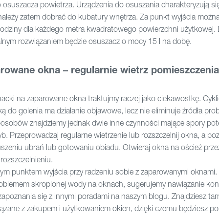
suszacza powietrza. Urządzenia do osuszania charakteryzują si
należy zatem dobrać do kubatury wnętrza. Za punkt wyjścia można
godziny dla każdego metra kwadratowego powierzchni użytkowej. 
lnym rozwiązaniem będzie osuszacz o mocy 15 l na dobę.
wane okna – regularnie wietrz pomieszczenia
acki na zaparowane okna traktujmy raczej jako ciekawostkę. Cykl
 do golenia ma działanie objawowe, lecz nie eliminuje źródła pr
osobów znajdziemy jednak dwie inne czynności mające spory pote
b. Przeprowadzaj regularne wietrzenie lub rozszczelnij okna, a po
uszeniu ubrań lub gotowaniu obiadu. Otwieraj okna na oścież przez
rozszczelnieniu.
m punktem wyjścia przy radzeniu sobie z zaparowanymi oknami. 
 problemem skroplonej wody na oknach, sugerujemy nawiązanie kon
apoznania się z innymi poradami na naszym blogu. Znajdziesz ta
iązane z zakupem i użytkowaniem okien, dzięki czemu będziesz 