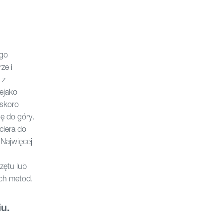
ego
ze i
 z
ejako
 skoro
ię do góry.
ciera do
 Najwięcej
zętu lub
ych metod.
u.