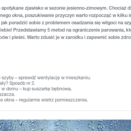
 spotykane zjawisko w sezonie jesienno-zimowym. Chociaż dl
mego okna, poszukiwanie przyczyn warto rozpocząć w kilku 
, jak poradzić sobie z problemem osadzania się wilgoci na s
 Ciebie! Przedstawiamy 5 metod na ograniczenie parowania, kt
bów i pleśni. Warto zdusić je w zarodku i zapewnić sobie zdr
 szyby – sprawdź wentylację w mieszkaniu.
ały? Sposób nr 2.
y w domu – kup suszarkę bębnową.
szacza.
okna – regularnie wietrz pomieszczenia.