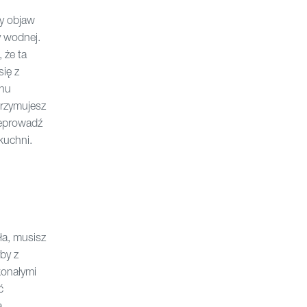
y objaw
y wodnej.
 że ta
ię z
anu
trzymujesz
zeprowadź
kuchni.
ła, musisz
by z
konałymi
ć
a