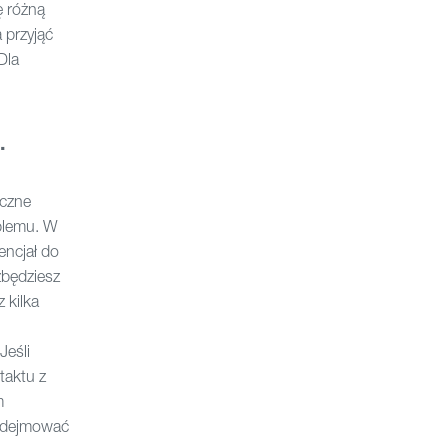
ę różną
 przyjąć
Dla
.
iczne
oblemu. W
ncjał do
zbędziesz
 kilka
Jeśli
taktu z
m
podejmować