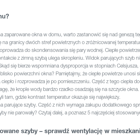
mu?
a zaparowane okna w domu, warto zastanowić się nad genezą t
 na granicy dwóch stref powietrznych o zróżnicowanej temperatur
doprowadza do skondensowania się pary wodnej. Ciepłe powietrze
ontakcie z zimną szybą ulega skropleniu. Widok parujących szyb ni
 Skąd się bierze wspomniana dysproporcja w stopniach Celsjusza,
k blisko powierzchni okna? Pamiętajmy, że ciepłe powietrze unosi s
 ciepło i rozprowadza je po pomieszczeniu. Część z tego ciepła do
gę, że krople wody bardzo rzadko osadzają się na szczycie okna.
zyli tam, gdzie kontrast temperatur okazuje się największy.
na parujące szyby. Część z nich wymaga zakupu dodatkowego spr
by nie parowały? Czytaj dalej, a poznasz 5 najczęściej stosowan
owane szyby – sprawdź wentylację w mieszkani