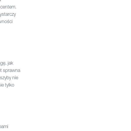
ucentem.
ystarczy
awności
gę, jak
et sprawna
 szyby nie
e tylko
bami