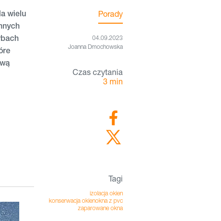
a wielu
Porady
innych
zybach
04.09.2023
Joanna Dmochowska
óre
ową
Czas czytania
3
min
Tagi
izolacja okien
konserwacja okien
okna z pvc
zaparowane okna