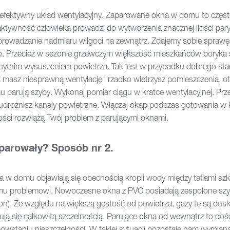
eefektywny układ wentylacyjny. Zaparowane okna w domu to częst
aktywność człowieka prowadzi do wytworzenia znacznej ilości par
prowadzanie nadmiaru wilgoci na zewnątrz. Zdajemy sobie sprawę,
o. Przecież w sezonie grzewczym większość mieszkańców boryka s
 zbytnim wysuszeniem powietrza. Tak jest w przypadku dobrego st
ak masz niesprawną wentylację i rzadko wietrzysz pomieszczenia, o
 parują szyby. Wykonaj pomiar ciągu w kratce wentylacyjnej. Pr
 udrożnisz kanały powietrzne. Włączaj okap podczas gotowania w 
ości rozwiążą Twój problem z parującymi oknami.
 parowały? Sposób nr 2.
 w domu objawiają się obecnością kropli wody między taflami szk
emu problemowi. Nowoczesne okna z PVC posiadają zespolone szy
on). Ze względu na większą gęstość od powietrza, gazy te są dos
ują się całkowitą szczelnością. Parujące okna od wewnątrz to doś
owstaniu nieszczelności. W takiej sytuacji pozostaje nam wymian