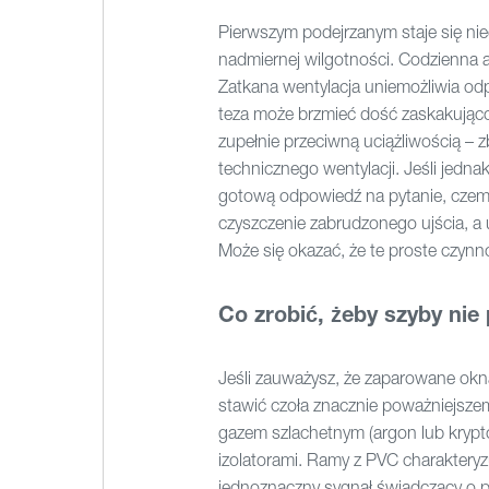
Pierwszym podejrzanym staje się ni
nadmiernej wilgotności. Codzienna 
Zatkana wentylacja uniemożliwia od
teza może brzmieć dość zaskakując
zupełnie przeciwną uciążliwością –
technicznego wentylacji. Jeśli jedn
gotową odpowiedź na pytanie, czemu
czyszczenie zabrudzonego ujścia, a
Może się okazać, że te proste czynn
Co zrobić, żeby szyby nie
Jeśli zauważysz, że zaparowane okna
stawić czoła znacznie poważniejsz
gazem szlachetnym (argon lub krypt
izolatorami. Ramy z PVC charakteryz
jednoznaczny sygnał świadczący o p