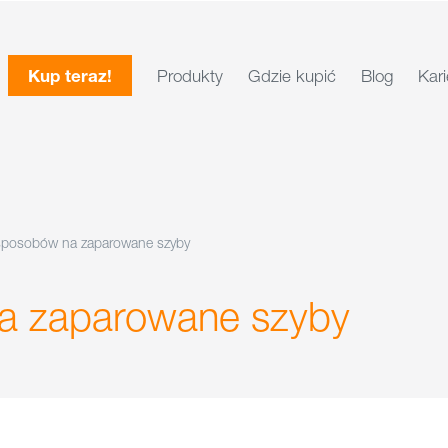
Kup teraz!
Produkty
Gdzie kupić
Blog
Kari
sposobów na zaparowane szyby
a zaparowane szyby