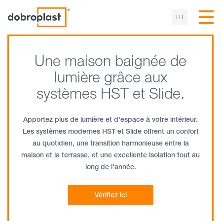
FR
Une maison baignée de
Gardez la chaleur dans
Confort, esthétique et
Fenêtres Smartline!
lumière grâce aux
votre maison!
utilité
Dobroplast présente une nouvelle gamme de fenêtres
systèmes HST et Slide.
écologiques !
Les fenêtres Dobroplast apportent une lumière naturelle
Fenêtres P-Line – chaleur, confort, économies sur vos
et saine et de l'air frais à l'intérieur de la maison, tout en
factures et une ambiance chaleureuse toute l'année.
Apportez plus de lumière et d'espace à votre intérieur.
réduisant les pertes de chaleur et en améliorant
Regardez la nouveauté !
Les systèmes modernes HST et Slide offrent un confort
l'acoustique de la pièce.
au quotidien, une transition harmonieuse entre la
Vérifie ici
maison et la terrasse, et une excellente isolation tout au
long de l'année.
En savoir plus
Vérifiez ici