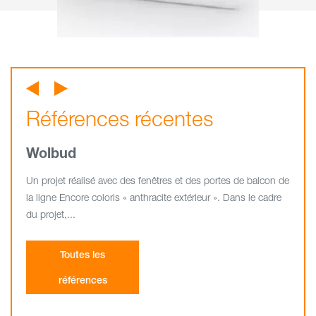
Références récentes
Références récentes
Références récentes
Wolbud
Vobos
Pekabud Market
Un projet réalisé avec des fenêtres et des portes de balcon de
Dans le projet d’un lotissement moderne, 200 fenêtres de la
Dans le projet résidentiel Pekabud Market à Poznań, environ
la ligne Encore coloris « anthracite extérieur ». Dans le cadre
ligne Encore coloris « anthracite extérieur » ont été utilisées.
300 fenêtres et portes de balcon de la série Avantgrade 7000
du projet,...
coloris blanc ont été utilisées.
Toutes les
Toutes les
Toutes les
références
références
références