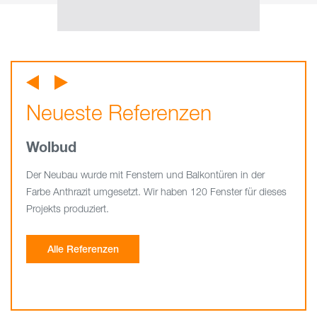
Neueste Referenzen
Neueste Referenzen
Neueste Referenzen
Wolbud
Vobos
Pekabud Market
Der Neubau wurde mit Fenstern und Balkontüren in der
Für die Gestaltung einer modernen Wohnsiedlung wurden
Rund 300 Fenster und Balkontüren der Serie Avantgrade
Farbe Anthrazit umgesetzt. Wir haben 120 Fenster für dieses
200 Fenster in der Farbe Anthrazit eingebaut.
7000 in Weiß wurden für diesen Neubau Pekabud Market in
Projekts produziert.
Posen montiert.
Alle Referenzen
Alle Referenzen
Alle Referenzen