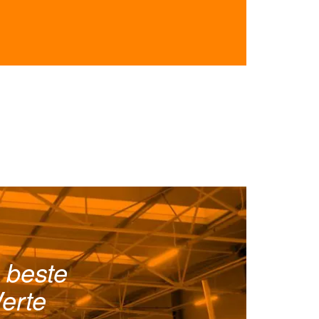
 beste
erte