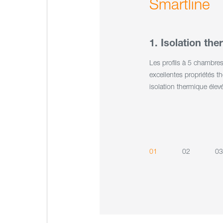
Smartline
1. Isolation th
Les profils à 5 chambre
excellentes propriétés t
isolation thermique élev
01
02
03