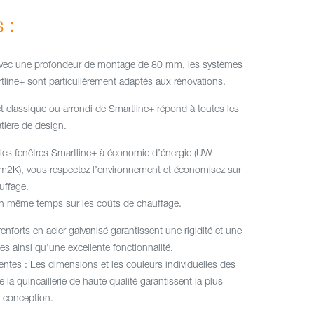
 :
vec une profondeur de montage de 80 mm, les systèmes
tline+ sont particulièrement adaptés aux rénovations.
t classique ou arrondi de Smartline+ répond à toutes les
ière de design.
les fenêtres Smartline+ à économie d’énergie (UW
m2K), vous respectez l’environnement et économisez sur
uffage.
n même temps sur les coûts de chauffage.
renforts en acier galvanisé garantissent une rigidité et une
es ainsi qu’une excellente fonctionnalité.
lentes : Les dimensions et les couleurs individuelles des
e la quincaillerie de haute qualité garantissent la plus
e conception.