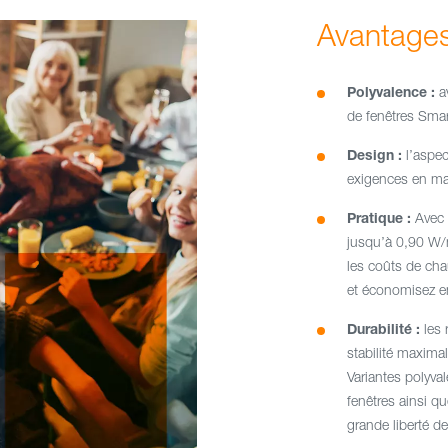
Avantages
Polyvalence :
a
de fenêtres Smar
Design :
l’aspec
exigences en mat
Pratique :
Avec 
jusqu’à 0,90 W/
les coûts de cha
et économisez e
Durabilité :
les 
stabilité maximal
Variantes polyva
fenêtres ainsi qu
grande liberté d