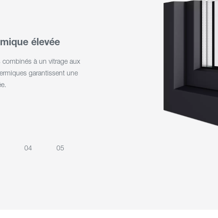
ermique élevée
s combinés à un vitrage aux
hermiques garantissent une
ée.
04
05