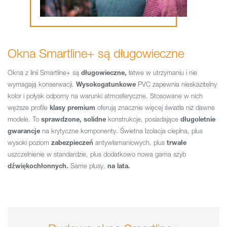
Okna Smartline+ są długowieczne
Okna z linii Smartline+ są
długowieczne,
łatwe w utrzymaniu i nie
wymagają konserwacji.
Wysokogatunkowe
PVC zapewnia nieskazitelny
kolor i połysk odporny na warunki atmosferyczne. Stosowane w nich
węższe profile
klasy premium
oferują znacznie więcej światła niż dawne
modele. To
sprawdzone, solidne
konstrukcje, posiadające
długoletnie
gwarancje
na krytyczne komponenty. Świetna Izolacja cieplna, plus
wysoki poziom
zabezpieczeń
antywłamaniowych, plus
trwałe
uszczelnienie w standardzie, plus dodatkowo nowa gama szyb
dźwiękochłonnych.
Same plusy,
na lata.