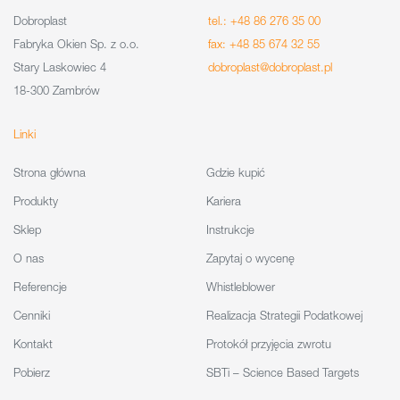
Dobroplast
tel.: +48 86 276 35 00
Fabryka Okien Sp. z o.o.
fax: +48 85 674 32 55
Stary Laskowiec 4
dobroplast@dobroplast.pl
18-300 Zambrów
Linki
Strona główna
Gdzie kupić
Produkty
Kariera
Sklep
Instrukcje
O nas
Zapytaj o wycenę
Referencje
Whistleblower
Cenniki
Realizacja Strategii Podatkowej
Kontakt
Protokół przyjęcia zwrotu
Pobierz
SBTi – Science Based Targets