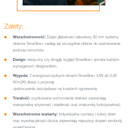
Zalety:
Wszechstronność:
Dzięki głębokości zabudowy 80 mm systemy
okienne Smartline+ nadają się szczególnie dobrze do zastosowania
podczas remontów.
Design:
klasyczny czy okrągły wygląd Smartline+ sprosta każdym
wymaganiom designerskim.
Wygoda:
Z energooszczędnymi oknami Smartline+ (UW do 0,90
W/m2K) dbasz o przyrodę
i jednocześnie oszczędzasz na kosztach ogrzewania.
Trwałość:
ocynkowane wzmocnienia stalowe zapewniają
maksymalną sztywność i stabilność oraz znakomitą funkcjonalność.
Wszechstronne warianty:
Indywidualne rozmiary i kolory okien
oraz wysokiej jakości okucia zapewniają najwyższy stopień swobody
projektowania.