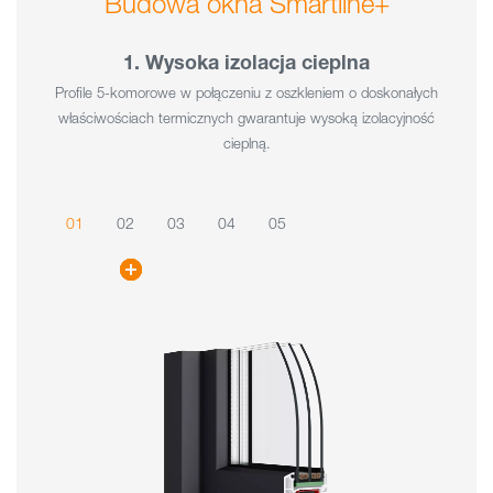
Budowa okna Smartline+
1. Wysoka izolacja cieplna
Profile 5-komorowe w połączeniu z oszkleniem o doskonałych
właściwościach termicznych gwarantuje wysoką izolacyjność
cieplną.
01
02
03
04
05