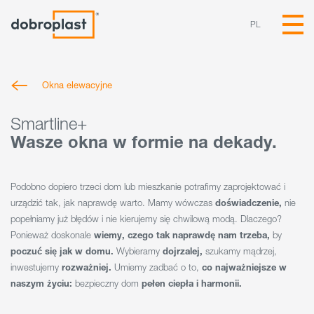
PL
Okna elewacyjne
Smartline+
Wasze okna w formie na dekady.
Podobno dopiero trzeci dom lub mieszkanie potrafimy zaprojektować i
urządzić tak, jak naprawdę warto. Mamy wówczas
doświadczenie,
nie
popełniamy już błędów i nie kierujemy się chwilową modą. Dlaczego?
Ponieważ doskonale
wiemy, czego tak naprawdę nam trzeba,
by
poczuć się jak w domu.
Wybieramy
dojrzalej,
szukamy mądrzej,
inwestujemy
rozważniej.
Umiemy zadbać o to,
co najważniejsze w
naszym życiu:
bezpieczny dom
pełen ciepła i harmonii.