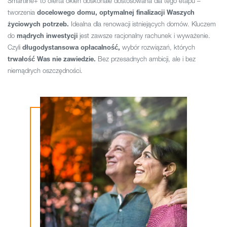
Smartline+ to oferta okien doskonale dostosowana dla tego etapu –
tworzenia
docelowego domu, optymalnej finalizacji Waszych
życiowych potrzeb.
Idealna dla renowacji istniejących domów. Kluczem
do
mądrych inwestycji
jest zawsze racjonalny rachunek i wyważenie.
Czyli
długodystansowa opłacalność,
wybór rozwiązań, których
trwałość Was nie zawiedzie.
Bez przesadnych ambicji, ale i bez
niemądrych oszczędności.