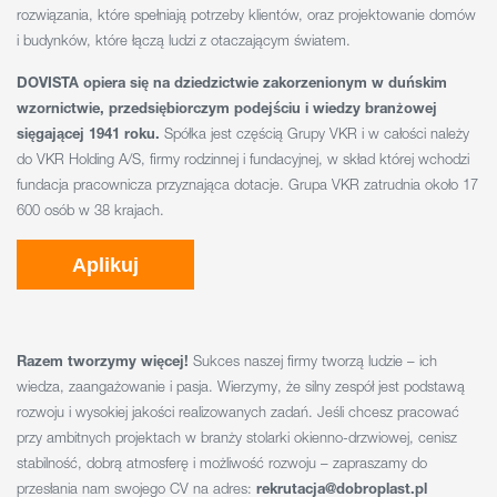
rozwiązania, które spełniają potrzeby klientów, oraz projektowanie domów
i budynków, które łączą ludzi z otaczającym światem.
DOVISTA opiera się na dziedzictwie zakorzenionym w duńskim
wzornictwie, przedsiębiorczym podejściu i wiedzy branżowej
sięgającej 1941 roku.
Spółka jest częścią Grupy VKR i w całości należy
do VKR Holding A/S, firmy rodzinnej i fundacyjnej, w skład której wchodzi
fundacja pracownicza przyznająca dotacje. Grupa VKR zatrudnia około 17
600 osób w 38 krajach.
Aplikuj
Razem tworzymy więcej!
Sukces naszej firmy tworzą ludzie – ich
wiedza, zaangażowanie i pasja. Wierzymy, że silny zespół jest podstawą
rozwoju i wysokiej jakości realizowanych zadań. Jeśli chcesz pracować
przy ambitnych projektach w branży stolarki okienno-drzwiowej, cenisz
stabilność, dobrą atmosferę i możliwość rozwoju – zapraszamy do
przesłania nam swojego CV na adres:
rekrutacja@dobroplast.pl