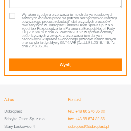
Wyrażam zgodę na przetwarzanie moich danych osobowych
zawartych w ofercie pracy dla potrzeb niezbędnych do realizacji
powyższego procesu rekrutacji* lub/i przyszłych procesów*
rekrutacyjnych w Dobroplast Fabryka Okien Spółka Sp. z o.o.
zgodnie z Rozporządzeniem Parlamentu Europejskiego i Rady
(UE) 2016/679 z dnia 27 kwietnia 2016 r. w sprawie ochrony
osób fizycznych w związku z przetwarzaniem danych
osobowych i w sprawie swobodnego przepływu takich danych
oraz uchylenia dyrektywy 95/46/WE (Dz.U.UE.L.2016.119.1″z
dnia 2016.05.04).
Adres
Kontakt
Dobroplast
tel.: +48 86 276 35 00
Fabryka Okien Sp. z o.o.
fax: +48 85 674 32 55
Stary Laskowiec 4
dobroplast@dobroplast.pl