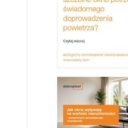
świadomego
doprowadzenia
powietrza?
Czytaj więcej
ekologiczny dom
nawiewnik okienny
nawiewni
nowoczesny dom