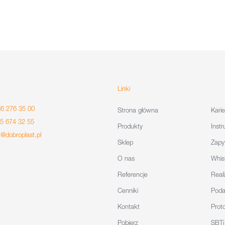
Linki
86 276 35 00
Strona główna
Karie
85 674 32 55
Produkty
Instr
t@dobroplast.pl
Sklep
Zapy
O nas
Whis
Referencje
Reali
Cenniki
Poda
Kontakt
Proto
Pobierz
SBTi