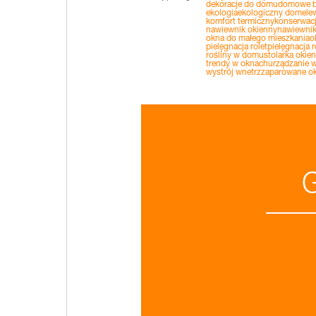
dekoracje do domu
domowe b
ekologia
ekologiczny dom
ele
komfort termiczny
konserwacj
nawiewnik okienny
nawiewnik
okna do małego mieszkania
o
pielęgnacja rolet
pielęgnacja r
rośliny w domu
stolarka okie
trendy w oknach
urządzanie w
wystrój wnetrz
zaparowane o
G