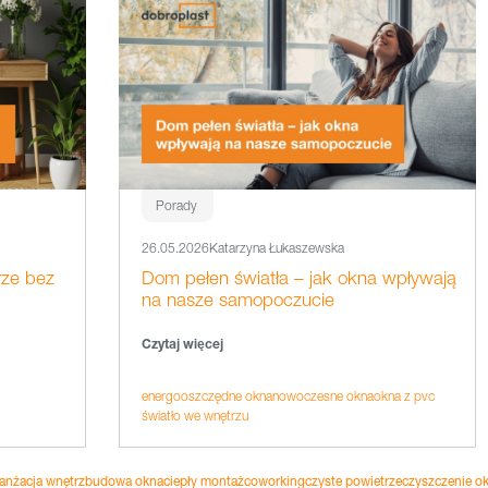
Porady
26.05.2026
Katarzyna Łukaszewska
rze bez
Dom pełen światła – jak okna wpływają
na nasze samopoczucie
Czytaj więcej
energooszczędne okna
nowoczesne okna
okna z pvc
światło we wnętrzu
anżacja wnętrz
budowa okna
ciepły montaż
coworking
czyste powietrze
czyszczenie ok