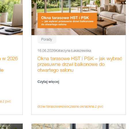
Porady
16.06.2026
Katarzyna Łukaszewska
n w 2026
Okna tarasowe HST i PSK – jak wybrać
przesuwne drzwi balkonowe do
łe
otwartego salonu
Czytaj więcej
a z pvc
drzwi tarasowe
nowoczesne okna
okna z pvc