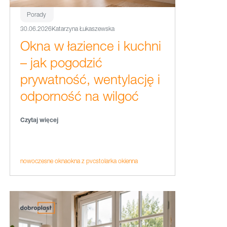
Porady
30.06.2026
Katarzyna Łukaszewska
Okna w łazience i kuchni
– jak pogodzić
prywatność, wentylację i
odporność na wilgoć
Czytaj więcej
nowoczesne okna
okna z pvc
stolarka okienna