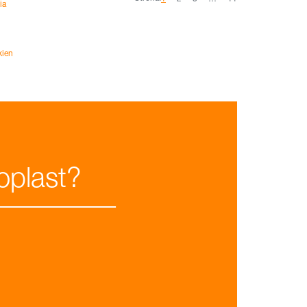
ia
kien
oplast?