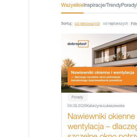
Wszystkie
Inspiracje/Trendy
Porady
Sortuj:
od najnowszych
od najstarszych
Filt
Porady
04.08.2026
Katarzyna Łukaszewska
Nawiewniki okienne 
wentylacja – dlacze
szczelne okno potrz