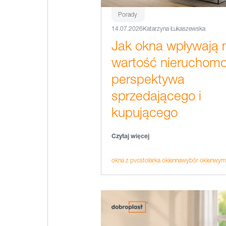
Porady
14.07.2026
Katarzyna Łukaszewska
Jak okna wpływają 
wartość nieruchomo
perspektywa
sprzedającego i
kupującego
Czytaj więcej
okna z pvc
stolarka okienna
wybór okien
wymi