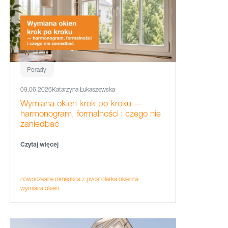
Porady
09.06.2026
Katarzyna Łukaszewska
Wymiana okien krok po kroku —
harmonogram, formalności i czego nie
zaniedbać
Czytaj więcej
nowoczesne okna
okna z pvc
stolarka okienna
wymiana okien