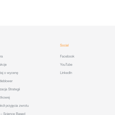
Social
ra
Facebook
ukcje
YouTube
taj o wycenę
LinkedIn
tleblower
zacja Strategii
tkowej
kół przyjęcia zwrotu
 – Science Based