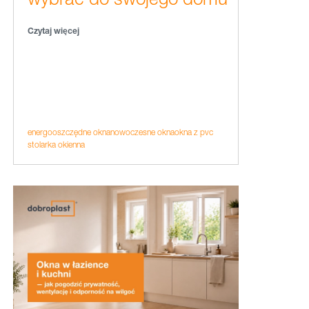
Czytaj więcej
energooszczędne okna
nowoczesne okna
okna z pvc
stolarka okienna