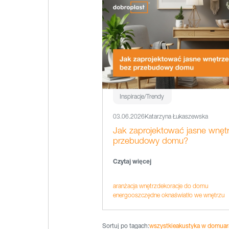
Inspiracje/Trendy
03.06.2026
Katarzyna Łukaszewska
Jak zaprojektować jasne wnęt
przebudowy domu?
Czytaj więcej
aranżacja wnętrz
dekoracje do domu
energooszczędne okna
światło we wnętrzu
Sortuj po tagach:
wszystkie
akustyka w domu
ar