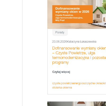
Porady
23.06.2026
Katarzyna Łukaszewska
Dofinansowanie wymiany okie
– Czyste Powietrze, ulga
termomodernizacyjna i pozosta
programy
Czytaj więcej
czyste powietrze
energooszczędne okna
okn
stolarka okienna