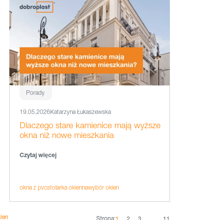
Porady
19.05.2026
Katarzyna Łukaszewska
Dlaczego stare kamienice mają wyższe
okna niż nowe mieszkania
Czytaj więcej
okna z pvc
stolarka okienna
wybór okien
ien
Strona:
1
2
3
…
11