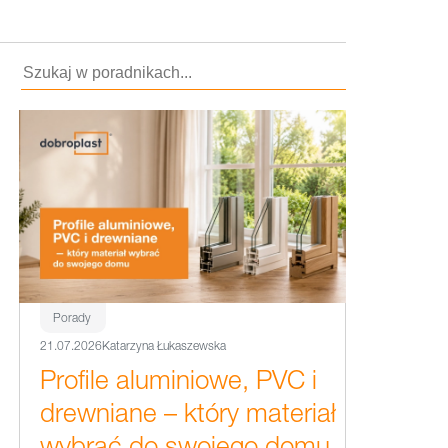
Porady
21.07.2026
Katarzyna Łukaszewska
Profile aluminiowe, PVC i
drewniane – który materiał
wybrać do swojego domu