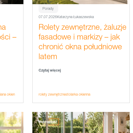
Porady
07.07.2026
Katarzyna Łukaszewska
na
Rolety zewnętrzne, żaluzje
ści –
fasadowe i markizy – jak
chronić okna południowe
latem
Czytaj więcej
ana okien
rolety zewnętrzne
stolarka okienna