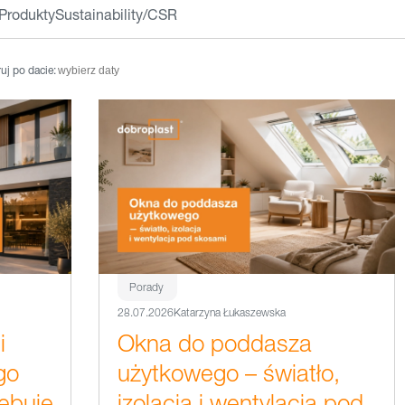
Produkty
Sustainability/CSR
ruj po dacie:
Porady
28.07.2026
Katarzyna Łukaszewska
i
Okna do poddasza
go
użytkowego – światło,
ebuje
izolacja i wentylacja pod