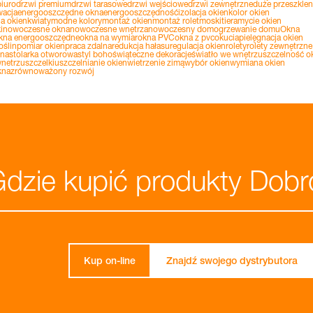
iuro
drzwi premium
drzwi tarasowe
drzwi wejściowe
drzwi zewnętrzne
duże przeszklen
wacja
energooszczędne okna
energooszczędność
izolacja okien
kolor okien
a okien
kwiaty
modne kolory
montaż okien
montaż rolet
moskitiera
mycie okien
i
nowoczesne okna
nowoczesne wnętrza
nowoczesny dom
ogrzewanie domu
Okna
kna energooszczędne
okna na wymiar
okna PVC
okna z pvc
okucia
pielęgnacja okien
oślin
pomiar okien
praca zdalna
redukcja hałasu
regulacja okien
rolety
rolety zewnętrzne
nna
stolarka otworowa
styl boho
świąteczne dekoracje
światło we wnętrzu
szczelność o
netrz
uszczelki
uszczelnianie okien
wietrzenie zimą
wybór okien
wymiana okien
kna
zrównoważony rozwój
dzie kupić produkty Dobr
Kup on-line
Znajdź swojego dystrybutora