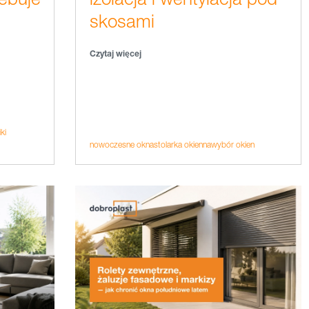
skosami
Czytaj więcej
ki
nowoczesne okna
stolarka okienna
wybór okien