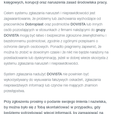
księgowych, korupcji oraz naruszenia zasad środowiska pracy.
Celem systemu zgłaszania naruszeń i nieprawidłowości jest
zagwarantowanie, że problemy lub zachowania wychodzące od
pracowników
oraz podmiotów
lub innych
Dobroplast
DOVISTA
osób pozostających w stosunkach z firmami należącymi do
grupy
mogą być łatwo i bezpiecznie zgłoszone zewnętrznemu i
DOVISTA
bezstronnemu podmiotowi, zgodnie z ogólnymi przepisami o
ochronie danych osobowych. Ponadto pragniemy zapewnić, że
można to zrobić w dowolnym czasie i że nikt nie będzie narażony na
prześladowanie lub dyskryminację, jeżeli w dobrej wierze skorzysta z
systemu zgłaszania naruszeń i nieprawidłowości.
System zgłaszania nadużyć
nie powinien być
DOVISTA
wykorzystywany do wysuwania fałszywych oskarżeń, zgłaszania
nieprawdziwych informacji lub czynów nie mających znamion
przestępstwa.
Przy zgłoszeniu prosimy o podanie swojego imienia i nazwiska,
by można było się z Tobą skontaktować w przypadku, gdy
będziemy potrzebować więcej informacji, by zareagować na