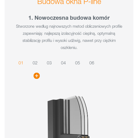
Budowa okna P-line
1. Nowoczesna budowa komór
Stworzone według najnowszych metod obliczeniowych profile
zapewniają: najlepszą izolacyjność cieplną, optymalną
stabilizację profilu i wysoki udźwig, nawet przy ciężkim
oszkleniu.
01
02
03
04
05
06