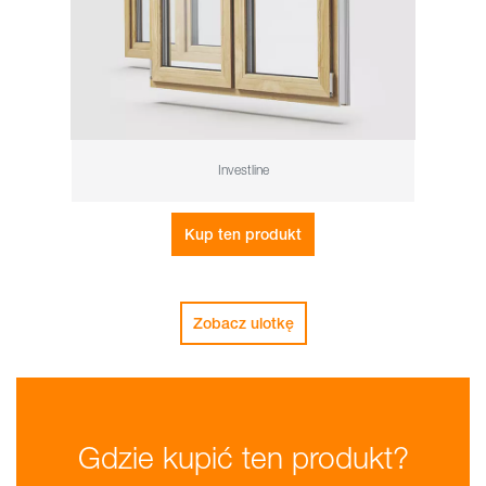
Investline
Kup ten produkt
Zobacz ulotkę
Gdzie kupić ten produkt?