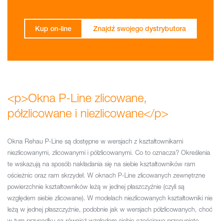
Kup on-line
Znajdź swojego dystrybutora
<p>Okna P-Line zlicowane,
półzlicowane i niezlicowane</p>
Okna Rehau P-Line są dostępne w wersjach z kształtownikami
niezlicowanymi, zlicowanymi i półzlicowanymi. Co to oznacza? Określenia
te wskazują na sposób nakładania się na siebie kształtowników ram
ościeżnic oraz ram skrzydeł. W oknach P-Line zlicowanych zewnętrzne
powierzchnie kształtowników leżą w jednej płaszczyźnie (czyli są
względem siebie zlicowane). W modelach niezlicowanych kształtowniki nie
leżą w jednej płaszczyźnie, podobnie jak w wersjach półzlicowanych, choć
w tym przypadku są również względem siebie częściowo przesunięte.