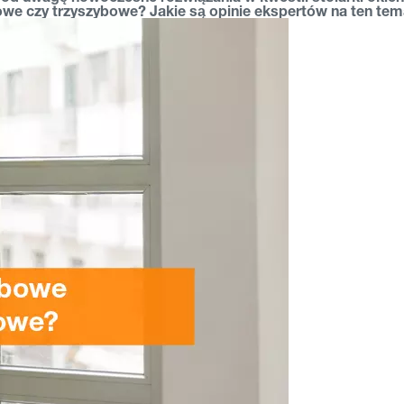
e czy trzyszybowe? Jakie są opinie ekspertów na ten tema