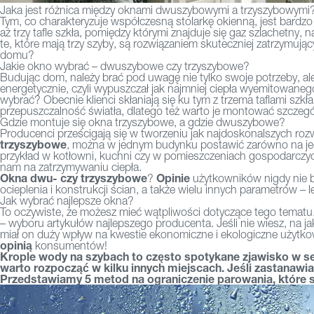
Jaka jest różnica między oknami dwuszybowymi a trzyszybowymi
Tym, co charakteryzuje współczesną stolarkę okienną, jest bard
aż trzy tafle szkła, pomiędzy którymi znajduje się gaz szlachetny,
te, które mają trzy szyby, są rozwiązaniem skuteczniej zatrzymują
domu?
Jakie okno wybrać – dwuszybowe czy trzyszybowe?
Budując dom, należy brać pod uwagę nie tylko swoje potrzeby, ale
energetycznie, czyli wypuszczał jak najmniej ciepła wyemitowaneg
wybrać? Obecnie klienci skłaniają się ku tym z trzema taflami szk
przepuszczalność światła, dlatego też warto je montować szczegó
Gdzie montuje się okna trzyszybowe, a gdzie dwuszybowe?
Producenci prześcigają się w tworzeniu jak najdoskonalszych ro
trzyszybowe
, można w jednym budynku postawić zarówno na jedne,
przykład w kotłowni, kuchni czy w pomieszczeniach gospodarczych, 
nam na zatrzymywaniu ciepła.
Okna dwu- czy trzyszybowe
Opinie
?
użytkowników nigdy nie b
ocieplenia i konstrukcji ścian, a także wielu innych parametrów –
Jak wybrać najlepsze okna?
To oczywiste, że możesz mieć wątpliwości dotyczące tego tematu
– wyboru artykułów najlepszego producenta. Jeśli nie wiesz, na j
miał on duży wpływ na kwestie ekonomiczne i ekologiczne użytko
opinią
konsumentów!
Krople wody na szybach to często spotykane zjawisko w s
warto rozpocząć w kilku innych miejscach. Jeśli zastanawia
Przedstawiamy 5 metod na ograniczenie parowania, które st