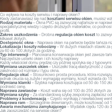
Co wpływa na koszty serwisu i naprawy okien?
kosztami serwisu okien
Kiedy zastanawiasz się nad
, musisz wz
Rodzaj materiału
– Okna PVC są zazwyczaj najtańsze w naprawi
specjalistycznej wiedzy i często droższych materiałów, co podn
profili.
Zakres uszkodzenia
regulacja okien koszt
– Drobna
to zazwyc
kilkaset złotych.
Dostępność okna
– Naprawa okien na parterze będzie tańsza niż
Lokalizacja i koszty robocizny
– W dużych miastach stawki za 
za 60 do 100 złotych za godzinę.
Typ interwencji
– Planowana konserwacja okien jest zawsze tańs
Najczęstsze usterki okien i ich koszty naprawy
Każdy właściciel domu prędzej czy później spotyka się z typowymi
Wymiana uszczelek okien
– Uszczelki tracą elastyczność z cza
zależności od rozmiaru i typu okna.
Regulacja okuć
– Stosunkowo prosta procedura, która rozwiązuj
jednak okucia są zużyte i wymagają wymiany, koszt wzrasta do 15
Wymiana klamki
– Szybka naprawa kosztująca od 50 do 150 zło
podnieść cenę.
Naprawa zawiasów
– Koszt waha się od 100 do 250 złotych za
Wymiana szyby
– Za standardową szybę zespoloną zapłacisz od 
Problemy z kondensacją
– Często wynikają z niewłaściwej went
Naprawa ram
– Szczególnie drewnianych, może kosztować od 15
Awaria mechanizmu zamykającego
– Wydatek rzędu 120 do 3
Jak zaoszczędzić na serwisie okien?