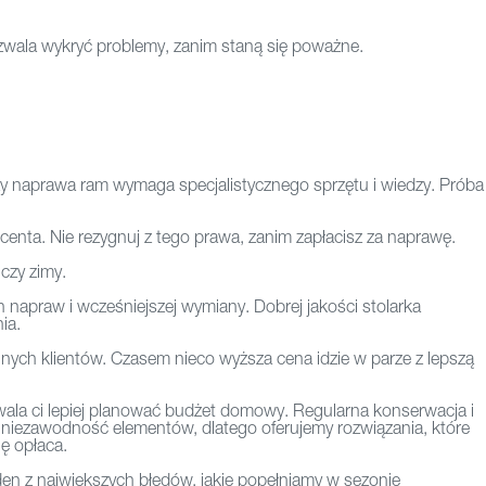
ozwala wykryć problemy, zanim staną się poważne.
y naprawa ram wymaga specjalistycznego sprzętu i wiedzy. Próba
nta. Nie rezygnuj z tego prawa, zanim zapłacisz za naprawę.
czy zimy.
napraw i wcześniejszej wymiany. Dobrej jakości stolarka
ia.
 innych klientów. Czasem nieco wyższa cena idzie w parze z lepszą
ala ci lepiej planować budżet domowy. Regularna konserwacja i
 niezawodność elementów, dlatego oferujemy rozwiązania, które
ę opłaca.
den z największych błędów, jakie popełniamy w sezonie