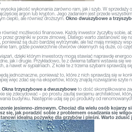
?
zo wysoka jakość wykonania zarówno ram, jak i szyb. W sprzedaży
 najczęściej argon lub krypton. Jego zadaniem jest przede wszystki
Okno dwuszybowe a trzyszy
cym ciepło, ale również droższym.
 również możliwości finansowe. Każdy inwestor życzyłby sobie, ab
o przez grzejniki w porze zimowej. Dlatego warto zastanowić się n
ła, ponieważ są dużo bardziej wytrzymałe, ale też mają mniejszy w
lnie tam, gdzie powierzchnie otworów okiennych są duże, co częśc
związań, dzięki którym inwestorzy mogą stawiać naprawdę energo
 jak i drugie. Przykładowo, te z dwiema taflami wstawia się we wn
a nawet w sypialniach. Z kolei te z trzema szybami sprawdzą się w
ędą jednoznaczne, ponieważ to, które z nich sprawdzą się w kon
 lepiej więc zdać się na ekspertów, którzy znajdą rozwiązanie szyt
Okna trzyszybowe a dwuszybowe
.
to dość skomplikowane zag
akie się zdecydować – po prostu zaufaj swojemu architektowi, któ
wania budynku. Następnie udaj się po produkty od renomowanych 
ezonie jesienno-zimowym. Chociaż dla wielu osób kojarzy 
sz się, jak poradzić sobie z problemem osadzania się wilgoc
anowi idealną pożywkę dla grzybów i pleśni. Warto zdusić j