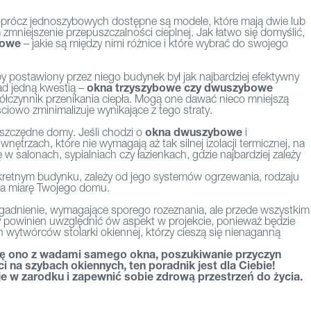
 oprócz jednoszybowych dostępne są modele, które mają dwie lub
m zmniejszenie przepuszczalności cieplnej. Jak łatwo się domyślić,
bowe
– jakie są między nimi różnice i które wybrać do swojego
y postawiony przez niego budynek był jak najbardziej efektywny
okna trzyszybowe
czy dwuszybowe
ad jedną kwestią –
spółczynnik przenikania ciepła. Mogą one dawać nieco mniejszą
iowo zminimalizuje wynikające z tego straty.
okna dwuszybowe
oszczędne domy. Jeśli chodzi o
i
ętrzach, które nie wymagają aż tak silnej izolacji termicznej, na
 salonach, sypialniach czy łazienkach, gdzie najbardziej zależy
kretnym budynku, zależy od jego systemów ogrzewania, rodzaju
e na miarę Twojego domu.
adnienie, wymagające sporego rozeznania, ale przede wszystkim
ry powinien uwzględnić ów aspekt w projekcie, ponieważ będzie
wytwórców stolarki okiennej, którzy cieszą się nienaganną
się ono z wadami samego okna, poszukiwanie przyczyn
i na szybach okiennych, ten poradnik jest dla Ciebie!
e w zarodku i zapewnić sobie zdrową przestrzeń do życia.