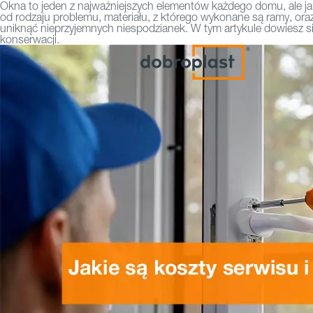
Okna to jeden z najważniejszych elementów każdego domu, ale jak
od rodzaju problemu, materiału, z którego wykonane są ramy, oraz
uniknąć nieprzyjemnych niespodzianek. W tym artykule dowiesz się,
konserwacji.