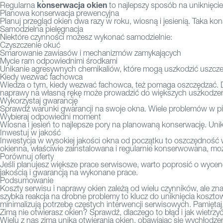
konserwacja okien
Regularna
to najlepszy sposób na uniknięc
Planowa konserwacja prewencyjna
Planuj przegląd okien dwa razy w roku, wiosną i jesienią. Taka k
Samodzielna pielęgnacja
Niektóre czynności możesz wykonać samodzielnie:
Czyszczenie okuć
Smarowanie zawiasów i mechanizmów zamykających
Mycie ram odpowiednimi środkami
Unikanie agresywnych chemikaliów, które mogą uszkodzić uszczel
Kiedy wezwać fachowca
Wiedza o tym, kiedy wezwać fachowca, też pomaga oszczędzać. D
naprawy na własną rękę może prowadzić do większych uszkodzeń
Wykorzystaj gwarancję
Sprawdź warunki gwarancji na swoje okna. Wiele problemów w pie
Wybieraj odpowiedni moment
Wiosna i jesień to najlepsze pory na planowaną konserwację. Unik
Inwestuj w jakość
Inwestycja w wysokiej jakości okna od początku to oszczędność w
okienna, właściwie zainstalowana i regularnie konserwowana, może
Porównuj oferty
Jeśli planujesz większe prace serwisowe, warto poprosić o wycenę 
jakością i gwarancją na wykonane prace.
Podsumowanie
Koszty serwisu i naprawy okien zależą od wielu czynników, ale 
szybka reakcja na drobne problemy to klucz do uniknięcia koszto
minimalizują potrzebę częstych interwencji serwisowych. Pamiętaj,
Zimą nie otwierasz okien? Sprawdź, dlaczego to błąd i jak wietrzyć
Wielu z nas zimą unika otwierania okien, obawiając się wychłodz