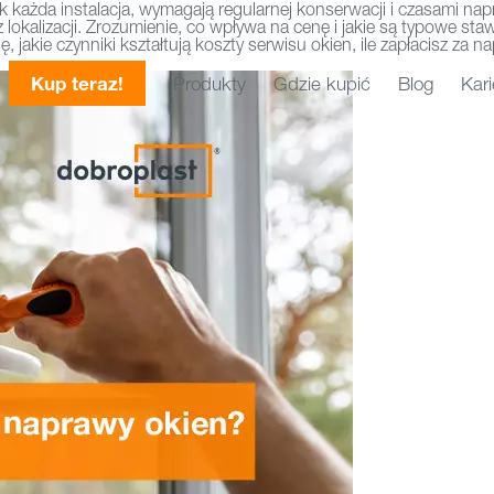
 każda instalacja, wymagają regularnej konserwacji i czasami nap
 lokalizacji. Zrozumienie, co wpływa na cenę i jakie są typowe st
 jakie czynniki kształtują koszty serwisu okien, ile zapłacisz za
Kup teraz!
Produkty
Gdzie kupić
Blog
Kari