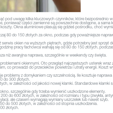
iąć pod uwagę kilka kluczowych czynników, które bezpośrednio 
e, ponieważ części zamienne są powszechnie dostępne, a sama 
osi koszty. Okna aluminiowe plasują się gdzieś pośrodku, choć w
zaj 80 do 150 złotych za okno, podczas gdy poważniejsze napraw
 serwis okien na wyższych piętrach, gdzie potrzebny jest sprzęt 
godzinę pracy fachowca wahają się od 80 do 150 złotych, podcza
za niż awaryjna naprawa, szczególnie w weekendy czy święta.
 problemami okiennymi. Oto przegląd najczęstszych usterek wraz z
sem, co prowadzi do przecieków powietrza i utraty energii. Koszt 
e problemy z domykaniem czy szczelnością. Ile kosztuje naprawa o
0 do 300 złotych.
tych, w zależności od jakości nowej klamki. Standardowe klamki
 okno, szczególnie gdy trzeba wymienić uszkodzone elementy.
200 do 600 złotych, w zależności od rozmiaru i typu (zwykła, ant
ylacji, ale czasem wymagają wymiany uszczelek lub nawet szyb.
0 do 500 złotych, w zależności od stopnia uszkodzenia.
00 złotych.