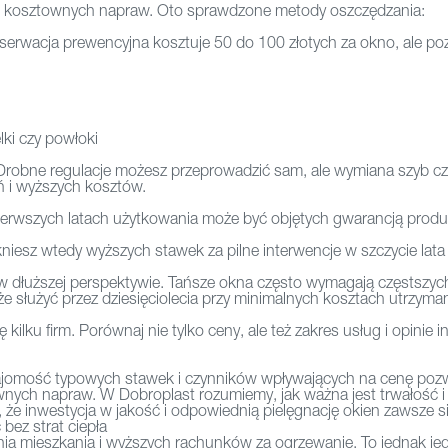
ie kosztownych napraw. Oto sprawdzone metody oszczędzania:
onserwacja prewencyjna kosztuje 50 do 100 złotych za okno, ale p
ki czy powłoki
robne regulacje możesz przeprowadzić sam, ale wymiana szyb cz
 i wyższych kosztów.
rwszych latach użytkowania może być objętych gwarancją produce
niesz wtedy wyższych stawek za pilne interwencje w szczycie lata 
 dłuższej perspektywie. Tańsze okna często wymagają częstszych 
 służyć przez dziesięciolecia przy minimalnych kosztach utrzyman
kilku firm. Porównaj nie tylko ceny, ale też zakres usług i opinie
znajomość typowych stawek i czynników wpływających na cenę pozw
wnych napraw. W Dobroplast rozumiemy, jak ważna jest trwałość i
 że inwestycja w jakość i odpowiednią pielęgnację okien zawsze si
 bez strat ciepła
enia mieszkania i wyższych rachunków za ogrzewanie. To jednak je