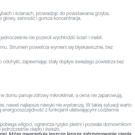
szybach i ścianach, prowadząc do powstawania grzyba.
e głowy, senność i gorsza koncentracja.
jednocześnie nie pozwoli wychłodzić ścian i mebli.
omu. Strumień powietrza wymieni się błyskawicznie, bez
kko odchylić, zapewniając stały dopływ świeżego powietrza bez
mu w domu panuje zdrowy mikroklimat, a okna nie zaparowują.
ze, nawet najlepsze nawyki nie wystarczą. W takiej sytuacji warto
zą energooszczędność z funkcjami ułatwiającymi codzienne
 zapobiega wilgoci, ogranicza ryzyko pleśni i pozwala domownikom
ednocześnie ciepło i świeżo.
j, które gwarantują jeszcze lepsze zatrzymywanie ciepła