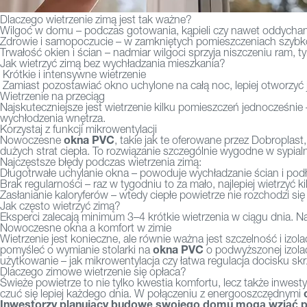
Dlaczego wietrzenie zimą jest tak ważne?
Wilgoć w domu – podczas gotowania, kąpieli czy nawet oddychani
Zdrowie i samopoczucie – w zamkniętych pomieszczeniach szybko s
Trwałość okien i ścian – nadmiar wilgoci sprzyja niszczeniu ram, 
Jak wietrzyć zimą bez wychładzania mieszkania?
Krótkie i intensywne wietrzenie
Zamiast pozostawiać okno uchylone na całą noc, lepiej otworzyć j
Wietrzenie na przeciąg
Najskuteczniejsze jest wietrzenie kilku pomieszczeń jednocześni
wychłodzenia wnętrza.
Korzystaj z funkcji mikrowentylacji
okna PVC
Nowoczesne
, takie jak te oferowane przez Dobroplast
dużych strat ciepła. To rozwiązanie szczególnie wygodne w sypialn
Najczęstsze błędy podczas wietrzenia zimą:
Długotrwałe uchylanie okna – powoduje wychładzanie ścian i pod
Brak regularności – raz w tygodniu to za mało, najlepiej wietrzyć ki
Zasłanianie kaloryferów – wtedy ciepłe powietrze nie rozchodzi się
Jak często wietrzyć zimą?
Eksperci zalecają minimum 3–4 krótkie wietrzenia w ciągu dnia. N
Nowoczesne okna a komfort w zimie
Wietrzenie jest konieczne, ale równie ważna jest szczelność i izol
okna PVC
pomyśleć o wymianie stolarki na
o podwyższonej izola
użytkowanie – jak mikrowentylacja czy łatwa regulacja docisku skr
Dlaczego zimowe wietrzenie się opłaca?
Świeże powietrze to nie tylko kwestia komfortu, lecz także inwes
czuć się lepiej każdego dnia. W połączeniu z energooszczędnymi
Inwestorzy planujący budowę swojego domu mogą wziąć pod