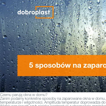
Czemu parują okna w domu?
Zanim podamy konkretne sposoby na zaparowane okna w domu, war
temperaturze i wilgotności. Amplituda temperatur doprowadza do 