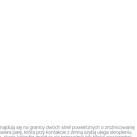
dują się na granicy dwóch stref powietrznych o zróżnicowanej
era parę, która przy kontakcie z zimną szybą ulega skropleniu.