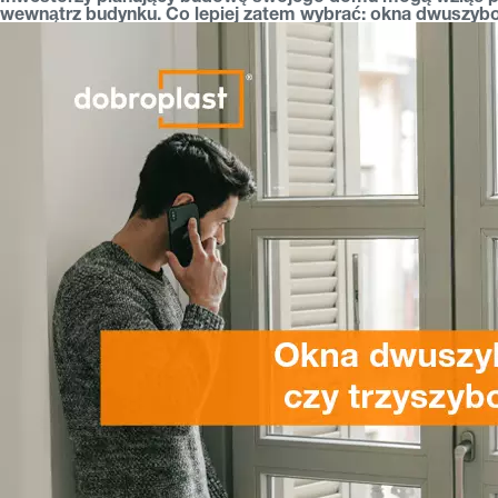
wewnątrz budynku. Co lepiej zatem wybrać: okna dwuszybow