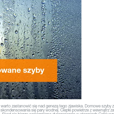
to zastanowić się nad genezą tego zjawiska. Domowe szyby znaj
skondensowania się pary wodnej. Ciepłe powietrze z wewnątrz zawi