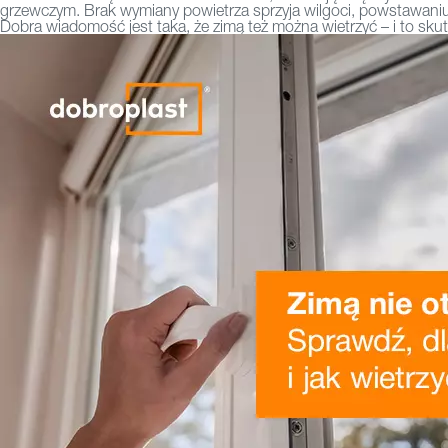
grzewczym. Brak wymiany powietrza sprzyja wilgoci, powstawan
Dobra wiadomość jest taka, że zimą też można wietrzyć – i to skut