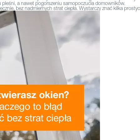
iu pleśni, a nawet pogorszeniu samopoczucia domowników.
ecznie, bez nadmiernych strat ciepła. Wystarczy znać kilka prosty