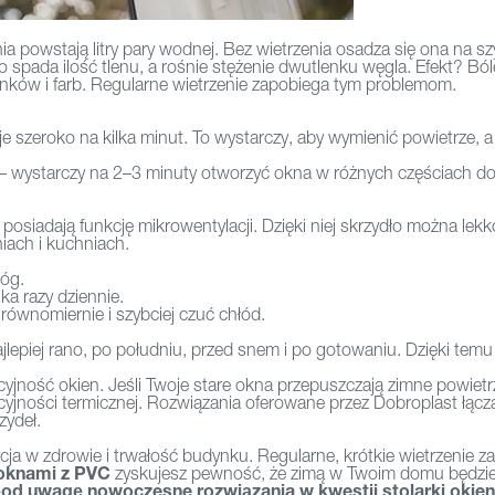
a powstają litry pary wodnej. Bez wietrzenia osadza się ona na 
pada ilość tlenu, a rośnie stężenie dwutlenku węgla. Efekt? Ból
tynków i farb. Regularne wietrzenie zapobiega tym problemom.
e szeroko na kilka minut. To wystarczy, aby wymienić powietrze, a 
e – wystarczy na 2–3 minuty otworzyć okna w różnych częściach d
, posiadają funkcję mikrowentylacji. Dzięki niej skrzydło można le
iach i kuchniach.
łóg.
lka razy dziennie.
 równomiernie i szybciej czuć chłód.
ajlepiej rano, po południu, przed snem i po gotowaniu. Dzięki te
acyjność okien. Jeśli Twoje stare okna przepuszczają zimne powietr
cyjności termicznej. Rozwiązania oferowane przez Dobroplast łąc
zydeł.
tycja w zdrowie i trwałość budynku. Regularne, krótkie wietrzenie
oknami z PVC
zyskujesz pewność, że zimą w Twoim domu będzie j
 uwagę nowoczesne rozwiązania w kwestii stolarki okienne