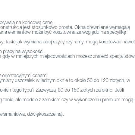
wpływają na końcową cenę:
konstrukcja jest stosunkowo prosta. Okna drewniane wymagają
ymiana elementów może być kosztowna ze względu na specyfikę
y, takie jak wymiana całej szyby czy ramy, mogą kosztować nawet
do pracy na wysokości.
s gdy w mniejszych miejscowościach możesz znaleźć specjalistów
 orientacyjnymi cenami:
wymiany uszczelek w jednym oknie to około 50 do 120 złotych, w
kien tego typu? Zazwyczaj 80 do 150 złotych za okno. Jeśli
 są tanie, ale modele z zamkiem czy w wykończeniu premium mogą
ywłamaniowa, dźwiękoszczelna).