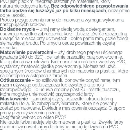
PVC jest gładkim, nieprzepuszczalnym materiałem, który
Bez odpowiedniego przygotowania
naturalnie odpycha farbę.
farba będzie się łuszczyć już po kilku miesiącach
, niezależnie
od jej jakości.
Proces przygotowania ramy do malowania wymaga wykonania
następujących kroków:
Dokładne mycie
– umyj ramy ciepłą wodą z detergentem,
usuwając wszelkie zabrudzenia, kurz i tłuszcz. Zwróć szczególną
uwagę na miejsca przy uchwytach i dolne partie ram, gdzie zbiera
się najwięcej brudu. Po umyciu osusz powierzchnię czystą
szmatką.
Matowienie powierzchni
– użyj drobnego papieru ściernego
(gradacja 240 do 320) i delikatnie przeszlifuj całą powierzchnię,
którą planujesz malować. Nie musisz ścierać całej warstwy PVC,
wystarczy zmatowić gładką powierzchnię. Możesz też użyć
specjalnych środków chemicznych do matowienia plastiku, które
są dostępne w sklepach z farbami.
Odtłuszczanie
– po szlifowaniu ponownie oczyść ramę, tym
razem używając odtłuszczacza lub czystego alkoholu
izopropylowego. To usuwa drobiny plastiku i resztki tłuszczu,
które mogłyby uniemożliwić przyczepność farby.
Maskowanie
– zamaskuj szyby, uszczelki i okucia taśmą
malarską i folią. To zabezpieczy elementy, które nie powinny
zostać pomalowane. Dokładne maskowanie oszczędzi Ci sporo
pracy przy czyszczeniu później.
Jaką farbę wybrać do okien PVC?
Nie każda farba nadaje się do malowania plastiku. Zwykłe farby
ścienne czy nawet farby do drewna nie będą działać na PVC.