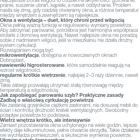
Najczęstsze źródła wilgoci to codzienne aktywności: gotowanie,
pranie, suszenie ubrań, kąpiele, a nawet oddychanie. Problem
nasila się zimą, gdy rzadziej otwieramy okna, a różnice temperatur
między wnętrzem a zewnętrzem są największe.
Okna a wentylacja – duet, który chroni przed wilgocią
Okna pełnią ważną funkcję w regulowaniu wymiany powietrza.
Aby zatrzymać parowanie, potrzebna jest harmonijna współpraca
stolarki z domową wentylacją. Nawet najlepsze okna nie poradzą
sobie z nadmiarem wilgoci, jeśli w mieszkaniu nie działa drożny
system cyrkulacji.
Rozwiązaniem mogą być:
mikrowentylacja
, dostępna w nowoczesnych oknach
Dobroplast,
nawiewniki higrosterowane
, które samodzielnie reagują na
wzrost wilgotności,
regularne krótkie wietrzenie
, najlepiej 2–3 razy dziennie, nawet
zimą.
Takie zabiegi pozwalają utrzymać stałą równowagę między
temperaturą a wilgotnością.
Jak zapobiegać parowaniu szyb? Praktyczne zasady
Zadbaj o właściwą cyrkulację powietrza
Nie zasłaniaj grzejników ciężkimi zasłonami, nie dosuwaj mebli do
ścian i kontroluj drożność kratek wentylacyjnych. Swobodny
przepływ powietrza to podstawa.
Wietrz wnętrza krótko, ale intensywnie
Zamiast pozostawiania okna uchylonego na wiele godzin, lepsze
efekty daje kilkuminutowe, pełne otwarcie skrzydła. Takie działanie
nie wychładza pomieszczeń, a skutecznie wymienia powietrze.
Utrzymuj stałą temperaturę