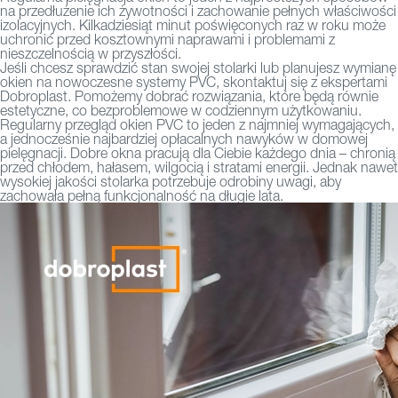
na przedłużenie ich żywotności i zachowanie pełnych właściwości
izolacyjnych. Kilkadziesiąt minut poświęconych raz w roku może
uchronić przed kosztownymi naprawami i problemami z
nieszczelnością w przyszłości.
Jeśli chcesz sprawdzić stan swojej stolarki lub planujesz wymianę
okien na nowoczesne systemy PVC, skontaktuj się z ekspertami
Dobroplast. Pomożemy dobrać rozwiązania, które będą równie
estetyczne, co bezproblemowe w codziennym użytkowaniu.
Regularny przegląd
okien PVC
to jeden z najmniej wymagających,
a jednocześnie najbardziej opłacalnych nawyków w domowej
pielęgnacji. Dobre okna pracują dla Ciebie każdego dnia – chronią
przed chłodem, hałasem, wilgocią i stratami energii. Jednak nawet
wysokiej jakości stolarka potrzebuje odrobiny uwagi, aby
zachowała pełną funkcjonalność na długie lata.