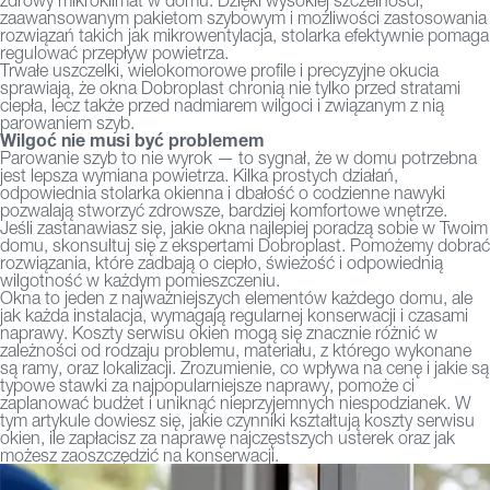
zdrowy mikroklimat w domu. Dzięki wysokiej szczelności,
zaawansowanym pakietom szybowym i możliwości zastosowania
rozwiązań takich jak mikrowentylacja, stolarka efektywnie pomaga
regulować przepływ powietrza.
Trwałe uszczelki, wielokomorowe profile i precyzyjne okucia
sprawiają, że
okna Dobroplast
chronią nie tylko przed stratami
ciepła, lecz także przed nadmiarem wilgoci i związanym z nią
parowaniem szyb.
Wilgoć nie musi być problemem
Parowanie szyb to nie wyrok — to sygnał, że w domu potrzebna
jest lepsza wymiana powietrza. Kilka prostych działań,
odpowiednia stolarka okienna i dbałość o codzienne nawyki
pozwalają stworzyć zdrowsze, bardziej komfortowe wnętrze.
Jeśli zastanawiasz się, jakie okna najlepiej poradzą sobie w Twoim
domu, skonsultuj się z ekspertami Dobroplast. Pomożemy dobrać
rozwiązania, które zadbają o ciepło, świeżość i odpowiednią
wilgotność w każdym pomieszczeniu.
Okna to jeden z najważniejszych elementów każdego domu, ale
jak każda instalacja, wymagają regularnej konserwacji i czasami
naprawy. Koszty serwisu okien mogą się znacznie różnić w
zależności od rodzaju problemu, materiału, z którego wykonane
są ramy, oraz lokalizacji. Zrozumienie, co wpływa na cenę i jakie są
typowe stawki za najpopularniejsze naprawy, pomoże ci
zaplanować budżet i uniknąć nieprzyjemnych niespodzianek. W
tym artykule dowiesz się, jakie czynniki kształtują koszty serwisu
okien, ile zapłacisz za naprawę najczęstszych usterek oraz jak
możesz zaoszczędzić na konserwacji.