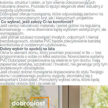
kolorów, struktur i oklein, w tym wiernie odwzorowujących
naturalne drewno. Pozwala to łączyć elegancki efekt wizualny z
wygodą użytkowania.
Dobroplast oferuje rozwiązania, które odpowiadają zarówno na
potrzeby nowoczesnych brył, jak i klasycznych projektów.
Co wybrać, jeśli zależy Ci na komforcie?
Jeśli cenisz naturalność materiału i jesteś gotów na regularną
konserwację — okna drewniane będą wyborem estetycznym, ale
wymagającym.
Jeśli jednak szukasz rozwiązań trwałych, odpornych i niemal
bezobsługowych, stolarka PVC będzie zdecydowanie bardziej
komfortowa w codziennym użytkowaniu.
Dobry wybór to spokój na lata
Okna to element domu, który powinien pracować w tle — bez
przypominania o sobie co kilka sezonów. Nowoczesne systemy
PVC Dobroplas
t projektowane są właśnie w tym duchu: mają
zapewniać estetykę, szczelność i trwałość, nie generując przy tym
dodatkowych obowiązków.
Jeśli chcesz dobrać rozwiązania dopasowane do stylu Twojego
domu i oczekiwanego poziomu wygody, skontaktuj się z
ekspertami Dobroplast. Pomożemy wybrać okna, które będą
wyglądać dobrze dziś i za wiele lat.