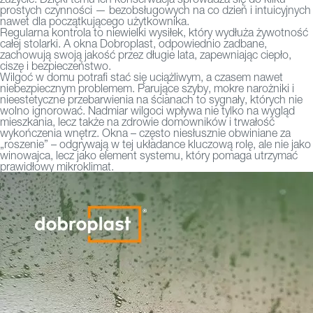
prostych czynności — bezobsługowych na co dzień i intuicyjnych
nawet dla początkującego użytkownika.
Regularna kontrola to niewielki wysiłek, który wydłuża żywotność
całej stolarki. A
okna Dobroplast
, odpowiednio zadbane,
zachowują swoją jakość przez długie lata, zapewniając ciepło,
ciszę i bezpieczeństwo.
Wilgoć w domu potrafi stać się uciążliwym, a czasem nawet
niebezpiecznym problemem. Parujące szyby, mokre narożniki i
nieestetyczne przebarwienia na ścianach to sygnały, których nie
wolno ignorować. Nadmiar wilgoci wpływa nie tylko na wygląd
mieszkania, lecz także na zdrowie domowników i trwałość
wykończenia wnętrz. Okna – często niesłusznie obwiniane za
„roszenie” – odgrywają w tej układance kluczową rolę, ale nie jako
winowajca, lecz jako element systemu, który pomaga utrzymać
prawidłowy mikroklimat.