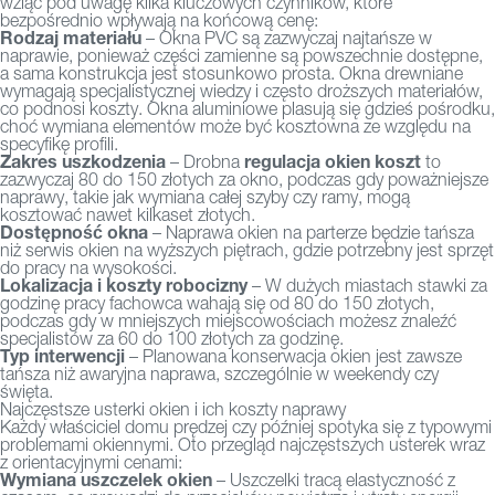
wziąć pod uwagę kilka kluczowych czynników, które
bezpośrednio wpływają na końcową cenę:
Rodzaj materiału
– Okna PVC są zazwyczaj najtańsze w
naprawie, ponieważ części zamienne są powszechnie dostępne,
a sama konstrukcja jest stosunkowo prosta. Okna drewniane
wymagają specjalistycznej wiedzy i często droższych materiałów,
co podnosi koszty. Okna aluminiowe plasują się gdzieś pośrodku,
choć wymiana elementów może być kosztowna ze względu na
specyfikę profili.
Zakres uszkodzenia
regulacja okien koszt
– Drobna
to
zazwyczaj 80 do 150 złotych za okno, podczas gdy poważniejsze
naprawy, takie jak wymiana całej szyby czy ramy, mogą
kosztować nawet kilkaset złotych.
Dostępność okna
– Naprawa okien na parterze będzie tańsza
niż serwis okien na wyższych piętrach, gdzie potrzebny jest sprzęt
do pracy na wysokości.
Lokalizacja i koszty robocizny
– W dużych miastach stawki za
godzinę pracy fachowca wahają się od 80 do 150 złotych,
podczas gdy w mniejszych miejscowościach możesz znaleźć
specjalistów za 60 do 100 złotych za godzinę.
Typ interwencji
– Planowana konserwacja okien jest zawsze
tańsza niż awaryjna naprawa, szczególnie w weekendy czy
święta.
Najczęstsze usterki okien i ich koszty naprawy
Każdy właściciel domu prędzej czy później spotyka się z typowymi
problemami okiennymi. Oto przegląd najczęstszych usterek wraz
z orientacyjnymi cenami:
Wymiana uszczelek okien
– Uszczelki tracą elastyczność z