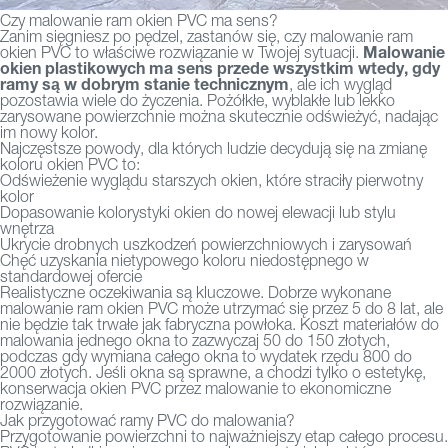
Czy malowanie ram okien PVC ma sens?
Zanim sięgniesz po pędzel, zastanów się, czy malowanie ram
Malowanie
okien PVC to właściwe rozwiązanie w Twojej sytuacji.
okien plastikowych ma sens przede wszystkim wtedy, gdy
ramy są w dobrym stanie technicznym
, ale ich wygląd
pozostawia wiele do życzenia. Pożółkłe, wyblakłe lub lekko
zarysowane powierzchnie można skutecznie odświeżyć, nadając
im nowy kolor.
Najczęstsze powody, dla których ludzie decydują się na zmianę
koloru okien PVC to:
Odświeżenie wyglądu starszych okien, które straciły pierwotny
kolor
Dopasowanie kolorystyki okien do nowej elewacji lub stylu
wnętrza
Ukrycie drobnych uszkodzeń powierzchniowych i zarysowań
Chęć uzyskania nietypowego koloru niedostępnego w
standardowej ofercie
Realistyczne oczekiwania są kluczowe. Dobrze wykonane
malowanie ram okien PVC może utrzymać się przez 5 do 8 lat, ale
nie będzie tak trwałe jak fabryczna powłoka. Koszt materiałów do
malowania jednego okna to zazwyczaj 50 do 150 złotych,
podczas gdy wymiana całego okna to wydatek rzędu 800 do
2000 złotych. Jeśli okna są sprawne, a chodzi tylko o estetykę,
konserwacja okien PVC przez malowanie to ekonomiczne
rozwiązanie.
Jak przygotować ramy PVC do malowania?
Przygotowanie powierzchni to najważniejszy etap całego procesu.