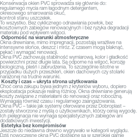
Konserwacja okien PVC sprowadza się głównie do:
regularnego mycia ram łagodnym detergentem,
okresowego smarowania okuć,
kontroli stanu uszczelek.
To wszystko. Bez cyklicznego odnawiania powłok, bez
kosztownych zabiegów renowacyjnych i bez ryzyka degradacji
materiału pod wpływem wilgoci.
Odporność na warunki atmosferyczne
Okna drewniane, mimo impregnacji, pozostają wrażliwe na
intensywne słońce, deszcz i mróz. Z czasem mogą blaknąć,
pękać i wymagać renowacji.
Okna PVC zachowują stabilność wymiarową, kolor i gładkość
powierzchni przez długie lata. Są odporne na wilgoć, korozję
biologiczną, pleśń i zabrudzenia. To szczególnie istotne w
przypadku dużych przeszkleń, okien dachowych czy stolarki
narażonej na trudne warunki.
Koszty i czas – ukryta strona użytkowania
Choć cena zakupu bywa jednym z kryteriów wyboru, dopiero
eksploatacja pokazuje realną różnicę. Okna drewniane generują
koszty związane z materiałami do renowacji oraz robocizną.
Wymagają również czasu i regularnego zaangażowania.
Okna PVC – takie jak systemy oferowane przez Dobroplast –
zostały stworzone z myślą o użytkownikach, którzy cenią wygodę.
Ich pielęgnacja nie wymaga specjalistycznych zabiegów ani
dodatkowych inwestycji.
Estetyka bez kompromisów
Jeszcze do niedawna drewno wygrywało w kategorii wyglądu.
Dziś nowoczesne okna PVC dostępne są w szerokiej gamie