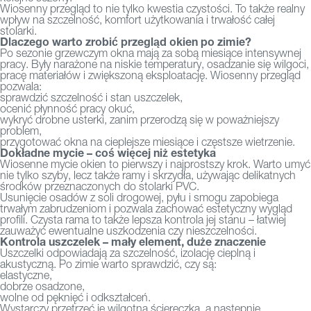
Wiosenny przegląd to nie tylko kwestia czystości. To także realny
wpływ na szczelność, komfort użytkowania i trwałość całej
stolarki.
Dlaczego warto zrobić przegląd okien po zimie?
Po sezonie grzewczym okna mają za sobą miesiące intensywnej
pracy. Były narażone na niskie temperatury, osadzanie się wilgoci,
pracę materiałów i zwiększoną eksploatację. Wiosenny przegląd
pozwala:
sprawdzić szczelność i stan uszczelek,
ocenić płynność pracy okuć,
wykryć drobne usterki, zanim przerodzą się w poważniejszy
problem,
przygotować okna na cieplejsze miesiące i częstsze wietrzenie.
Dokładne mycie – coś więcej niż estetyka
Wiosenne mycie okien to pierwszy i najprostszy krok. Warto umyć
nie tylko szyby, lecz także ramy i skrzydła, używając delikatnych
środków przeznaczonych do stolarki PVC.
Usunięcie osadów z soli drogowej, pyłu i smogu zapobiega
trwałym zabrudzeniom i pozwala zachować estetyczny wygląd
profili. Czysta rama to także lepsza kontrola jej stanu – łatwiej
zauważyć ewentualne uszkodzenia czy nieszczelności.
Kontrola uszczelek – mały element, duże znaczenie
Uszczelki odpowiadają za szczelność, izolację cieplną i
akustyczną. Po zimie warto sprawdzić, czy są:
elastyczne,
dobrze osadzone,
wolne od pęknięć i odkształceń.
Wystarczy przetrzeć je wilgotną ściereczką, a następnie