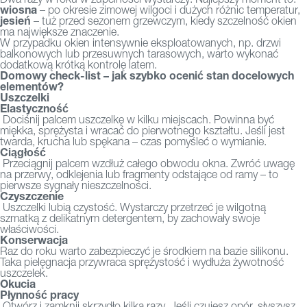
wiosna
– po okresie zimowej wilgoci i dużych różnic temperatur,
jesień
– tuż przed sezonem grzewczym, kiedy szczelność okien
ma największe znaczenie.
W przypadku okien intensywnie eksploatowanych, np. drzwi
balkonowych lub przesuwnych tarasowych, warto wykonać
dodatkową krótką kontrolę latem.
Domowy check-list – jak szybko ocenić stan docelowych
elementów?
Uszczelki
Elastyczność
Dociśnij palcem uszczelkę w kilku miejscach. Powinna być
miękka, sprężysta i wracać do pierwotnego kształtu. Jeśli jest
twarda, krucha lub spękana – czas pomyśleć o wymianie.
Ciągłość
Przeciągnij palcem wzdłuż całego obwodu okna. Zwróć uwagę
na przerwy, odklejenia lub fragmenty odstające od ramy – to
pierwsze sygnały nieszczelności.
Czyszczenie
Uszczelki lubią czystość. Wystarczy przetrzeć je wilgotną
szmatką z delikatnym detergentem, by zachowały swoje
właściwości.
Konserwacja
Raz do roku warto zabezpieczyć je środkiem na bazie silikonu.
Taka pielęgnacja przywraca sprężystość i wydłuża żywotność
uszczelek.
Okucia
Płynność pracy
Otwórz i zamknij skrzydło kilka razy. Jeśli czujesz opór, słyszysz