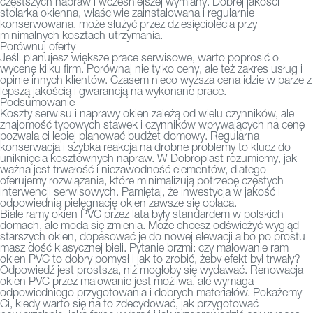
częstszych napraw i wcześniejszej wymiany. Dobrej jakości
stolarka okienna, właściwie zainstalowana i regularnie
konserwowana, może służyć przez dziesięciolecia przy
minimalnych kosztach utrzymania.
Porównuj oferty
Jeśli planujesz większe prace serwisowe, warto poprosić o
wycenę kilku firm. Porównaj nie tylko ceny, ale też zakres usług i
opinie innych klientów. Czasem nieco wyższa cena idzie w parze z
lepszą jakością i gwarancją na wykonane prace.
Podsumowanie
Koszty serwisu i naprawy okien zależą od wielu czynników, ale
znajomość typowych stawek i czynników wpływających na cenę
pozwala ci lepiej planować budżet domowy. Regularna
konserwacja i szybka reakcja na drobne problemy to klucz do
uniknięcia kosztownych napraw. W Dobroplast rozumiemy, jak
ważna jest trwałość i niezawodność elementów, dlatego
oferujemy rozwiązania, które minimalizują potrzebę częstych
interwencji serwisowych. Pamiętaj, że inwestycja w jakość i
odpowiednią pielęgnację okien zawsze się opłaca.
Białe ramy okien PVC przez lata były standardem w polskich
domach, ale moda się zmienia. Może chcesz odświeżyć wygląd
starszych okien, dopasować je do nowej elewacji albo po prostu
masz dość klasycznej bieli. Pytanie brzmi: czy malowanie ram
okien PVC to dobry pomysł i jak to zrobić, żeby efekt był trwały?
Odpowiedź jest prostsza, niż mogłoby się wydawać. Renowacja
okien PVC przez malowanie jest możliwa, ale wymaga
odpowiedniego przygotowania i dobrych materiałów. Pokażemy
Ci, kiedy warto się na to zdecydować, jak przygotować