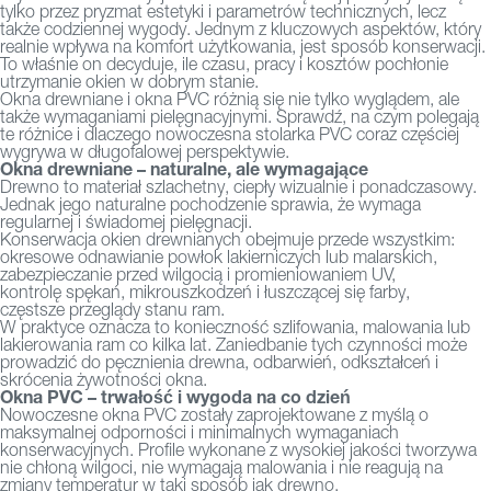
tylko przez pryzmat estetyki i parametrów technicznych, lecz
także codziennej wygody. Jednym z kluczowych aspektów, który
realnie wpływa na komfort użytkowania, jest sposób konserwacji.
To właśnie on decyduje, ile czasu, pracy i kosztów pochłonie
utrzymanie okien w dobrym stanie.
Okna drewniane i okna PVC różnią się nie tylko wyglądem, ale
także wymaganiami pielęgnacyjnymi. Sprawdź, na czym polegają
te różnice i dlaczego nowoczesna stolarka PVC coraz częściej
wygrywa w długofalowej perspektywie.
Okna drewniane – naturalne, ale wymagające
Drewno to materiał szlachetny, ciepły wizualnie i ponadczasowy.
Jednak jego naturalne pochodzenie sprawia, że wymaga
regularnej i świadomej pielęgnacji.
Konserwacja okien drewnianych obejmuje przede wszystkim:
okresowe odnawianie powłok lakierniczych lub malarskich,
zabezpieczanie przed wilgocią i promieniowaniem UV,
kontrolę spękań, mikrouszkodzeń i łuszczącej się farby,
częstsze przeglądy stanu ram.
W praktyce oznacza to konieczność szlifowania, malowania lub
lakierowania ram co kilka lat. Zaniedbanie tych czynności może
prowadzić do pęcznienia drewna, odbarwień, odkształceń i
skrócenia żywotności okna.
Okna PVC – trwałość i wygoda na co dzień
Nowoczesne okna PVC zostały zaprojektowane z myślą o
maksymalnej odporności i minimalnych wymaganiach
konserwacyjnych. Profile wykonane z wysokiej jakości tworzywa
nie chłoną wilgoci, nie wymagają malowania i nie reagują na
zmiany temperatur w taki sposób jak drewno.