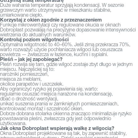
Duże wahania temperatur sprzyjają kondensacji. W sezonie
grzewczym warto utrzymywać w mieszkaniu stabilne,
umiarkowane ciepło.
Korzystaj z okien zgodnie z przeznaczeniem
Funkcje mikrowentylacji czy regulowane okucia w oknach
Dobroplast pozwalają na precyzyjne dopasowanie intensywności
wietrzenia do aktualnych warunków.
Kontroluj poziom wilgotności
Optymalna wilgotność to 40–60%. Jeśli zimą przekracza 70%,
warto rozważyć użycie pochłaniacza wilgoci lub osuszacza
powietrza — zwłaszcza w łazience, kuchni i sypialni.
Pleśń – jak jej zapobiegać?
Pleśń rozwija się tam, gdzie wilgoć zostaje zbyt długo w jednym
miejscu. Najczęściej są to:
narożniki pomieszczeń,
miejsca za meblami,
okolice parapetów i uszczelek.
Aby ograniczyć ryzyko jej pojawienia się, warto:
regularnie osuszać miejsca narażone na kondensację,
dbać o drożność wentylacji,
unikać suszenia prania w zamkniętych pomieszczeniach,
kontrolować montaż i szczelność okien.
Dobrze dobrana stolarka okienna znacząco minimalizuje ryzyko
powstawania pleśni, zwłaszcza gdy jest odpowiednio
użytkowana.
Jak okna Dobroplast wspierają walkę z wilgocią?
Okna Dobroplast
projektowane są tak, by zapewnić stabilny,