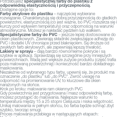
specjalistycznej farby do plastiku z
Potrzebujesz
odpowiednią elastycznością i przyczepnością
.
Dostępne opcje to:
Farby akrylowe do plastiku
– najczęściej wybierane
rozwiązanie. Charakteryzują się dobrą przyczepnością do gładkich
powierzchni, elastycznością (co jest ważne, bo PVC rozszerza się i
kurczy pod wpływem temperatury) oraz odpornością na warunki
atmosferyczne. Możesz je nakładać pędzlem lub wałkiem.
Specjalistyczne farby do PVC
– jeszcze lepiej dostosowane do
okien plastikowych. Zawierają składniki zwiększające adhezję do
PVC i dodatki UV chroniące przed blaknięciem. Są droższe od
zwykłych farb akrylowych, ale zapewniają lepszą trwałość.
Lakiery w sprayu
– dają bardzo równomierne pokrycie i są
szybkie w aplikacji. Sprawdzają się szczególnie przy mniejszych
powierzchniach. Wadą jest większe zużycie produktu (część trafia
poza malowaną powierzchnię) i konieczność bardzo dokładnego
maskowania.
Niezależnie od wybranego typu farby, upewnij się, że produkt ma
oznaczenie „do plastiku” lub „do PVC”. Zwróć uwagę na
odporność na promieniowanie UV, to kluczowe dla okien
narażonych na słońce.
Krok po kroku: malowanie ram okiennych PVC
Gdy powierzchnia jest przygotowana i masz odpowiednią farbę,
możesz przystąpić do malowania. Najlepsze warunki to
temperatura między 15 a 25 stopni Celsjusza i niska wilgotność.
Unikaj malowania w pełnym słońcu, bo farba będzie schnąć zbyt
szybko, tworząc smugi.
Proces malowania przebiega w następujących etapach: