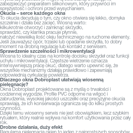
zabezpieczyć preparatem silikonowym, który przywróci im
sprężystość i ochroni przed wysychaniem.
Okucia – serce każdego okna
To okucia decydują o tym, czy okno otwiera się lekko, domyka
szczelnie i działa bez zacięć. Wiosną warto:
kilkukrotnie otworzyć i zamknąć skrzydło,
sprawdzić, czy klamka pracuje płynnie,
nałożyć niewielką ilość oleju technicznego na ruchome elementy.
Jeśli zauważysz opór, trzaski lub opadanie skrzydła, to dobry
moment na drobną regulację lub kontakt z serwisem.
Sprawdzenie szczelności i mikrowentylacji
Wiosna to idealny czas na kontrolę docisku skrzydeł oraz funkcji
uchyłu i mikrowentylacji. Częstsze wietrzenie oznacza
intensywniejszą pracę okuć, dlatego warto upewnić się, że
wszystkie mechanizmy działają prawidłowo i zapewniają
odpowiednią cyrkulację powietrza.
Dlaczego okna Dobroplast ułatwiają wiosenną
pielęgnację?
Okna Dobroplast
projektowane są z myślą o trwałości i
codziennej wygodzie. Profile PVC odporne na wilgoć i
zabrudzenia, wysokiej jakości uszczelki oraz precyzyjne okucia
sprawiają, że ich konserwacja ogranicza się do kilku prostych
czynności.
Dzięki temu wiosenny serwis nie jest obowiązkiem, lecz szybkim
rytuałem, który realnie wpływa na komfort użytkowania przez cały
rok.
Drobne działania, duży efekt
Regularna pielęgnacja okien to jeden z najprostszych sposobów