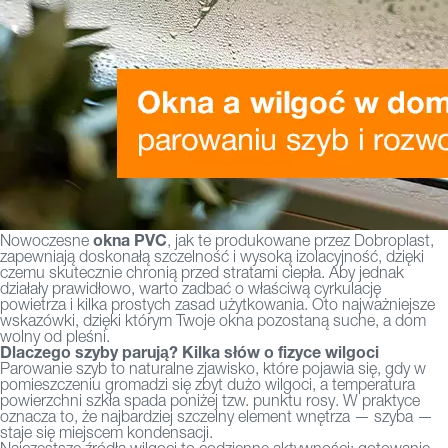
okna PVC
Nowoczesne
, jak te produkowane przez Dobroplast,
zapewniają doskonałą szczelność i wysoką izolacyjność, dzięki
czemu skutecznie chronią przed stratami ciepła. Aby jednak
działały prawidłowo, warto zadbać o właściwą cyrkulację
powietrza i kilka prostych zasad użytkowania. Oto najważniejsze
wskazówki, dzięki którym Twoje okna pozostaną suche, a dom
wolny od pleśni.
Dlaczego szyby parują? Kilka słów o fizyce wilgoci
Parowanie szyb to naturalne zjawisko, które pojawia się, gdy w
pomieszczeniu gromadzi się zbyt dużo wilgoci, a temperatura
powierzchni szkła spada poniżej tzw. punktu rosy. W praktyce
oznacza to, że najbardziej szczelny element wnętrza — szyba —
staje się miejscem kondensacji.