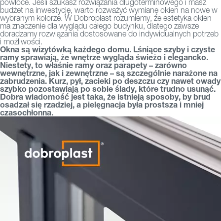
powłoce. Jeśli szukasz rozwiązania długoterminowego i masz
budżet na inwestycję, warto rozważyć wymianę okien na nowe w
wybranym kolorze. W Dobroplast rozumiemy, że estetyka okien
ma znaczenie dla wyglądu całego budynku, dlatego zawsze
doradzamy rozwiązania dostosowane do indywidualnych potrzeb
i możliwości.
Okna są wizytówką każdego domu. Lśniące szyby i czyste
ramy sprawiają, że wnętrze wygląda świeżo i elegancko.
Niestety, to właśnie ramy oraz parapety – zarówno
wewnętrzne, jak i zewnętrzne – są szczególnie narażone na
zabrudzenia. Kurz, pył, zacieki po deszczu czy nawet owady
szybko pozostawiają po sobie ślady, które trudno usunąć.
Dobra wiadomość jest taka, że istnieją sposoby, by brud
osadzał się rzadziej, a pielęgnacja była prostsza i mniej
czasochłonna.