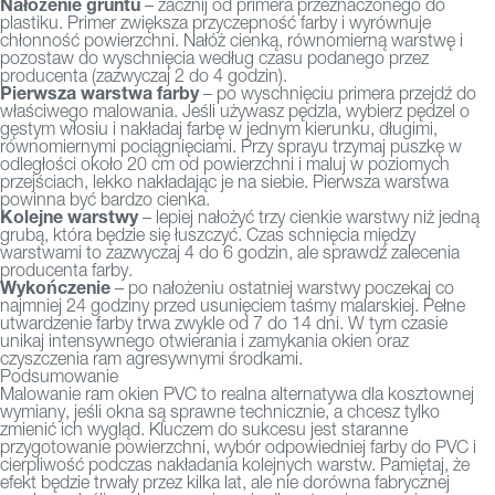
Nałożenie gruntu
– zacznij od primera przeznaczonego do
plastiku. Primer zwiększa przyczepność farby i wyrównuje
chłonność powierzchni. Nałóż cienką, równomierną warstwę i
pozostaw do wyschnięcia według czasu podanego przez
producenta (zazwyczaj 2 do 4 godzin).
Pierwsza warstwa farby
– po wyschnięciu primera przejdź do
właściwego malowania. Jeśli używasz pędzla, wybierz pędzel o
gęstym włosiu i nakładaj farbę w jednym kierunku, długimi,
równomiernymi pociągnięciami. Przy sprayu trzymaj puszkę w
odległości około 20 cm od powierzchni i maluj w poziomych
przejściach, lekko nakładając je na siebie. Pierwsza warstwa
powinna być bardzo cienka.
Kolejne warstwy
– lepiej nałożyć trzy cienkie warstwy niż jedną
grubą, która będzie się łuszczyć. Czas schnięcia między
warstwami to zazwyczaj 4 do 6 godzin, ale sprawdź zalecenia
producenta farby.
Wykończenie
– po nałożeniu ostatniej warstwy poczekaj co
najmniej 24 godziny przed usunięciem taśmy malarskiej. Pełne
utwardzenie farby trwa zwykle od 7 do 14 dni. W tym czasie
unikaj intensywnego otwierania i zamykania okien oraz
czyszczenia ram agresywnymi środkami.
Podsumowanie
Malowanie ram okien PVC to realna alternatywa dla kosztownej
wymiany, jeśli okna są sprawne technicznie, a chcesz tylko
zmienić ich wygląd. Kluczem do sukcesu jest staranne
przygotowanie powierzchni, wybór odpowiedniej farby do PVC i
cierpliwość podczas nakładania kolejnych warstw. Pamiętaj, że
efekt będzie trwały przez kilka lat, ale nie dorówna fabrycznej