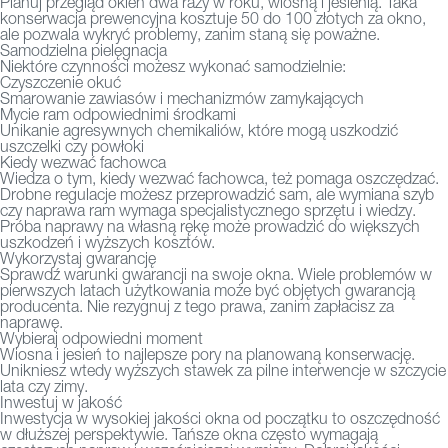
Planuj przegląd okien dwa razy w roku, wiosną i jesienią. Taka
konserwacja prewencyjna kosztuje 50 do 100 złotych za okno,
ale pozwala wykryć problemy, zanim staną się poważne.
Samodzielna pielęgnacja
Niektóre czynności możesz wykonać samodzielnie:
Czyszczenie okuć
Smarowanie zawiasów i mechanizmów zamykających
Mycie ram odpowiednimi środkami
Unikanie agresywnych chemikaliów, które mogą uszkodzić
uszczelki czy powłoki
Kiedy wezwać fachowca
Wiedza o tym, kiedy wezwać fachowca, też pomaga oszczędzać.
Drobne regulacje możesz przeprowadzić sam, ale wymiana szyb
czy naprawa ram wymaga specjalistycznego sprzętu i wiedzy.
Próba naprawy na własną rękę może prowadzić do większych
uszkodzeń i wyższych kosztów.
Wykorzystaj gwarancję
Sprawdź warunki gwarancji na swoje okna. Wiele problemów w
pierwszych latach użytkowania może być objętych gwarancją
producenta. Nie rezygnuj z tego prawa, zanim zapłacisz za
naprawę.
Wybieraj odpowiedni moment
Wiosna i jesień to najlepsze pory na planowaną konserwację.
Unikniesz wtedy wyższych stawek za pilne interwencje w szczycie
lata czy zimy.
Inwestuj w jakość
Inwestycja w wysokiej jakości okna od początku to oszczędność
w dłuższej perspektywie. Tańsze okna często wymagają