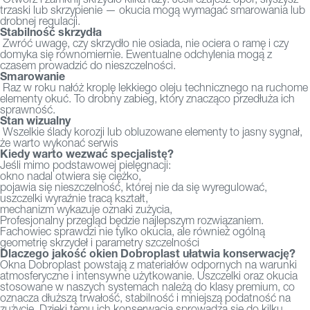
trzaski lub skrzypienie — okucia mogą wymagać smarowania lub
drobnej regulacji.
Stabilność skrzydła
Zwróć uwagę, czy skrzydło nie osiada, nie ociera o ramę i czy
domyka się równomiernie. Ewentualne odchylenia mogą z
czasem prowadzić do nieszczelności.
Smarowanie
Raz w roku nałóż kroplę lekkiego oleju technicznego na ruchome
elementy okuć. To drobny zabieg, który znacząco przedłuża ich
sprawność.
Stan wizualny
Wszelkie ślady korozji lub obluzowane elementy to jasny sygnał,
że warto wykonać serwis
Kiedy warto wezwać specjalistę?
Jeśli mimo podstawowej pielęgnacji:
okno nadal otwiera się ciężko,
pojawia się nieszczelność, której nie da się wyregulować,
uszczelki wyraźnie tracą kształt,
mechanizm wykazuje oznaki zużycia,
Profesjonalny przegląd będzie najlepszym rozwiązaniem.
Fachowiec sprawdzi nie tylko okucia, ale również ogólną
geometrię skrzydeł i parametry szczelności
Dlaczego jakość okien Dobroplast ułatwia konserwację?
Okna Dobroplast
powstają z materiałów odpornych na warunki
atmosferyczne i intensywne użytkowanie. Uszczelki oraz okucia
stosowane w naszych systemach należą do klasy premium, co
oznacza dłuższą trwałość, stabilność i mniejszą podatność na
zużycie. Dzięki temu ich konserwacja sprowadza się do kilku