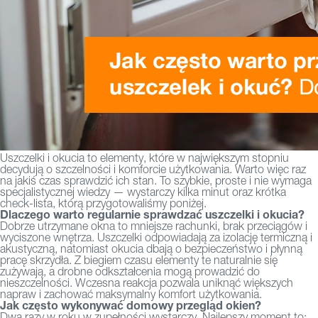
Uszczelki i okucia to elementy, które w największym stopniu
decydują o szczelności i komforcie użytkowania. Warto więc raz
na jakiś czas sprawdzić ich stan. To szybkie, proste i nie wymaga
specjalistycznej wiedzy — wystarczy kilka minut oraz krótka
check-lista, którą przygotowaliśmy poniżej.
Dlaczego warto regularnie sprawdzać uszczelki i okucia?
Dobrze utrzymane okna to mniejsze rachunki, brak przeciągów i
wyciszone wnętrza. Uszczelki odpowiadają za izolację termiczną i
akustyczną, natomiast okucia dbają o bezpieczeństwo i płynną
pracę skrzydła. Z biegiem czasu elementy te naturalnie się
zużywają, a drobne odkształcenia mogą prowadzić do
nieszczelności. Wczesna reakcja pozwala uniknąć większych
napraw i zachować maksymalny komfort użytkowania.
Jak często wykonywać domowy przegląd okien?
Dwa razy w roku w zupełności wystarczy. Najlepszy moment to: