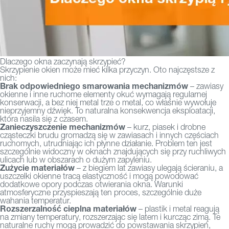
Dlaczego okna zaczynają skrzypieć?
Skrzypienie okien może mieć kilka przyczyn. Oto najczęstsze z
nich:
Brak odpowiedniego smarowania mechanizmów
– zawiasy
okienne i inne ruchome elementy okuć wymagają regularnej
konserwacji, a bez niej metal trze o metal, co właśnie wywołuje
nieprzyjemny dźwięk. To naturalna konsekwencja eksploatacji,
która nasila się z czasem.
Zanieczyszczenie mechanizmów
– kurz, piasek i drobne
cząsteczki brudu gromadzą się w zawiasach i innych częściach
ruchomych, utrudniając ich płynne działanie. Problem ten jest
szczególnie widoczny w oknach znajdujących się przy ruchliwych
ulicach lub w obszarach o dużym zapyleniu.
Zużycie materiałów
– z biegiem lat zawiasy ulegają ścieraniu, a
uszczelki okienne tracą elastyczność i mogą powodować
dodatkowe opory podczas otwierania okna. Warunki
atmosferyczne przyspieszają ten proces, szczególnie duże
wahania temperatur.
Rozszerzalność cieplna materiałów
– plastik i metal reagują
na zmiany temperatury, rozszerzając się latem i kurcząc zimą. Te
naturalne ruchy mogą prowadzić do powstawania skrzypień,