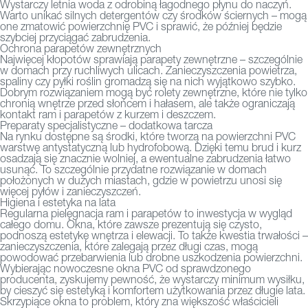
Wystarczy letnia woda z odrobiną łagodnego płynu do naczyń.
Warto unikać silnych detergentów czy środków ściernych – mogą
one zmatowić powierzchnię PVC i sprawić, że później będzie
szybciej przyciągać zabrudzenia.
Ochrona parapetów zewnętrznych
Najwięcej kłopotów sprawiają parapety zewnętrzne – szczególnie
w domach przy ruchliwych ulicach. Zanieczyszczenia powietrza,
spaliny czy pyłki roślin gromadzą się na nich wyjątkowo szybko.
Dobrym rozwiązaniem mogą być rolety zewnętrzne, które nie tylko
chronią wnętrze przed słońcem i hałasem, ale także ograniczają
kontakt ram i parapetów z kurzem i deszczem.
Preparaty specjalistyczne – dodatkowa tarcza
Na rynku dostępne są środki, które tworzą na powierzchni PVC
warstwę antystatyczną lub hydrofobową. Dzięki temu brud i kurz
osadzają się znacznie wolniej, a ewentualne zabrudzenia łatwo
usunąć. To szczególnie przydatne rozwiązanie w domach
położonych w dużych miastach, gdzie w powietrzu unosi się
więcej pyłów i zanieczyszczeń.
Higiena i estetyka na lata
Regularna pielęgnacja ram i parapetów to inwestycja w wygląd
całego domu. Okna, które zawsze prezentują się czysto,
podnoszą estetykę wnętrza i elewacji. To także kwestia trwałości –
zanieczyszczenia, które zalegają przez długi czas, mogą
powodować przebarwienia lub drobne uszkodzenia powierzchni.
Wybierając nowoczesne okna PVC od sprawdzonego
producenta, zyskujemy pewność, że wystarczy minimum wysiłku,
by cieszyć się estetyką i komfortem użytkowania przez długie lata.
Skrzypiące okna to problem, który zna większość właścicieli