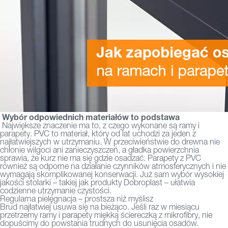
Wybór odpowiednich materiałów to podstawa
Największe znaczenie ma to, z czego wykonane są ramy i
parapety. PVC to materiał, który od lat uchodzi za jeden z
najłatwiejszych w utrzymaniu. W przeciwieństwie do drewna nie
chłonie wilgoci ani zanieczyszczeń, a gładka powierzchnia
sprawia, że kurz nie ma się gdzie osadzać. Parapety z PVC
również są odporne na działanie czynników atmosferycznych i nie
wymagają skomplikowanej konserwacji. Już sam wybór wysokiej
jakości stolarki – takiej jak produkty Dobroplast – ułatwia
codzienne utrzymanie czystości.
Regularna pielęgnacja – prostsza niż myślisz
Brud najłatwiej usuwa się na bieżąco. Jeśli raz w miesiącu
przetrzemy ramy i parapety miękką ściereczką z mikrofibry, nie
dopuścimy do powstania trudnych do usunięcia osadów.