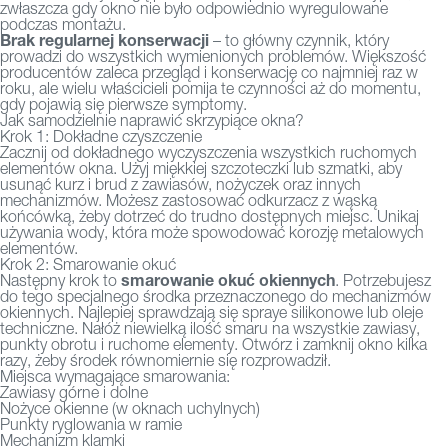
zwłaszcza gdy okno nie było odpowiednio wyregulowane
podczas montażu.
Brak regularnej konserwacji
– to główny czynnik, który
prowadzi do wszystkich wymienionych problemów. Większość
producentów zaleca przegląd i konserwację co najmniej raz w
roku, ale wielu właścicieli pomija te czynności aż do momentu,
gdy pojawią się pierwsze symptomy.
Jak samodzielnie naprawić skrzypiące okna?
Krok 1: Dokładne czyszczenie
Zacznij od dokładnego wyczyszczenia wszystkich ruchomych
elementów okna. Użyj miękkiej szczoteczki lub szmatki, aby
usunąć kurz i brud z zawiasów, nożyczek oraz innych
mechanizmów. Możesz zastosować odkurzacz z wąską
końcówką, żeby dotrzeć do trudno dostępnych miejsc. Unikaj
używania wody, która może spowodować korozję metalowych
elementów.
Krok 2: Smarowanie okuć
smarowanie okuć okiennych
Następny krok to
. Potrzebujesz
do tego specjalnego środka przeznaczonego do mechanizmów
okiennych. Najlepiej sprawdzają się spraye silikonowe lub oleje
techniczne. Nałóż niewielką ilość smaru na wszystkie zawiasy,
punkty obrotu i ruchome elementy. Otwórz i zamknij okno kilka
razy, żeby środek równomiernie się rozprowadził.
Miejsca wymagające smarowania:
Zawiasy górne i dolne
Nożyce okienne (w oknach uchylnych)
Punkty ryglowania w ramie
Mechanizm klamki