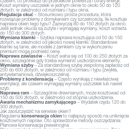
czasem, co prowadzi do przecieków powietrza i utraty energii.
Koszt wymiany uszczelek w jednym oknie to około 50 do 120
złotych, w zależności od rozmiaru i typu okna.
Regulacja okuć
– Stosunkowo prosta procedura, która
rozwiązuje problemy z domykaniem czy szczelnością. Ile kosztuje
naprawa okien tego typu? Zazwyczaj 80 do 150 złotych za okno.
Jeśli jednak okucia są zużyte i wymagają wymiany, koszt wzrasta
do 150 do 300 złotych.
Wymiana klamki
– Szybka naprawa kosztująca od 50 do 150
złotych, w zależności od jakości nowej klamki. Standardowe
klamki są tanie, ale modele z zamkiem czy w wykończeniu
premium mogą podnieść cenę.
Naprawa zawiasów
– Koszt waha się od 100 do 250 złotych za
okno, szczególnie gdy trzeba wymienić uszkodzone elementy.
Wymiana szyby
– Za standardową szybę zespoloną zapłacisz od
200 do 600 złotych, w zależności od rozmiaru i typu (zwykła,
antywłamaniowa, dźwiękoszczelna).
Problemy z kondensacją
– Często wynikają z niewłaściwej
wentylacji, ale czasem wymagają wymiany uszczelek lub nawet
szyb.
Naprawa ram
– Szczególnie drewnianych, może kosztować od
150 do 500 złotych, w zależności od stopnia uszkodzenia.
Awaria mechanizmu zamykającego
– Wydatek rzędu 120 do
300 złotych.
Jak zaoszczędzić na serwisie okien?
konserwacja okien
Regularna
to najlepszy sposób na uniknięcie
kosztownych napraw. Oto sprawdzone metody oszczędzania:
Planowa konserwacja prewencyjna