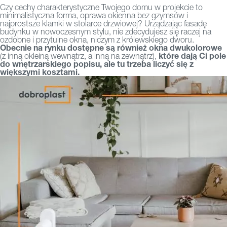
Czy cechy charakterystyczne Twojego domu w projekcie to
minimalistyczna forma, oprawa okienna bez gzymsów i
najprostsze klamki w stolarce drzwiowej? Urządzając fasadę
budynku w nowoczesnym stylu, nie zdecydujesz się raczej na
ozdobne i przytulne okna, niczym z królewskiego dworu.
Obecnie na rynku dostępne są również okna dwukolorowe
które dają Ci pole
(z inną okleiną wewnątrz, a inną na zewnątrz),
do wnętrzarskiego popisu, ale tu trzeba liczyć się z
większymi kosztami.