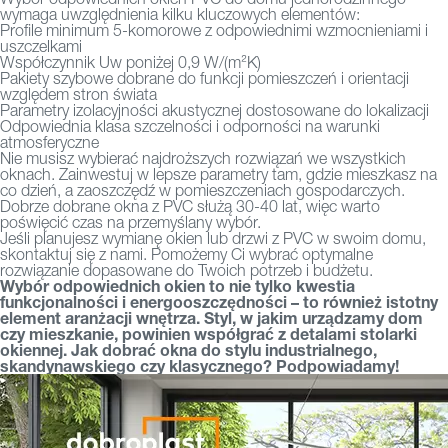
wymaga uwzględnienia kilku kluczowych elementów:
Profile minimum 5-komorowe z odpowiednimi wzmocnieniami i
uszczelkami
Współczynnik Uw poniżej 0,9 W/(m²K)
Pakiety szybowe dobrane do funkcji pomieszczeń i orientacji
względem stron świata
Parametry izolacyjności akustycznej dostosowane do lokalizacji
Odpowiednia klasa szczelności i odporności na warunki
atmosferyczne
Nie musisz wybierać najdroższych rozwiązań we wszystkich
oknach. Zainwestuj w lepsze parametry tam, gdzie mieszkasz na
co dzień, a zaoszczędź w pomieszczeniach gospodarczych.
Dobrze dobrane okna z PVC służą 30-40 lat, więc warto
poświęcić czas na przemyślany wybór.
Jeśli planujesz wymianę okien lub drzwi z PVC w swoim domu,
skontaktuj się z nami. Pomożemy Ci wybrać optymalne
rozwiązanie dopasowane do Twoich potrzeb i budżetu.
Wybór odpowiednich okien to nie tylko kwestia
funkcjonalności i energooszczędności – to również istotny
element aranżacji wnętrza. Styl, w jakim urządzamy dom
czy mieszkanie, powinien współgrać z detalami stolarki
okiennej. Jak dobrać okna do stylu industrialnego,
skandynawskiego czy klasycznego? Podpowiadamy!