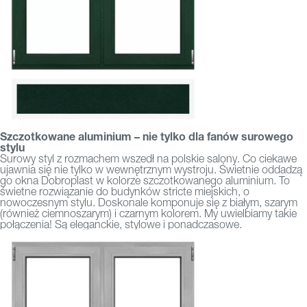
Szczotkowane aluminium – nie tylko dla fanów surowego
stylu
Surowy styl z rozmachem wszedł na polskie salony. Co ciekawe
ujawnia się nie tylko w wewnętrznym wystroju. Świetnie oddadzą
go okna Dobroplast w kolorze szczotkowanego aluminium. To
świetne rozwiązanie do budynków stricte miejskich, o
nowoczesnym stylu. Doskonale komponuje się z białym, szarym
(również ciemnoszarym) i czarnym kolorem. My uwielbiamy takie
połączenia! Są eleganckie, stylowe i ponadczasowe.