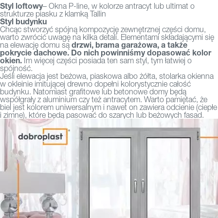
Styl loftowy
– Okna P-line, w kolorze antracyt lub ultimat o
strukturze piasku z klamką Tallin
Styl budynku
Chcąc stworzyć spójną kompozycję zewnętrznej części domu,
warto zwrócić uwagę na kilka detali. Elementami składającymi się
drzwi, brama garażowa, a także
na elewację domu są
pokrycie dachowe. Do nich powinniśmy dopasować kolor
okien.
Im więcej części posiada ten sam styl, tym łatwiej o
spójność.
Jeśli elewacja jest beżowa, piaskowa albo żółta, stolarka okienna
w okleinie imitującej drewno dopełni kolorystycznie całość
budynku. Natomiast grafitowe lub betonowe domy będą
współgrały z aluminium czy też antracytem. Warto pamiętać, że
biel jest kolorem uniwersalnym i nawet on zawiera odcienie (ciepłe
i zimne), które będą pasować do szarych lub beżowych fasad.