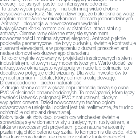
elewacji, od jasnych pasteli po intensywne odcienie.
To także wybór praktyczny – na bieli mniej widać drobne
zarysowania czy kurz. Nic więc dziwnego, że białe okna są wciąż
chętnie montowane w mieszkaniach i domach jednorodzinnych.
Antracyt – elegancja w nowoczesnym wydaniu
Największym konkurentem bieli w ostatnich latach stał się
antracyt. Ciemne ramy okienne stały się synonimem
nowoczesności i minimalistycznej elegancji. Antracyt pięknie
podkreśla geometryczne linie bryły budynku, świetnie kontrastuje
z jasnymi elewacjami, a w połączeniu z dużymi przeszkleniami
nadaje domowi ekskluzywnego charakteru.
To kolor chętnie wybierany w projektach inspirowanych stylem
industrialnym, loftowym czy modernistycznym. Warto dodać, że
antracytowe okna często występują w macie lub półmacie, co
dodatkowo potęguje efekt wizualny. Dla wielu inwestorów to
symbol premium – detalu, który odmienia całą elewację.
Drewnopodobne – ciepło i naturalność
Z drugiej strony coraz większą popularnością cieszą się okna
PVC w okleinach drewnopodobnych. To rozwiązanie, które łączy
trwałość i łatwość pielęgnacji PVC z naturalnym, ciepłym
wyglądem drewna. Dzięki nowoczesnym technologiom
odwzorowanie usłojenia i odcieni jest tak realistyczne, że trudno
odróżnić je od stolarki drewnianej.
Kolory takie jak złoty dąb, orzech czy winchester świetnie
sprawdzają się w domach w stylu tradycyjnym, rustykalnym, a
także w nowoczesnych projektach, gdzie naturalne akcenty
przełamują chłód betonu czy szkła. To kompromis dla osób, które
lubią klasyczny design, ale chcą korzystać z funkcjonalności