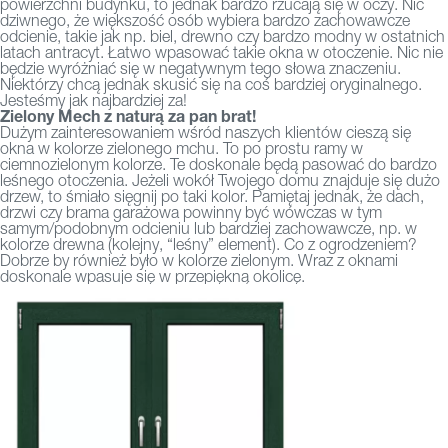
powierzchni budynku, to jednak bardzo rzucają się w oczy. Nic
dziwnego, że większość osób wybiera bardzo zachowawcze
odcienie, takie jak np. biel, drewno czy bardzo modny w ostatnich
latach antracyt. Łatwo wpasować takie okna w otoczenie. Nic nie
będzie wyróżniać się w negatywnym tego słowa znaczeniu.
Niektórzy chcą jednak skusić się na coś bardziej oryginalnego.
Jesteśmy jak najbardziej za!
Zielony Mech z naturą za pan brat!
Dużym zainteresowaniem wśród naszych klientów cieszą się
okna w kolorze zielonego mchu. To po prostu ramy w
ciemnozielonym kolorze. Te doskonale będą pasować do bardzo
leśnego otoczenia. Jeżeli wokół Twojego domu znajduje się dużo
drzew, to śmiało sięgnij po taki kolor. Pamiętaj jednak, że dach,
drzwi czy brama garażowa powinny być wówczas w tym
samym/podobnym odcieniu lub bardziej zachowawcze, np. w
kolorze drewna (kolejny, “leśny” element). Co z ogrodzeniem?
Dobrze by również było w kolorze zielonym. Wraz z oknami
doskonale wpasuje się w przepiękną okolicę.