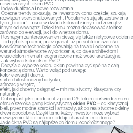
nowoczesnych
okien PVC.
Indywidualizacja i nowe rozwiązania
Obecne trendy pokazują, że inwestorzy coraz częściej szukają
rozwiązań spersonalizowanych. Popularne stają się zestawienia
typu „bicolor” – okna w dwóch kolorach: innym od zewnątrz,
innym od wewnątrz. Dzięki temu można dopasować stolarkę
zarówno do elewacji, jak i do wnętrza domu.
Rosnącym zainteresowaniem cieszą się także nietypowe odcienie
– od głębokiej czerni, przez granat, aż po subtelne szarości.
Nowoczesne technologie pozwalają na trwałe i odporne na
warunki atmosferyczne wykończenia, co daje architektom i
właścicielom niemal nieograniczone możliwości aranżacyjne.
Jak wybrać kolor okien PVC?
Decyzja o wyborze koloru okien powinna być spójna z całą
koncepcją domu. Warto wziąć pod uwagę:
kolor elewacji i dachu,
styl architektoniczny budynku,
aranżację wnętrz,
efekt, jaki chcemy osiągnąć – minimalistyczny, klasyczny czy
naturalny.
Dobroplast jako producent z ponad 25-letnim doświadczeniem
okien PVC
oferuje szeroką gamę kolorystyczną
– od klasycznej
bieli, przez modne szarości i antracyty, aż po realistyczne okleiny
drewnopodobne. Dzięki temu każdy inwestor może wybrać
rozwiązanie, które najlepiej oddaje charakter jego domu.
Jakie okna PVC są najlepsze do domu jednorodzinnego?