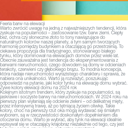
Feeria barw na elewacji
Warto zwrócić uwagę na jedną z najważniejszych tendencji, która
zyskuje na popularności – zastosowanie tzw. barw ziemi. Ciepły
beż, ochra czy słoneczne złoto to tony nawiązujące do
naturalnych kolorów naszej planety, a tym samym tworzących
harmonię pomiędzy budynkiem a otaczającą go przestrzenią. To
ciekawa propozycja dla tradycyjnego, stonowanego białego
tynku, który dominował na elewacjach domów przez wiele lat.
Obecnie zauważalna jest tendencja do eksperymentowania z
barwami nieruchomości, czego dowodem są domy w odcieniach
terakoty, czerwieni czy głębokiego brązu. To modna koncepcja,
która nadaje nieruchomości wyrazistego charakteru i sprawia, że
nabiera ona unikalności. Warto ją rozważyć, poszukując
odpowiedzi na pytanie, jaki kolor tynku na elewację domu wybrać.
Żywe kolory elewacji domu na 2024 rok
Kolejnym istotnym trendem, który zyskuje na popularności, są
jaskrawe i soczyste barwy na nieruchomościach. W 2024 roku na
pierwszy plan wyłaniają się odcienie zieleni – od delikatnej mięty,
przez intensywną trawę, aż po tętniącą życiem oliwkę. Takie
kolory, choć na pierwszy rzut oka mogą wydawać się śmiałym
wyborem, są w rzeczywistości doskonałym dopełnieniem dla
otoczenia domu. Warto je wybrać, aby tynk na elewacji idealnie
wpisywał się w otaczający krajobraz niezależnie od tego, czy jest