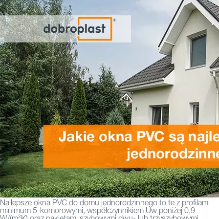
Najlepsze okna PVC do domu jednorodzinnego to te z profilami
minimum 5-komorowymi, współczynnikiem Uw poniżej 0,9
W/(m²K) oraz pakietami szybowymi dwu- lub trzyszybowymi