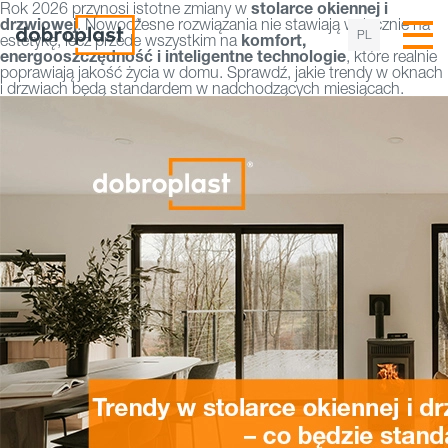
stolarce okiennej i
Rok 2026 przynosi istotne zmiany w
drzwiowej
. Nowoczesne rozwiązania nie stawiają wyłącznie na
PL
komfort,
estetykę, lecz przede wszystkim na
energooszczędność i inteligentne technologie
, które realnie
poprawiają jakość życia w domu. Sprawdź, jakie trendy w oknach
i drzwiach będą standardem w nadchodzących miesiącach.