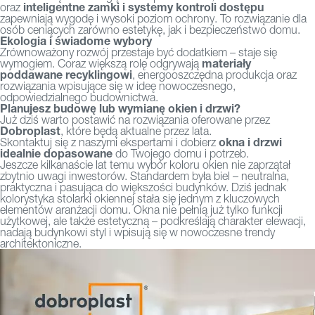
inteligentne zamki i systemy kontroli dostępu
oraz
zapewniają wygodę i wysoki poziom ochrony. To rozwiązanie dla
osób ceniących zarówno estetykę, jak i bezpieczeństwo domu.
Ekologia i świadome wybory
Zrównoważony rozwój przestaje być dodatkiem – staje się
materiały
wymogiem. Coraz większą rolę odgrywają
poddawane recyklingowi
, energooszczędna produkcja oraz
rozwiązania wpisujące się w ideę nowoczesnego,
odpowiedzialnego budownictwa.
Planujesz budowę lub wymianę okien i drzwi?
Już dziś warto postawić na rozwiązania oferowane przez
Dobroplast
, które będą aktualne przez lata.
okna i drzwi
Skontaktuj się z naszymi ekspertami i dobierz
idealnie dopasowane
do Twojego domu i potrzeb.
Jeszcze kilkanaście lat temu wybór koloru okien nie zaprzątał
zbytnio uwagi inwestorów. Standardem była biel – neutralna,
praktyczna i pasująca do większości budynków. Dziś jednak
kolorystyka stolarki okiennej stała się jednym z kluczowych
elementów aranżacji domu. Okna nie pełnią już tylko funkcji
użytkowej, ale także estetyczną – podkreślają charakter elewacji,
nadają budynkowi styl i wpisują się w nowoczesne trendy
architektoniczne.