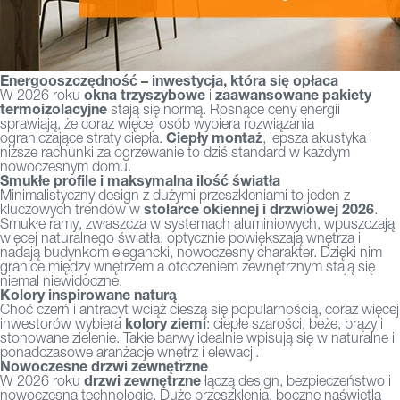
Energooszczędność – inwestycja, która się opłaca
okna trzyszybowe
zaawansowane pakiety
W 2026 roku
i
termoizolacyjne
stają się normą. Rosnące ceny energii
sprawiają, że coraz więcej osób wybiera rozwiązania
Ciepły montaż
ograniczające straty ciepła.
, lepsza akustyka i
niższe rachunki za ogrzewanie to dziś standard w każdym
nowoczesnym domu.
Smukłe profile i maksymalna ilość światła
Minimalistyczny design z dużymi przeszkleniami to jeden z
stolarce okiennej i drzwiowej 2026
kluczowych trendów w
.
Smukłe ramy, zwłaszcza w systemach aluminiowych, wpuszczają
więcej naturalnego światła, optycznie powiększają wnętrza i
nadają budynkom elegancki, nowoczesny charakter. Dzięki nim
granice między wnętrzem a otoczeniem zewnętrznym stają się
niemal niewidoczne.
Kolory inspirowane naturą
Choć czerń i antracyt wciąż cieszą się popularnością, coraz więcej
kolory ziemi
inwestorów wybiera
: ciepłe szarości, beże, brązy i
stonowane zielenie. Takie barwy idealnie wpisują się w naturalne i
ponadczasowe aranżacje wnętrz i elewacji.
Nowoczesne drzwi zewnętrzne
drzwi zewnętrzne
W 2026 roku
łączą design, bezpieczeństwo i
nowoczesną technologię. Duże przeszklenia, boczne naświetla