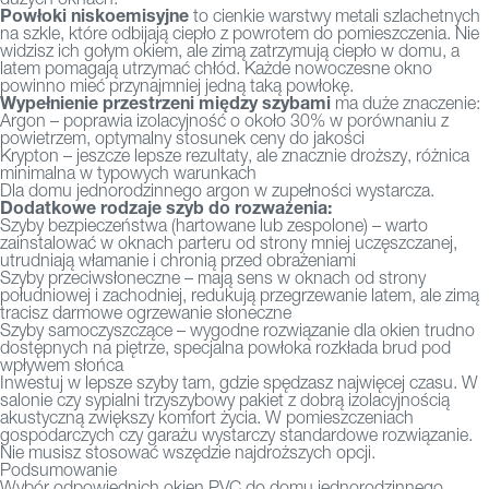
Powłoki niskoemisyjne
to cienkie warstwy metali szlachetnych
na szkle, które odbijają ciepło z powrotem do pomieszczenia. Nie
widzisz ich gołym okiem, ale zimą zatrzymują ciepło w domu, a
latem pomagają utrzymać chłód. Każde nowoczesne okno
powinno mieć przynajmniej jedną taką powłokę.
Wypełnienie przestrzeni między szybami
ma duże znaczenie:
Argon – poprawia izolacyjność o około 30% w porównaniu z
powietrzem, optymalny stosunek ceny do jakości
Krypton – jeszcze lepsze rezultaty, ale znacznie droższy, różnica
minimalna w typowych warunkach
Dla domu jednorodzinnego argon w zupełności wystarcza.
Dodatkowe rodzaje szyb do rozważenia:
Szyby bezpieczeństwa (hartowane lub zespolone) – warto
zainstalować w oknach parteru od strony mniej uczęszczanej,
utrudniają włamanie i chronią przed obrażeniami
Szyby przeciwsłoneczne – mają sens w oknach od strony
południowej i zachodniej, redukują przegrzewanie latem, ale zimą
tracisz darmowe ogrzewanie słoneczne
Szyby samoczyszczące – wygodne rozwiązanie dla okien trudno
dostępnych na piętrze, specjalna powłoka rozkłada brud pod
wpływem słońca
Inwestuj w lepsze szyby tam, gdzie spędzasz najwięcej czasu. W
salonie czy sypialni trzyszybowy pakiet z dobrą izolacyjnością
akustyczną zwiększy komfort życia. W pomieszczeniach
gospodarczych czy garażu wystarczy standardowe rozwiązanie.
Nie musisz stosować wszędzie najdroższych opcji.
Podsumowanie
Wybór odpowiednich okien PVC do domu jednorodzinnego