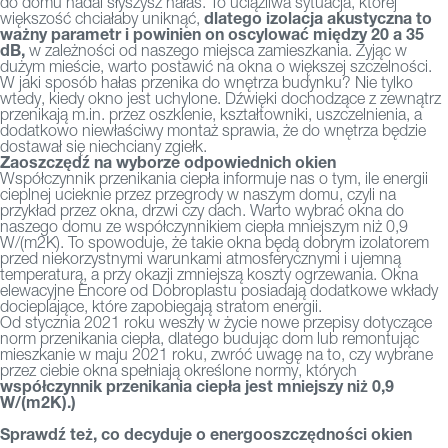
do domu nadal słyszysz hałas. To uciążliwa sytuacja, której
dlatego izolacja akustyczna to
większość chciałaby uniknąć,
ważny parametr i powinien on oscylować między 20 a 35
dB,
w zależności od naszego miejsca zamieszkania. Żyjąc w
dużym mieście, warto postawić na okna o większej szczelności.
W jaki sposób hałas przenika do wnętrza budynku? Nie tylko
wtedy, kiedy okno jest uchylone. Dźwięki dochodzące z zewnątrz
przenikają m.in. przez oszklenie, kształtowniki, uszczelnienia, a
dodatkowo niewłaściwy montaż sprawia, że do wnętrza będzie
dostawał się niechciany zgiełk.
Zaoszczędź na wyborze odpowiednich okien
Współczynnik przenikania ciepła informuje nas o tym, ile energii
cieplnej ucieknie przez przegrody w naszym domu, czyli na
przykład przez okna, drzwi czy dach. Warto wybrać okna do
naszego domu ze współczynnikiem ciepła mniejszym niż 0,9
W/(m2K). To spowoduje, że takie okna będą dobrym izolatorem
przed niekorzystnymi warunkami atmosferycznymi i ujemną
temperaturą, a przy okazji zmniejszą koszty ogrzewania. Okna
elewacyjne Encore od Dobroplastu posiadają dodatkowe wkłady
docieplające, które zapobiegają stratom energii.
Od stycznia 2021 roku weszły w życie nowe przepisy dotyczące
norm przenikania ciepła, dlatego budując dom lub remontując
mieszkanie w maju 2021 roku, zwróć uwagę na to, czy wybrane
przez ciebie okna spełniają określone normy, których
współczynnik przenikania ciepła jest mniejszy niż 0,9
W/(m2K).)
Sprawdź też, co decyduje o energooszczędności okien