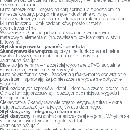
Profile w kolorze czarnym lub antracytowym – najlepiej aluminiowe
z cienkimi ramami.
Duże przeszklenia – często na całą ścianę lub z podziałem na
mniejsze kwatery, przypominające industrialne witryny.
Okna z widocznymi szprosami – dodają charakteru i surowości.
Minimalistyczne – brak ozdobników, proste kształty i
geometryczne linie.
Wskazówka: Stanowią idealne połączenie z widocznymi
metalowymi elementami (np. zawiasami czy klamkami w stylu
loftowym).
Styl skandynawski – jasność i prostota
Skandynawskie wnętrza
są przytulne, funkcjonalne i pełne
światła. Liczy się harmonia, naturalność i prostota.
Jakie okna pasują?
Białe lub jasne ramy – najczęściej wykonane z PVC, subtelnie
wpisujące się w minimalistyczny wystrój.
Duże powierzchnie szyb – zapewniają maksymalne doświetlenie
przestrzeni i sprawiają, że pomieszczenie wydaje się optycznie
większe.
Brak ozdobnych szprosów i detali – dominują czyste, proste linie.
Okna z funkcją przesuwną – oszczędność miejsca, wygoda i
funkcjonalność.
Ciekawostka: Skandynawowie często rezygnują z firan – okna
mają przepuszczać jak najwięcej światła dziennego.
Styl klasyczny – elegancja i harmonia
Styl klasyczny
to synonim ponadczasowej elegancji. Wnętrza są
stonowane, symetryczne i bogate w detale.
Jakie okna pasują?