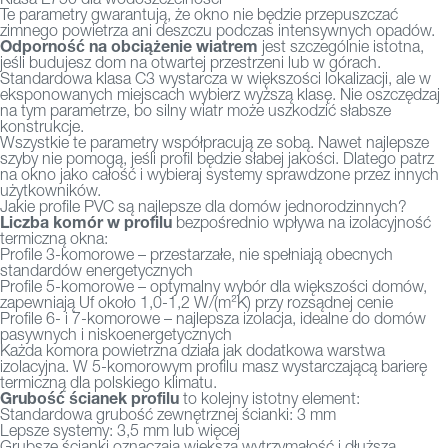
Te parametry gwarantują, że okno nie będzie przepuszczać
zimnego powietrza ani deszczu podczas intensywnych opadów.
Odporność na obciążenie wiatrem
jest szczególnie istotna,
jeśli budujesz dom na otwartej przestrzeni lub w górach.
Standardowa klasa C3 wystarcza w większości lokalizacji, ale w
eksponowanych miejscach wybierz wyższą klasę. Nie oszczędzaj
na tym parametrze, bo silny wiatr może uszkodzić słabsze
konstrukcje.
Wszystkie te parametry współpracują ze sobą. Nawet najlepsze
szyby nie pomogą, jeśli profil będzie słabej jakości. Dlatego patrz
na okno jako całość i wybieraj systemy sprawdzone przez innych
użytkowników.
Jakie profile PVC są najlepsze dla domów jednorodzinnych?
Liczba komór w profilu
bezpośrednio wpływa na izolacyjność
termiczną okna:
Profile 3-komorowe – przestarzałe, nie spełniają obecnych
standardów energetycznych
Profile 5-komorowe – optymalny wybór dla większości domów,
zapewniają Uf około 1,0-1,2 W/(m²K) przy rozsądnej cenie
Profile 6- i 7-komorowe – najlepsza izolacja, idealne do domów
pasywnych i niskoenergetycznych
Każda komora powietrzna działa jak dodatkowa warstwa
izolacyjna. W 5-komorowym profilu masz wystarczającą barierę
termiczną dla polskiego klimatu.
Grubość ścianek profilu
to kolejny istotny element:
Standardowa grubość zewnętrznej ścianki: 3 mm
Lepsze systemy: 3,5 mm lub więcej
Grubsze ścianki oznaczają większą wytrzymałość i dłuższą