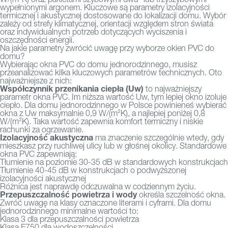
wypełnionymi argonem. Kluczowe są parametry izolacyjności
termicznej i akustycznej dostosowane do lokalizacji domu. Wybór
zależy od strefy klimatycznej, orientacji względem stron świata
oraz indywidualnych potrzeb dotyczących wyciszenia i
oszczędności energii.
Na jakie parametry zwrócić uwagę przy wyborze okien PVC do
domu?
Wybierając okna PVC do domu jednorodzinnego, musisz
przeanalizować kilka kluczowych parametrów technicznych. Oto
najważniejsze z nich:
Współczynnik przenikania ciepła (Uw)
to najważniejszy
parametr okna PVC. Im niższa wartość Uw, tym lepiej okno izoluje
ciepło. Dla domu jednorodzinnego w Polsce powinieneś wybierać
okna z Uw maksymalnie 0,9 W/(m²K), a najlepiej poniżej 0,8
W/(m²K). Taka wartość zapewnia komfort termiczny i niskie
rachunki za ogrzewanie.
Izolacyjność akustyczna
ma znaczenie szczególnie wtedy, gdy
mieszkasz przy ruchliwej ulicy lub w głośnej okolicy. Standardowe
okna PVC zapewniają:
Tłumienie na poziomie 30-35 dB w standardowych konstrukcjach
Tłumienie 40-45 dB w konstrukcjach o podwyższonej
izolacyjności akustycznej
Różnica jest naprawdę odczuwalna w codziennym życiu.
Przepuszczalność powietrza i wody
określa szczelność okna.
Zwróć uwagę na klasy oznaczone literami i cyframi. Dla domu
jednorodzinnego minimalne wartości to:
Klasa 3 dla przepuszczalności powietrza
Klasa E750 dla wodoszczelności