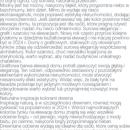
to bujny ogród, czy surowa, naturalna przestrzeń.
Modny jest też mocny, nasycony błękit, który przypomina niebo w
bezchmurny, letni dzień. Mimo że wydaje się nieco
ekstrawagancki, może poprawić estetykę nieruchomości, dodając
jej nowoczesności. Jeśli zastanawiasz się, jaki kolor powinna mieć
elewacja domu, ta propozycja jest dla osób, które pragną ożywić
otoczenie i nadać mu nieco odmienności. Surowa elegancja –
grafit i szarości na elewacjach. Nowy rok często przynosi kolejne
przełomy w dziedzinie kształtowania elewacji i nie inaczej powinno
być w 2024 r. Domy o grafitowych, stalowych czy ołowianych
tynków zdają się odzwierciedlać surową elegancję współczesnej
architektury. Kolor szarości, choć nierzadko kojarzona ze
sterylnością, warto wybrać, aby nadać budynkowi unikalnego
charakteru.
Grafitowa barwa elewacji domu potrafi zaskoczyć swoją głębią i
elegancją. Ten odcień, odpowiednio zestawiony z pozostałymi
elementami wykończenia nieruchomości, może stworzyć
niesamowity efekt estetyczny. Widać więc, że biały tynk na
fasadzie przestaje być jedynym możliwym rozwiązaniem i
zdecydowanie warto wybrać lub przynajmniej rozważyć inne
kolory.
Naturalne inspiracje kolorami drewna
Inspirację naturą, a w szczególności drewnem, również mogą
zyskiwać na popularności w 2024 r. Wśród najmodniejszych
kolorów tynku na elewację domu znajdą się więc wszelkie
odcienie brązu – od jasnego, nigdy niewychodzącego z mody
beżu, po ciemne, nasycone brązy przypominające heban.
Drewniane odcienie wydają się idealne dla osób, które cenią sobie