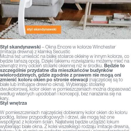
Styl skandynawski
– Okna Encore w kolorze Winchester
(imitacja drewna) z klamką Secustic
Można też umieścić na białej stolarce okleinę w innym kolorze, co
będzie tańszą opcją. Dzięki takiemu rozwiązaniu możemy mieć na
Będzie to
zewnątrz inny odcień stolarki okiennej niż w środku.
szczególnie przydatne dla mieszkańców budynków
wielorodzinnych, gdzie zgodnie z prawem nie mogą oni
zmienić koloru okien po stronie elewacji
(najczęściej są to
białe lub imitujące drewno okna). Wybierając stolarkę
dwukolorową, kolor okien w pomieszczeniach można dopasować
według własnych upodobań i koncepcji, bez narażania się na
kary.
Styl wnętrza
W pomieszczeniach najczęściej dobieramy kolor okien do koloru
podłóg, listew przypodłogowych i drzwi, ale mogą też one
współgrać z kolorem ścian. Najłatwiej będzie urządzić lokum
wybierając białe okna. Z kolei wszelkiego rodzaju imitacje drewna,