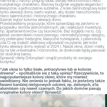
harmonię z naturą i pragną nadać swojej nieruchomości nieco
rustykalnego charakteru. Beżowy budynek wygląda elegancko i
klasycznie, a jednocześnie subtelnie. Z kolei ciemnobrązowy kolor
tynku elewacji domu warto wybrać, aby dodać nieruchomości
nieco tajemniczości i historycznego charakteru.
Szeroki wybór kolorów elewacji domu
Przedstawiliśmy propozycje, które sprawdzają się zarówno w
przypadku domów jednorodzinnych, jak i większych inwestycji,
np. apartamentowców czy biurowców. Bez względu na to, czy
jesteś zwolennikiem nowoczesnego, minimalistycznego designu,
czy preferujesz tradycyjne, klasyczne rozwiązania, z pewnością
uda Ci się znaleźć właściwą odpowiedź na pytanie, jaki kolor
tynku elewacji domu wybrać w 2024 r. Nasze okna, drzwi i rolety
są na tyle uniwersalne i różnorodne, że doskonale będą pasować
do dowolnej barwy.
Sprawdź
ofertę Dobroplast
i znajdź produkty do swojego
budynku!
“Jak okna to tylko białe, antracytowe lub w kolorze
drewna” – spotkaliście się z taką opinią? Rzeczywiście, to
najpopularniejsze kolory okien, które my również
uwielbiamy. Nie zmienia to jednak faktu, że jesteśmy także
fanami bardziej nietypowych odcieni, np. zielonych, a’la
aluminium czy nawet czarnych. Do jakich domów pasują
oryginalne kolory okien? Sprawdź!