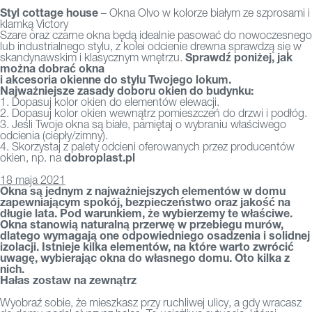
Styl cottage house
– Okna Olvo w kolorze białym ze szprosami i
klamką Victory
Szare oraz czarne okna będą idealnie pasować do nowoczesnego
lub industrialnego stylu, z kolei odcienie drewna sprawdzą się w
Sprawdź poniżej, jak
skandynawskim i klasycznym wnętrzu.
można dobrać okna
i akcesoria okienne do stylu Twojego lokum.
Najważniejsze zasady doboru okien do budynku:
1. Dopasuj kolor okien do elementów elewacji.
2. Dopasuj kolor okien wewnątrz pomieszczeń do drzwi i podłóg.
3. Jeśli Twoje okna są białe, pamiętaj o wybraniu właściwego
odcienia (ciepły/zimny).
4. Skorzystaj z palety odcieni oferowanych przez producentów
dobroplast.pl
okien, np. na
18 maja 2021
Okna są jednym z najważniejszych elementów w domu
zapewniającym spokój, bezpieczeństwo oraz jakość na
długie lata. Pod warunkiem, że wybierzemy te właściwe.
Okna stanowią naturalną przerwę w przebiegu murów,
dlatego wymagają one odpowiedniego osadzenia i solidnej
izolacji. Istnieje kilka elementów, na które warto zwrócić
uwagę, wybierając okna do własnego domu. Oto kilka z
nich.
Hałas zostaw na zewnątrz
Wyobraź sobie, że mieszkasz przy ruchliwej ulicy, a gdy wracasz