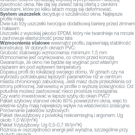
żywotność okna. Nie daj się zwieść tanią ofertą z cienkimi
ściankami, które po kilku latach mogą się deformować.
System uszczelek
decyduje o szczelności okna. Najlepsze
profile mają:
Dwie lub trzy uszczelki tworzące dodatkową barierę przed zimnem
i hałasem
Uszczelki z wysokiej jakości EPDM, który nie twardnieje na mrozie
i zachowuje elastyczność przez lata
Wzmocnienia stalowe
wewnątrz profilu zapewniają stabilność
konstrukcji. W dobrych oknach PVC:
Grubość stalowego wzmocnienia: minimum 1,5 mm
Wzmocnienie jest ocynkowane, co chroni przed korozją
Gwarantuje, że okno nie będzie się wyginać pod własnym
ciężarem ani pod wpływem temperatury
Dopasuj profil do lokalizacji swojego domu. W górach czy na
wybrzeżu potrzebujesz lepszych parametrów niż w centrum
miasta chronionego zabudową. Jeśli masz duże przeszklenia od
strony północnej, zainwestuj w profile o wyższej izolacyjności. Od
południa możesz zastosować nieco prostsze rozwiązania.
Czy warto inwestować w lepsze szyby do okien PVC?
Pakiet szybowy stanowi około 80% powierzchni okna, więc to
właśnie szyby mają największy wpływ na właściwości izolacyjne.
Porównanie pakietów szybowych:
Pakiet dwuszybowy z powłoką niskoemisyjną i argonem: Ug
około 1,0 W/(m²K)
Pakiet trzyszybowy: Ug 0,5-0,7 W/(m²K)
Różnica w oszczędności energii jest wyraźna, szczególnie przy
dużych oknach.