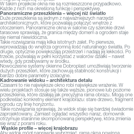
W takim projekcie okna nie są rozmieszczone przypadkowo.
Każde z nich ma określoną funkcję i perspektywę.
Panoramiczne przeszklenia – więcej niż światło
Duże przeszklenia są jednym z najważniejszych narzędzi
architektonicznych, które pozwalają połączyć wnętrze z
otoczeniem. Panoramiczne okna w salonie czy szerokie drzwi
tarasowe sprawiają, że granica między domem a ogrodem staje
się niemal niewidoczna.
Takie rozwiązania mają kilka istotnych zalet. Po pierwsze,
wprowadzają do wnętrza ogromną ilość naturalnego światła. Po
drugie, optycznie powiększają przestrzeń i nadają jej lekkości. Po
trzecie, pozwalają w pełni korzystać z walorów działki – nawet
wtedy, gdy przebywamy w środku.
Nowoczesne systemy okienne Dobroplast umożliwiają tworzenie
dużych przeszkleń, które zachowują stabilność konstrukcji i
bardzo dobre parametry izolacyjne.
Kadrowanie widoku – architektura detalu
Czasami to nie największe okno robi największe wrażenie. W
wielu projektach stosuje się także węższe, pionowe lub poziome
przeszklenia, które działają jak precyzyjna rama obrazu. Mogą one
podkreślać konkretny element krajobrazu: stare drzewo, fragment
ogrodu czy linię horyzontu.
Takie rozwiązania sprawiają, że widok staje się bardziej świadomie
zaprojektowany. Zamiast oglądać wszystko naraz, domownik
otrzymuje starannie skomponowaną perspektywę, która zmienia
się wraz z porami roku.
Wąskie profile – więcej krajobrazu
Aby widok mógł naprawdę wybrzmieć, rama okna powinna