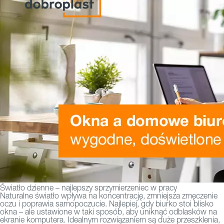
Światło dzienne – najlepszy sprzymierzeniec w pracy
Naturalne światło wpływa na koncentrację, zmniejsza zmęczenie
oczu i poprawia samopoczucie. Najlepiej, gdy biurko stoi blisko
okna – ale ustawione w taki sposób, aby uniknąć odblasków na
ekranie komputera. Idealnym rozwiązaniem są duże przeszklenia,