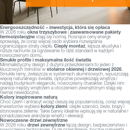
Energooszczędność – inwestycja, która się opłaca
okna trzyszybowe
zaawansowane pakiety
W 2026 roku
i
termoizolacyjne
stają się normą. Rosnące ceny energii
sprawiają, że coraz więcej osób wybiera rozwiązania
Ciepły montaż
ograniczające straty ciepła.
, lepsza akustyka i
niższe rachunki za ogrzewanie to dziś standard w każdym
nowoczesnym domu.
Smukłe profile i maksymalna ilość światła
Minimalistyczny design z dużymi przeszkleniami to jeden z
stolarce okiennej i drzwiowej 2026
kluczowych trendów w
.
Smukłe ramy, zwłaszcza w systemach aluminiowych, wpuszczają
więcej naturalnego światła, optycznie powiększają wnętrza i
nadają budynkom elegancki, nowoczesny charakter. Dzięki nim
granice między wnętrzem a otoczeniem zewnętrznym stają się
niemal niewidoczne.
Kolory inspirowane naturą
Choć czerń i antracyt wciąż cieszą się popularnością, coraz więcej
kolory ziemi
inwestorów wybiera
: ciepłe szarości, beże, brązy i
stonowane zielenie. Takie barwy idealnie wpisują się w naturalne i
ponadczasowe aranżacje wnętrz i elewacji.
Nowoczesne drzwi zewnętrzne
drzwi zewnętrzne
W 2026 roku
łączą design, bezpieczeństwo i
nowoczesną technologię. Duże przeszklenia, boczne naświetla