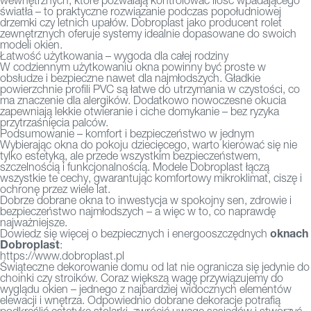
wewnętrznych, które pozwalają kontrolować ilość wpadającego
światła – to praktyczne rozwiązanie podczas popołudniowej
drzemki czy letnich upałów. Dobroplast jako producent
rolet
zewnętrznych
oferuje systemy idealnie dopasowane do swoich
modeli okien.
Łatwość użytkowania – wygoda dla całej rodziny
W codziennym użytkowaniu okna powinny być proste w
obsłudze i bezpieczne nawet dla najmłodszych. Gładkie
powierzchnie profili PVC są łatwe do utrzymania w czystości, co
ma znaczenie dla alergików. Dodatkowo nowoczesne okucia
zapewniają lekkie otwieranie i ciche domykanie – bez ryzyka
przytrzaśnięcia palców.
Podsumowanie – komfort i bezpieczeństwo w jednym
Wybierając okna do pokoju dziecięcego, warto kierować się nie
tylko estetyką, ale przede wszystkim bezpieczeństwem,
szczelnością i funkcjonalnością. Modele Dobroplast łączą
wszystkie te cechy, gwarantując komfortowy mikroklimat, ciszę i
ochronę przez wiele lat.
Dobrze dobrane okna to inwestycja w spokojny sen, zdrowie i
bezpieczeństwo najmłodszych – a więc w to, co naprawdę
najważniejsze.
oknach
Dowiedz się więcej o bezpiecznych i energooszczędnych
Dobroplast
:
https://www.dobroplast.pl
Świąteczne dekorowanie domu od lat nie ogranicza się jedynie do
choinki czy stroików. Coraz większą wagę przywiązujemy do
wyglądu okien – jednego z najbardziej widocznych elementów
elewacji i wnętrza. Odpowiednio dobrane dekoracje potrafią