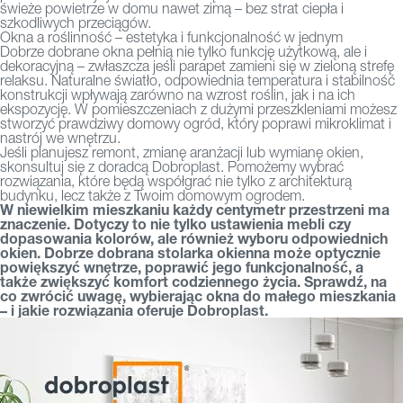
świeże powietrze w domu nawet zimą – bez strat ciepła i
szkodliwych przeciągów.
Okna a roślinność – estetyka i funkcjonalność w jednym
Dobrze dobrane okna pełnią nie tylko funkcję użytkową, ale i
dekoracyjną – zwłaszcza jeśli parapet zamieni się w zieloną strefę
relaksu. Naturalne światło, odpowiednia temperatura i stabilność
konstrukcji wpływają zarówno na wzrost roślin, jak i na ich
ekspozycję. W pomieszczeniach z dużymi przeszkleniami możesz
stworzyć prawdziwy domowy ogród, który poprawi mikroklimat i
nastrój we wnętrzu.
Jeśli planujesz remont, zmianę aranżacji lub wymianę okien,
skonsultuj się z
doradcą Dobroplast
. Pomożemy wybrać
rozwiązania, które będą współgrać nie tylko z architekturą
budynku, lecz także z Twoim domowym ogrodem.
W niewielkim mieszkaniu każdy centymetr przestrzeni ma
znaczenie. Dotyczy to nie tylko ustawienia mebli czy
dopasowania kolorów, ale również wyboru odpowiednich
okien. Dobrze dobrana stolarka okienna może optycznie
powiększyć wnętrze, poprawić jego funkcjonalność, a
także zwiększyć komfort codziennego życia. Sprawdź, na
co zwrócić uwagę, wybierając okna do małego mieszkania
– i jakie rozwiązania
oferuje Dobroplast
.