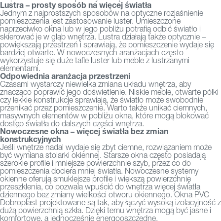
Lustra – prosty sposób na więcej światła
Jednym z najprostszych sposobów na optyczne rozjaśnienie
pomieszczenia jest zastosowanie luster. Umieszczone
naprzeciwko okna lub w jego pobliżu potrafią odbić światło i
skierować je w głąb wnętrza.
Lustra działają także optycznie –
powiększają przestrzeń i sprawiają, że pomieszczenie wydaje się
bardziej otwarte. W nowoczesnych aranżacjach często
wykorzystuje się duże tafle luster lub meble z lustrzanymi
elementami.
Odpowiednia aranżacja przestrzeni
Czasami wystarczy niewielka zmiana układu wnętrza, aby
znacząco poprawić jego doświetlenie. Niskie meble, otwarte półki
czy lekkie konstrukcje sprawiają, że światło może swobodnie
przenikać przez pomieszczenie.
Warto także unikać ciemnych,
masywnych elementów w pobliżu okna, które mogą blokować
dostęp światła do dalszych części wnętrza.
Nowoczesne okna – więcej światła bez zmian
konstrukcyjnych
Jeśli wnętrze nadal wydaje się zbyt ciemne, rozwiązaniem może
być wymiana stolarki okiennej. Starsze okna często posiadają
szerokie profile i mniejsze powierzchnie szyb, przez co do
pomieszczenia dociera mniej światła.
Nowoczesne systemy
okienne oferują smuklejsze profile i większą powierzchnię
przeszklenia, co pozwala wpuścić do wnętrza więcej światła
dziennego bez zmiany wielkości otworu okiennego.
Okna PVC
Dobroplast
projektowane są tak, aby łączyć wysoką izolacyjność z
dużą powierzchnią szkła. Dzięki temu wnętrza mogą być jasne i
komfortowe, a jednocześnie energooszczędne.