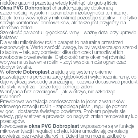
niektóre gatunki przestają wtedy kwitnąć lub gubią liście.
Okna PVC Dobroplast
charakteryzują się doskonałą
szczelnością i wysokimi parametrami izolacyjności termicznej.
Dzięki temu wewnętrzny mikroklimat pozostaje stabilny – nie tylko
sprzyja komfortowi domowników, ale także jest przyjazny dla
domowej zieleni.
Szerokość parapetu i głębokość ramy – ważny detal przy uprawie
kwiatów
Dla wielu miłośników roślin parapet to naturalna przestrzeń
ekspozycyjna. Warto zwrócić uwagę, by był wystarczająco szeroki
i stabilny – tak, aby pomieścił kilka doniczek i umożliwiał ich
swobodne przestawianie. Głębokość ramy okiennej również
wpływa na ustawienie roślin – zbyt wysoka może ograniczać
dopływ światła.
ofercie Dobroplast
W
znajdują się systemy okienne
pozwalające na personalizację głębokości i wykończenia ramy, co
daje większą swobodę aranżacyjną i pozwala dopasować produkt
do stylu wnętrza – także tego pełnego zieleni.
Wentylacja bez przeciągów – jak wietrzyć, nie szkodząc
roślinom?
Prawidłowa wentylacja pomieszczenia to jeden z warunków
zdrowego rozwoju roślin – zapobiega pleśni, reguluje poziom
wilgoci i dostarcza świeżego powietrza. Problem pojawia się
wtedy, gdy wietrzenie prowadzi do nagłych zmian temperatury lub
przeciągów.
okna PVC Dobroplast
Nowoczesne
wyposażone są w funkcje
mikrowentylacji i regulacji uchyłu, które umożliwiają cyrkulację
powietrza bez ryzyka dla roślin. Dzięki temu można zadbać o