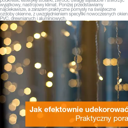
podkreślić estetykę stolarki, zwrócić uwagę sąsiadów i stworzyć
wyjątkowy, nastrojowy klimat. Poniżej przedstawiamy
najciekawsze, a zarazem praktyczne pomysły na świąteczne
ozdoby okienne, z uwzględnieniem specyfiki nowoczesnych
okien
PVC
, drewnianych i aluminiowych.