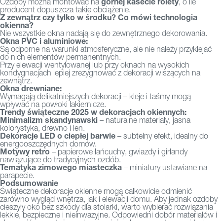
górnej kasecie rolety
Ozdoby można montować na
, o ile
producent dopuszcza takie obciążenie.
Z zewnątrz czy tylko w środku? Co mówi technologia
okienna?
Nie wszystkie okna nadają się do zewnętrznego dekorowania.
Okna PVC i aluminiowe:
Są odporne na warunki atmosferyczne, ale nie należy przyklejać
do nich elementów permanentnych.
Przy elewacji wentylowanej lub przy oknach na wysokich
kondygnacjach lepiej zrezygnować z dekoracji wiszących na
zewnątrz.
Okna drewniane:
Wymagają delikatniejszych dekoracji – kleje i taśmy mogą
wpływać na powłoki lakiernicze.
Trendy świąteczne 2025 w dekoracjach okiennych:
Minimalizm skandynawski
– naturalne materiały, jasna
kolorystyka, drewno i len.
Dekoracje LED o ciepłej barwie
– subtelny efekt, idealny do
energooszczędnych domów.
Motywy retro
– papierowe łańcuchy, gwiazdy i girlandy
nawiązujące do tradycyjnych ozdób.
Tematyka zimowego miasteczka
– miniatury ustawiane na
parapecie.
Podsumowanie
Świąteczne dekoracje okienne mogą całkowicie odmienić
zarówno wygląd wnętrza, jak i elewacji domu. Aby jednak ozdoby
cieszyły oko bez szkody dla stolarki, warto wybierać rozwiązania
lekkie, bezpieczne i nieinwazyjne. Odpowiedni dobór materiałów i