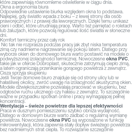
które zapewniają równomierne oświetlenie w ciągu dnia.
Okna a ergonomia biura
Odpowiednie ustawienie biurka względem okna to podstawa.
Najlepiej, gdy światło wpada z boku – z lewej strony dla osób
praworęcznych i z prawej dla leworęcznych. Dzięki temu unikasz
cieni i odbić, które utrudniają pracę. Warto też pamiętać o roletach
lub żaluzjach, które pozwolą regulować ilość światła w słoneczne
dni.
Komfort termiczny przez cały rok
Nic tak nie rozprasza podczas pracy jak zbyt niska temperatura
zimą czy nadmierne nagrzewanie się pokoju latem. Dlatego przy
wyborze okien do domowego biura warto postawić na modele o
okna PVC
podwyższonej izolacyjności termicznej. Nowoczesne
,
takie jak w ofercie Dobroplast, skutecznie zatrzymują ciepło zimą,
a latem ograniczają przenikanie gorącego powietrza z zewnątrz.
Cisza sprzyja skupieniu
Jeśli Twoje domowe biuro znajduje się od strony ulicy lub w
hałaśliwej okolicy, zwróć uwagę na izolacyjność akustyczną okien.
Modele dźwiękoszczelne pozwalają pracować w skupieniu, bez
odgłosów ruchu ulicznego czy hałasu z zewnątrz. To szczególnie
ważne w przypadku spotkań online i pracy wymagającej pełnej
koncentracji.
Wentylacja – świeże powietrze dla lepszej efektywności
Praca w dusznym pomieszczeniu szybko obniża wydajność.
Dlatego w domowym biurze warto zadbać o regularną wymianę
okna PVC
powietrza. Nowoczesne
są wyposażone w funkcję
mikrowentylacji, która zapewnia stały dopływ świeżego powietrza
bez nadmiernych strat ciepła. To rozwiązanie szczególnie