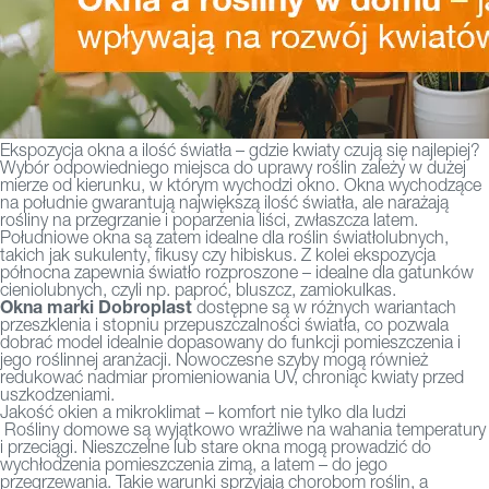
Ekspozycja okna a ilość światła – gdzie kwiaty czują się najlepiej?
Wybór odpowiedniego miejsca do uprawy roślin zależy w dużej
mierze od kierunku, w którym wychodzi okno. Okna wychodzące
na południe gwarantują największą ilość światła, ale narażają
rośliny na przegrzanie i poparzenia liści, zwłaszcza latem.
Południowe okna są zatem idealne dla roślin światłolubnych,
takich jak sukulenty, fikusy czy hibiskus. Z kolei ekspozycja
północna zapewnia światło rozproszone – idealne dla gatunków
cieniolubnych, czyli np. paproć, bluszcz, zamiokulkas.
Okna marki Dobroplast
dostępne są w różnych wariantach
przeszklenia i stopniu przepuszczalności światła, co pozwala
dobrać model idealnie dopasowany do funkcji pomieszczenia i
jego roślinnej aranżacji. Nowoczesne szyby mogą również
redukować nadmiar promieniowania UV, chroniąc kwiaty przed
uszkodzeniami.
Jakość okien a mikroklimat – komfort nie tylko dla ludzi
Rośliny domowe są wyjątkowo wrażliwe na wahania temperatury
i przeciągi. Nieszczelne lub stare okna mogą prowadzić do
wychłodzenia pomieszczenia zimą, a latem – do jego
przegrzewania. Takie warunki sprzyjają chorobom roślin, a