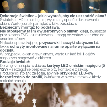
Dekoracje świetlne – jakie wybrać, aby nie uszkodzić okna?
Światełka LED to najchętniej wybierany sposób dekorowania
okien. Warto jednak pamiętać o kilku zasadach:
Bezpieczny montaż to podstawa.
Nie stosujemy taśm dwustronnych o silnym kleju
, zwłaszcza
przy oknach PVC i aluminiowych – mogą pozostawiać trudne do
usunięcia ślady.
przyssawki
haczyki statyczne
Najlepiej sprawdzają się
,
lub
uchwyty montowane na ramie oparte wyłącznie na
lekkie
docisku
.
W przypadku okien drewnianych, warto unikać folii i klejów
mogących reagować z lakierem.
Rodzaje świateł:
kurtyny LED o niskim napięciu (5–
Do wnętrz najlepiej wybierać
12V)
– szczególnie bezpieczne przy kontakcie z szybą.
nie przyklejać LED-ów
Producenci stolarki zalecają, aby
bezpośrednio do profili
, zwłaszcza w okresie mrozów, kiedy
materiał pracuje.