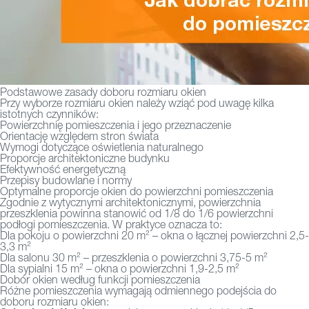
Podstawowe zasady doboru rozmiaru okien
Przy wyborze rozmiaru okien należy wziąć pod uwagę kilka
istotnych czynników:
Powierzchnię pomieszczenia i jego przeznaczenie
Orientację względem stron świata
Wymogi dotyczące oświetlenia naturalnego
Proporcje architektoniczne budynku
Efektywność energetyczną
Przepisy budowlane i normy
Optymalne proporcje okien do powierzchni pomieszczenia
Zgodnie z wytycznymi architektonicznymi, powierzchnia
przeszklenia powinna stanowić od 1/8 do 1/6 powierzchni
podłogi pomieszczenia. W praktyce oznacza to:
Dla pokoju o powierzchni 20 m² – okna o łącznej powierzchni 2,5-
3,3 m²
Dla salonu 30 m² – przeszklenia o powierzchni 3,75-5 m²
Dla sypialni 15 m² – okna o powierzchni 1,9-2,5 m²
Dobór okien według funkcji pomieszczenia
Różne pomieszczenia wymagają odmiennego podejścia do
doboru rozmiaru okien: