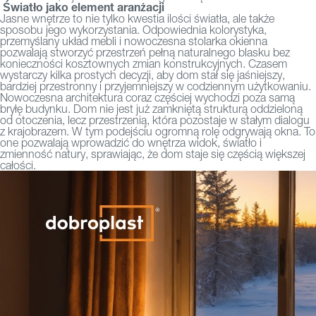
Światło jako element aranżacji
Jasne wnętrze to nie tylko kwestia ilości światła, ale także
sposobu jego wykorzystania. Odpowiednia kolorystyka,
przemyślany układ mebli i nowoczesna stolarka okienna
pozwalają stworzyć przestrzeń pełną naturalnego blasku bez
konieczności kosztownych zmian konstrukcyjnych.
Czasem
wystarczy kilka prostych decyzji, aby dom stał się jaśniejszy,
bardziej przestronny i przyjemniejszy w codziennym użytkowaniu.
Nowoczesna architektura coraz częściej wychodzi poza samą
bryłę budynku. Dom nie jest już zamkniętą strukturą oddzieloną
od otoczenia, lecz przestrzenią, która pozostaje w stałym dialogu
z krajobrazem. W tym podejściu ogromną rolę odgrywają okna. To
one pozwalają wprowadzić do wnętrza widok, światło i
zmienność natury, sprawiając, że dom staje się częścią większej
całości.