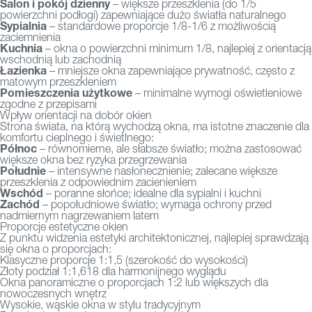
Salon i pokój dzienny
– większe przeszklenia (do 1/5
powierzchni podłogi) zapewniające dużo światła naturalnego
Sypialnia
– standardowe proporcje 1/8-1/6 z możliwością
zaciemnienia
Kuchnia
– okna o powierzchni minimum 1/8, najlepiej z orientacją
wschodnią lub zachodnią
Łazienka
– mniejsze okna zapewniające prywatność, często z
matowym przeszkleniem
Pomieszczenia użytkowe
– minimalne wymogi oświetleniowe
zgodne z przepisami
Wpływ orientacji na dobór okien
Strona świata, na którą wychodzą okna, ma istotne znaczenie dla
komfortu cieplnego i świetlnego:
Północ
– równomierne, ale słabsze światło; można zastosować
większe okna bez ryzyka przegrzewania
Południe
– intensywne nasłonecznienie; zalecane większe
przeszklenia z odpowiednim zacienieniem
Wschód
– poranne słońce; idealne dla sypialni i kuchni
Zachód
– popołudniowe światło; wymaga ochrony przed
nadmiernym nagrzewaniem latem
Proporcje estetyczne okien
Z punktu widzenia estetyki architektonicznej, najlepiej sprawdzają
się okna o proporcjach:
Klasyczne proporcje 1:1,5 (szerokość do wysokości)
Złoty podział 1:1,618 dla harmonijnego wyglądu
Okna panoramiczne o proporcjach 1:2 lub większych dla
nowoczesnych wnętrz
Wysokie, wąskie okna w stylu tradycyjnym