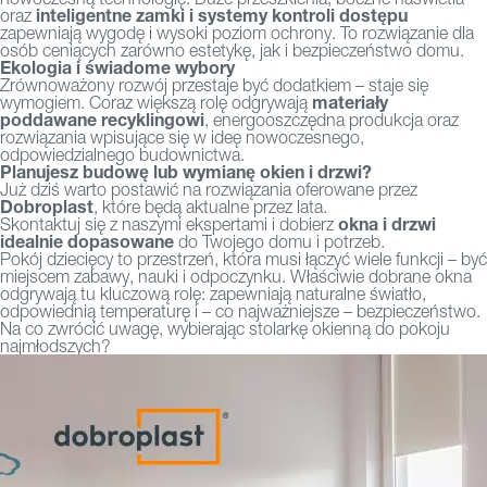
inteligentne zamki i systemy kontroli dostępu
oraz
zapewniają wygodę i wysoki poziom ochrony. To rozwiązanie dla
osób ceniących zarówno estetykę, jak i bezpieczeństwo domu.
Ekologia i świadome wybory
Zrównoważony rozwój przestaje być dodatkiem – staje się
materiały
wymogiem. Coraz większą rolę odgrywają
poddawane recyklingowi
, energooszczędna produkcja oraz
rozwiązania wpisujące się w ideę nowoczesnego,
odpowiedzialnego budownictwa.
Planujesz budowę lub wymianę okien i drzwi?
Już dziś warto postawić na rozwiązania oferowane przez
Dobroplast
, które będą aktualne przez lata.
okna i drzwi
Skontaktuj się z naszymi ekspertami i dobierz
idealnie dopasowane
do Twojego domu i potrzeb.
Pokój dziecięcy to przestrzeń, która musi łączyć wiele funkcji – być
miejscem zabawy, nauki i odpoczynku. Właściwie dobrane okna
odgrywają tu kluczową rolę: zapewniają naturalne światło,
odpowiednią temperaturę i – co najważniejsze – bezpieczeństwo.
Na co zwrócić uwagę, wybierając stolarkę okienną do pokoju
najmłodszych?