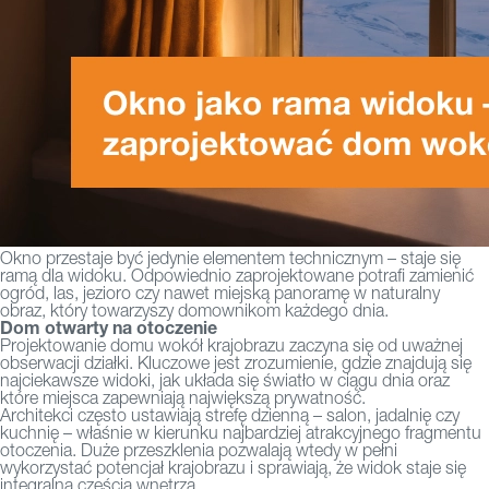
Okno przestaje być jedynie elementem technicznym – staje się
ramą dla widoku. Odpowiednio zaprojektowane potrafi zamienić
ogród, las, jezioro czy nawet miejską panoramę w naturalny
obraz, który towarzyszy domownikom każdego dnia.
Dom otwarty na otoczenie
Projektowanie domu wokół krajobrazu zaczyna się od uważnej
obserwacji działki. Kluczowe jest zrozumienie, gdzie znajdują się
najciekawsze widoki, jak układa się światło w ciągu dnia oraz
które miejsca zapewniają największą prywatność.
Architekci często ustawiają strefę dzienną – salon, jadalnię czy
kuchnię – właśnie w kierunku najbardziej atrakcyjnego fragmentu
otoczenia. Duże przeszklenia pozwalają wtedy w pełni
wykorzystać potencjał krajobrazu i sprawiają, że widok staje się
integralną częścią wnętrza.