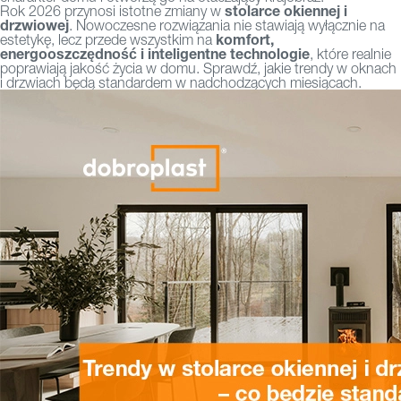
stolarce okiennej i
Rok 2026 przynosi istotne zmiany w
drzwiowej
. Nowoczesne rozwiązania nie stawiają wyłącznie na
komfort,
estetykę, lecz przede wszystkim na
energooszczędność i inteligentne technologie
, które realnie
poprawiają jakość życia w domu. Sprawdź, jakie trendy w oknach
i drzwiach będą standardem w nadchodzących miesiącach.