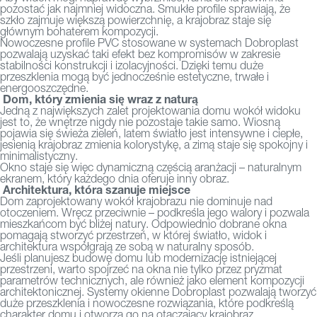
pozostać jak najmniej widoczna. Smukłe profile sprawiają, że
szkło zajmuje większą powierzchnię, a krajobraz staje się
głównym bohaterem kompozycji.
Nowoczesne profile PVC stosowane w systemach Dobroplast
pozwalają uzyskać taki efekt bez kompromisów w zakresie
stabilności konstrukcji i izolacyjności. Dzięki temu duże
przeszklenia mogą być jednocześnie estetyczne, trwałe i
energooszczędne.
Dom, który zmienia się wraz z naturą
Jedną z największych zalet projektowania domu wokół widoku
jest to, że wnętrze nigdy nie pozostaje takie samo. Wiosną
pojawia się świeża zieleń, latem światło jest intensywne i ciepłe,
jesienią krajobraz zmienia kolorystykę, a zimą staje się spokojny i
minimalistyczny.
Okno staje się więc dynamiczną częścią aranżacji – naturalnym
ekranem, który każdego dnia oferuje inny obraz.
Architektura, która szanuje miejsce
Dom zaprojektowany wokół krajobrazu nie dominuje nad
otoczeniem. Wręcz przeciwnie – podkreśla jego walory i pozwala
mieszkańcom być bliżej natury. Odpowiednio dobrane okna
pomagają stworzyć przestrzeń, w której światło, widok i
architektura współgrają ze sobą w naturalny sposób.
Jeśli planujesz budowę domu lub modernizację istniejącej
przestrzeni, warto spojrzeć na okna nie tylko przez pryzmat
parametrów technicznych, ale również jako element kompozycji
architektonicznej.
Systemy okienne Dobroplast
pozwalają tworzyć
duże przeszklenia i nowoczesne rozwiązania, które podkreślą
charakter domu i otworzą go na otaczający krajobraz.