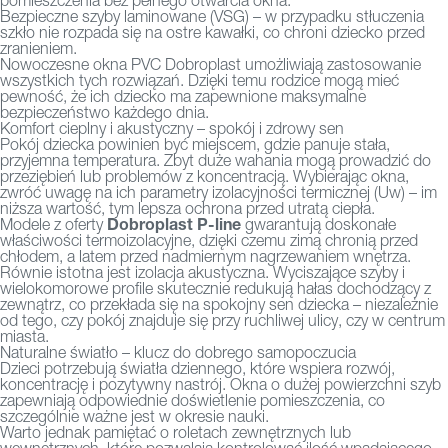
pomieszczenia bez pełnego otwarcia okna.
Bezpieczne szyby laminowane (VSG) – w przypadku stłuczenia
szkło nie rozpada się na ostre kawałki, co chroni dziecko przed
zranieniem.
Nowoczesne okna PVC Dobroplast
umożliwiają zastosowanie
wszystkich tych rozwiązań. Dzięki temu rodzice mogą mieć
pewność, że ich dziecko ma zapewnione maksymalne
bezpieczeństwo każdego dnia.
Komfort cieplny i akustyczny – spokój i zdrowy sen
Pokój dziecka powinien być miejscem, gdzie panuje stała,
przyjemna temperatura. Zbyt duże wahania mogą prowadzić do
przeziębień lub problemów z koncentracją. Wybierając okna,
zwróć uwagę na ich parametry izolacyjności termicznej (Uw) – im
niższa wartość, tym lepsza ochrona przed utratą ciepła.
Dobroplast P-line
Modele z oferty
gwarantują doskonałe
właściwości termoizolacyjne, dzięki czemu zimą chronią przed
chłodem, a latem przed nadmiernym nagrzewaniem wnętrza.
Równie istotna jest izolacja akustyczna. Wyciszające szyby i
wielokomorowe profile skutecznie redukują hałas dochodzący z
zewnątrz, co przekłada się na spokojny sen dziecka – niezależnie
od tego, czy pokój znajduje się przy ruchliwej ulicy, czy w centrum
miasta.
Naturalne światło – klucz do dobrego samopoczucia
Dzieci potrzebują światła dziennego, które wspiera rozwój,
koncentrację i pozytywny nastrój. Okna o dużej powierzchni szyb
zapewniają odpowiednie doświetlenie pomieszczenia, co
szczególnie ważne jest w okresie nauki.
Warto jednak pamiętać o roletach zewnętrznych lub