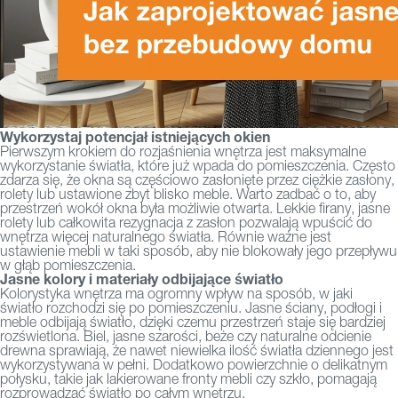
Wykorzystaj potencjał istniejących okien
Pierwszym krokiem do rozjaśnienia wnętrza jest maksymalne
wykorzystanie światła, które już wpada do pomieszczenia. Często
zdarza się, że okna są częściowo zasłonięte przez ciężkie zasłony,
rolety lub ustawione zbyt blisko meble.
Warto zadbać o to, aby
przestrzeń wokół okna była możliwie otwarta. Lekkie firany, jasne
rolety lub całkowita rezygnacja z zasłon pozwalają wpuścić do
wnętrza więcej naturalnego światła. Równie ważne jest
ustawienie mebli w taki sposób, aby nie blokowały jego przepływu
w głąb pomieszczenia.
Jasne kolory i materiały odbijające światło
Kolorystyka wnętrza ma ogromny wpływ na sposób, w jaki
światło rozchodzi się po pomieszczeniu. Jasne ściany, podłogi i
meble odbijają światło, dzięki czemu przestrzeń staje się bardziej
rozświetlona.
Biel, jasne szarości, beże czy naturalne odcienie
drewna sprawiają, że nawet niewielka ilość światła dziennego jest
wykorzystywana w pełni. Dodatkowo powierzchnie o delikatnym
połysku, takie jak lakierowane fronty mebli czy szkło, pomagają
rozprowadzać światło po całym wnętrzu.