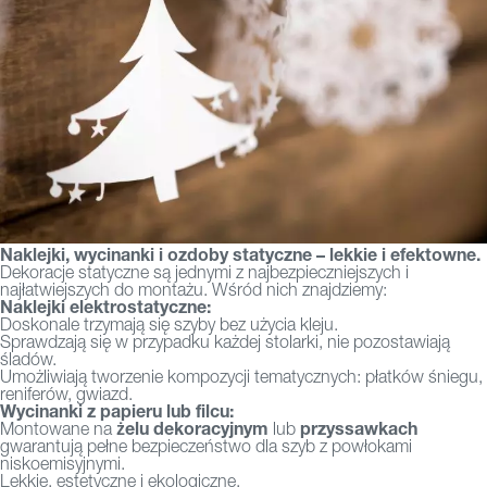
Naklejki, wycinanki i ozdoby statyczne – lekkie i efektowne.
Dekoracje statyczne są jednymi z najbezpieczniejszych i
najłatwiejszych do montażu. Wśród nich znajdziemy:
Naklejki elektrostatyczne:
Doskonale trzymają się szyby bez użycia kleju.
Sprawdzają się w przypadku każdej stolarki, nie pozostawiają
śladów.
Umożliwiają tworzenie kompozycji tematycznych: płatków śniegu,
reniferów, gwiazd.
Wycinanki z papieru lub filcu:
żelu dekoracyjnym
przyssawkach
Montowane na
lub
gwarantują pełne bezpieczeństwo dla szyb z powłokami
niskoemisyjnymi.
Lekkie, estetyczne i ekologiczne.