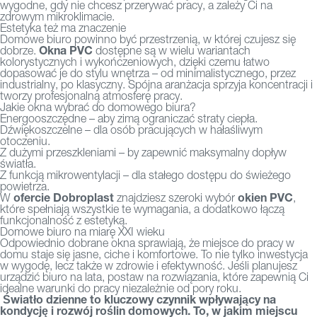
wygodne, gdy nie chcesz przerywać pracy, a zależy Ci na
zdrowym mikroklimacie.
Estetyka też ma znaczenie
Domowe biuro powinno być przestrzenią, w której czujesz się
Okna PVC
dobrze.
dostępne są w wielu wariantach
kolorystycznych i wykończeniowych, dzięki czemu łatwo
dopasować je do stylu wnętrza – od minimalistycznego, przez
industrialny, po klasyczny. Spójna aranżacja sprzyja koncentracji i
tworzy profesjonalną atmosferę pracy.
Jakie okna wybrać do domowego biura?
Energooszczędne – aby zimą ograniczać straty ciepła.
Dźwiękoszczelne – dla osób pracujących w hałaśliwym
otoczeniu.
Z dużymi przeszkleniami – by zapewnić maksymalny dopływ
światła.
Z funkcją mikrowentylacji – dla stałego dostępu do świeżego
powietrza.
ofercie Dobroplast
okien PVC
W
znajdziesz szeroki wybór
,
które spełniają wszystkie te wymagania, a dodatkowo łączą
funkcjonalność z estetyką.
Domowe biuro na miarę XXI wieku
Odpowiednio dobrane okna sprawiają, że miejsce do pracy w
domu staje się jasne, ciche i komfortowe. To nie tylko inwestycja
w wygodę, lecz także w zdrowie i efektywność. Jeśli planujesz
urządzić biuro na lata, postaw na rozwiązania, które zapewnią Ci
idealne warunki do pracy niezależnie od pory roku.
Światło dzienne to kluczowy czynnik wpływający na
kondycję i rozwój roślin domowych. To, w jakim miejscu