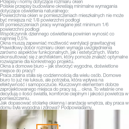
Przepisy i normy dotyczące rozmiaru okien
Polskie przepisy budowlane określają minimalne wymagania
dotyczące oświetlenia naturalnego:
Powierzchnia okien w pomieszczeniach mieszkalnych nie może
być mniejsza niż 1/8 powierzchni podłogi
W pomieszczeniach pracy wymagane jest minimum 1/6
powierzchni podłogi
Współczynnik dziennego oświetlenia powinien wynosić co
najmniej 0,5%
Okna muszą zapewniać możliwość wentylacji grawitacyjnej
Prawidłowy dobór rozmiaru okien wymaga uwzględnienia
zarówno aspektów funkcjonalnych, jak i estetycznych. Warto
skonsultować się z architektem, który pomoże znaleźć optymalne
rozwiązanie dla konkretnego projektu.
Okna a domowe biuro – jak stworzyć wygodne, doświetlone
miejsce do pracy?
Praca zdalna stała się codziennością dla wielu osób. Domowe
biuro to już nie luksus, ale potrzeba, która wpływa na
efektywność i samopoczucie. Kluczowym elementem dobrze
zaprojektowanego miejsca do pracy są… okna. To właśnie one
decydują o ilości światła, komforcie cieplnym i jakości powietrza w
pomieszczeniu.
Jak dopasować stolarkę okienną i aranżację wnętrza, aby praca w
domu była wygodna i zdrowa? Podpowiadamy.