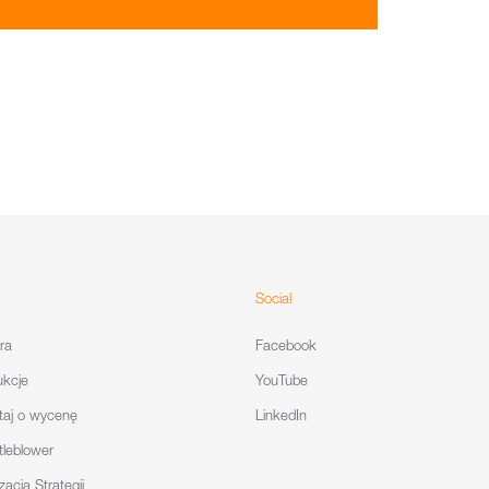
Social
ra
Facebook
ukcje
YouTube
taj o wycenę
LinkedIn
tleblower
zacja Strategii