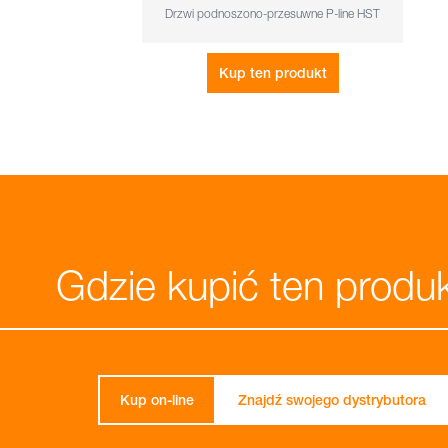
Drzwi podnoszono-przesuwne P-line HST
Kup ten produkt
Gdzie kupić ten produ
Kup on-line
Znajdź swojego dystrybutora