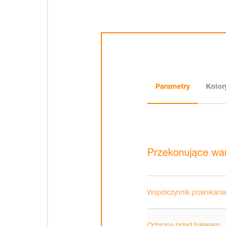
Parametry
Kolor
Przekonujące war
Współczynnik przenikania
Ochrona przed hałasem