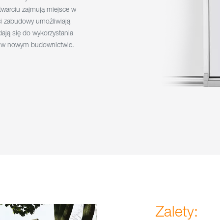
twarciu zajmują miejsce w
ci zabudowy umożliwiają
dają się do wykorzystania
i w nowym budownictwie.
Zalety: