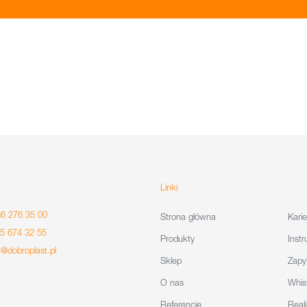
Linki
86 276 35 00
Strona główna
Karie
85 674 32 55
Produkty
Instr
t@dobroplast.pl
Sklep
Zapy
O nas
Whis
Referencje
Reali