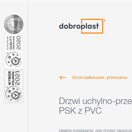
Drzwi balkonowe, przesuwne
Drzwi uchylno-prz
PSK z PVC
Idealne rozwiązanie, gdy chcesz zaoszcz