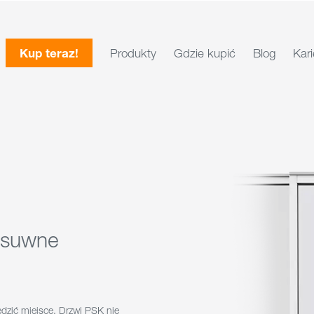
Kup teraz!
Produkty
Gdzie kupić
Blog
Kari
esuwne
ędzić miejsce. Drzwi PSK nie