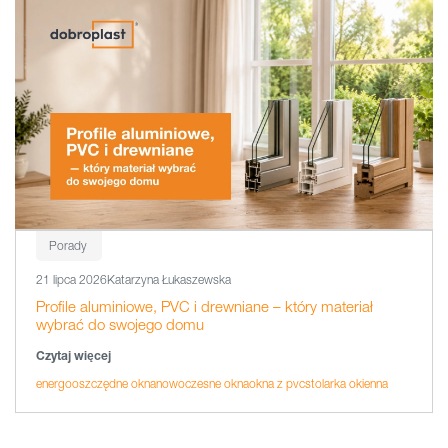
Porady
21 lipca 2026
Katarzyna Łukaszewska
Profile aluminiowe, PVC i drewniane – który materiał
wybrać do swojego domu
Czytaj więcej
energooszczędne okna
nowoczesne okna
okna z pvc
stolarka okienna