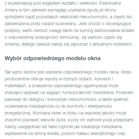
z wcześniejszą pod względem kształtu i wielkości. Ewentualne
zmiany w tym zakresie wymagają uzyskania zgody ze strony
spółdzielni bądź pozostałych właścicieli nieruchomości, a często też
zatwierdzenia przez nadzór budowlany. Jeśli chodzi o obowiązujące
przepisy, warto zwrócić uwagę także na wymóg zastosowania stolarki
o odpowiedniej izolacyjności termicznej. Jej wartość często się
zmienia, dlatego zawsze należy się zapoznać z aktualnymi kryteriami.
Wybór odpowiedniego modelu okna
Tak samo istotne jest wybranie odpowiedniego modelu okna. Wielu
producentów oferuje wyroby w różnych stylach, kolorach i
materiałach, a znalezienie odpowiedniego egzemplarza może
znacząco wpływać na wygląd i funkcjonalność mieszkania. Powinien
pasować do designu i kolorystyki nieruchomości, a także spełniać
oczekiwania mieszkańców co do komfortu i efektywności
energetycznej. Wymiana okien w bloku na wysokiej jakości może
znacznie poprawić warunki życia, a przy ich wyborze poza przepisami
należy uwzględniać też takie czynniki jak lokalizacja mieszkania,
wystawienie na stronę świata, poziom hałasu zewnętrznego oraz