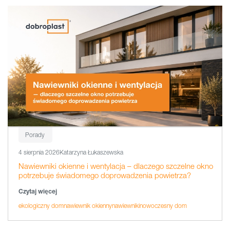
Porady
4 sierpnia 2026
Katarzyna Łukaszewska
Nawiewniki okienne i wentylacja – dlaczego szczelne okno
potrzebuje świadomego doprowadzenia powietrza?
Czytaj więcej
ekologiczny dom
nawiewnik okienny
nawiewniki
nowoczesny dom