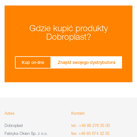
Gdzie kupić produkty
Dobroplast?
Kup on-line
Znajdź swojego dystrybutora
Adres
Kontakt
Dobroplast
tel.: +48 86 276 35 00
Fabryka Okien Sp. z o.o.
fax: +48 85 674 32 55