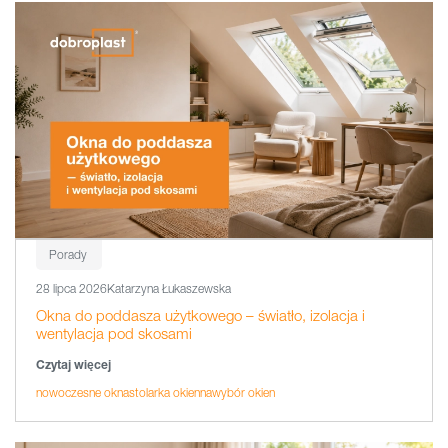
Porady
28 lipca 2026
Katarzyna Łukaszewska
Okna do poddasza użytkowego – światło, izolacja i
wentylacja pod skosami
Czytaj więcej
nowoczesne okna
stolarka okienna
wybór okien