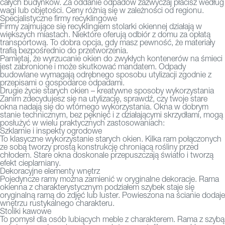
całych budynków. Za oddanie odpadów zazwyczaj płacisz według
wagi lub objętości. Ceny różnią się w zależności od regionu.
Specjalistyczne firmy recyklingowe
Firmy zajmujące się recyklingiem stolarki okiennej działają w
większych miastach. Niektóre oferują odbiór z domu za opłatą
transportową. To dobra opcja, gdy masz pewność, że materiały
trafią bezpośrednio do przetworzenia.
Pamiętaj, że wyrzucanie okien do zwykłych kontenerów na śmieci
jest zabronione i może skutkować mandatem. Odpady
budowlane wymagają odrębnego sposobu utylizacji zgodnie z
przepisami o gospodarce odpadami.
Drugie życie starych okien – kreatywne sposoby wykorzystania
Zanim zdecydujesz się na utylizację, sprawdź, czy twoje stare
okna nadają się do wtórnego wykorzystania. Okna w dobrym
stanie technicznym, bez pęknięć i z działającymi skrzydłami, mogą
posłużyć w wielu praktycznych zastosowaniach:
Szklarnie i inspekty ogrodowe
To klasyczne wykorzystanie starych okien. Kilka ram połączonych
ze sobą tworzy prostą konstrukcję chroniącą rośliny przed
chłodem. Stare okna doskonale przepuszczają światło i tworzą
efekt cieplarniany.
Dekoracyjne elementy wnętrz
Pojedyncze ramy można zamienić w oryginalne dekoracje. Rama
okienna z charakterystycznym podziałem szybek staje się
oryginalną ramą do zdjęć lub luster. Powieszona na ścianie dodaje
wnętrzu rustykalnego charakteru.
Stoliki kawowe
To pomysł dla osób lubiących meble z charakterem. Rama z szybą