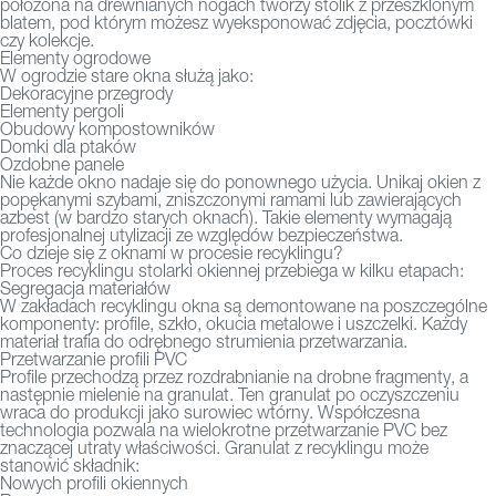
położona na drewnianych nogach tworzy stolik z przeszklonym
blatem, pod którym możesz wyeksponować zdjęcia, pocztówki
czy kolekcje.
Elementy ogrodowe
W ogrodzie stare okna służą jako:
Dekoracyjne przegrody
Elementy pergoli
Obudowy kompostowników
Domki dla ptaków
Ozdobne panele
Nie każde okno nadaje się do ponownego użycia. Unikaj okien z
popękanymi szybami, zniszczonymi ramami lub zawierających
azbest (w bardzo starych oknach). Takie elementy wymagają
profesjonalnej utylizacji ze względów bezpieczeństwa.
Co dzieje się z oknami w procesie recyklingu?
Proces recyklingu stolarki okiennej przebiega w kilku etapach:
Segregacja materiałów
W zakładach recyklingu okna są demontowane na poszczególne
komponenty: profile, szkło, okucia metalowe i uszczelki. Każdy
materiał trafia do odrębnego strumienia przetwarzania.
Przetwarzanie profili PVC
Profile przechodzą przez rozdrabnianie na drobne fragmenty, a
następnie mielenie na granulat. Ten granulat po oczyszczeniu
wraca do produkcji jako surowiec wtórny. Współczesna
technologia pozwala na wielokrotne przetwarzanie PVC bez
znaczącej utraty właściwości. Granulat z recyklingu może
stanowić składnik:
Nowych profili okiennych