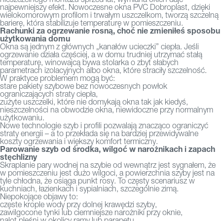
najpewniejszy efekt. Nowoczesne okna PVC Dobroplast, dzięki
wielokomorowym profilom i trwałym uszczelkom, tworzą szczelną
barierę, która stabilizuje temperaturę w pomieszczeniu.
Rachunki za ogrzewanie rosną, choć nie zmieniłeś sposobu
użytkowania domu
Okna są jednym z głównych „kanałów ucieczki” ciepła. Jeśli
ogrzewanie działa częściej, a w domu trudniej utrzymać stałą
temperaturę, winowajcą bywa stolarka o zbyt słabych
parametrach izolacyjnych albo okna, które straciły szczelność.
W praktyce problemem mogą być:
stare pakiety szybowe bez nowoczesnych powłok
ograniczających straty ciepła,
zużyte uszczelki, które nie domykają okna tak jak kiedyś,
nieszczelności na obwodzie okna, niewidoczne przy normalnym
użytkowaniu.
Nowe technologie szyb i profili pozwalają znacząco ograniczyć
straty energii – a to przekłada się na bardziej przewidywalne
koszty ogrzewania i większy komfort termiczny.
Parowanie szyb od środka, wilgoć w narożnikach i zapach
stęchlizny
Skraplanie pary wodnej na szybie od wewnątrz jest sygnałem, że
w pomieszczeniu jest dużo wilgoci, a powierzchnia szyby jest na
tyle chłodna, że osiąga punkt rosy. To częsty scenariusz w
kuchniach, łazienkach i sypialniach, szczególnie zimą.
Niepokojące objawy to:
częste krople wody przy dolnej krawędzi szyby,
zawilgocone tynki lub ciemniejsze narożniki przy oknie,
nalot pleśni w okolicy ramy lub parapetu,