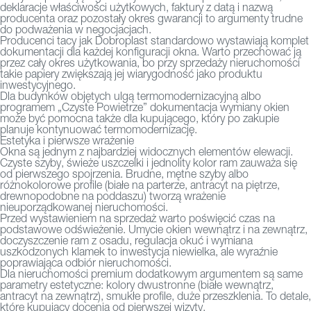
deklaracje właściwości użytkowych, faktury z datą i nazwą
producenta oraz pozostały okres gwarancji to argumenty trudne
do podważenia w negocjacjach.
Producenci tacy jak Dobroplast standardowo wystawiają komplet
dokumentacji dla każdej konfiguracji okna. Warto przechować ją
przez cały okres użytkowania, bo przy sprzedaży nieruchomości
takie papiery zwiększają jej wiarygodność jako produktu
inwestycyjnego.
Dla budynków objętych ulgą termomodernizacyjną albo
programem „Czyste Powietrze” dokumentacja wymiany okien
może być pomocna także dla kupującego, który po zakupie
planuje kontynuować termomodernizację.
Estetyka i pierwsze wrażenie
Okna są jednym z najbardziej widocznych elementów elewacji.
Czyste szyby, świeże uszczelki i jednolity kolor ram zauważa się
od pierwszego spojrzenia. Brudne, mętne szyby albo
różnokolorowe profile (białe na parterze, antracyt na piętrze,
drewnopodobne na poddaszu) tworzą wrażenie
nieuporządkowanej nieruchomości.
Przed wystawieniem na sprzedaż warto poświęcić czas na
podstawowe odświeżenie. Umycie okien wewnątrz i na zewnątrz,
doczyszczenie ram z osadu, regulacja okuć i wymiana
uszkodzonych klamek to inwestycja niewielka, ale wyraźnie
poprawiająca odbiór nieruchomości.
Dla nieruchomości premium dodatkowym argumentem są same
parametry estetyczne: kolory dwustronne (białe wewnątrz,
antracyt na zewnątrz), smukłe profile, duże przeszklenia. To detale,
które kupujący docenia od pierwszej wizyty.