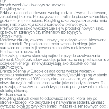
Rur
Innych wyrobów z tworzyw sztucznych
Recykling szkła
Szkło z okien jest sortowane według rodzaju (zwykłe, hartowane,
zespolone) i koloru. Po oczyszczeniu trafia do pieców szklarskich,
gdzie zostaje przetopione. Recykling szkła zużywa znacznie mniej
energii niż produkcja szkła z surowców pierwotnych.
Przetworzone szkło wykorzystuje się w produkcji nowych szyb,
opakowań szklanych czy materiałów izolacyjnych.
Odzysk metali
Metalowe okucia, zawiasy i uchwyty są odzyskiwane i kierowane
do hut metali. Po przetopieniu metal wraca do obiegu jako
surowiec do produkcji nowych elementów metalowych.
Przetwarzanie uszczelek
Uszczelki gumowe stanowią najtrudniejszy do przetworzenia
element. Część zakładów poddaje je termicznemu przetwarzaniu z
odzyskiem energii, inne wykorzystują jako dodatek do mas
bitumicznych.
Branża okienna w Europie osiąga coraz wyższe wskaźniki
odzysku materiałów. Nowoczesne zakłady recyklingu są w stanie
przetworzyć ponad 90% masy okna, co oznacza, że tylko
niewielka część trafia na składowisko jako odpady końcowe. To
pokazuje, jak ważny jest właściwy sposób postępowania ze starą
stolarką okienną.
Podsumowanie
Recykling starych okien to odpowiedzialność, która leży po
stronie każdego, kto decyduje się na wymianę stolarki. Zamiast
wyrzucać okna do zwykłych śmieci, masz kilka sensownych opcji: