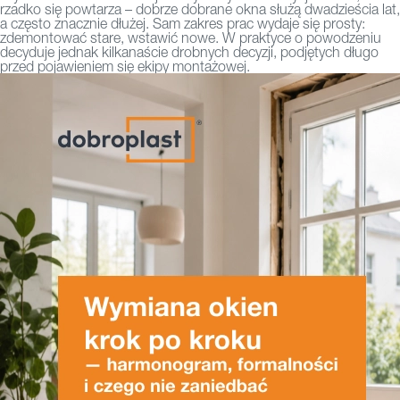
rzadko się powtarza – dobrze dobrane okna służą dwadzieścia lat,
a często znacznie dłużej. Sam zakres prac wydaje się prosty:
zdemontować stare, wstawić nowe. W praktyce o powodzeniu
decyduje jednak kilkanaście drobnych decyzji, podjętych długo
przed pojawieniem się ekipy montażowej.