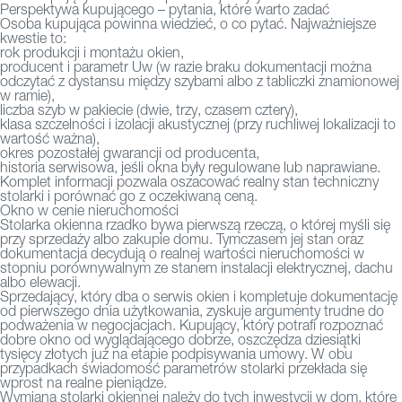
Perspektywa kupującego – pytania, które warto zadać
Osoba kupująca powinna wiedzieć, o co pytać. Najważniejsze
kwestie to:
rok produkcji i montażu okien,
producent i parametr Uw (w razie braku dokumentacji można
odczytać z dystansu między szybami albo z tabliczki znamionowej
w ramie),
liczba szyb w pakiecie (dwie, trzy, czasem cztery),
klasa szczelności i izolacji akustycznej (przy ruchliwej lokalizacji to
wartość ważna),
okres pozostałej gwarancji od producenta,
historia serwisowa, jeśli okna były regulowane lub naprawiane.
Komplet informacji pozwala oszacować realny stan techniczny
stolarki i porównać go z oczekiwaną ceną.
Okno w cenie nieruchomości
Stolarka okienna rzadko bywa pierwszą rzeczą, o której myśli się
przy sprzedaży albo zakupie domu. Tymczasem jej stan oraz
dokumentacja decydują o realnej wartości nieruchomości w
stopniu porównywalnym ze stanem instalacji elektrycznej, dachu
albo elewacji.
Sprzedający, który dba o serwis okien i kompletuje dokumentację
od pierwszego dnia użytkowania, zyskuje argumenty trudne do
podważenia w negocjacjach. Kupujący, który potrafi rozpoznać
dobre okno od wyglądającego dobrze, oszczędza dziesiątki
tysięcy złotych już na etapie podpisywania umowy. W obu
przypadkach świadomość parametrów stolarki przekłada się
wprost na realne pieniądze.
Wymiana stolarki okiennej należy do tych inwestycji w dom, które