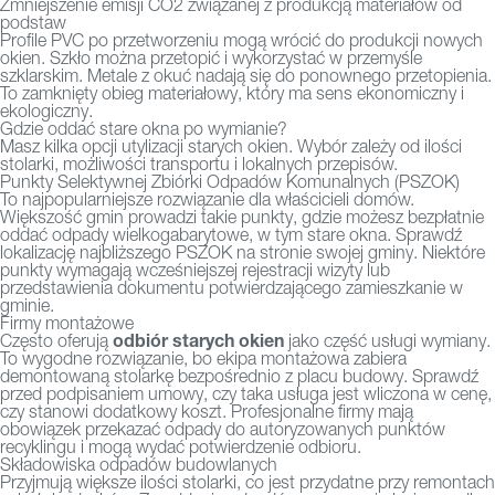
Zmniejszenie emisji CO2 związanej z produkcją materiałów od
podstaw
Profile PVC po przetworzeniu mogą wrócić do produkcji nowych
okien. Szkło można przetopić i wykorzystać w przemyśle
szklarskim. Metale z okuć nadają się do ponownego przetopienia.
To zamknięty obieg materiałowy, który ma sens ekonomiczny i
ekologiczny.
Gdzie oddać stare okna po wymianie?
Masz kilka opcji utylizacji starych okien. Wybór zależy od ilości
stolarki, możliwości transportu i lokalnych przepisów.
Punkty Selektywnej Zbiórki Odpadów Komunalnych (PSZOK)
To najpopularniejsze rozwiązanie dla właścicieli domów.
Większość gmin prowadzi takie punkty, gdzie możesz bezpłatnie
oddać odpady wielkogabarytowe, w tym stare okna. Sprawdź
lokalizację najbliższego PSZOK na stronie swojej gminy. Niektóre
punkty wymagają wcześniejszej rejestracji wizyty lub
przedstawienia dokumentu potwierdzającego zamieszkanie w
gminie.
Firmy montażowe
odbiór starych okien
Często oferują
jako część usługi wymiany.
To wygodne rozwiązanie, bo ekipa montażowa zabiera
demontowaną stolarkę bezpośrednio z placu budowy. Sprawdź
przed podpisaniem umowy, czy taka usługa jest wliczona w cenę,
czy stanowi dodatkowy koszt. Profesjonalne firmy mają
obowiązek przekazać odpady do autoryzowanych punktów
recyklingu i mogą wydać potwierdzenie odbioru.
Składowiska odpadów budowlanych
Przyjmują większe ilości stolarki, co jest przydatne przy remontach