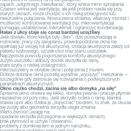
zapach „wilgotnego mieszkania”, który wraca mimo sprzątania.
Czasem winna jest wentylacja, ale jeśli problem nasila się przy
starych oknach, może chodzić o ich niską izolacyjność lub
nieszczelne połączenia. Nowoczesna stolarka, właściwy montaż i
możliwość kontrolowanej wentylacji (np. mikrowentylacja)
pomagają ustabilizować mikroklimat i ograniczyć kondensację.
Hałas z ulicy staje się coraz bardziej uciążliwy
Jeśli dźwięki, które kiedyś były „tłem”, dziś przeszkadzają w
rozmowie, pracy czy zasypianiu, prawdopodobnie okna nie
spełniają już swojej roli akustycznej. Izolacja akustyczna zależy od
pakietu szybowego, szczelności oraz stanu uszczelek.
Najczęstsze powody pogorszenia komfortu akustycznego:
zużyte uszczelki i słabszy docisk skrzydła do ramy,
stare szyby o niskiej izolacyjności,
mikroszczeliny w obrębie okna i połączenia z murem.
Dobrze dobrane okna potrafią wyraźnie „wyciszyć” mieszkanie —
szczególnie gdy zastosuje się rozwiązania o podwyższonych
parametrach akustycznych.
Okno ciężko chodzi, zacina się albo domyka „na siłę”
Sprawne okno otwiera się lekko, domyka pewnie i pracuje płynnie
niezależnie od pory roku. Jeśli skrzydło ociera o ramę, klamka
stawia opór albo trzeba je „dopychać” biodrem, to znak, że okucia
się zużyły albo geometria skrzydła uległa zmianie.
Warto zwrócić uwagę na:
opadanie skrzydła (szczególnie w większych oknach),
brak płynności w uchyle i otwieraniu,
problemy z domknięciem w jednym narożniku,
powracające problemy mimo regulacji.