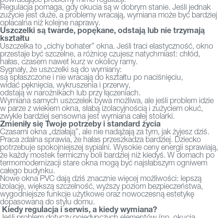
Regulacja pomaga, gdy okucia są w dobrym stanie. Jeśli jednak
zużycie jest duże, a problemy wracają, wymiana może być bardziej
opłacalna niż kolejne naprawy.
Uszczelki są twarde, popękane, odstają lub nie trzymają
kształtu
Uszczelka to „cichy bohater” okna. Jeśli traci elastyczność, okno
przestaje być szczelne, a różnicę czujesz natychmiast: chłód,
hałas, czasem nawet kurz w okolicy ramy.
Sygnały, że uszczelki są do wymiany:
są spłaszczone i nie wracają do kształtu po naciśnięciu,
widać pęknięcia, wykruszenia i przerwy,
odstają w narożnikach lub przy łączeniach.
Wymiana samych uszczelek bywa możliwa, ale jeśli problem idzie
w parze z wiekiem okna, słabą izolacyjnością i zużyciem okuć,
zwykle bardziej sensowna jest wymiana całej stolarki.
Zmieniły się Twoje potrzeby i standard życia
Czasami okna „działają”, ale nie nadążają za tym, jak żyjesz dziś.
Praca zdalna sprawia, że hałas przeszkadza bardziej. Dziecko
potrzebuje spokojniejszej sypialni. Wysokie ceny energii sprawiają,
że każdy mostek termiczny boli bardziej niż kiedyś. W domach po
termomodernizacji stare okna mogą być najsłabszym ogniwem
całego budynku.
Nowe okna PVC dają dziś znacznie więcej możliwości: lepszą
izolację, większą szczelność, wyższy poziom bezpieczeństwa,
wygodniejsze funkcje użytkowe oraz nowoczesną estetykę
dopasowaną do stylu domu.
Kiedy regulacja i serwis, a kiedy wymiana?
Jeśli problem dotyczy pojedynczych elementów (np. okucia