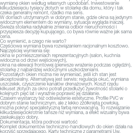
wymianę okien według własnych upodobań. Inwestowanie
kilkudziesięciu tysięcy złotych w stolarkę dla domu, który i tak
czeka generalny remont, rzadko ma sens.
W domach utrzymanych w dobrym stanie, gdzie okna są jedynym
widocznym elementem do wymiany, sytuacja wygląda inaczej.
Świeża stolarka radykalnie zmienia odbiór nieruchomości i
przyspiesza decyzję kupującego, co bywa równie ważne jak sama
cena.
Co wymienić, a czego nie warto?
Częściowa wymiana bywa rozwiązaniem racjonalnym kosztowo.
Najczęściej wymienia się:
okna w pomieszczeniach reprezentacyjnych (salon, kuchnia
widoczna od drzwi wejściowych),
okna na elewacji frontowej (pierwsze wrażenie podczas oględzin),
stolarkę z najbardziej widocznymi uszkodzeniami.
Pozostałych okien można nie wymieniać, jeśli ich stan jest
akceptowalny. Alternatywą jest serwis: regulacja okuć, wymiana
uszczelek, czyszczenie kanałów drenażowych. Koszt rzędu
kilkuset złotych za okno potrafi przedłużyć żywotność stolarki o
kolejnych pięć lat i wyraźnie poprawić jej działanie.
Czasem wystarczy też odświeżenie estetyczne. Profile PVC w
dobrym stanie technicznym, ale z lekko zżółkniętą powłoką,
można pokryć specjalistyczną farbą renowacyjną. To rozwiązanie
kilkudziesięciokrotnie tańsze niż wymiana, a efekt wizualny bywa
zaskakująco dobry.
Dokumentacja, która podnosi wartość
Komplet dokumentów techniczno-handlowych do okien działa na
korzyść sprzedającego. Karty techniczne z parametrami Uw,