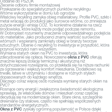
Oddanie do PSZOK
Zlecenie odbioru firmie montażowej
Przekazanie do specjalistycznych punktów recyklingu
Wtórne wykorzystanie w domu lub ogrodzie
Właściwy recykling zamyka obieg materiałowy. Profile PVC, szkło i
metal wracają do produkcji jako surowce wtórne, co zmniejsza
zużycie energii i emisję CO2. To konkretne działanie na rzecz
środowiska, które każdy może podjąć podczas remontu.
W Dobroplast rozumiemy znaczenie odpowiedzialnego podejścia
do materiałów. Jako producenci znamy wartość surowców
wtórnych i wspieramy zamknięty obieg w branży tworzyw
sztucznych. Dbanie o recykling to inwestycja w przyszłość, która
przynosi korzyści nam wszystkim.
Wymiana starych okien na PVC to inwestycja, która
okna z PVC
zdecydowanie się opłaca. Nowoczesne
oferują
znacznie lepszą izolację termiczną i akustyczną niż
dotychczasowe rozwiązania, co przekłada się na niższe rachunki
za ogrzewanie i większy komfort mieszkania. Dodatkowo są
trwałe, łatwe w utrzymaniu i dostępne w różnych stylach
dopasowanych do każdego wnętrza.
Dlaczego coraz więcej osób rozważa wymianę starych okien na
PVC?
Rosnące ceny energii i zwiększona świadomość ekologiczna
sprawiają, że właściciele domów i mieszkań coraz częściej
decydują się na modernizację okien. Stare okna, szczególnie
drewniane czy stalowe, często nie spełniają współczesnych
standardów energetycznych.
Okna z PVC
zyskały ogromną popularność w Polsce dzięki