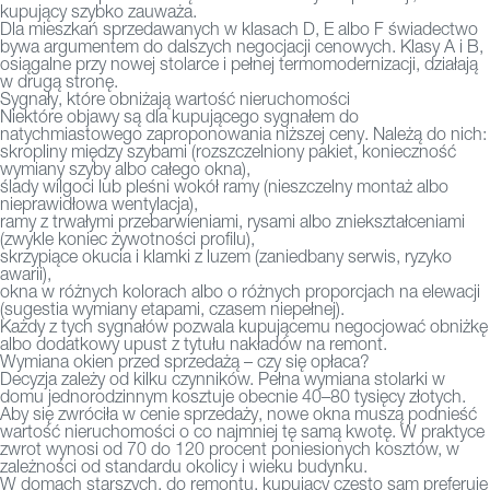
kupujący szybko zauważa.
Dla mieszkań sprzedawanych w klasach D, E albo F świadectwo
bywa argumentem do dalszych negocjacji cenowych. Klasy A i B,
osiągalne przy nowej stolarce i pełnej termomodernizacji, działają
w drugą stronę.
Sygnały, które obniżają wartość nieruchomości
Niektóre objawy są dla kupującego sygnałem do
natychmiastowego zaproponowania niższej ceny. Należą do nich:
skropliny między szybami (rozszczelniony pakiet, konieczność
wymiany szyby albo całego okna),
ślady wilgoci lub pleśni wokół ramy (nieszczelny montaż albo
nieprawidłowa wentylacja),
ramy z trwałymi przebarwieniami, rysami albo zniekształceniami
(zwykle koniec żywotności profilu),
skrzypiące okucia i klamki z luzem (zaniedbany serwis, ryzyko
awarii),
okna w różnych kolorach albo o różnych proporcjach na elewacji
(sugestia wymiany etapami, czasem niepełnej).
Każdy z tych sygnałów pozwala kupującemu negocjować obniżkę
albo dodatkowy upust z tytułu nakładów na remont.
Wymiana okien przed sprzedażą – czy się opłaca?
Decyzja zależy od kilku czynników. Pełna wymiana stolarki w
domu jednorodzinnym kosztuje obecnie 40–80 tysięcy złotych.
Aby się zwróciła w cenie sprzedaży, nowe okna muszą podnieść
wartość nieruchomości o co najmniej tę samą kwotę. W praktyce
zwrot wynosi od 70 do 120 procent poniesionych kosztów, w
zależności od standardu okolicy i wieku budynku.
W domach starszych, do remontu, kupujący często sam preferuje