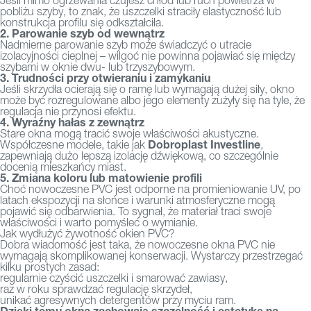
Jeśli mimo ogrzewania czujesz chłód lub ruch powietrza w
pobliżu szyby, to znak, że uszczelki straciły elastyczność lub
konstrukcja profilu się odkształciła.
2. Parowanie szyb od wewnątrz
Nadmierne parowanie szyb może świadczyć o utracie
izolacyjności cieplnej – wilgoć nie powinna pojawiać się między
szybami w oknie dwu- lub trzyszybowym.
3. Trudności przy otwieraniu i zamykaniu
Jeśli skrzydła ocierają się o ramę lub wymagają dużej siły, okno
może być rozregulowane albo jego elementy zużyły się na tyle, że
regulacja nie przynosi efektu.
4. Wyraźny hałas z zewnątrz
Stare okna mogą tracić swoje właściwości akustyczne.
Dobroplast Investline
Współczesne modele, takie jak
,
zapewniają dużo lepszą izolację dźwiękową, co szczególnie
docenią mieszkańcy miast.
5. Zmiana koloru lub matowienie profili
Choć nowoczesne PVC jest odporne na promieniowanie UV, po
latach ekspozycji na słońce i warunki atmosferyczne mogą
pojawić się odbarwienia. To sygnał, że materiał traci swoje
właściwości i warto pomyśleć o wymianie.
Jak wydłużyć żywotność okien PVC?
Dobra wiadomość jest taka, że nowoczesne okna PVC nie
wymagają skomplikowanej konserwacji. Wystarczy przestrzegać
kilku prostych zasad:
regularnie czyścić uszczelki i smarować zawiasy,
raz w roku sprawdzać regulację skrzydeł,
unikać agresywnych detergentów przy myciu ram.
Dzięki temu okna zachowają szczelność i estetykę na