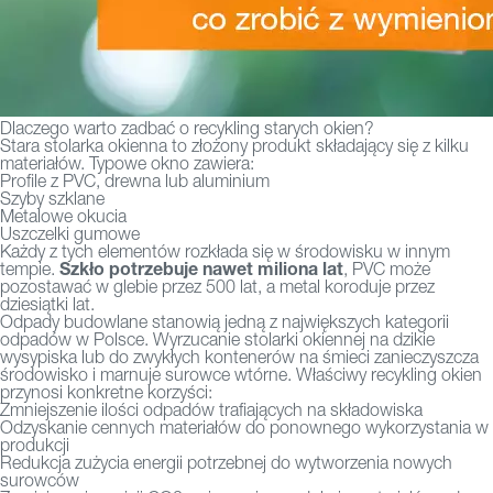
Dlaczego warto zadbać o recykling starych okien?
Stara stolarka okienna to złożony produkt składający się z kilku
materiałów. Typowe okno zawiera:
Profile z PVC, drewna lub aluminium
Szyby szklane
Metalowe okucia
Uszczelki gumowe
Każdy z tych elementów rozkłada się w środowisku w innym
Szkło potrzebuje nawet miliona lat
tempie.
, PVC może
pozostawać w glebie przez 500 lat, a metal koroduje przez
dziesiątki lat.
Odpady budowlane stanowią jedną z największych kategorii
odpadów w Polsce. Wyrzucanie stolarki okiennej na dzikie
wysypiska lub do zwykłych kontenerów na śmieci zanieczyszcza
środowisko i marnuje surowce wtórne. Właściwy recykling okien
przynosi konkretne korzyści:
Zmniejszenie ilości odpadów trafiających na składowiska
Odzyskanie cennych materiałów do ponownego wykorzystania w
produkcji
Redukcja zużycia energii potrzebnej do wytworzenia nowych
surowców