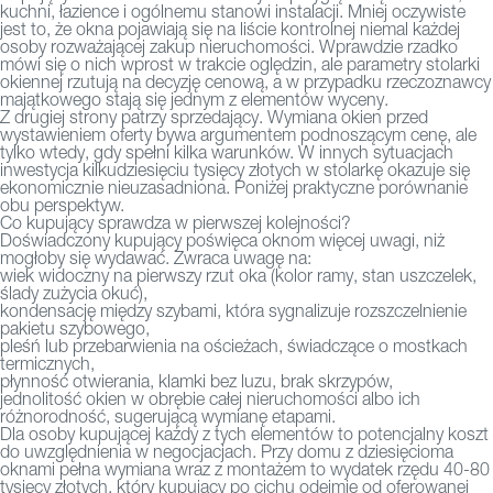
kuchni, łazience i ogólnemu stanowi instalacji. Mniej oczywiste
jest to, że okna pojawiają się na liście kontrolnej niemal każdej
osoby rozważającej zakup nieruchomości. Wprawdzie rzadko
mówi się o nich wprost w trakcie oględzin, ale parametry stolarki
okiennej rzutują na decyzję cenową, a w przypadku rzeczoznawcy
majątkowego stają się jednym z elementów wyceny.
Z drugiej strony patrzy sprzedający. Wymiana okien przed
wystawieniem oferty bywa argumentem podnoszącym cenę, ale
tylko wtedy, gdy spełni kilka warunków. W innych sytuacjach
inwestycja kilkudziesięciu tysięcy złotych w stolarkę okazuje się
ekonomicznie nieuzasadniona. Poniżej praktyczne porównanie
obu perspektyw.
Co kupujący sprawdza w pierwszej kolejności?
Doświadczony kupujący poświęca oknom więcej uwagi, niż
mogłoby się wydawać. Zwraca uwagę na:
wiek widoczny na pierwszy rzut oka (kolor ramy, stan uszczelek,
ślady zużycia okuć),
kondensację między szybami, która sygnalizuje rozszczelnienie
pakietu szybowego,
pleśń lub przebarwienia na ościeżach, świadczące o mostkach
termicznych,
płynność otwierania, klamki bez luzu, brak skrzypów,
jednolitość okien w obrębie całej nieruchomości albo ich
różnorodność, sugerującą wymianę etapami.
Dla osoby kupującej każdy z tych elementów to potencjalny koszt
do uwzględnienia w negocjacjach. Przy domu z dziesięcioma
oknami pełna wymiana wraz z montażem to wydatek rzędu 40-80
tysięcy złotych, który kupujący po cichu odejmie od oferowanej