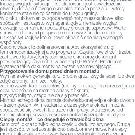
Inaczej wygląda sytuacja, jeśli planowane jest powiększenie
otworu, dodanie nowego okna albo zmiana podziału – wtedy
konieczne staje się zgłoszenie do urzędu gminy.
W bloku lub kamienicy zgoda wspólnoty mieszkaniowej albo
spółdzielni jest często wymagana, gdy zmienia się wygląd
elewacji: kolor ram, ich podział czy proporcje szprosów. Warto
sprawdzić to przed podpisaniem umowy z producentem, by
uniknąć sytuacji, w której nowe okna nie spełniają wymagań
wspólnoty.
Osobny wątek to dofinansowanie. Aby skorzystać z ulgi
termomodernizacyjnej albo programu „Czyste Powietrze”, trzeba
zachować faktury, karty techniczne okien oraz dokument
potwierdzający parametr Uw poniżej 0,9 W/m²K. Producent
wystawia takie dokumenty na życzenie zamawiającego.
Przygotowanie domu przed dniem montażu
Wymiana okien generuje kurz, drobny gruz i zwykle jeden lub dwa
zdjąć zasłony, karnisze i rolety,
zabrać wszystko z parapetów (rośliny, drobiazgi, ramki ze zdjęciami
odsunąć meble na metr od ściany z oknem,
przykryć folią to, czego nie da się przenieść.
Montaż jednego okna zajmuje doświadczonej ekipie około dwóch
– trzech godzin. W mieszkaniu z dziesięcioma oknami można
spodziewać się dwóch lub trzech dni pracy, w zależności od
stopnia skomplikowania ościeży i potrzeby uzupełnienia tynku.
Ciepły montaż – co decyduje o trwałości okna
Sam profil okna to tylko jedna część układu izolacyjnego. Drugą
jest sposób, w jaki zostanie ono osadzone w murze. Na ciepły
montaż składają się trzy warstwy uszczelnienia: paroszczelna