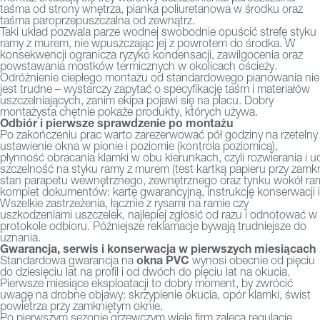
taśma od strony wnętrza, pianka poliuretanowa w środku oraz
taśma paroprzepuszczalna od zewnątrz.
Taki układ pozwala parze wodnej swobodnie opuścić strefę styku
ramy z murem, nie wpuszczając jej z powrotem do środka. W
konsekwencji ogranicza ryzyko kondensacji, zawilgocenia oraz
powstawania mostków termicznych w okolicach ościeży.
Odróżnienie ciepłego montażu od standardowego pianowania nie
jest trudne – wystarczy zapytać o specyfikację taśm i materiałów
uszczelniających, zanim ekipa pojawi się na placu. Dobry
montażysta chętnie pokaże produkty, których używa.
Odbiór i pierwsze sprawdzenie po montażu
Po zakończeniu prac warto zarezerwować pół godziny na rzetelny
ustawienie okna w pionie i poziomie (kontrola poziomicą),
płynność obracania klamki w obu kierunkach, czyli rozwierania i uc
szczelność na styku ramy z murem (test kartką papieru przy zamkn
stan parapetu wewnętrznego, zewnętrznego oraz tynku wokół ra
komplet dokumentów: kartę gwarancyjną, instrukcję konserwacji i
Wszelkie zastrzeżenia, łącznie z rysami na ramie czy
uszkodzeniami uszczelek, najlepiej zgłosić od razu i odnotować w
protokole odbioru. Późniejsze reklamacje bywają trudniejsze do
uznania.
Gwarancja, serwis i konserwacja w pierwszych miesiącach
okna PVC
Standardowa gwarancja na
wynosi obecnie od pięciu
do dziesięciu lat na profil i od dwóch do pięciu lat na okucia.
Pierwsze miesiące eksploatacji to dobry moment, by zwrócić
uwagę na drobne objawy: skrzypienie okucia, opór klamki, świst
powietrza przy zamkniętym oknie.
Po pierwszym sezonie grzewczym wiele firm zaleca regulację