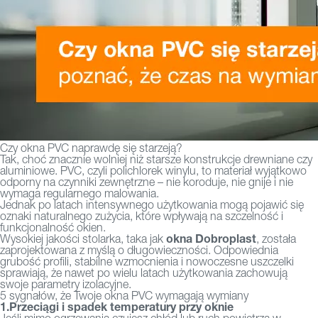
Czy okna PVC naprawdę się starzeją?
Tak, choć znacznie wolniej niż starsze konstrukcje drewniane czy
aluminiowe. PVC, czyli polichlorek winylu, to materiał wyjątkowo
odporny na czynniki zewnętrzne – nie koroduje, nie gnije i nie
wymaga regularnego malowania.
Jednak po latach intensywnego użytkowania mogą pojawić się
oznaki naturalnego zużycia, które wpływają na szczelność i
funkcjonalność okien.
okna Dobroplast
Wysokiej jakości stolarka, taka jak
, została
zaprojektowana z myślą o długowieczności. Odpowiednia
grubość profili, stabilne wzmocnienia i nowoczesne uszczelki
sprawiają, że nawet po wielu latach użytkowania zachowują
swoje parametry izolacyjne.
5 sygnałów, że Twoje okna PVC wymagają wymiany
1.Przeciągi i spadek temperatury przy oknie