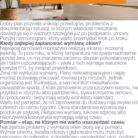
Dobry plan pozwala uniknąć przestojów, problemów z
dokumentacją i sytuacji, w których właściciel mieszkania
dowiaduje się o ważnym szczególe już po podpisaniu umowy.
Poniżej harmonogram, który warto przemyśleć krok po kroku.
Kiedy najlepiej zaplanować wymianę okien?
Najwięcej zamówień montażyści realizują wiosną i wczesną
jesienią. To pora roku, w której temperatura nie spada nadmiernie
poniżej zera, co ma znaczenie zarówno dla pian poliuretanowych,
jak i taśm uszczelniających – wiele z nich wymaga warunków
powyżej 5°C, by związać prawidłowo.
Zima nie wyklucza wymiany. Piany niskoekspansyjne i ciepły
montaż pozwalają pracować również przy mrozach, jednak
organizacja jest trudniejsza, a sam komfort mieszkańców
zauważalnie spada. Z kolei zamówienie poza szczytem sezonu, na
przykład w styczniu albo październiku, bywa korzystne cenowo,
bo producenci i ekipy mają wtedy wolniejszy kalendarz.
Warto też pamiętać, że od zamówienia do dostawy mija zwykle od
czterech do ośmiu tygodni. Okna standardowe wycenia się i
produkuje szybciej, nietypowe wymiary, łukowe szprosy albo
nieoczywista kolorystyka wymagają więcej czasu.
Pomiar – etap, na którym nie warto oszczędzać czasu
Najczęstsze problemy z wymianą okien biorą się z pomiaru.
Wymiar otworu, światła ościeży i głębokości muru musi być
precyzyjny do milimetra, a dodatkowo uwzględniać pion, poziom