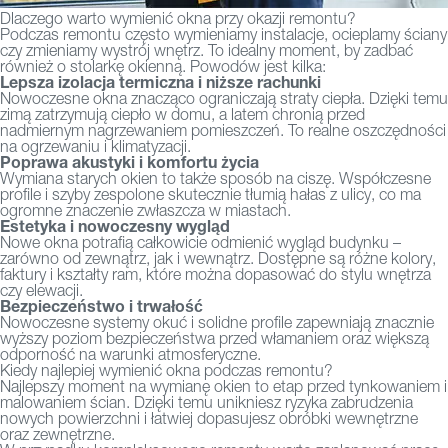
Dlaczego warto wymienić okna przy okazji remontu?
Podczas remontu często wymieniamy instalacje, ocieplamy ściany
czy zmieniamy wystrój wnętrz. To idealny moment, by zadbać
również o stolarkę okienną. Powodów jest kilka:
Lepsza izolacja termiczna i niższe rachunki
Nowoczesne okna znacząco ograniczają straty ciepła. Dzięki temu
zimą zatrzymują ciepło w domu, a latem chronią przed
nadmiernym nagrzewaniem pomieszczeń. To realne oszczędności
na ogrzewaniu i klimatyzacji.
Poprawa akustyki i komfortu życia
Wymiana starych okien to także sposób na ciszę. Współczesne
profile i szyby zespolone skutecznie tłumią hałas z ulicy, co ma
ogromne znaczenie zwłaszcza w miastach.
Estetyka i nowoczesny wygląd
Nowe okna potrafią całkowicie odmienić wygląd budynku –
zarówno od zewnątrz, jak i wewnątrz. Dostępne są różne kolory,
faktury i kształty ram, które można dopasować do stylu wnętrza
czy elewacji.
Bezpieczeństwo i trwałość
Nowoczesne systemy okuć i solidne profile zapewniają znacznie
wyższy poziom bezpieczeństwa przed włamaniem oraz większą
odporność na warunki atmosferyczne.
Kiedy najlepiej wymienić okna podczas remontu?
Najlepszy moment na wymianę okien to etap przed tynkowaniem i
malowaniem ścian. Dzięki temu unikniesz ryzyka zabrudzenia
nowych powierzchni i łatwiej dopasujesz obróbki wewnętrzne
oraz zewnętrzne.