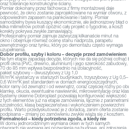
oraz tolerancje konstrukcyjne ściany.
Pomiar dokonany przez fachowca z firmy montażowej daje
pewność, że okno zostanie zaprojektowane na wymiar otworu, z
odpowiednim zapasem na piankowanie i taśmy. Pomiar
samodzielny bywa kuszący ekonomicznie, ale jednorazowy błąd o
kilka milimetrów potrafi opóźnić cały projekt o tygodnie, a koszt
korekty pokrywa zwykle zamawiający.
Profesjonalny pomiar zajmuje zazwyczaj kilkanaście minut na
okno i obejmuje również ocenę stanu nadproża, parapetu
zewnętrznego oraz tynku, który po demontażu często wymaga
uzupełnienia.
Dobór profilu, szyby i koloru – decyzje przed zamówieniem
Na tym etapie zapadają decyzje, których nie da się później cofną
profil okna (PVC, drewno, aluminium) i jego szerokość zabudowy,
70 do 85 mm wpływa bezpośrednio na izolacyjność,
pakiet szybowy – dwuszybowy z Ug 1,0
W/m²K wystarczy w starszych budynkach, trzyszybowy z Ug 0,5–
0,6 W/m²K jest standardem w domach energooszczędnych,
kolor ramy od zewnątrz i od wewnątrz, coraz częściej różny po ob
klamkę, okucia, ewentualne nawiewniki, mikrowentylację oraz kl
Systemy okienne Dobroplast pozwalają konfigurować większość
z tych elementów już na etapie zamówienia, łącznie z parametrami
szczelności, klasą bezpieczeństwa i wykończeniem powierzchni
profilu. Warto przedyskutować je z doradcą, zanim oferta zostanie
podpisana – zmiany po zamówieniu zwykle wiążą się z kosztem.
Formalności – kiedy potrzebna zgoda, a kiedy nie
W domu jednorodzinnym wymiana okien w tych samych
otworach nie wymaga ani pozwolenia na budowę, ani zgłoszenia.