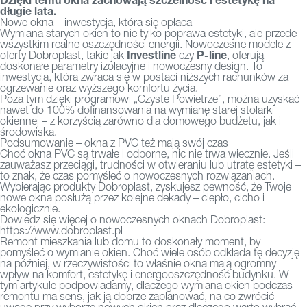
długie lata.
Nowe okna – inwestycja, która się opłaca
Wymiana starych okien to nie tylko poprawa estetyki, ale przede
wszystkim realne oszczędności energii. Nowoczesne modele z
Investline
P-line
oferty Dobroplast, takie jak
czy
, oferują
doskonałe parametry izolacyjne i nowoczesny design. To
inwestycja, która zwraca się w postaci niższych rachunków za
ogrzewanie oraz wyższego komfortu życia.
Poza tym dzięki programowi „Czyste Powietrze”, można uzyskać
nawet do 100% dofinansowania na wymianę starej stolarki
okiennej – z korzyścią zarówno dla domowego budżetu, jak i
środowiska.
Podsumowanie – okna z PVC też mają swój czas
Choć okna PVC są trwałe i odporne, nic nie trwa wiecznie. Jeśli
zauważasz przeciągi, trudności w otwieraniu lub utratę estetyki –
to znak, że czas pomyśleć o nowoczesnych rozwiązaniach.
Wybierając produkty Dobroplast, zyskujesz pewność, że Twoje
nowe okna posłużą przez kolejne dekady – ciepło, cicho i
ekologicznie.
Dowiedz się więcej o nowoczesnych oknach Dobroplast:
https://www.dobroplast.pl
Remont mieszkania lub domu to doskonały moment, by
pomyśleć o wymianie okien. Choć wiele osób odkłada tę decyzję
na później, w rzeczywistości to właśnie okna mają ogromny
wpływ na komfort, estetykę i energooszczędność budynku. W
tym artykule podpowiadamy, dlaczego wymiana okien podczas
remontu ma sens, jak ją dobrze zaplanować, na co zwrócić