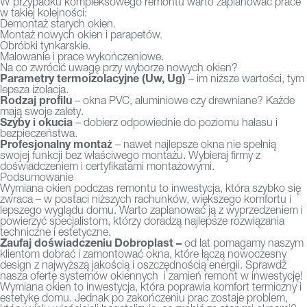
W przypadku kompleksowego remontu warto zaplanować prace
w takiej kolejności:
Demontaż starych okien.
Montaż nowych okien i parapetów.
Obróbki tynkarskie.
Malowanie i prace wykończeniowe.
Na co zwrócić uwagę przy wyborze nowych okien?
Parametry termoizolacyjne (Uw, Ug)
– im niższe wartości, tym
lepsza izolacja.
Rodzaj profilu
– okna PVC, aluminiowe czy drewniane? Każde
mają swoje zalety.
Szyby i okucia
– dobierz odpowiednie do poziomu hałasu i
bezpieczeństwa.
Profesjonalny montaż
– nawet najlepsze okna nie spełnią
swojej funkcji bez właściwego montażu. Wybieraj firmy z
doświadczeniem i certyfikatami montażowymi.
Podsumowanie
Wymiana okien podczas remontu to inwestycja, która szybko się
zwraca – w postaci niższych rachunków, większego komfortu i
lepszego wyglądu domu. Warto zaplanować ją z wyprzedzeniem i
powierzyć specjalistom, którzy doradzą najlepsze rozwiązania
techniczne i estetyczne.
Zaufaj doświadczeniu Dobroplast –
od lat pomagamy naszym
klientom dobrać i zamontować okna, które łączą nowoczesny
design z najwyższą jakością i oszczędnością energii. Sprawdź
nasza ofertę
systemów okiennych
i zamień remont w inwestycję!
Wymiana okien to inwestycja, która poprawia komfort termiczny i
estetykę domu. Jednak po zakończeniu prac zostaje problem,