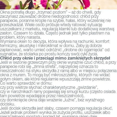
Okna potrafią długo „trzymać poziom” – aż do chwili, gdy
zaczynasz zauważać drobne niedogodności: chłód przy
parapecie, poranne krople na szybie, hałas, który wcześniej nie
przeszkadzał. Wiele osób próbuje wtedy ratować sytuację
uszczelkami z marketu, regulacją klamki lub dodatkową warstwą
zasłon. Czasem to działa. Często jednak jest tylko plastrem na
problem, który narasta.
Wymiana okien to decyzja, która wpływa na rachunki, komfort
termiczny, akustykę i mikroklimat w domu. Żeby ją dobrze
zaplanować, warto umieć odróżnić „drobne do ogarnięcia” od
sygnałów, że stolarka po prostu kończy swój cykl życia.
Chłód przy oknie i przeciągi mimo zamkniętych skrzydeł
Jeśli w sezonie grzewczym przy oknie wyraźnie czuć chłód, a przy
parapecie robi się „zimna strefa”, najczęściej oznacza to
nieszczelność na styku skrzydła z ramą albo w miejscu połączenia
okna z murem. To mogą być mikroszczeliny, których nie widać
gołym okiem, ale które regularnie wpuszczają zimne powietrze.
Co warto sprawdzić w domu:
czy przy wietrze słychać charakterystyczne „gwizdanie”,
czy w narożnikach ramy pojawiają się smugi kurzu (często osiada
tam powietrze wpadające przez nieszczelności),
czy domknięcie okna daje wrażenie „luźne”, bez wyraźnego
docisku.
Jeśli docisk skrzydła jest słaby, czasem pomaga regulacja okuć.
Jeżeli jednak problem wynika ze zużycia profilu, uszczelek albo
nieszczelnego montażu sprzed lat, wymiana okien daje