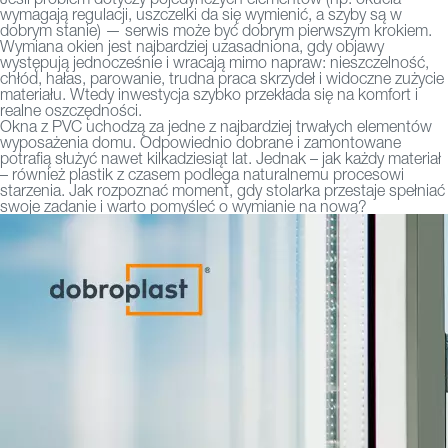
wymagają regulacji, uszczelki da się wymienić, a szyby są w
dobrym stanie) — serwis może być dobrym pierwszym krokiem.
Wymiana okien jest najbardziej uzasadniona, gdy objawy
występują jednocześnie i wracają mimo napraw: nieszczelność,
chłód, hałas, parowanie, trudna praca skrzydeł i widoczne zużycie
materiału. Wtedy inwestycja szybko przekłada się na komfort i
realne oszczędności.
Okna z PVC uchodzą za jedne z najbardziej trwałych elementów
wyposażenia domu. Odpowiednio dobrane i zamontowane
potrafią służyć nawet kilkadziesiąt lat. Jednak – jak każdy materiał
– również plastik z czasem podlega naturalnemu procesowi
starzenia. Jak rozpoznać moment, gdy stolarka przestaje spełniać
swoje zadanie i warto pomyśleć o wymianie na nową?