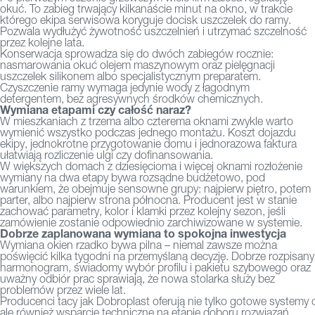
okuć. To zabieg trwający kilkanaście minut na okno, w trakcie
którego ekipa serwisowa koryguje docisk uszczelek do ramy.
Pozwala wydłużyć żywotność uszczelnień i utrzymać szczelność
przez kolejne lata.
Konserwacja sprowadza się do dwóch zabiegów rocznie:
nasmarowania okuć olejem maszynowym oraz pielęgnacji
uszczelek silikonem albo specjalistycznym preparatem.
Czyszczenie ramy wymaga jedynie wody z łagodnym
detergentem, bez agresywnych środków chemicznych.
Wymiana etapami czy całość naraz?
W mieszkaniach z trzema albo czterema oknami zwykle warto
wymienić wszystko podczas jednego montażu. Koszt dojazdu
ekipy, jednokrotne przygotowanie domu i jednorazowa faktura
ułatwiają rozliczenie ulgi czy dofinansowania.
W większych domach z dziesięcioma i więcej oknami rozłożenie
wymiany na dwa etapy bywa rozsądne budżetowo, pod
warunkiem, że obejmuje sensowne grupy: najpierw piętro, potem
parter, albo najpierw strona północna. Producent jest w stanie
zachować parametry, kolor i klamki przez kolejny sezon, jeśli
zamówienie zostanie odpowiednio zarchiwizowane w systemie.
Dobrze zaplanowana wymiana to spokojna inwestycja
Wymiana okien rzadko bywa pilna – niemal zawsze można
poświęcić kilka tygodni na przemyślaną decyzję. Dobrze rozpisany
harmonogram, świadomy wybór profilu i pakietu szybowego oraz
uważny odbiór prac sprawiają, że nowa stolarka służy bez
problemów przez wiele lat.
Producenci tacy jak Dobroplast oferują nie tylko gotowe
systemy 
ale również wsparcie techniczne na etapie doboru rozwiązań,