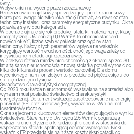
ceny.
Wpływ okien na wycenę przez rzeczoznawcę
Rzeczoznawca majątkowy sporządzający operat szacunkowy
bierze pod uwagę nie tylko lokalizację i metraż, ale również stan
techniczny instalacji oraz parametry energetyczne budynku. Okna
pojawiają się w obu kategoriach.
W operacie ujmuje się rok produkcji stolarki, materiał ramy, klasę
energetyczną (Uw poniżej 0,9 W/m²K to obecnie standard
nowych okien), liczbę szyb w pakiecie oraz ogólny stan
techniczny. Każdy z tych parametrów wpływa na wskaźnik
korygujący wartość nieruchomości, choć jego waga zależy od
indywidualnej metodologii rzeczoznawcy.
W praktyce różnica między nieruchomością z oknami sprzed 30
lat a tą samą nieruchomością z nową stolarką potrafi wynosić od
kilku do kilkunastu procent wartości całkowitej. Dla domu
wycenionego na milion złotych to przedział od pięćdziesięciu do
stu pięćdziesięciu tysięcy.
Świadectwo charakterystyki energetycznej
Od 2023 roku każda nieruchomość wystawiana na sprzedaż albo
wynajem musi posiadać świadectwo charakterystyki
energetycznej. Dokument wskazuje zapotrzebowanie na energię
pierwotną (EP) oraz końcową (EK), wyrażone w kWh na metr
kwadratowy rocznie.
Okna są jednym z kluczowych elementów decydujących o wyniku
świadectwa. Stare ramy o Uw rzędu 2,5 W/m²K pogarszają
wskaźniki energetyczne o kilkadziesiąt procent w stosunku do
współczesnej stolarki spełniającej obecne wymagania. Niski
wskaźnik EP przekłada się na niższe koszty eksploatacji, co