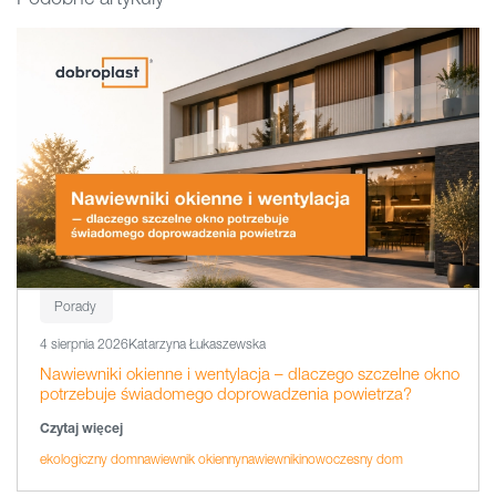
Porady
4 sierpnia 2026
Katarzyna Łukaszewska
Nawiewniki okienne i wentylacja – dlaczego szczelne okno
potrzebuje świadomego doprowadzenia powietrza?
Czytaj więcej
ekologiczny dom
nawiewnik okienny
nawiewniki
nowoczesny dom