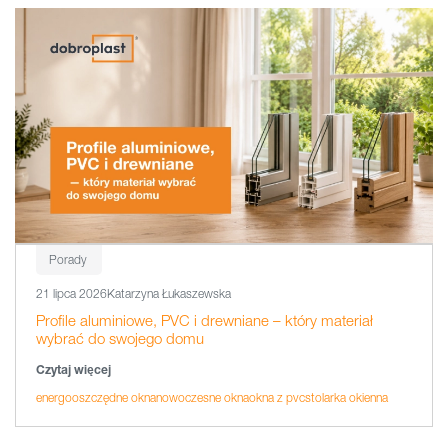
Porady
21 lipca 2026
Katarzyna Łukaszewska
Profile aluminiowe, PVC i drewniane – który materiał
wybrać do swojego domu
Czytaj więcej
energooszczędne okna
nowoczesne okna
okna z pvc
stolarka okienna