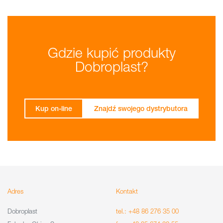
Gdzie kupić produkty
Dobroplast?
Kup on-line
Znajdź swojego dystrybutora
Adres
Kontakt
Dobroplast
tel.: +48 86 276 35 00