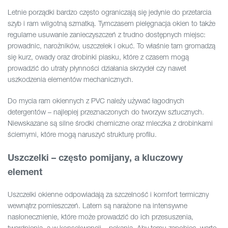
Letnie porządki bardzo często ograniczają się jedynie do przetarcia
szyb i ram wilgotną szmatką. Tymczasem pielęgnacja okien to także
regularne usuwanie zanieczyszczeń z trudno dostępnych miejsc:
prowadnic, narożników, uszczelek i okuć. To właśnie tam gromadzą
się kurz, owady oraz drobinki piasku, które z czasem mogą
prowadzić do utraty płynności działania skrzydeł czy nawet
uszkodzenia elementów mechanicznych.
Do mycia ram okiennych z PVC należy używać łagodnych
detergentów – najlepiej przeznaczonych do tworzyw sztucznych.
Niewskazane są silne środki chemiczne oraz mleczka z drobinkami
ściernymi, które mogą naruszyć strukturę profilu.
Uszczelki – często pomijany, a kluczowy
element
Uszczelki okienne odpowiadają za szczelność i komfort termiczny
wewnątrz pomieszczeń. Latem są narażone na intensywne
nasłonecznienie, które może prowadzić do ich przesuszenia,
twardnienia, a w konsekwencji – pękania. Aby temu zapobiec, warto