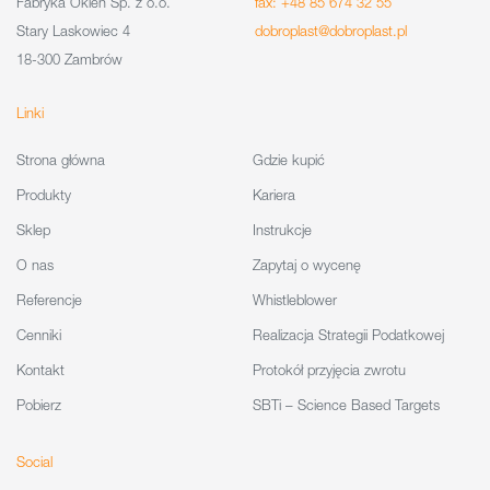
Fabryka Okien Sp. z o.o.
fax: +48 85 674 32 55
Stary Laskowiec 4
dobroplast@dobroplast.pl
18-300 Zambrów
Linki
Strona główna
Gdzie kupić
Produkty
Kariera
Sklep
Instrukcje
O nas
Zapytaj o wycenę
Referencje
Whistleblower
Cenniki
Realizacja Strategii Podatkowej
Kontakt
Protokół przyjęcia zwrotu
Pobierz
SBTi – Science Based Targets
Social