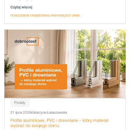
Czytaj więcej
nowoczesne okna
stolarka okienna
wybór okien
Porady
21 lipca 2026
Katarzyna Łukaszewska
Profile aluminiowe, PVC i drewniane – który materiał
wybrać do swojego domu