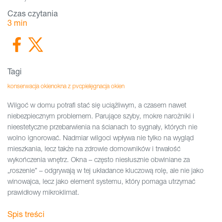
Czas czytania
3
min
Tagi
konserwacja okien
okna z pvc
pielęgnacja okien
Wilgoć w domu potrafi stać się uciążliwym, a czasem nawet
niebezpiecznym problemem. Parujące szyby, mokre narożniki i
nieestetyczne przebarwienia na ścianach to sygnały, których nie
wolno ignorować. Nadmiar wilgoci wpływa nie tylko na wygląd
mieszkania, lecz także na zdrowie domowników i trwałość
wykończenia wnętrz. Okna – często niesłusznie obwiniane za
„roszenie” – odgrywają w tej układance kluczową rolę, ale nie jako
winowajca, lecz jako element systemu, który pomaga utrzymać
prawidłowy mikroklimat.
Spis treści