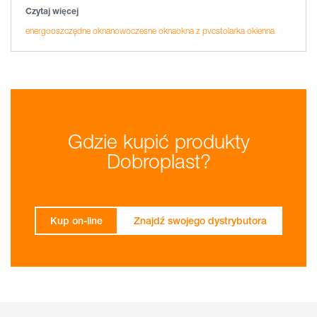
Czytaj więcej
energooszczędne okna
nowoczesne okna
okna z pvc
stolarka okienna
Gdzie kupić produkty
Dobroplast?
Kup on-line
Znajdź swojego dystrybutora