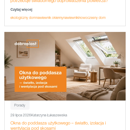
potrzebuje świadomego doprowadzenia powietrza?
Czytaj więcej
ekologiczny dom
nawiewnik okienny
nawiewniki
nowoczesny dom
Porady
28 lipca 2026
Katarzyna Łukaszewska
Okna do poddasza użytkowego – światło, izolacja i
wentylacja pod skosami