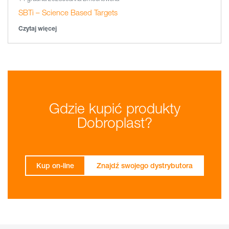
SBTi – Science Based Targets
Czytaj więcej
Gdzie kupić produkty
Dobroplast?
Kup on-line
Znajdź swojego dystrybutora