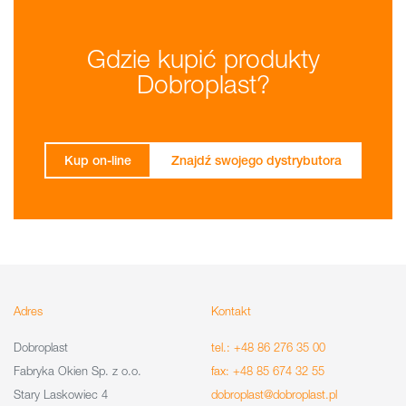
Gdzie kupić produkty
Dobroplast?
Kup on-line
Znajdź swojego dystrybutora
Adres
Kontakt
Dobroplast
tel.: +48 86 276 35 00
Fabryka Okien Sp. z o.o.
fax: +48 85 674 32 55
Stary Laskowiec 4
dobroplast@dobroplast.pl