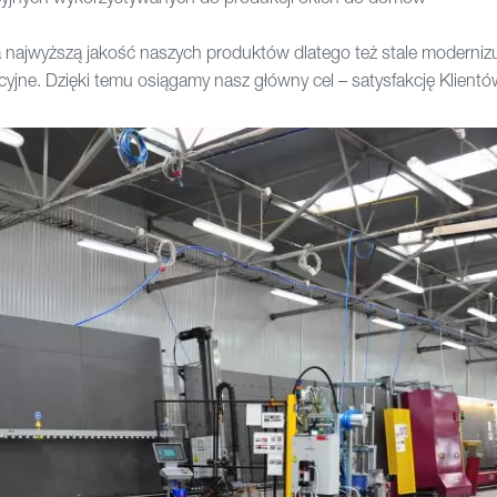
 najwyższą jakość naszych produktów dlatego też stale modernizu
jne. Dzięki temu osiągamy nasz główny cel – satysfakcję Klientó