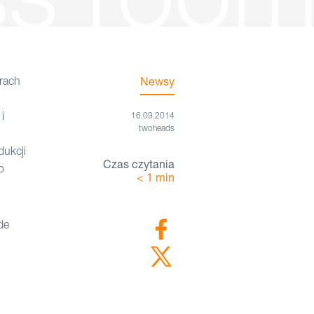
rach
Newsy
i
16.09.2014
twoheads
dukcji
Czas czytania
o
< 1
min
de