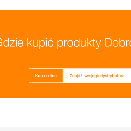
dzie kupić produkty Dobr
Kup on-line
Znajdź swojego dystrybutora