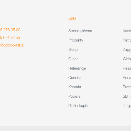
Linki
86 276 35 00
Strona główna
Karie
85 674 32 55
Produkty
Instr
t@dobroplast.pl
Sklep
Zapy
O nas
Whis
Referencje
Reali
Cenniki
Poda
Kontakt
Proto
Pobierz
SBTi
Gdzie kupić
Targ