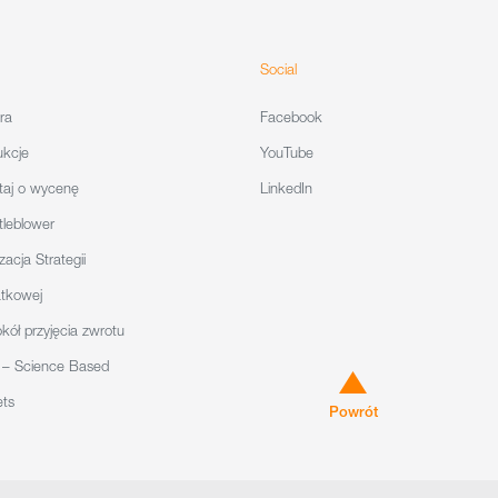
Social
ra
Facebook
ukcje
YouTube
taj o wycenę
LinkedIn
tleblower
zacja Strategii
tkowej
kół przyjęcia zwrotu
 – Science Based
ets
Powrót