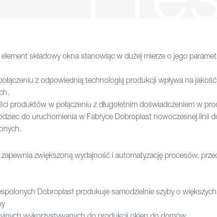
 element składowy okna stanowiąc w dużej mierze o jego paramet
łączeniu z odpowiednią technologią produkcji wpływa na jakość 
ch.
ści produktów w połączeniu z długoletnim doświadczeniem w pro
bodziec do uruchomienia w Fabryce Dobroplast nowoczesnej linii d
lonych.
 i zapewnia zwiększoną wydajność i automatyzację procesów, prze
 zespolonych Dobroplast produkuje samodzielnie szyby o większych
by
cyjnych wykorzystywanych do produkcji okien do domów