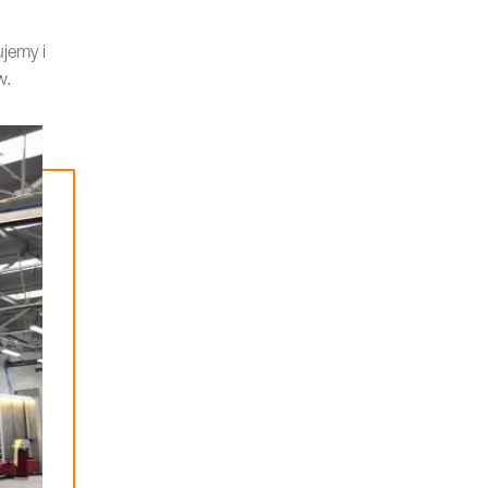
jemy i
w.