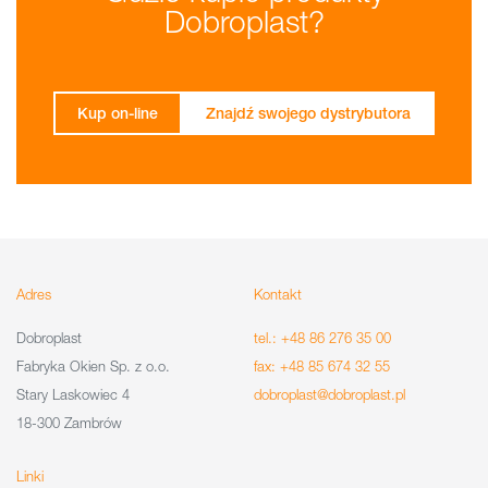
Dobroplast?
Kup on-line
Znajdź swojego dystrybutora
Adres
Kontakt
Dobroplast
tel.: +48 86 276 35 00
Fabryka Okien Sp. z o.o.
fax: +48 85 674 32 55
Stary Laskowiec 4
dobroplast@dobroplast.pl
18-300 Zambrów
Linki