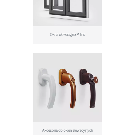
Okna elewacyjne P-line
Akcesoria do okien elewacyjnych