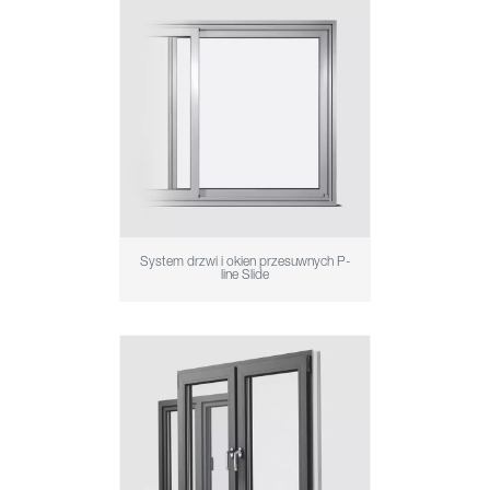
System drzwi i okien przesuwnych P-
line Slide