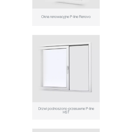
Okna renowacyjne P-line Renovo
Drzwi podnoszono-przesuwne P-line
HST