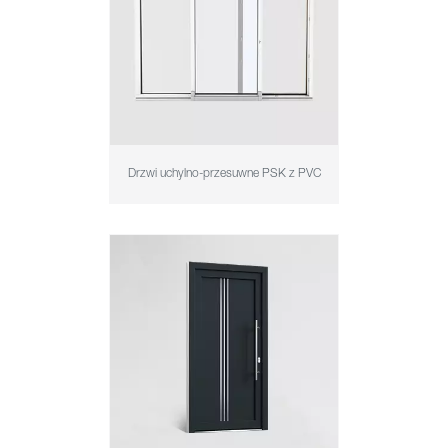
Drzwi uchylno-przesuwne PSK z PVC