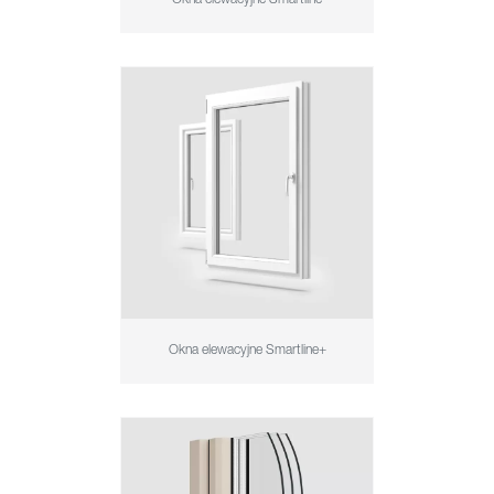
Okna elewacyjne Smartline+