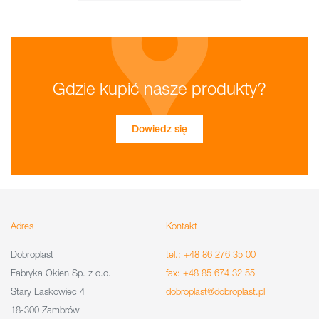
Gdzie kupić nasze produkty?
Dowiedz się
Adres
Kontakt
Dobroplast
tel.: +48 86 276 35 00
Fabryka Okien Sp. z o.o.
fax: +48 85 674 32 55
Stary Laskowiec 4
dobroplast@dobroplast.pl
18-300 Zambrów