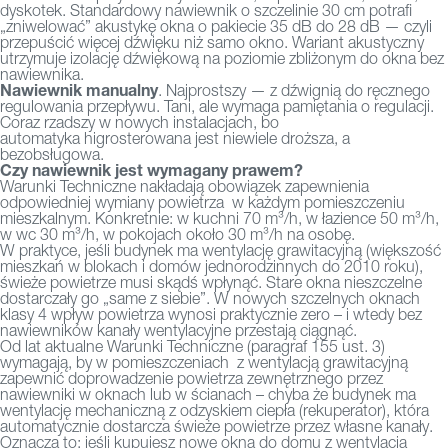
dyskotek. Standardowy nawiewnik o szczelinie 30 cm potrafi
„zniwelować” akustykę okna o pakiecie 35 dB do 28 dB — czyli
przepuścić więcej dźwięku niż samo okno. Wariant akustyczny
utrzymuje izolację dźwiękową na poziomie zbliżonym do okna bez
nawiewnika.
Nawiewnik manualny
. Najprostszy — z dźwignią do ręcznego
regulowania przepływu. Tani, ale wymaga pamiętania o regulacji.
Coraz rzadszy w nowych instalacjach, bo
automatyka higrosterowana jest niewiele droższa, a
bezobsługowa.
Czy nawiewnik jest wymagany prawem?
Warunki Techniczne nakładają obowiązek zapewnienia
odpowiedniej wymiany powietrza
w każdym pomieszczeniu
mieszkalnym. Konkretnie: w kuchni 70 m³/h, w łazience 50 m³/h,
w wc 30 m³/h, w pokojach około 30 m³/h na osobę.
W praktyce, jeśli budynek ma wentylację grawitacyjną (większość
mieszkań w blokach i domów jednorodzinnych do 2010 roku),
świeże powietrze musi skądś wpłynąć. Stare okna nieszczelne
dostarczały go „same z siebie”. W nowych szczelnych oknach
klasy 4 wpływ powietrza wynosi praktycznie zero – i wtedy bez
nawiewników kanały wentylacyjne przestają ciągnąć.
Od lat aktualne Warunki Techniczne (paragraf 155 ust. 3)
wymagają, by w pomieszczeniach
z wentylacją grawitacyjną
zapewnić doprowadzenie powietrza zewnętrznego przez
nawiewniki w oknach lub w ścianach – chyba że budynek ma
wentylację mechaniczną z odzyskiem ciepła (rekuperator), która
automatycznie dostarcza świeże powietrze przez własne kanały.
Oznacza to: jeśli kupujesz nowe okna do domu z wentylacją