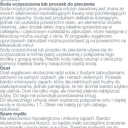
Soda oczyszczona lub proszek do pieczenia
Soda oczyszczona, posiadająca odczyn zasadowy jest znana ze
swoich właściwości neutralizujących kwasy oraz pochłaniających
przykre zapachy. Soda jest produktem delikatnie ścierającym,
jednak nie uszkadza powierzchni okien, ani elementów stolarki
okiennej. Jako środek lekko żrący idealnie sprawdza się w
odklejaniu i częściowym rozkładaniu zabrudzeń, które następnie z
łatwością można usunąć z
okna
. W przypadku wyjątkowo
uporczywych zabrudzeń można pozostawić ją na powierzchni na
kilkanaście minut.
Sody oczyszczonej lub proszku do pieczenia używa się do
oczyszczania w formie pasty uzyskiwanej z połączenia tego
środka z gorącą wodą. Resztki sody należy usunąć z okna przy
pomocy miękkiej tkaniny nasączonej czystą wodą.
Ocet
Ocet wyjątkowo skutecznie radzi sobie z tłustymi zabrudzeniami,
zarówno na samych szybach, jak i ramach okiennych. Posiada
bardzo intensywny zapach, który dla niektórych jest trudny do
zaakceptowania, jednak pamiętajcie, że ten aromat bardzo szybko
się ulatnia. Ocet nie tylko myje, ale również pięknie nabłyszcza
szyby. Do tego nie powoduje powstawania smug.
Do skutecznego umycia okien wystarczy połączenie octu i ciepłej
wody w stosunku 1:1. Okien nie należy po tym zabiegu
spłukiwać.
Szare mydło
Ma właściwości hipoalergiczne i znikomy zapach. Bardzo
skutecznie usuwa tłuszcz, co będzie miało szczególne znaczenie
w przypadku mycia okien w kuchni. Świetnie sprawdzi się do