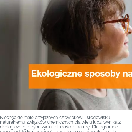
Niechęć do mało przyjaznych człowiekowi i środowisku
naturalnemu związków chemicznych dla wielu ludzi wynika z
ekologicznego trybu życia i dbałości o naturę. Dla ogromnej
części jest to konieczność ze względu na różne alergie lub