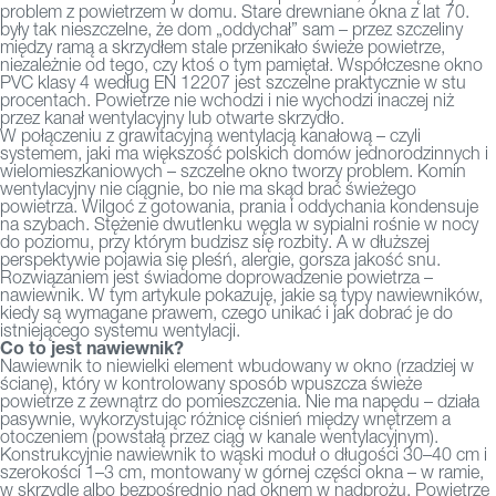
problem z powietrzem w domu. Stare drewniane okna z lat 70.
były tak nieszczelne, że dom „oddychał” sam – przez szczeliny
między ramą a skrzydłem stale przenikało świeże powietrze,
niezależnie od tego, czy ktoś o tym pamiętał. Współczesne okno
PVC klasy 4 według EN 12207 jest szczelne praktycznie w stu
procentach. Powietrze nie wchodzi i nie wychodzi inaczej niż
przez kanał wentylacyjny lub otwarte skrzydło.
W połączeniu z grawitacyjną wentylacją kanałową – czyli
systemem, jaki ma większość polskich domów jednorodzinnych i
wielomieszkaniowych – szczelne okno tworzy problem. Komin
wentylacyjny nie ciągnie, bo nie ma skąd brać świeżego
powietrza. Wilgoć z gotowania, prania
i oddychania kondensuje
na szybach. Stężenie dwutlenku węgla w sypialni rośnie w nocy
do poziomu, przy którym budzisz się rozbity. A w dłuższej
perspektywie pojawia się pleśń, alergie, gorsza jakość snu.
Rozwiązaniem jest świadome doprowadzenie powietrza –
nawiewnik. W tym artykule pokazuję, jakie są typy nawiewników,
kiedy są wymagane prawem, czego unikać i jak dobrać je do
istniejącego systemu wentylacji.
Co to jest nawiewnik?
Nawiewnik
to niewielki element wbudowany w okno (rzadziej w
ścianę), który w kontrolowany sposób wpuszcza świeże
powietrze z zewnątrz do pomieszczenia. Nie ma napędu – działa
pasywnie, wykorzystując różnicę ciśnień między wnętrzem a
otoczeniem (powstałą przez ciąg w
kanale wentylacyjnym).
Konstrukcyjnie nawiewnik to wąski moduł o długości 30–40 cm i
szerokości 1–3 cm, montowany w górnej części okna – w ramie,
w skrzydle albo bezpośrednio nad oknem w nadprożu. Powietrze