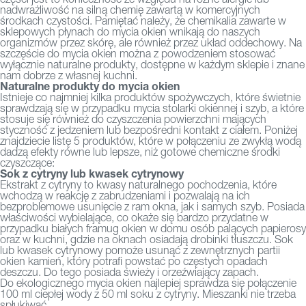
nadwrażliwość na silną chemię zawartą w komercyjnych
środkach czystości. Pamiętać należy, że chemikalia zawarte w
sklepowych płynach do mycia okien wnikają do naszych
organizmów przez skórę, ale również przez układ oddechowy. Na
szczęście do mycia okien można z powodzeniem stosować
wyłącznie naturalne produkty, dostępne w każdym sklepie i znane
nam dobrze z własnej kuchni.
Naturalne produkty do mycia okien
Istnieje co najmniej kilka produktów spożywczych, które świetnie
sprawdzają się w przypadku mycia stolarki okiennej i szyb, a które
stosuje się również do czyszczenia powierzchni mających
styczność z jedzeniem lub bezpośredni kontakt z ciałem. Poniżej
znajdziecie listę 5 produktów, które w połączeniu ze zwykłą wodą
dadzą efekty równe lub lepsze, niż gotowe chemiczne środki
czyszczące:
Sok z cytryny lub kwasek cytrynowy
Ekstrakt z cytryny to kwasy naturalnego pochodzenia, które
wchodzą w reakcję z zabrudzeniami i pozwalają na ich
bezproblemowe usunięcie z ram okna, jak i samych szyb. Posiada
właściwości wybielające, co okaże się bardzo przydatne w
przypadku białych framug okien w domu osób palących papierosy
oraz w kuchni, gdzie na oknach osiadają drobinki tłuszczu. Sok
lub kwasek cytrynowy pomoże usunąć z zewnętrznych partii
okien kamień, który potrafi powstać po częstych opadach
deszczu. Do tego posiada świeży i orzeźwiający zapach.
Do ekologicznego mycia okien najlepiej sprawdza się połączenie
100 ml ciepłej wody z 50 ml soku z cytryny. Mieszanki nie trzeba
spłukiwać.