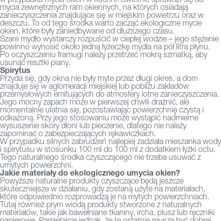
mycia zewnętrznych ram okiennych, na których osiadają
zanieczyszczenia znajdujące się w miejskim powietrzu oraz w
deszczu. To od tego środka warto zacząć ekologiczne mycie
okien, które były zaniedbywane od dłuższego czasu.
Szare mydło wystarczy rozpuścić w ciepłej wodzie – jego stężenie
powinno wynosić około jedną łyżeczkę mydła na pół litra płynu.
Po oczyszczeniu framugi należy przetrzeć mokrą szmatką, aby
usunąć resztki piany.
Spirytus
Przyda się, gdy okna nie były myte przez długi okres, a dom
znajduje się w aglomeracji miejskiej lub pobliżu zakładów
przemysłowych emitujących do atmosfery lotne zanieczyszczenia.
Jego mocny zapach może w pierwszej chwili drażnić, ale
momentalnie ulatnia się, pozostawiając powierzchnię czystą i
odkażoną. Przy jego stosowaniu może wystąpić nadmierne
wysuszenie skóry dłoni lub pieczenie, dlatego nie należy
zapominać o zabezpieczających rękawiczkach.
W przypadku silnych zabrudzeń najlepiej zadziała mieszanka wody
i spirytusu w stosunku 100 ml do 100 ml z dodatkiem łyżki octu.
Tego naturalnego środka czyszczącego nie trzeba usuwać z
umytych powierzchni.
Jakie materiały do ekologicznego umycia okien?
Powyższe naturalne produkty czyszczące będą jeszcze
skuteczniejsze w działaniu, gdy zostaną użyte na materiałach,
które odpowiednio rozprowadzą je na mytych powierzchniach.
Tutaj również prym wiodą produkty stworzone z naturalnych
materiałów, takie jak bawełniane tkaniny, ircha, plusz lub ręczniki
papierowe. Pamiętajcie jednak, że te ostatnie muszą być dobrej