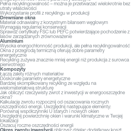
Pełna recyklingowalność – można je przetwarzać wielokrotnie bez
utraty właściwości
Wykorzystanie profili z recyklingu w produkcji
Drewniane okna
Materiał odnawialny z korzystnym bilansem węglowym
Wymagają regularnej konserwacji
Sprawdź certyfikaty FSC lub PEFC potwierdzające pochodzenie z
lasów zarządzanych zrównoważenie
Aluminium
Wysoka energochłonność produkcji, ale pełna recyklingowalność
Okna z przegrodą termiczną oferują dobre parametry
energetyczne
Recykling zużywa znacznie mniej energii niż produkcja z surowca
pierwotnego
Kompozyty
Łączą zalety różnych materiałów
Doskonałe parametry energetyczne
Bardziej skomplikowany recykling ze względu na
wielomateriałową strukturę
Jak obliczyć rzeczywisty zwrot z inwestycji w energooszczędne
okna?
Kalkulację zwrotu rozpocznij od oszacowania rocznych
oszczędności energii. Uwzględnij następujące elementy:
Porównaj współczynniki U starych i nowych okien
Uwzględnij powierzchnię okien i warunki klimatyczne w Twojej
lokalizacji
Oszacuj roczne oszczędności energii
Okres zwrotu inwestycji
obliczysz dzieląc dodatkowy koszt