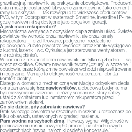
grawitacyjną, nawiewniki są praktycznie obowiązkowe. Producent
okien może je dostarczyć fabrycznie zamontowane (jako element
ramy lub skrzydła) — tak rozwiązuje to większość producentów
PVC, w tym Dobroplast w systemach Smartline, Investline i P-line,
gdzie nawiewniki są dostępne jako opcja konfiguracji.
A jeśli mam rekuperator?
Mechaniczna wentylacja z odzyskiem ciepła zmienia układ. Świeże
powietrze nie wchodzi przez nawiewniki, ale przez kanały
rekuperatora — przefiltrowane, podgrzane i rozdzielone
po pokojach. Zużyte powietrze wychodzi przez kanały wyciągowe
z kuchni, łazienki i wc. Cyrkulacja jest sterowana wentylatorami,
nie różnicą ciśnień.
W domach z rekuperatorem nawiewniki nie tylko są zbędne — są
wręcz szkodliwe. Otwarty nawiewnik tworzy „dziurę” w szczelnej
obudowie, przez którą zimne powietrze wchodzi nieprzefiltrowane
i nieogrzane. Marnuje to efektywność rekuperatora i obniża
komfort cieplny.
Dlatego w domach z mechaniczną wentylacją z odzyskiem ciepła
bez nawiewników
okna zamawia się
, a obudowa budynku ma
być maksymalnie szczelna. To różny scenariusz, który należy
ustalić z architektem lub instalatorem rekuperatora przed
zamówieniem stolarki.
Co się dzieje, gdy zabraknie nawiewu?
Brak świeżego powietrza w szczelnym mieszkaniu rozpoznasz po
kilku objawach, ustawionych
w gradacji nasilenia.
Para wodna na szybach zimą
. Pierwszy sygnał. Wilgotność w
pomieszczeniu rośnie powyżej 60 procent, na chłodniejszych
powierzchniach (szyba, narożniki ościeży) kondensuje.