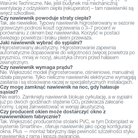
Warunki Techniczne. Nie, jeśli budynek ma mechaniczną
wentylację z odzyskiem ciepła (rekuperator) – tam nawiewniki są
wręcz szkodliwe.
Czy nawiewnik powoduje straty ciepła?
Tak, ale niewielkie. Typowy nawiewnik higrosterowany w sezonie
grzewczym podnosi koszt ogrzewania o 3–7 procent w
porównaniu z oknem bez nawiewnika. Korzyść w postaci
świeżego powietrza i braku pleśni przeważa.
Jaki nawiewnik wybrać do sypialni?
Higrosterowany akustyczny. Higrosterowanie zapewnia
automatyczne dopasowanie do wilgotności (więcej powietrza po
prysznicu, mniej w nocy), akustyka chroni przed hałasem
zewnętrznym.
Czy nawiewnik wymaga prądu?
Nie. Większość modeli (higrosterowane, ciśnieniowe, manualne)
działa pasywnie. Tylko nieliczne nawiewniki elektryczne wymagają
zasilania i są stosowane raczej w specjalistycznych instalacjach.
Czy mogę zamknąć nawiewnik na noc, gdy hałasuje
sąsiad?
Nie warto. Zamknięty nawiewnik blokuje cyrkulację, a w sypialni
już po dwóch godzinach stężenie CO₂ przekracza zalecane
normy. Lepiej zainwestować w wersję akustyczną.
Czy producent okien może dostarczyć okno z
nawiewnikiem fabrycznie?
Tak. Większość producentów stolarki PVC, w tym Dobroplast w
systemie Smartline+, oferuje nawiewniki jako opcję konfiguracji
okna. Plus — montaż fabryczny daje pewność szczelności styku
nawiewnika z ramą i lepszą gwarancję.