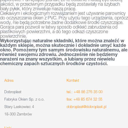
jakości, w przeciwnym przypadku będą zostawiały na szybach
biały pyłek, który zniweluje naszą pracę.
Ciekawym i ekologicznym rozwiązaniem jest używanie parownicy
do oczyszczania okien z PVC. Przy użyciu tego urządzenia, oprócz
wody, nie będą potrzebne żadne dodatkowe środki czyszczące.
Gorąca para pozwoli w łatwy sposób odkleić zabrudzenia od
plastikowych powierzchni, a do tego odkazi czyszczone
powierzchnie.
Wykorzystując naturalne składniki, które można znaleźć w
każdym sklepie, można skutecznie i dokładnie umyć każde
okno. Pomożemy tym samym środowisku naturalnemu, ale
również swojemu zdrowiu. Jednocześnie nie będziemy
narażeni na znany wszystkim, a lubiany przez niewielu
chemiczny zapach sztucznych środków czystości.
Adres
Kontakt
Dobroplast
tel.: +48 86 276 35 00
Fabryka Okien Sp. z o.o.
fax: +48 85 674 32 55
Stary Laskowiec 4
dobroplast@dobroplast.pl
18-300 Zambrów