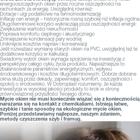
energooszczędnych okien przez roczne oszczędności na
rachunkach za energię. Uwzględnij również:
Dotacje i ulgi podatkowe na termomodernizację
Inflację cen energii – historycznie rosną szybciej niż inflacja ogólna
Długoterminowe korzyści wykraczają poza oszczędności energii:
Zwiększenie wartości nieruchomości
Poprawa komfortu cieplnego i akustycznego
Zmniejszenie kondensacji pary wodnej
Uniknięcie kosztów napraw i konserwacji
Jeśli rozważasz
wymianę starych okien na PVC
, uwzględnij też te
dodatkowe korzyści w kalkulacji.
Świadomy wybór okien wymaga spojrzenia na inwestycję z
perspektywy całego cyklu życia produktu. Najważniejsze to
zbalansowanie parametrów energetycznych, wpływu
środowiskowego i kosztów długoterminowych. Dobrze dobrane
okna służą przez dekady, zapewniając komfort, oszczędności i
spokój o środowisko. W Dobroplast rozumiemy, że każda
inwestycja w
wysokiej jakości produkty
to krok w stronę
zrównoważonej przyszłości Twojego domu.
Mycie okien nie musi koniecznie wiązać się z koniecznością
narażania się na kontakt z chemikaliami. Istnieją łatwe,
szybkie i tanie sposoby na ekologiczne mycie okien.
Poniżej przedstawiamy najlepsze, naszym zdaniem,
metody czyszczenia szyb i framug.