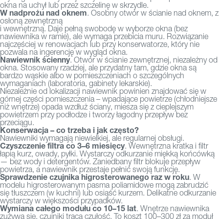
okna na uchył lub przez szczelinę w skrzydle.
W nadprożu nad oknem
. Osobny otwór w ścianie nad oknem, z
osłoną zewnętrzną
i wewnętrzną. Daje pełną swobodę w wyborze okna (bez
nawiewnika w ramie), ale wymaga przebicia muru. Rozwiązanie
najczęściej w renowacjach lub przy konserwatorze, który nie
pozwala na ingerencję w wygląd okna.
Nawiewnik ścienny
. Otwór w ścianie zewnętrznej, niezależny od
okna. Stosowany rzadziej, ale przydatny tam, gdzie okna są
bardzo wąskie albo w pomieszczeniach o szczególnych
wymaganiach (laboratoria, gabinety lekarskie).
Niezależnie od lokalizacji nawiewnik powinien znajdować się w
górnej części pomieszczenia – wpadające powietrze (chłodniejsze
niż wnętrze) opada wzdłuż ściany, miesza się z cieplejszym
powietrzem przy podłodze i tworzy łagodny przepływ bez
przeciągu.
Konserwacja – co trzeba i jak często?
Nawiewniki wymagają niewielkiej, ale regularnej obsługi.
Czyszczenie filtra co 3–6 miesięcy
. Wewnętrzna kratka i filtr
łapią kurz, owady, pyłki. Wystarczy odkurzanie miękką końcówką
— bez wody i detergentów. Zaniedbany filtr blokuje przepływ
powietrza, a nawiewnik przestaje pełnić swoją funkcję.
Sprawdzenie czujnika higrosterowanego raz w roku
. W
modelu higrosterowanym pasma poliamidowe mogą zabrudzić
się tłuszczem (w kuchni) lub osiąść kurzem. Delikatne odkurzanie
wystarczy w większości przypadków.
Wymiana całego modułu co 10–15 lat
. Wnętrze nawiewnika
zużywa się, czujniki tracą czułość. To koszt 100–300 zł za moduł