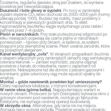
Codzienne, regularne zjawisko zimą jest znakiem, że wymiana
powietrza jest niewystarczająca.
Duszność i bóle głowy w sypialni
. Po nocy w zamkniętej
sypialni stężenie CO₂ łatwo dochodzi do 2000–3000 ppm (normy
zalecają poniżej 1000). Budzisz się rozbity, masz problemy z
koncentracją w pierwszych godzinach dnia. To efekt
nagromadzenia dwutlenku węgla wydychanego przez ciebie i
partnera przez 7–8 godzin.
Pleśń w narożnikach
. Przy stale podwyższonej wilgotności po
kilku miesiącach pojawiają się czarne plamy w narożnikach
pomieszczeń – typowo przy oknach, w łazience, za szafami
stojącymi przy zewnętrznej ścianie. Pleśń uwalnia zarodniki, które
są poważnym alergenem.
Kanał wentylacyjny „cofa”
. W skrajnych przypadkach (kuchnia
z okapem włączonym przy zamkniętych oknach) ciąg wentylacyjny
odwraca kierunek — zamiast wychodzić, zaczyna ciągnąć
powietrze z kanału do mieszkania, razem z zapachami od
sąsiadów. Niebezpieczne też dla domów z piecami gazowymi i
kominkami, gdzie odwrócony ciąg może wpuścić spaliny do
wnętrza.
Montaż – gdzie nawiewnik powinien być umieszczony?
Cztery najczęstsze lokalizacje, z różnymi konsekwencjami.
W ramie okna (górna belka)
. Najpopularniejszy wariant w
nowych oknach. Producent (w tym Dobroplast) wytwarza okno z
gotowym otworem pod nawiewnik, montuje go fabrycznie.
Estetyczne, nie wymaga osobnej operacji budowlanej.
W skrzydle okna
. Alternatywa, gdy rama nie ma miejsca.
Wymaga nieco wyższej skrzydła. Powietrze wpada po otwarciu