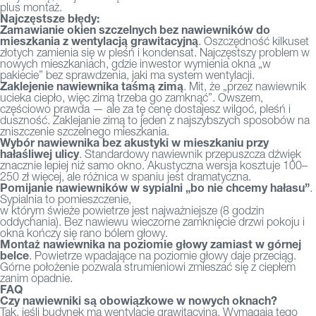
plus montaż.
Najczęstsze błędy:
Zamawianie okien szczelnych bez nawiewników do
mieszkania z wentylacją grawitacyjną
. Oszczędność kilkuset
złotych zamienia się w pleśń i kondensat. Najczęstszy problem w
nowych mieszkaniach, gdzie inwestor wymienia okna „w
pakiecie” bez sprawdzenia, jaki ma system wentylacji.
Zaklejenie nawiewnika taśmą zimą
. Mit, że „przez nawiewnik
ucieka ciepło, więc zimą trzeba go zamknąć”. Owszem,
częściowo prawda — ale za tę cenę dostajesz wilgoć, pleśń i
duszność. Zaklejanie zimą to jeden z najszybszych sposobów na
zniszczenie szczelnego mieszkania.
Wybór nawiewnika bez akustyki w mieszkaniu przy
hałaśliwej ulicy
. Standardowy nawiewnik przepuszcza dźwięk
znacznie lepiej niż samo okno. Akustyczna wersja kosztuje 100–
250 zł więcej, ale różnica w spaniu jest dramatyczna.
Pomijanie nawiewników w sypialni „bo nie chcemy hałasu”
.
Sypialnia to pomieszczenie,
w którym świeże powietrze jest najważniejsze (8 godzin
oddychania). Bez nawiewu wieczorne zamknięcie drzwi pokoju i
okna kończy się rano bólem głowy.
Montaż nawiewnika na poziomie głowy zamiast w górnej
belce
. Powietrze wpadające na poziomie głowy daje przeciąg.
Górne położenie pozwala strumieniowi zmieszać się z ciepłem
zanim opadnie.
FAQ
Czy nawiewniki są obowiązkowe w nowych oknach?
Tak, jeśli budynek ma wentylację grawitacyjną. Wymagają tego