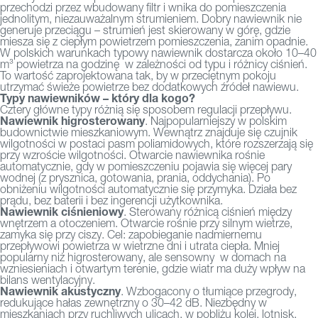
przechodzi przez wbudowany filtr i wnika do pomieszczenia
jednolitym, niezauważalnym strumieniem. Dobry nawiewnik nie
generuje przeciągu – strumień jest skierowany w górę, gdzie
miesza się z ciepłym powietrzem pomieszczenia, zanim opadnie.
W polskich warunkach typowy nawiewnik dostarcza około 10–40
m³ powietrza na godzinę
w zależności od typu i różnicy ciśnień.
To wartość zaprojektowana tak, by w przeciętnym pokoju
utrzymać świeże powietrze bez dodatkowych źródeł nawiewu.
Typy nawiewników – który dla kogo?
Cztery główne typy różnią się sposobem regulacji przepływu.
Nawiewnik higrosterowany
. Najpopularniejszy w polskim
budownictwie mieszkaniowym. Wewnątrz znajduje się czujnik
wilgotności w postaci pasm poliamidowych, które rozszerzają się
przy wzroście wilgotności. Otwarcie nawiewnika rośnie
automatycznie, gdy w pomieszczeniu pojawia się więcej pary
wodnej (z prysznica, gotowania, prania, oddychania). Po
obniżeniu wilgotności automatycznie się przymyka. Działa bez
prądu, bez baterii i bez ingerencji użytkownika.
Nawiewnik ciśnieniowy
. Sterowany różnicą ciśnień między
wnętrzem a otoczeniem. Otwarcie rośnie przy silnym wietrze,
zamyka się przy ciszy. Cel: zapobieganie nadmiernemu
przepływowi powietrza w wietrzne dni i utrata ciepła. Mniej
popularny niż higrosterowany, ale sensowny
w domach na
wzniesieniach i otwartym terenie, gdzie wiatr ma duży wpływ na
bilans wentylacyjny.
Nawiewnik akustyczny
. Wzbogacony o tłumiące przegrody,
redukujące hałas zewnętrzny o 30–42 dB. Niezbędny w
mieszkaniach przy ruchliwych ulicach, w pobliżu kolei, lotnisk,