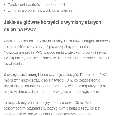
Zwiększenie wartości nieruchomości
Eliminacja problemów z wilgocią i pleśnią
Jakie są główne korzyści z wymiany starych
okien na PVC?
Wymiana okien na PVC przynosi natychmiastowe i długoterminowe
korzyści, które odczujesz już pierwszej zimy po montażu.
Nowoczesne profile PVC w połączeniu z wielokomorowymi szybami
tworzą barierę termiczną znacznie skuteczniejszą niż dotychczasowe
rozwiązania.
to najważniejsza korzyść. Dobre okna PVC
Oszczędność energii
mogą zmniejszyć straty ciepła nawet o 40%, co bezpośrednio
przekłada się na niższe rachunki za ogrzewanie. Zimą utrzymujesz
ciepło w domu, a latem chronisz wnętrze przed przegrzaniem.
Izolacja akustyczna to kolejny istotny aspekt. Okna PVC z
odpowiednimi szybami skutecznie tłumią hałas z ulicy, co jest
szczególnie ważne w miastach i przy ruchliwych drogach.