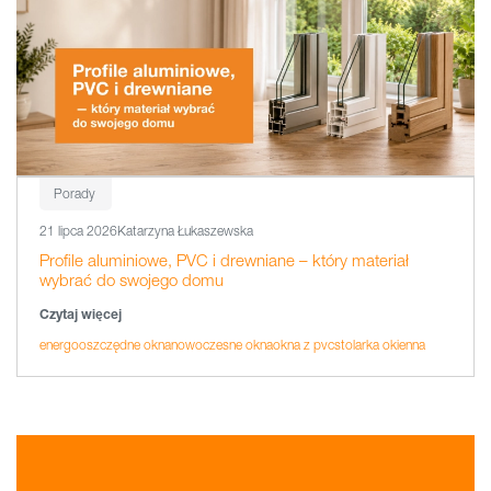
Porady
21 lipca 2026
Katarzyna Łukaszewska
Profile aluminiowe, PVC i drewniane – który materiał
wybrać do swojego domu
Czytaj więcej
energooszczędne okna
nowoczesne okna
okna z pvc
stolarka okienna