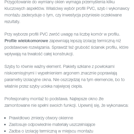
Przygotowanie do wymiany okien wymaga przemyślenia kilku
kluczowych aspektów. Właściwy wybór profili PVC, szyb i wykonawcy
montażu zadecyduje o tym, czy inwestycja przyniesie oczekiwane
rezultaty.
Przy wyborze profili PVC zwróć uwagę na liczbę komór w profilu.
zapewniają lepszą izolację termiczną niż
Profile wielokomorowe
podstawowe rozwiązania. Sprawdź też grubość ścianek profilu, które
wpływają na trwałość całej konstrukcji.
Szyby to równie ważny element. Pakiety szklane z powłokami
niskoemisyjnymi i wypełnieniem argonem znacznie poprawiają
parametry izolacyjne okna. Nie oszczędzaj na tym elemencie, bo to
właśnie przez szyby ucieka najwięcej ciepła.
Profesjonalny montaż to podstawa. Najlepsze okno źle
zamontowane nie spełni swoich funkcji. Upewnij się, że wykonawca:
Prawidłowo zmierzy otwory okienne
Zastosuje odpowiednie materiały uszczelniające
Zadba o izolację termiczną w miejscu montażu