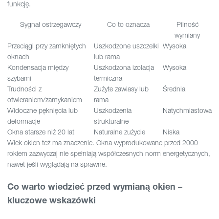
funkcję.
Sygnał ostrzegawczy
Co to oznacza
Pilność
wymiany
Przeciągi przy zamkniętych
Uszkodzone uszczelki
Wysoka
oknach
lub rama
Kondensacja między
Uszkodzona izolacja
Wysoka
szybami
termiczna
Trudności z
Zużyte zawiasy lub
Średnia
otwieraniem/zamykaniem
rama
Widoczne pęknięcia lub
Uszkodzenia
Natychmiastowa
deformacje
strukturalne
Okna starsze niż 20 lat
Naturalne zużycie
Niska
Wiek okien też ma znaczenie. Okna wyprodukowane przed 2000
rokiem zazwyczaj nie spełniają współczesnych norm energetycznych,
nawet jeśli wyglądają na sprawne.
Co warto wiedzieć przed wymianą okien –
kluczowe wskazówki