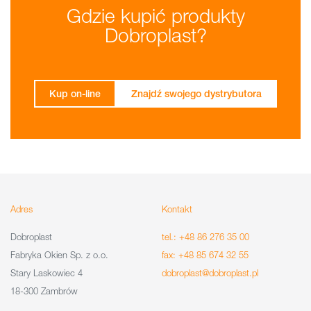
Gdzie kupić produkty
Dobroplast?
Kup on-line
Znajdź swojego dystrybutora
Adres
Kontakt
Dobroplast
tel.: +48 86 276 35 00
Fabryka Okien Sp. z o.o.
fax: +48 85 674 32 55
Stary Laskowiec 4
dobroplast@dobroplast.pl
18-300 Zambrów