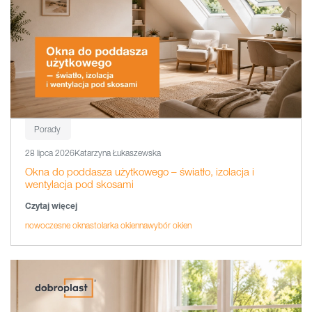
Porady
28 lipca 2026
Katarzyna Łukaszewska
Okna do poddasza użytkowego – światło, izolacja i
wentylacja pod skosami
Czytaj więcej
nowoczesne okna
stolarka okienna
wybór okien