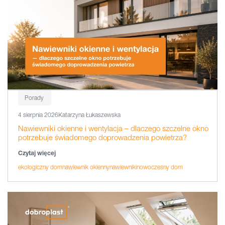
Porady
4 sierpnia 2026
Katarzyna Łukaszewska
Nawiewniki okienne i wentylacja – dlaczego szczelne okno
potrzebuje świadomego doprowadzenia powietrza?
Czytaj więcej
ekologiczny dom
nawiewnik okienny
nawiewniki
nowoczesny dom