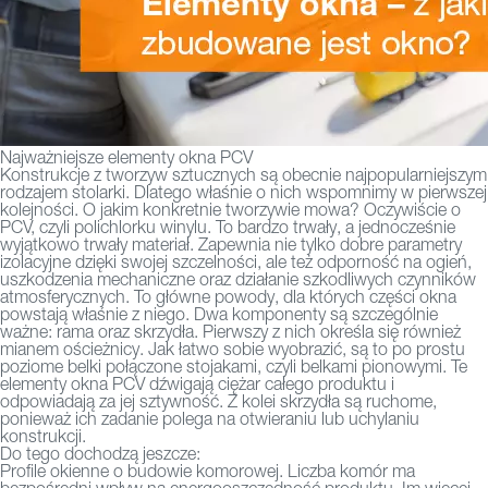
Najważniejsze elementy okna PCV
Konstrukcje z tworzyw sztucznych są obecnie najpopularniejszym
rodzajem stolarki. Dlatego właśnie o nich wspomnimy w pierwszej
kolejności. O jakim konkretnie tworzywie mowa? Oczywiście o
PCV, czyli polichlorku winylu. To bardzo trwały, a jednocześnie
wyjątkowo trwały materiał. Zapewnia nie tylko dobre parametry
izolacyjne dzięki swojej szczelności, ale też odporność na ogień,
uszkodzenia mechaniczne oraz działanie szkodliwych czynników
atmosferycznych. To główne powody, dla których części okna
powstają właśnie z niego. Dwa komponenty są szczególnie
ważne: rama oraz skrzydła. Pierwszy z nich określa się również
mianem ościeżnicy. Jak łatwo sobie wyobrazić, są to po prostu
poziome belki połączone stojakami, czyli belkami pionowymi. Te
elementy okna PCV dźwigają ciężar całego produktu i
odpowiadają za jej sztywność. Z kolei skrzydła są ruchome,
ponieważ ich zadanie polega na otwieraniu lub uchylaniu
konstrukcji.
Do tego dochodzą jeszcze:
Profile okienne o budowie komorowej. Liczba komór ma