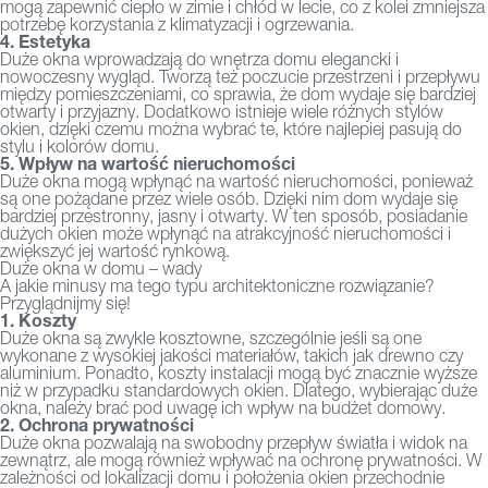
mogą zapewnić ciepło w zimie i chłód w lecie, co z kolei zmniejsza
potrzebę korzystania z klimatyzacji i ogrzewania.
4. Estetyka
Duże okna wprowadzają do wnętrza domu elegancki i
nowoczesny wygląd. Tworzą też poczucie przestrzeni i przepływu
między pomieszczeniami, co sprawia, że dom wydaje się bardziej
otwarty i przyjazny. Dodatkowo istnieje wiele różnych stylów
okien, dzięki czemu można wybrać te, które najlepiej pasują do
stylu i kolorów domu.
5. Wpływ na wartość nieruchomości
Duże okna mogą wpłynąć na wartość nieruchomości, ponieważ
są one pożądane przez wiele osób. Dzięki nim dom wydaje się
bardziej przestronny, jasny i otwarty. W ten sposób, posiadanie
dużych okien może wpłynąć na atrakcyjność nieruchomości i
zwiększyć jej wartość rynkową.
Duże okna w domu – wady
A jakie minusy ma tego typu architektoniczne rozwiązanie?
Przyglądnijmy się!
1. Koszty
Duże okna są zwykle kosztowne, szczególnie jeśli są one
wykonane z wysokiej jakości materiałów, takich jak drewno czy
aluminium. Ponadto, koszty instalacji mogą być znacznie wyższe
niż w przypadku standardowych okien. Dlatego, wybierając duże
okna, należy brać pod uwagę ich wpływ na budżet domowy.
2. Ochrona prywatności
Duże okna pozwalają na swobodny przepływ światła i widok na
zewnątrz, ale mogą również wpływać na ochronę prywatności. W
zależności od lokalizacji domu i położenia okien przechodnie