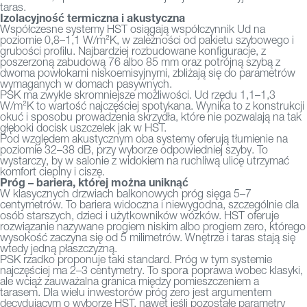
taras.
Izolacyjność termiczna i akustyczna
Współczesne systemy HST osiągają współczynnik Ud na
poziomie 0,8–1,1 W/m²K, w zależności od pakietu szybowego i
grubości profilu. Najbardziej rozbudowane konfiguracje, z
poszerzoną zabudową 76 albo 85 mm oraz potrójną szybą z
dwoma powłokami niskoemisyjnymi, zbliżają się do parametrów
wymaganych w domach pasywnych.
PSK ma zwykle skromniejsze możliwości. Ud rzędu 1,1–1,3
W/m²K to wartość najczęściej spotykana. Wynika to z konstrukcji
okuć i sposobu prowadzenia skrzydła, które nie pozwalają na tak
głęboki docisk uszczelek jak w HST.
Pod względem akustycznym oba systemy oferują tłumienie na
poziomie 32–38 dB, przy wyborze odpowiedniej szyby. To
wystarczy, by w salonie z widokiem na ruchliwą ulicę utrzymać
komfort cieplny i ciszę.
Próg – bariera, której można uniknąć
W klasycznych drzwiach balkonowych próg sięga 5–7
centymetrów. To bariera widoczna i niewygodna, szczególnie dla
osób starszych, dzieci i użytkowników wózków. HST oferuje
rozwiązanie nazywane progiem niskim albo progiem zero, którego
wysokość zaczyna się od 5 milimetrów. Wnętrze i taras stają się
wtedy jedną płaszczyzną.
PSK rzadko proponuje taki standard. Próg w tym systemie
najczęściej ma 2–3 centymetry. To sporа poprawa wobec klasyki,
ale wciąż zauważalna granica między pomieszczeniem a
tarasem.
Dla wielu inwestorów próg zero jest argumentem
decydującym o wyborze HST, nawet jeśli pozostałe parametry