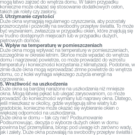
mogą łatwo zajrzeć do wnętrza domu. W takim przypadku
konieczne może okazać się stosowanie dodatkowych osłon,
takich jak rolety czy zasłony.
3. Utrzymanie czystości
Duże okna wymagają regularnego czyszczenia, aby pozostały
przezroczyste i pozwoliły na swobodny przepływ światła. To może
być wyzwaniem, zwłaszcza w przypadku okien, które znajdują się
w trudno dostępnych miejscach lub w przypadku dużych,
piętrowych domów.
4. Wpływ na temperaturę w pomieszczeniach
Duże okna mogą wpływać na temperaturę w pomieszczeniach,
szczególnie w okresie letnim. Słońce może wpadać do wnętrza
domu i nagrzewać powietrze, co może prowadzić do wzrostu
temperatury i konieczności korzystania z klimatyzacji. Podobnie, w
zimie duże
okna
mogą wprowadzać zimne powietrze do wnętrza
domu, co z kolei wymaga większego zużycia energii na
ogrzewanie.
5. Wrażliwość na uszkodzenia
Duże okna są bardziej narażone na uszkodzenia niż mniejsze
okna. Mogą łatwiej pękać lub ulegać zarysowaniom, co może
prowadzić do konieczności wymiany lub naprawy okna. Dlatego,
jeśli mieszkasz w okolicy, gdzie występują silne wiatry lub
gradobicie, konieczne może okazać się wybieranie okien o
większej odporności na uszkodzenia.
Duże okna w domu – tak czy nie? Podsumowanie
Podsumowując, decyzja o wyborze dużych okien w domu
powinna być przemyślana, biorąc pod uwagę ich zarówno wady,
jak i zalety. Duże okna pozwalają na swobodny przepływ światła i