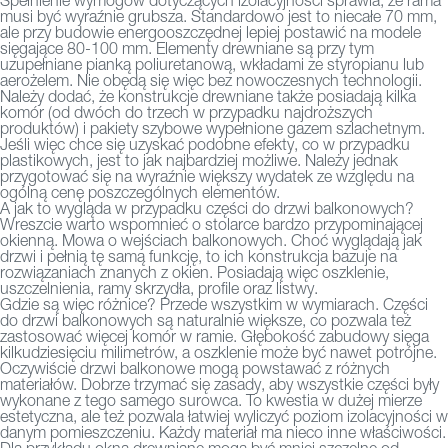
Spełnienie wymogów dotyczących izolacyjności sprawia, że rama
musi być wyraźnie grubsza. Standardowo jest to niecałe 70 mm,
ale przy budowie energooszczędnej lepiej postawić na modele
sięgające 80-100 mm. Elementy drewniane są przy tym
uzupełniane pianką poliuretanową, wkładami ze styropianu lub
aerożelem. Nie obędą się więc bez nowoczesnych technologii.
Należy dodać, że konstrukcje drewniane także posiadają kilka
komór (od dwóch do trzech w przypadku najdroższych
produktów) i pakiety szybowe wypełnione gazem szlachetnym.
Jeśli więc chce się uzyskać podobne efekty, co w przypadku
plastikowych, jest to jak najbardziej możliwe. Należy jednak
przygotować się na wyraźnie większy wydatek ze względu na
ogólną cenę poszczególnych elementów.
A jak to wygląda w przypadku części do drzwi balkonowych?
Wreszcie warto wspomnieć o stolarce bardzo przypominającej
okienną. Mowa o wejściach balkonowych. Choć wyglądają jak
drzwi i pełnią tę samą funkcję, to ich konstrukcja bazuje na
rozwiązaniach znanych z okien. Posiadają więc oszklenie,
uszczelnienia, ramy skrzydła, profile oraz listwy.
Gdzie są więc różnice? Przede wszystkim w wymiarach. Części
do drzwi balkonowych są naturalnie większe, co pozwala też
zastosować więcej komór w ramie. Głębokość zabudowy sięga
kilkudziesięciu milimetrów, a oszklenie może być nawet potrójne.
Oczywiście drzwi balkonowe mogą powstawać z różnych
materiałów. Dobrze trzymać się zasady, aby wszystkie części były
wykonane z tego samego surowca. To kwestia w dużej mierze
estetyczna, ale też pozwala łatwiej wyliczyć poziom izolacyjności w
danym pomieszczeniu. Każdy materiał ma nieco inne właściwości.