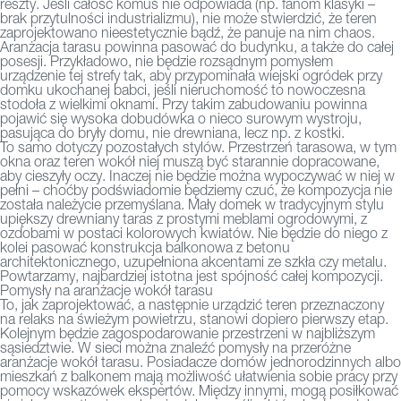
reszty. Jeśli całość komuś nie odpowiada (np. fanom klasyki –
brak przytulności industrializmu), nie może stwierdzić, że teren
zaprojektowano nieestetycznie bądź, że panuje na nim chaos.
Aranżacja tarasu powinna pasować do budynku, a także do całej
posesji. Przykładowo, nie będzie rozsądnym pomysłem
urządzenie tej strefy tak, aby przypominała wiejski ogródek przy
domku ukochanej babci, jeśli nieruchomość to nowoczesna
stodoła z wielkimi oknami. Przy takim zabudowaniu powinna
pojawić się wysoka dobudówka o nieco surowym wystroju,
pasująca do bryły domu, nie drewniana, lecz np. z kostki.
To samo dotyczy pozostałych stylów. Przestrzeń tarasowa, w tym
okna oraz teren wokół niej muszą być starannie dopracowane,
aby cieszyły oczy. Inaczej nie będzie można wypoczywać w niej w
pełni – choćby podświadomie będziemy czuć, że kompozycja nie
została należycie przemyślana. Mały domek w tradycyjnym stylu
upiększy drewniany taras z prostymi meblami ogrodowymi, z
ozdobami w postaci kolorowych kwiatów. Nie będzie do niego z
kolei pasować konstrukcja balkonowa z betonu
architektonicznego, uzupełniona akcentami ze szkła czy metalu.
Powtarzamy, najbardziej istotna jest spójność całej kompozycji.
Pomysły na aranżacje wokół tarasu
To, jak zaprojektować, a następnie urządzić teren przeznaczony
na relaks na świeżym powietrzu, stanowi dopiero pierwszy etap.
Kolejnym będzie zagospodarowanie przestrzeni w najbliższym
sąsiedztwie. W sieci można znaleźć pomysły na przeróżne
aranżacje wokół tarasu. Posiadacze domów jednorodzinnych albo
mieszkań z balkonem mają możliwość ułatwienia sobie pracy przy
pomocy wskazówek ekspertów. Między innymi, mogą posiłkować