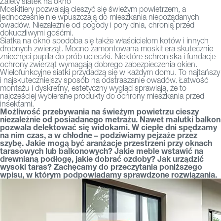
Zalety siatek na okno
Moskitiery pozwalają cieszyć się świeżym powietrzem, a
jednocześnie nie wpuszczają do mieszkania niepożądanych
owadów. Niezależnie od pogody i pory dnia, chronią przed
dokuczliwymi gośćmi.
Siatka na okno spodoba się także właścicielom kotów i innych
drobnych zwierząt. Mocno zamontowana moskitiera skutecznie
zniechęci pupila do prób ucieczki. Niektóre schroniska i fundacje
ochrony zwierząt wymagają dobrego zabezpieczenia okien.
Wielofunkcyjne siatki przydadzą się w każdym domu. To najtańszy
i najskuteczniejszy sposób na odstraszanie owadów. Łatwość
montażu i dyskretny, estetyczny wygląd sprawiają, że to
najczęściej wybierane produkty do ochrony mieszkania przed
insektami.
Możliwość przebywania na świeżym powietrzu cieszy
niezależnie od posiadanego metrażu. Nawet malutki balkon
pozwala delektować się widokami. W ciepłe dni spędzamy
na nim czas, a w chłodne – podziwiamy pejzaże przez
szybę. Jakie mogą być aranżacje przestrzeni przy oknach
tarasowych lub balkonowych? Jakie meble wstawić na
drewnianą podłogę, jakie dobrać ozdoby? Jak urządzić
wysoki taras? Zachęcamy do przeczytania poniższego
wpisu, w którym podpowiadamy sprawdzone rozwiązania.