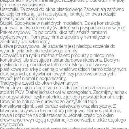
bezpośredni wpływ na energooszczędność produktu. Im więcej,
tym lepsze właściwości.
Uszczelki. Te części do okna plastikowego Zapewniają zarówno
izolację termiczną, jak i akustyczną. Istnieją ich dwa rodzaje:
przyszybowe oraz oporowe.
Słupki. Spotykane w niektórych modelach. Dzielą konstrukcję
pionowo na dwa elementy (w niektórych przypadkach na więcej).
Pakiet szybowy. To po prostu kilka tafli szkła z ramkami
dystansowymi. Pomiędzy nimi znajduje się hermetycznie
zamknięty gaz szlachetny.
Listwa przyszybowa. Jej zadaniem jest niedopuszczenie do
wypadnięcia pakietu szybowego z ramy.
Oczywiście na rynku można znaleźć produkty o nieco innej
konstrukcji lub stosujące niestandardowe akcesoria. Dobrym
przykładem są, chociażby tafle szkła. Mogą one tworzyć
plastikową stolarkę okienną o właściwościach termoizolacyjnych,
akustycznych, antywłamaniowych czy przeciwsłonecznych.
Wybór jest niemal nieograniczony.
Tradycyjne części do okien drewnianych
W ogólnym ujęciu tego typu stolarka jest dość zbliżona do
stolarki PCV. Diabeł jednak tkwi w szczegółach. Zacznijmy jednak
od oczywistości, czyli materiału, z jakiego powstaje konstrukcja.
Drewno to naturalny surowiec ze wszystkimi tego
konsekwencjami. Jest bardzo estetyczny oraz elastyczny. Z
łatwością przyswaja temperaturę pokojową. Ramy są stabilne,
trwałe i odporne na odkształcenia. Jednak części do okien
drewnianych wymagają regularnej konserwacji, a także częstego
czyszczenia.