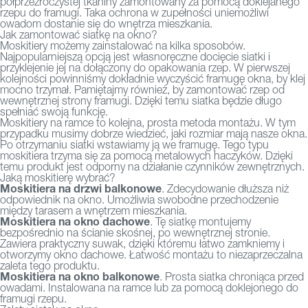
półprzezroczystej tkaniny zamontowany za pomocą doklejanego
rzepu do framugi. Taka ochrona w zupełności uniemożliwi
owadom dostanie się do wnętrza mieszkania.
Jak zamontować siatkę na okno?
Moskitiery możemy zainstalować na kilka sposobów.
Najpopularniejszą opcją jest własnoręczne docięcie siatki i
przyklejenie jej na dołączony do opakowania rzep. W pierwszej
kolejności powinniśmy dokładnie wyczyścić framugę okna, by klej
mocno trzymał. Pamiętajmy również, by zamontować rzep od
wewnętrznej strony framugi. Dzięki temu siatka będzie długo
spełniać swoją funkcję.
Moskitiery na ramce to kolejna, prosta metoda montażu. W tym
przypadku musimy dobrze wiedzieć, jaki rozmiar mają nasze okna.
Po otrzymaniu siatki wstawiamy ją we framugę. Tego typu
moskitiera trzyma się za pomocą metalowych haczyków. Dzięki
temu produkt jest odporny na działanie czynników zewnętrznych.
Jaką moskitierę wybrać?
Moskitiera na drzwi balkonowe
. Zdecydowanie dłuższa niż
odpowiednik na okno. Umożliwia swobodne przechodzenie
między tarasem a wnętrzem mieszkania.
Moskitiera na okno dachowe
. Tę siatkę montujemy
bezpośrednio na ścianie skośnej, po wewnętrznej stronie.
Zawiera praktyczny suwak, dzięki któremu łatwo zamkniemy i
otworzymy okno dachowe. Łatwość montażu to niezaprzeczalna
zaleta tego produktu.
Moskitiera na okno balkonowe
. Prosta siatka chroniąca przed
owadami. Instalowana na ramce lub za pomocą doklejonego do
framugi rzepu.