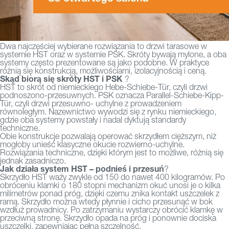
Dwa najczęściej wybierane rozwiązania to drzwi tarasowe w
systemie HST oraz w systemie PSK. Skróty bywają mylone, a oba
systemy często prezentowane są jako podobne. W praktyce
różnią się konstrukcją, możliwościami, izolacyjnością i ceną.
Skąd biorą się skróty HST i PSK
?
HST to skrót od niemieckiego Hebe-Schiebe-Tür, czyli drzwi
podnoszono-przesuwnych. PSK oznacza Parallel-Schiebe-Kipp-
Tür, czyli drzwi przesuwno- uchylne z prowadzeniem
równoległym. Nazewnictwo wywodzi się z rynku niemieckiego,
gdzie oba systemy powstały i nadal dyktują standardy
techniczne.
Obie konstrukcje pozwalają operować skrzydłem cięższym, niż
mogłoby unieść klasyczne okucie rozwierno-uchylne.
Rozwiązania techniczne, dzięki którym jest to możliwe, różnią się
jednak zasadniczo.
Jak działa system HST – podnieś i przesuń
?
Skrzydło HST waży zwykle od 150 do nawet 400 kilogramów. Po
obróceniu klamki o 180 stopni mechanizm okuć unosi je o kilka
milimetrów ponad próg, dzięki czemu znika kontakt uszczelek z
ramą. Skrzydło można wtedy płynnie i cicho przesunąć w bok
wzdłuż prowadnicy. Po zatrzymaniu wystarczy obrócić klamkę w
przeciwną stronę. Skrzydło opada na próg i ponownie dociska
uszczelki, zapewniając pełną szczelność.