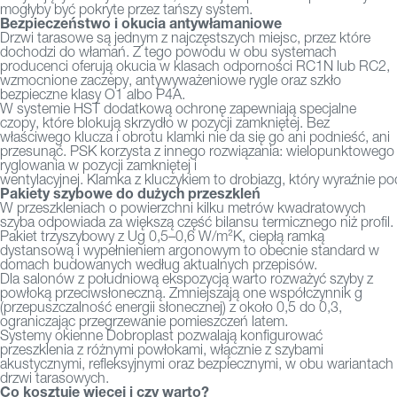
mogłyby być pokryte przez tańszy system.
Bezpieczeństwo i okucia antywłamaniowe
Drzwi tarasowe są jednym z najczęstszych miejsc, przez które
dochodzi do włamań. Z tego powodu w obu systemach
producenci oferują okucia w klasach odporności RC1N lub RC2,
wzmocnione zaczepy, antywyważeniowe rygle oraz szkło
bezpieczne klasy O1 albo P4A.
W systemie HST dodatkową ochronę zapewniają specjalne
czopy, które blokują skrzydło w pozycji zamkniętej. Bez
właściwego klucza i obrotu klamki nie da się go ani podnieść, ani
przesunąć. PSK korzysta z innego rozwiązania: wielopunktowego
ryglowania w pozycji zamkniętej i
wentylacyjnej.
Klamka z kluczykiem to drobiazg, który wyraźnie p
Pakiety szybowe do dużych przeszkleń
W przeszkleniach o powierzchni kilku metrów kwadratowych
szyba odpowiada za większą część bilansu termicznego niż profil.
Pakiet trzyszybowy z Ug 0,5–0,6 W/m²K, ciepłą ramką
dystansową i wypełnieniem argonowym to obecnie standard w
domach budowanych według aktualnych przepisów.
Dla salonów z południową ekspozycją warto rozważyć szyby z
powłoką przeciwsłoneczną. Zmniejszają one współczynnik g
(przepuszczalność energii słonecznej) z około 0,5 do 0,3,
ograniczając przegrzewanie pomieszczeń latem.
Systemy okienne Dobroplast pozwalają konfigurować
przeszklenia z różnymi powłokami, włącznie z szybami
akustycznymi, refleksyjnymi oraz bezpiecznymi, w obu wariantach
drzwi tarasowych.
Co kosztuje więcej i czy warto?