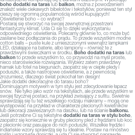
boho dodatki na taras
balkon
lub
, można z powodzeniem
znaleźć wiele ciekawych bibelotów i tekstyliów, ponieważ ten styl
cieszy się ogromną popularnością wśród kupujących!
Oświetlenie boho – co wybrać?
Postaraj się stworzyć na swojej zewnętrznej przestrzeni
fantastyczny klimat. Uda Ci się to dzięki wykorzystaniu
odpowiedniego oświetlenia. Polecamy głównie to, co może być
zasilane bez podłączania do prądu. To przede wszystkim modne
cotton balls – puste kule z umieszczonymi wewnątrz lampkami
LED, działające na baterie, albo lampiony – również te z
Boho dodatki na taras
prawdziwymi świeczkami w środku.
lub
balkon
to przede wszystkim to, co przywodzi na myśl proste,
nieco staroświeckie rozwiązania. Wybierz zatem prawdziwy
hamak lub fotel na biegunach, zaopatrz się w ciepłe pledy i
poduszki, a także nastrojowe oświetlenie, a z pewnością
zrozumiesz, dlaczego świat pokochał ten design!
Jakie dodatki dekoracyjne do tarasu boho?
Dominującym motywem w tym stylu jest zdecydowanie łapacz
snów. Nie tylko jako wzór na tekstyliach, ale przede wszystkim w
swojej fizycznej postaci, na przykład zwisający z sufitu. Świetnie
sprawdzają się tu też wszelkiego rodzaju makramy – mogą one
występować na przykład w charakterze plecionych kwietników
balkonu.
lub dekoracji zawieszanych na daszku, lub na ścianie
dodatki na taras w stylu boho
Jeśli potrzebne Ci są tekstylne
,
zaopatrz się koniecznie w gruby pleciony pled z frędzlami lub koc
z plecionki oraz pasujące do nich poduszki. Wszelkie frędzle i
indiańskie wzory sprawdzą się tu idealnie. Postaw na mnóstwo
roślin i wzorzyste doniczki, a uda Ci się stworzyć naprawdę