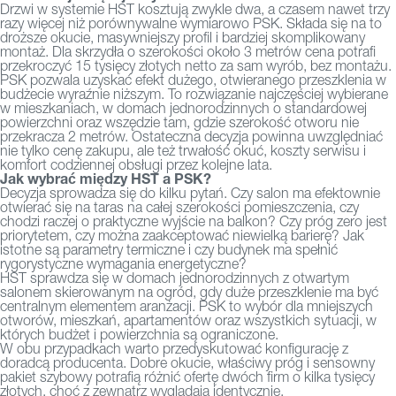
Drzwi w systemie HST kosztują zwykle dwa, a czasem nawet trzy
razy więcej niż porównywalne wymiarowo PSK. Składa się na to
droższe okucie, masywniejszy profil i bardziej skomplikowany
montaż. Dla skrzydła o szerokości około 3 metrów cena potrafi
przekroczyć 15 tysięcy złotych netto za sam wyrób, bez montażu.
PSK pozwala uzyskać efekt dużego, otwieranego przeszklenia w
budżecie wyraźnie niższym. To rozwiązanie najczęściej wybierane
w mieszkaniach, w domach jednorodzinnych o standardowej
powierzchni oraz wszędzie tam, gdzie szerokość otworu nie
przekracza 2 metrów.
Ostateczna decyzja powinna uwzględniać
nie tylko cenę zakupu, ale też trwałość okuć, koszty serwisu i
komfort codziennej obsługi przez kolejne lata.
Jak wybrać między HST a PSK?
Decyzja sprowadza się do kilku pytań. Czy salon ma efektownie
otwierać się na taras na całej szerokości pomieszczenia, czy
chodzi raczej o praktyczne wyjście na balkon? Czy próg zero jest
priorytetem, czy można zaakceptować niewielką barierę? Jak
istotne są parametry termiczne i czy budynek ma spełnić
rygorystyczne wymagania energetyczne?
HST
sprawdza się w domach jednorodzinnych z otwartym
salonem skierowanym na ogród, gdy duże przeszklenie ma być
centralnym elementem aranżacji.
PSK
to wybór dla mniejszych
otworów, mieszkań, apartamentów oraz wszystkich sytuacji, w
których budżet i powierzchnia są ograniczone.
W obu przypadkach warto przedyskutować konfigurację z
doradcą producenta. Dobre okucie, właściwy próg i sensowny
pakiet szybowy potrafią różnić ofertę dwóch firm o kilka tysięcy
złotych, choć z zewnątrz wyglądają identycznie.