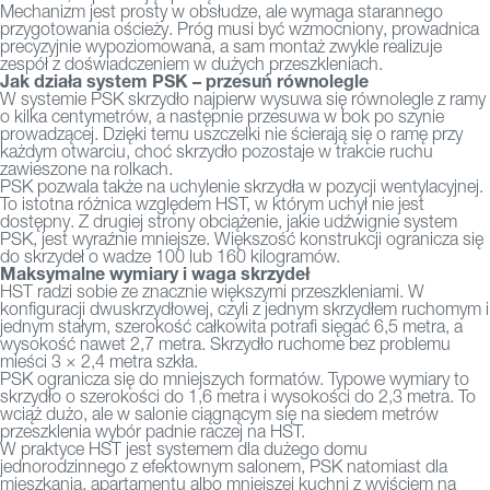
Mechanizm jest prosty w obsłudze, ale wymaga starannego
przygotowania ościeży. Próg musi być wzmocniony, prowadnica
precyzyjnie wypoziomowana, a sam montaż zwykle realizuje
zespół z doświadczeniem w dużych przeszkleniach.
Jak działa system PSK – przesuń równolegle
W systemie PSK skrzydło najpierw wysuwa się równolegle z ramy
o kilka centymetrów, a następnie przesuwa w bok po szynie
prowadzącej. Dzięki temu uszczelki nie ścierają się o ramę przy
każdym otwarciu, choć skrzydło pozostaje w trakcie ruchu
zawieszone na rolkach.
PSK pozwala także na uchylenie skrzydła w pozycji wentylacyjnej.
To istotna różnica względem HST, w którym uchył nie jest
dostępny. Z drugiej strony obciążenie, jakie udźwignie system
PSK, jest wyraźnie mniejsze. Większość konstrukcji ogranicza się
do skrzydeł o wadze 100 lub 160 kilogramów.
Maksymalne wymiary i waga skrzydeł
HST radzi sobie ze znacznie większymi przeszkleniami. W
konfiguracji dwuskrzydłowej, czyli z jednym skrzydłem ruchomym i
jednym stałym, szerokość całkowita potrafi sięgać 6,5 metra, a
wysokość nawet 2,7 metra. Skrzydło ruchome bez problemu
mieści 3 × 2,4 metra szkła.
PSK ogranicza się do mniejszych formatów. Typowe wymiary to
skrzydło o szerokości do 1,6 metra i wysokości do 2,3 metra. To
wciąż dużo, ale w salonie ciągnącym się na siedem metrów
przeszklenia wybór padnie raczej na HST.
W praktyce HST jest systemem dla dużego domu
jednorodzinnego z efektownym salonem, PSK natomiast dla
mieszkania, apartamentu albo mniejszej kuchni z wyjściem na