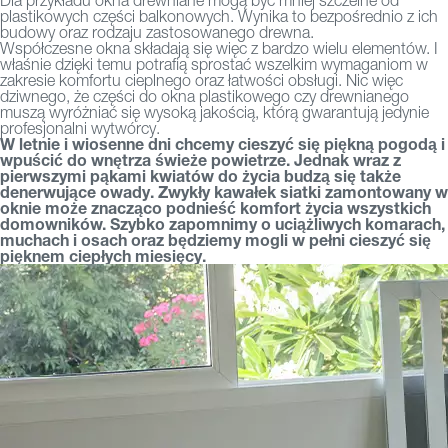
Dla przykładu okna drewniane mogą być mniej szczelne od
plastikowych części balkonowych. Wynika to bezpośrednio z ich
budowy oraz rodzaju zastosowanego drewna.
Współczesne okna składają się więc z bardzo wielu elementów. I
właśnie dzięki temu potrafią sprostać wszelkim wymaganiom w
zakresie komfortu cieplnego oraz łatwości obsługi. Nic więc
dziwnego, że części do okna plastikowego czy drewnianego
muszą wyróżniać się wysoką jakością, którą gwarantują jedynie
profesjonalni wytwórcy.
W letnie i wiosenne dni chcemy cieszyć się piękną pogodą i
wpuścić do wnętrza świeże powietrze. Jednak wraz z
pierwszymi pąkami kwiatów do życia budzą się także
denerwujące owady. Zwykły kawałek siatki zamontowany w
oknie może znacząco podnieść komfort życia wszystkich
domowników. Szybko zapomnimy o uciążliwych komarach,
muchach i osach oraz będziemy mogli w pełni cieszyć się
pięknem ciepłych miesięcy.