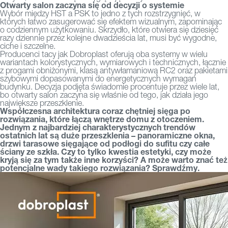
Otwarty salon zaczyna się od decyzji o systemie
Wybór między HST a PSK to jedno z tych rozstrzygnięć, w
których łatwo zasugerować się efektem wizualnym, zapominając
o codziennym użytkowaniu. Skrzydło, które otwiera się dziesięć
razy dziennie przez kolejne dwadzieścia lat, musi być wygodne,
ciche i szczelne.
Producenci tacy jak Dobroplast oferują oba systemy w wielu
wariantach kolorystycznych, wymiarowych i technicznych, łącznie
z progami obniżonymi, klasą antywłamaniową RC2 oraz pakietami
szybowymi dopasowanymi do energetycznych wymagań
budynku. Decyzja podjęta świadomie procentuje przez wiele lat,
bo otwarty salon zaczyna się właśnie od tego, jak działa jego
największe przeszklenie.
Współczesna architektura coraz chętniej sięga po
rozwiązania, które łączą wnętrze domu z otoczeniem.
Jednym z najbardziej charakterystycznych trendów
ostatnich lat są duże przeszklenia – panoramiczne okna,
drzwi tarasowe sięgające od podłogi do sufitu czy całe
ściany ze szkła. Czy to tylko kwestia estetyki, czy może
kryją się za tym także inne korzyści? A może warto znać też
potencjalne wady takiego rozwiązania? Sprawdźmy.