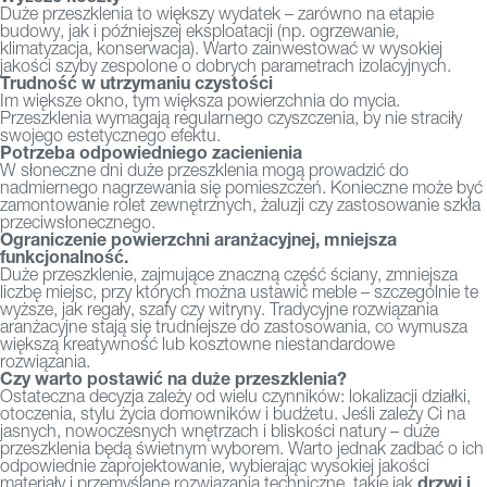
Duże przeszklenia to większy wydatek – zarówno na etapie
budowy, jak i późniejszej eksploatacji (np. ogrzewanie,
klimatyzacja, konserwacja). Warto zainwestować w wysokiej
jakości szyby zespolone o dobrych parametrach izolacyjnych.
Trudność w utrzymaniu czystości
Im większe okno, tym większa powierzchnia do mycia.
Przeszklenia wymagają regularnego czyszczenia, by nie straciły
swojego estetycznego efektu.
Potrzeba odpowiedniego zacienienia
W słoneczne dni duże przeszklenia mogą prowadzić do
nadmiernego nagrzewania się pomieszczeń. Konieczne może być
zamontowanie rolet zewnętrznych, żaluzji czy zastosowanie szkła
przeciwsłonecznego.
Ograniczenie powierzchni aranżacyjnej, mniejsza
funkcjonalność.
Duże przeszklenie, zajmujące znaczną część ściany, zmniejsza
liczbę miejsc, przy których można ustawić meble – szczególnie te
wyższe, jak regały, szafy czy witryny. Tradycyjne rozwiązania
aranżacyjne stają się trudniejsze do zastosowania, co wymusza
większą kreatywność lub kosztowne niestandardowe
rozwiązania.
Czy warto postawić na duże przeszklenia?
Ostateczna decyzja zależy od wielu czynników: lokalizacji działki,
otoczenia, stylu życia domowników i budżetu. Jeśli zależy Ci na
jasnych, nowoczesnych wnętrzach i bliskości natury – duże
przeszklenia będą świetnym wyborem. Warto jednak zadbać o ich
odpowiednie zaprojektowanie, wybierając wysokiej jakości
drzwi i
materiały i przemyślane rozwiązania techniczne, takie jak