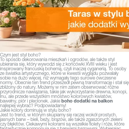
Czym jest styl boho?
To sposób dekorowania mieszkań i ogrodów, ale także styl
ubierania się, który wywodzi się z końcówki XVIII wieku i jest
inspirowany francuską bohemą, czyli inaczej cyganerią. To osoby
ze światka artystycznego, które w kwestii wyglądu pozwalały
sobie na dużo więcej, niż wymagały tego surowe ówczesne
normy. Obecnie ten trend przeszedł pewną transformację i stał się
zbliżony do natury. Możemy w nim zatem obserwować różne
przyrodnicze nawiązania, takie jak wykorzystanie drewna, konopi,
lnu, ale przede wszystkim mnóstwo kolorowych kwiatów,
boho dodatki na
balkon
bawełny, piór i plecionek. Jakie
najlepiej wybrać? Podpowiadamy!
Jakie kolory dominują w stylu boho?
Jest to trend, w którym skupiamy się raczej wokół prostych,
jasnych barw – bieli, beży, brązów, ale także zgaszonych zieleni
czy błękitów. Ciekawymi kolorami są wszelkie fiolety i róże, które
fantastycznie komponują się z barwami bazowymi. Wybierając