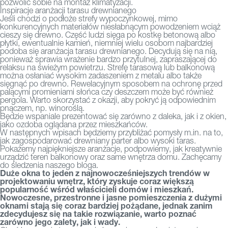
pozwolić sobie na montaż klimatyzacji.
Inspiracje aranżacji tarasu drewnianego
Jeśli chodzi o podłoże strefy wypoczynkowej, mimo
konkurencyjnych materiałów niesłabnącym powodzeniem wciąż
cieszy się drewno. Część ludzi sięga po kostkę betonową albo
płytki, ewentualnie kamień, niemniej wielu osobom najbardziej
podoba się aranżacja tarasu drewnianego. Decydują się na nią,
ponieważ sprawia wrażenie bardzo przytulnej, zapraszającej do
relaksu na świeżym powietrzu. Strefę tarasową lub balkonową
można osłaniać wysokim zadaszeniem z metalu albo także
sięgnąć po drewno. Rewelacyjnym sposobem na ochronę przed
palącymi promieniami słońca czy deszczem może być również
pergola. Warto skorzystać z okazji, aby pokryć ją odpowiednim
pnączem, np. winoroślą.
Będzie wspaniale prezentować się zarówno z daleka, jak i z okien,
jako ozdoba oglądana przez mieszkańców.
W następnych wpisach będziemy przybliżać pomysły m.in. na to,
jak zagospodarować drewniany parter albo wysoki taras.
Pokażemy najpiękniejsze aranżacje, podpowiemy, jak kreatywnie
urządzić teren balkonowy oraz same wnętrza domu. Zachęcamy
do śledzenia naszego
bloga
.
Duże okna to jeden z najnowocześniejszych trendów w
projektowaniu wnętrz, który zyskuje coraz większą
popularność wśród właścicieli domów i mieszkań.
Nowoczesne, przestronne i jasne pomieszczenia z dużymi
oknami stają się coraz bardziej pożądane, jednak zanim
zdecydujesz się na takie rozwiązanie, warto poznać
zarówno jego zalety, jak i wady.