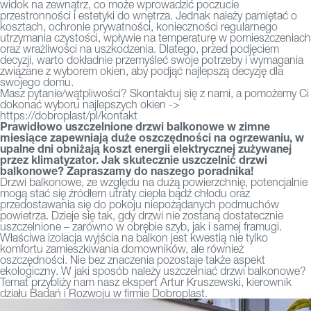
widok na zewnątrz, co może wprowadzić poczucie
przestronności i estetyki do wnętrza. Jednak należy pamiętać o
kosztach, ochronie prywatności, konieczności regularnego
utrzymania czystości, wpływie na temperaturę w pomieszczeniach
oraz wrażliwości na uszkodzenia. Dlatego, przed podjęciem
decyzji, warto dokładnie przemyśleć swoje potrzeby i wymagania
związane z wyborem okien, aby podjąć najlepszą decyzję dla
swojego domu.
Masz pytanie/wątpliwości? Skontaktuj się z nami, a pomożemy Ci
dokonać wyboru najlepszych okien ->
https://dobroplast/pl/kontakt
Prawidłowo uszczelnione drzwi balkonowe w zimne
miesiące zapewniają duże oszczędności na ogrzewaniu, w
upalne dni obniżają koszt energii elektrycznej zużywanej
przez klimatyzator. Jak skutecznie uszczelnić drzwi
balkonowe? Zapraszamy do naszego poradnika!
Drzwi balkonowe, ze względu na dużą powierzchnię, potencjalnie
mogą stać się źródłem utraty ciepła bądź chłodu oraz
przedostawania się do pokoju niepożądanych podmuchów
powietrza. Dzieje się tak, gdy drzwi nie zostaną dostatecznie
uszczelnione – zarówno w obrębie szyb, jak i samej framugi.
Właściwa izolacja wyjścia na balkon jest kwestią nie tylko
komfortu zamieszkiwania domowników, ale również
oszczędności. Nie bez znaczenia pozostaje także aspekt
ekologiczny. W jaki sposób należy uszczelniać drzwi balkonowe?
Temat przybliży nam nasz ekspert Artur Kruszewski, kierownik
działu Badań i Rozwoju w firmie Dobroplast.