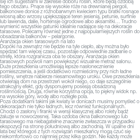
się ich sugestiami w zakresie doboru roślin, które będą ozdobą
tego obszaru. Pnące się wysokie róże na drewnianej pergoli,
balkonowe donice z różnobarwnym kwieciem typu bratki rosnące
wiosną albo wrzosy upiększające teren jesienią, petunie, surfinie
lub lawenda, dalie, hortensje ogrodowe albo aksamitki… Trudno
wymienić wszystkie gatunki idealnie nadające się na dekoracje
tarasowe. Polecamy również jedne z najpopularniejszych roślin do
obsadzania balkonów – pelargonie.
Aranżacja okien tarasowych na lato
Dopóki na zewnątrz nie będzie na tyle ciepło, aby można było
spędzać tam więcej czasu, pozostaje odpowiednie zadbanie o
strefę, która rozgranicza oba te obszary. Aranżacja okien
tarasowych pozwoli nam powiększyć wizualnie metraż salonu.
Duże przeszklenia umożliwiają lepsze nasłonecznienie
pomieszczenia, a jeśli dodatkowo rozmieścimy przy nich ładne
rośliny, wnętrze nabierze niesamowitego uroku. Owe przeszklenia
otwierają dom na przestrzeń wokół niego, co daje szczególnie
atrakcyjny efekt, gdy dysponujemy posesją obsadzoną
roślinnością. Druga, równie korzystna opcja, to piękny widok np.
na wysokie góry, wodę albo rozległe pola.
Poza dodatkami takimi jak kwiaty w donicach musimy pomyśleć o
dekoracjach nie tylko ładnych, lecz również funkcjonalnych.
Chodzi o zasłony i firanki w wersji klasycznej albo rolety bądź
żaluzje w nowoczesnej. Taka ozdoba
okna
balkonowego lub
tarasowego ma niebagatelne znaczenie zwłaszcza w przypadku
ekspozycji na stronę południową albo zachodnią. W upalne dni
lata bez któregoś z tych rozwiązań mieszkańcy mogą czuć się
niekomfortowo co najmniej przez kilka godzin. Nie każdy może