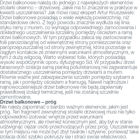
Drzwi balkonowe należą do jednego z największych elementów
stolarki okienno – drzwiowej. Jakie ma to znaczenie w praktyce w
kwestii uszczelnienia? Jak mówi nasz ekspert Artur Kruszewski:
Drzwi balkonowe posiadają o wiele większą powierzchnię, niż
standardowe okno. Z tego powodu znacznie wydłuża się linia
styku ramy z murem, co wymaga odpowiedniego zamocowania i
dokładnego uszczelnienia szczeliny pomiędzy ościeżem a ramą
drzwi balkonowych. W tym przypadku zaleca się zastosowanie
folii paroizolacyjnej od wewnętrznej strony pomieszczenia oraz
paroprzepuszczalnej od strony zewnętrznej, która pozostaje w
ciągłym kontakcie ze zmiennymi warunkami atmosferycznymi, w
tym z dużą wilgocią. Warto wybierać folie, których posiadają
wysoki współczynnik oporu dyfuzyjnego Sd. W przypadku drzwi
tarasowych izolacja samą pianką poliuretanową nie zagwarantuje
dostatecznego uszczelnienia pomiędzy drzwiami a murem.
Równie ważne jest zabezpieczenie szczelin pomiędzy szybami a
ramą, jak i pomiędzy ościeżem a framugą. Nawet najdroższe i
najnowocześniejsze
drzwi balkonowe
nie będą zapewniały
prawidłowej izolacji termicznej, jeśli nie zostaną szczelnie
zamontowane.
Drzwi balkonowe – próg
Nie należy zapominać o bardzo ważnym elemencie, jakim jest
próg. Ten fragment zewnętrznej stolarki drzwiowej musi nie tylko
odpowiednio izolować wnętrze przed warunkami
atmosferycznymi, ale również koniecznym jest, aby był w stanie
udźwignąć ciężar osób przechodzących przez próg. Uszczelnienie
w tym miejscu nie może być zbyt twarde i sztywne, ponieważ taka
izolacja dość szybko pokruszy się i straci swoje właściwości.