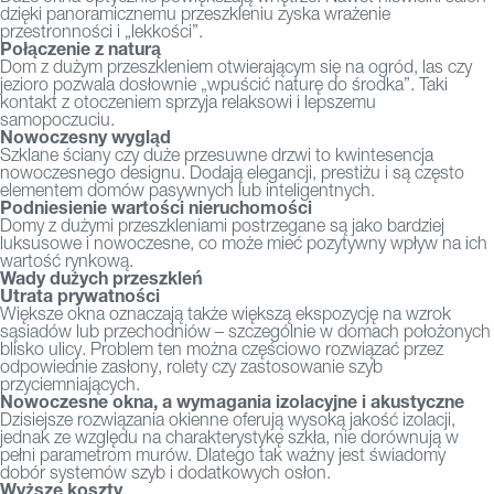
dzięki panoramicznemu przeszkleniu zyska wrażenie
przestronności i „lekkości”.
Połączenie z naturą
Dom z dużym przeszkleniem otwierającym się na ogród, las czy
jezioro pozwala dosłownie „wpuścić naturę do środka”. Taki
kontakt z otoczeniem sprzyja relaksowi i lepszemu
samopoczuciu.
Nowoczesny wygląd
Szklane ściany czy duże przesuwne drzwi to kwintesencja
nowoczesnego designu. Dodają elegancji, prestiżu i są często
elementem domów pasywnych lub inteligentnych.
Podniesienie wartości nieruchomości
Domy z dużymi przeszkleniami postrzegane są jako bardziej
luksusowe i nowoczesne, co może mieć pozytywny wpływ na ich
wartość rynkową.
Wady dużych przeszkleń
Utrata prywatności
Większe okna oznaczają także większą ekspozycję na wzrok
sąsiadów lub przechodniów – szczególnie w domach położonych
blisko ulicy. Problem ten można częściowo rozwiązać przez
odpowiednie zasłony, rolety czy zastosowanie szyb
przyciemniających.
Nowoczesne okna, a wymagania izolacyjne i akustyczne
Dzisiejsze rozwiązania okienne oferują wysoką jakość izolacji,
jednak ze względu na charakterystykę szkła, nie dorównują w
pełni parametrom murów. Dlatego tak ważny jest świadomy
dobór systemów szyb i dodatkowych osłon.
Wyższe koszty