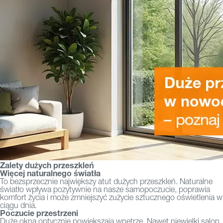
Zalety dużych przeszkleń
Więcej naturalnego światła
To bezsprzecznie największy atut dużych przeszkleń. Naturalne
światło wpływa pozytywnie na nasze samopoczucie, poprawia
komfort życia i może zmniejszyć zużycie sztucznego oświetlenia w
ciągu dnia.
Poczucie przestrzeni
Duże okna optycznie powiększają wnętrze. Nawet niewielki salon