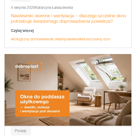
4 sierpnia 2026
Katarzyna Łukaszewska
Nawiewniki okienne i wentylacja – dlaczego szczelne okno
potrzebuje świadomego doprowadzenia powietrza?
Czytaj więcej
ekologiczny dom
nawiewnik okienny
nawiewniki
nowoczesny dom
Porady