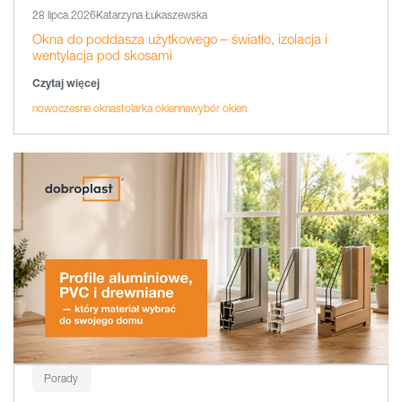
28 lipca 2026
Katarzyna Łukaszewska
Okna do poddasza użytkowego – światło, izolacja i
wentylacja pod skosami
Czytaj więcej
nowoczesne okna
stolarka okienna
wybór okien
Porady