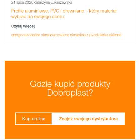
21 lipca 2026
Katarzyna Łukaszewska
Profile aluminiowe, PVC i drewniane – który materiał
wybrać do swojego domu
Czytaj więcej
energooszczędne okna
nowoczesne okna
okna z pvc
stolarka okienna
Gdzie kupić produkty
Dobroplast?
Kup on-line
Znajdź swojego dystrybutora