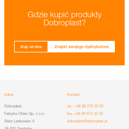
Gdzie kupić produkty
Dobroplast?
Kup on-line
Znajdź swojego dystrybutora
Adres
Kontakt
Dobroplast
tel.: +48 86 276 35 00
Fabryka Okien Sp. z o.o.
fax: +48 85 674 32 55
Stary Laskowiec 4
dobroplast@dobroplast.pl
18-300 Zambrów