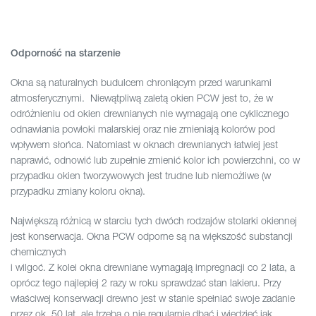
Odporność na starzenie
Okna są naturalnych budulcem chroniącym przed warunkami
atmosferycznymi. Niewątpliwą zaletą okien PCW jest to, że w
odróżnieniu od okien drewnianych nie wymagają one cyklicznego
odnawiania powłoki malarskiej oraz nie zmieniają kolorów pod
wpływem słońca. Natomiast w oknach drewnianych łatwiej jest
naprawić, odnowić lub zupełnie zmienić kolor ich powierzchni, co w
przypadku okien tworzywowych jest trudne lub niemożliwe (w
przypadku zmiany koloru okna).
Największą różnicą w starciu tych dwóch rodzajów stolarki okiennej
jest konserwacja. Okna PCW odporne są na większość substancji
chemicznych
i wilgoć. Z kolei okna drewniane wymagają impregnacji co 2 lata, a
oprócz tego najlepiej 2 razy w roku sprawdzać stan lakieru. Przy
właściwej konserwacji drewno jest w stanie spełniać swoje zadanie
przez ok. 50 lat, ale trzeba o nie regularnie dbać i wiedzieć jak