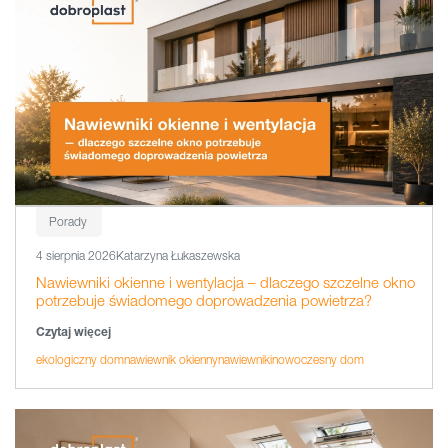
Porady
4 sierpnia 2026
Katarzyna Łukaszewska
Nawiewniki okienne i wentylacja – dlaczego szczelne okno
potrzebuje świadomego doprowadzenia powietrza?
Czytaj więcej
ekologiczny dom
nawiewnik okienny
nawiewniki
nowoczesny dom