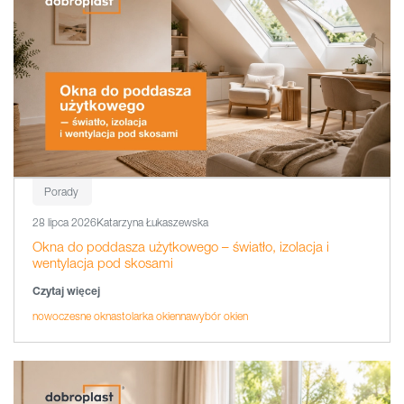
Porady
28 lipca 2026
Katarzyna Łukaszewska
Okna do poddasza użytkowego – światło, izolacja i
wentylacja pod skosami
Czytaj więcej
nowoczesne okna
stolarka okienna
wybór okien