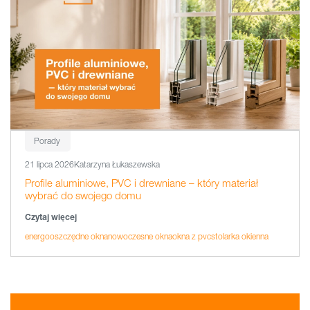
Porady
21 lipca 2026
Katarzyna Łukaszewska
Profile aluminiowe, PVC i drewniane – który materiał
wybrać do swojego domu
Czytaj więcej
energooszczędne okna
nowoczesne okna
okna z pvc
stolarka okienna