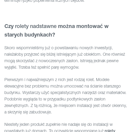
eliminuje ryzyko popełnienia licznych błędów.
Czy
można montować w
rolety nadstawne
starych budynkach?
Skoro wspomnieliśmy już o powstawaniu nowych inwestycji,
należałoby przyjrzeć się bliżej istniejącym już obiektom. One również
mogą skorzystać z nowoczesnych zasłon. Istnieją jednak pewne
wyjątki. Trzeba też spełnić parę wymogów.
Pierwszym i najważniejszym z nich jest rodzaj rolet. Modele
elewacyjne bez problemu można umocować na ścianie starszego
budynku. Wystarczy użyć specjalistycznych narzędzi oraz materiałów.
Podobnie wygląda to w przypadku podtynkowych zasłon
zewnętrznych. Z tą różnicą, że miejscem instalacji jest otwór okienny,
a skrzynię się zabudowuje.
Niestety jeden produkt zupełnie nie nadaje się do instalacji w
powstałych już domach. To oczywiście wspomniane już
rolety