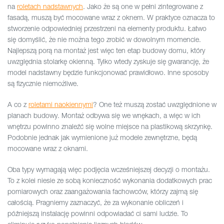
na
roletach nadstawnych
. Jako że są one w pełni zintegrowane z
fasadą, muszą być mocowane wraz z oknem. W praktyce oznacza to
stworzenie odpowiedniej przestrzeni na elementy produktu. Łatwo
się domyślić, że nie można tego zrobić w dowolnym momencie.
Najlepszą porą na montaż jest więc ten etap budowy domu, który
uwzględnia stolarkę okienną. Tylko wtedy zyskuje się gwarancję, że
model nadstawny będzie funkcjonować prawidłowo. Inne sposoby
są fizycznie niemożliwe.
A co z
roletami naokiennymi
? One też muszą zostać uwzględnione w
planach budowy. Montaż odbywa się we wnękach, a więc w ich
wnętrzu powinno znaleźć się wolne miejsce na plastikową skrzynkę.
Podobnie jednak jak wymienione już modele zewnętrzne, będą
mocowane wraz z oknami.
Oba typy wymagają więc podjęcia wcześniejszej decyzji o montażu.
To z kolei niesie ze sobą konieczność wykonania dodatkowych prac
pomiarowych oraz zaangażowania fachowców, którzy zajmą się
całością. Pragniemy zaznaczyć, że za wykonanie obliczeń i
późniejszą instalację powinni odpowiadać ci sami ludzie. To