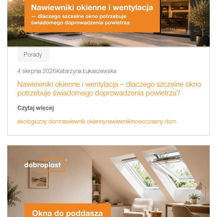
Porady
4 sierpnia 2026
Katarzyna Łukaszewska
Nawiewniki okienne i wentylacja – dlaczego szczelne okno
potrzebuje świadomego doprowadzenia powietrza?
Czytaj więcej
ekologiczny dom
nawiewnik okienny
nawiewniki
nowoczesny dom