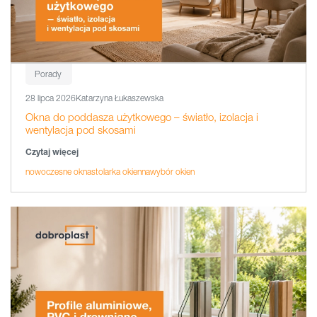
Porady
28 lipca 2026
Katarzyna Łukaszewska
Okna do poddasza użytkowego – światło, izolacja i
wentylacja pod skosami
Czytaj więcej
nowoczesne okna
stolarka okienna
wybór okien