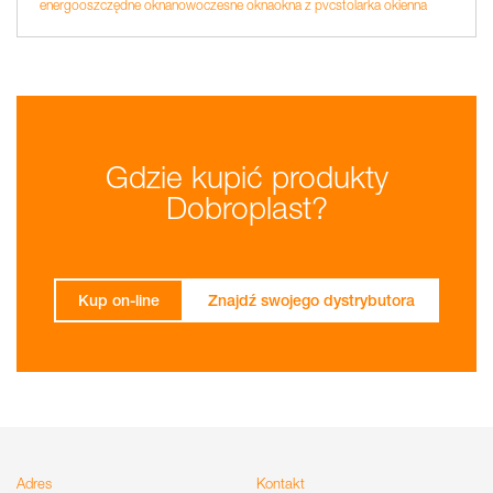
energooszczędne okna
nowoczesne okna
okna z pvc
stolarka okienna
Gdzie kupić produkty
Dobroplast?
Kup on-line
Znajdź swojego dystrybutora
Adres
Kontakt