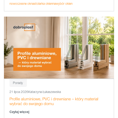
nowoczesne okna
stolarka okienna
wybór okien
Porady
21 lipca 2026
Katarzyna Łukaszewska
Profile aluminiowe, PVC i drewniane – który materiał
wybrać do swojego domu
Czytaj więcej