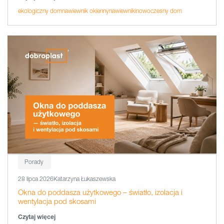
ekologiczny dom
nawiewnik okienny
nawiewniki
nowoczesny dom
Porady
28 lipca 2026
Katarzyna Łukaszewska
Okna do poddasza użytkowego – światło, izolacja i
wentylacja pod skosami
Czytaj więcej