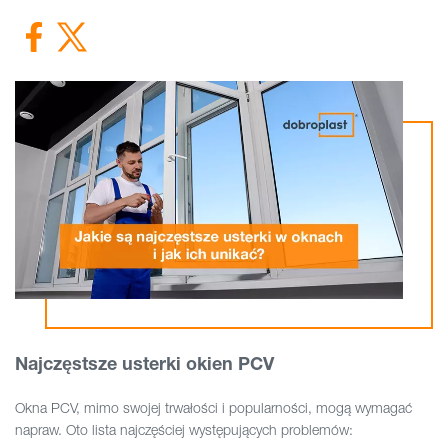
Najczęstsze usterki okien PCV
Okna PCV, mimo swojej trwałości i popularności, mogą wymagać
napraw. Oto lista najczęściej występujących problemów: