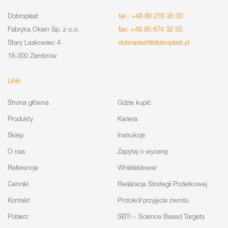
Dobroplast
tel.: +48 86 276 35 00
Fabryka Okien Sp. z o.o.
fax: +48 85 674 32 55
Stary Laskowiec 4
dobroplast@dobroplast.pl
18-300 Zambrów
Linki
Strona główna
Gdzie kupić
Produkty
Kariera
Sklep
Instrukcje
O nas
Zapytaj o wycenę
Referencje
Whistleblower
Cenniki
Realizacja Strategii Podatkowej
Kontakt
Protokół przyjęcia zwrotu
Pobierz
SBTi – Science Based Targets