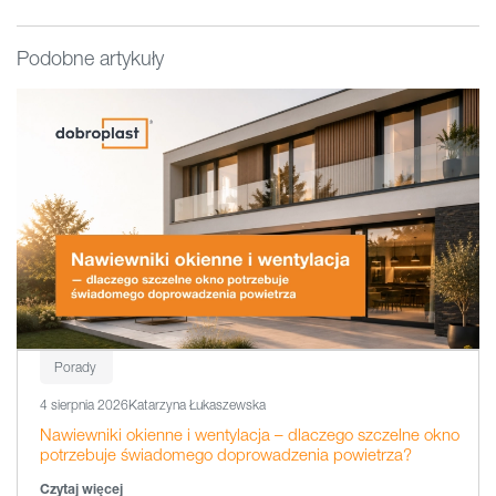
Podobne artykuły
Porady
4 sierpnia 2026
Katarzyna Łukaszewska
Nawiewniki okienne i wentylacja – dlaczego szczelne okno
potrzebuje świadomego doprowadzenia powietrza?
Czytaj więcej