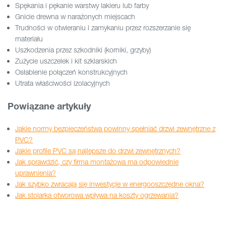
Spękania i pękanie warstwy lakieru lub farby
Gnicie drewna w narażonych miejscach
Trudności w otwieraniu i zamykaniu przez rozszerzanie się
materiału
Uszkodzenia przez szkodniki (korniki, grzyby)
Zużycie uszczelek i kit szklarskich
Osłabienie połączeń konstrukcyjnych
Utrata właściwości izolacyjnych
Powiązane artykuły
Jakie normy bezpieczeństwa powinny spełniać drzwi zewnętrzne z
PVC?
Jakie profile PVC są najlepsze do drzwi zewnętrznych?
Jak sprawdzić, czy firma montażowa ma odpowiednie
uprawnienia?
Jak szybko zwracają się inwestycje w energooszczędne okna?
Jak stolarka otworowa wpływa na koszty ogrzewania?