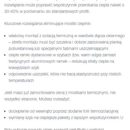
rozwiązanie może poprawić współczynnik przenikania ciepła nawet o
30-40% w porównaniu do standardowych profili.
Kluczowe rozwiązania eliminujące mostki cieplne:
właściwy montaż z izolacją termiczną w warstwie złącza okiennego
– strefa montażu musi być szczelna i dobrze zaizolowana pianką
poliuretanową lub specjalnymi taśmami uszczelniającymi
ciepłe ramki dystansowe w szybach (tzw. warm edge) zamiast
tradycyjnych aluminiowych ramek – redukują straty ciepła na
krawędziach szyb
odpowiednie uszczelki, które nie tracą elastyczności przy niskich
temperaturach
Jeśli masz już zamontowane okna z mostkami termicznymi, nie
wszystko stracone. Możesz rozważyć:
docieplenie od wewnątrz poprzez dodanie folii termoizolacyjnej
wymianę szyb na cieplejsze pakiety z lepszym współczynnikiem U
Przy wyborze nowych okien sprawdź certyfikaty i wartości