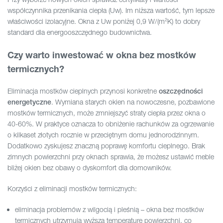
współczynnika przenikania ciepła (Uw). Im niższa wartość, tym lepsze
właściwości izolacyjne. Okna z Uw poniżej 0,9 W/(m²K) to dobry
standard dla energooszczędnego budownictwa.
Czy warto inwestować w okna bez mostków
termicznych?
Eliminacja mostków cieplnych przynosi konkretne
oszczędności
. Wymiana starych okien na nowoczesne, pozbawione
energetyczne
mostków termicznych, może zmniejszyć straty ciepła przez okna o
40-60%. W praktyce oznacza to obniżenie rachunków za ogrzewanie
o kilkaset złotych rocznie w przeciętnym domu jednorodzinnym.
Dodatkowo zyskujesz znaczną poprawę komfortu cieplnego. Brak
zimnych powierzchni przy oknach sprawia, że możesz ustawić meble
bliżej okien bez obawy o dyskomfort dla domowników.
Korzyści z eliminacji mostków termicznych:
eliminacja problemów z wilgocią i pleśnią – okna bez mostków
termicznych utrzymują wyższą temperaturę powierzchni, co