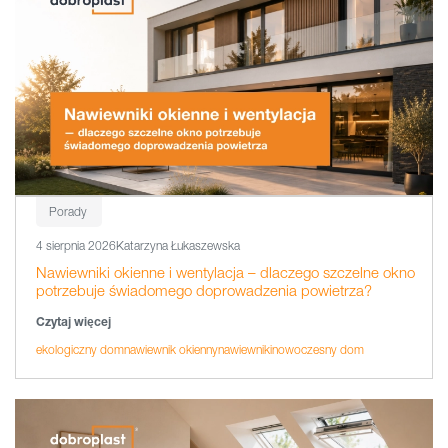
Porady
4 sierpnia 2026
Katarzyna Łukaszewska
Nawiewniki okienne i wentylacja – dlaczego szczelne okno
potrzebuje świadomego doprowadzenia powietrza?
Czytaj więcej
ekologiczny dom
nawiewnik okienny
nawiewniki
nowoczesny dom