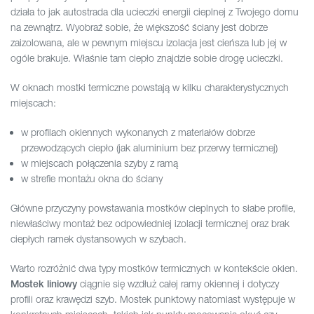
działa to jak autostrada dla ucieczki energii cieplnej z Twojego domu
na zewnątrz. Wyobraź sobie, że większość ściany jest dobrze
zaizolowana, ale w pewnym miejscu izolacja jest cieńsza lub jej w
ogóle brakuje. Właśnie tam ciepło znajdzie sobie drogę ucieczki.
W oknach mostki termiczne powstają w kilku charakterystycznych
miejscach:
w profilach okiennych wykonanych z materiałów dobrze
przewodzących ciepło (jak aluminium bez przerwy termicznej)
w miejscach połączenia szyby z ramą
w strefie montażu okna do ściany
Główne przyczyny powstawania mostków cieplnych to słabe profile,
niewłaściwy montaż bez odpowiedniej izolacji termicznej oraz brak
ciepłych ramek dystansowych w szybach.
Warto rozróżnić dwa typy mostków termicznych w kontekście okien.
ciągnie się wzdłuż całej ramy okiennej i dotyczy
Mostek liniowy
profili oraz krawędzi szyb. Mostek punktowy natomiast występuje w