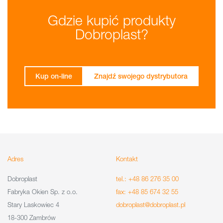
Gdzie kupić produkty
Dobroplast?
Kup on-line
Znajdź swojego dystrybutora
Adres
Kontakt
Dobroplast
tel.: +48 86 276 35 00
Fabryka Okien Sp. z o.o.
fax: +48 85 674 32 55
Stary Laskowiec 4
dobroplast@dobroplast.pl
18-300 Zambrów