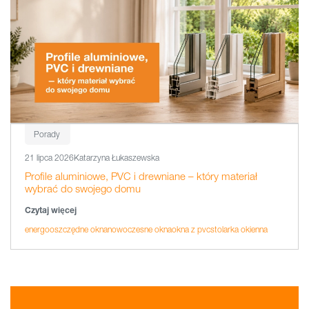
Porady
21 lipca 2026
Katarzyna Łukaszewska
Profile aluminiowe, PVC i drewniane – który materiał
wybrać do swojego domu
Czytaj więcej
energooszczędne okna
nowoczesne okna
okna z pvc
stolarka okienna