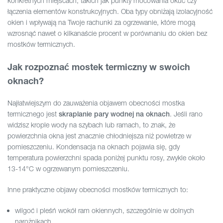
konkretnych miejscach, takich jak punkty mocowania okuć czy
łączenia elementów konstrukcyjnych. Oba typy obniżają izolacyjność
okien i wpływają na Twoje rachunki za ogrzewanie, które mogą
wzrosnąć nawet o kilkanaście procent w porównaniu do okien bez
mostków termicznych.
Jak rozpoznać mostek termiczny w swoich
oknach?
Najłatwiejszym do zauważenia objawem obecności mostka
termicznego jest
. Jeśli rano
skraplanie pary wodnej na oknach
widzisz krople wody na szybach lub ramach, to znak, że
powierzchnia okna jest znacznie chłodniejsza niż powietrze w
pomieszczeniu. Kondensacja na oknach pojawia się, gdy
temperatura powierzchni spada poniżej punktu rosy, zwykle około
13-14°C w ogrzewanym pomieszczeniu.
Inne praktyczne objawy obecności mostków termicznych to:
wilgoć i pleśń wokół ram okiennych, szczególnie w dolnych
narożnikach