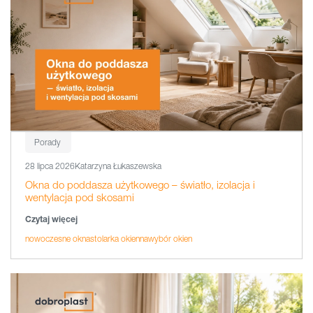
Porady
28 lipca 2026
Katarzyna Łukaszewska
Okna do poddasza użytkowego – światło, izolacja i
wentylacja pod skosami
Czytaj więcej
nowoczesne okna
stolarka okienna
wybór okien