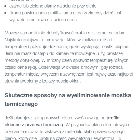
czarne lub zielone plamy na ścianie przy oknie
zimne powierzchnie profili – rama okna w zimowy dzień jest
wyraźnie zimniejsza niż ściana obok
Możesz samodzielnie zidentyfikować problem kilkoma metodami.
Najskuteczniejsza to termowizja, która wizualizuje rozkład
temperatury i pokazuje dokładnie, gdzie występują mostki cieplne.
Jeśli nie masz dostępu do kamery termowizyjnej, użyj prostszej
metody dotykowej. W mroźny dzień sprawdź temperaturę różnych
części okna ręką. Obserwacja w okresie zimowym, gdy różnica
temperatur między wnętrzem a zewnętrzem jest największa, najlepiej
ujawnia problemy z izolacyjnością okien.
Skuteczne sposoby na wyeliminowanie mostka
termicznego
Jeśli planujesz zakup nowych okien, zwróć uwagę na
profile
. W przypadku okien aluminiowych
okienne z przerwą termiczną
przerwa termiczna to wstawka z materiału słabo przewodzącego
ciepło, która dzieli profil na część wewnętrzną i zewnętrzną. To