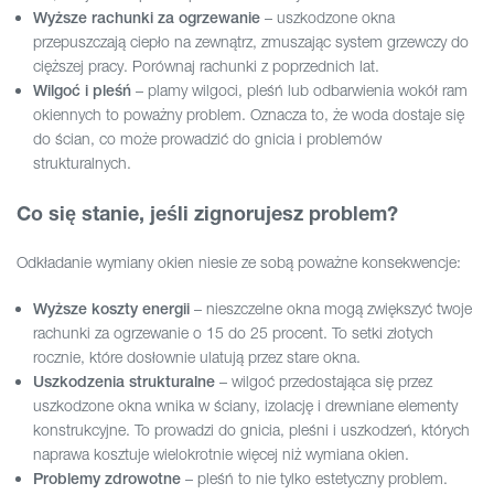
– uszkodzone okna
Wyższe rachunki za ogrzewanie
przepuszczają ciepło na zewnątrz, zmuszając system grzewczy do
cięższej pracy. Porównaj rachunki z poprzednich lat.
– plamy wilgoci, pleśń lub odbarwienia wokół ram
Wilgoć i pleśń
okiennych to poważny problem. Oznacza to, że woda dostaje się
do ścian, co może prowadzić do gnicia i problemów
strukturalnych.
Co się stanie, jeśli zignorujesz problem?
Odkładanie wymiany okien niesie ze sobą poważne konsekwencje:
– nieszczelne okna mogą zwiększyć twoje
Wyższe koszty energii
rachunki za ogrzewanie o 15 do 25 procent. To setki złotych
rocznie, które dosłownie ulatują przez stare okna.
– wilgoć przedostająca się przez
Uszkodzenia strukturalne
uszkodzone okna wnika w ściany, izolację i drewniane elementy
konstrukcyjne. To prowadzi do gnicia, pleśni i uszkodzeń, których
naprawa kosztuje wielokrotnie więcej niż wymiana okien.
– pleśń to nie tylko estetyczny problem.
Problemy zdrowotne