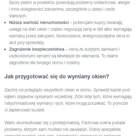
Spory pleśni w powietrzu powodują problemy oddechowe, alergie
i inne dolegliwości zdrowotne, szczególnie u dzieci i osób
starszych.
– potencjalni kupcy zwracają
Niższa wartość nieruchomości
uwagę na stan okien i często negocjują cenę w dół albo wymagają
wymiany przed zakupem. Nowoczesne, energooszczędne okna to
atut przy sprzedaży.
– okna ze zużytymi zamkami i
Zagrożenie bezpieczeństwa
uszkodzonymi ramami są łatwiejsze do włamania. To realne
zagrożenie dla twojego domu i rodziny.
Jak przygotować się do wymiany okien?
Zacznij od przeglądu wszystkich okien w domu. Sprawdź każde pod
kątem objawów opisanych wcześniej. Zrób listę tych, które wymagają
natychmiastowej wymiany i tych, które mogą poczekać. To pomoże
ci zaplanować budżet.
Warto skonsultować się z profesjonalistą. Fachowa ocena pokaże
problemy, których sam możesz nie zauważyć. Dobry specjalista
sprawdzi montaż, stan ram, szczelność i zaproponuje najlepsze