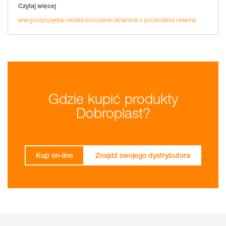
Czytaj więcej
energooszczędne okna
nowoczesne okna
okna z pvc
stolarka okienna
Gdzie kupić produkty
Dobroplast?
Kup on-line
Znajdź swojego dystrybutora