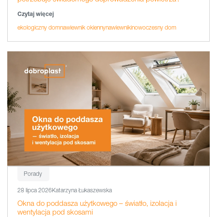
Czytaj więcej
ekologiczny dom
nawiewnik okienny
nawiewniki
nowoczesny dom
Porady
28 lipca 2026
Katarzyna Łukaszewska
Okna do poddasza użytkowego – światło, izolacja i
wentylacja pod skosami