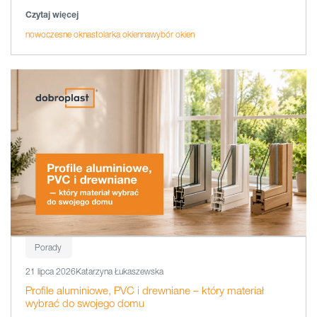
Czytaj więcej
nowoczesne okna
stolarka okienna
wybór okien
Porady
21 lipca 2026
Katarzyna Łukaszewska
Profile aluminiowe, PVC i drewniane – który materiał
wybrać do swojego domu