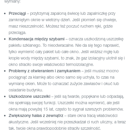
wymiany:
– przytrzymaj zapaloną świecę lub zapalniczkę przy
Przeciągi
zamkniętym oknie w wietrzny dzień. Jeśli płomień się chwieje,
masz nieszczelność. Możesz też poczuć ruchem ręki, gdzie
przeciąga.
– oznacza uszkodzoną uszczelkę
Kondensacja między szybami
pakietu szklanego. To nieodwracalne. Nie da się tego naprawić,
tylko wymienić cały pakiet lub całe okno. Jeśli widzisz mgłę lub
krople wody między szybami, to znak, że gaz izolacyjny ulotnił się i
okno straciło swoje właściwości termoizolacyjne.
– jeśli musisz mocno
Problemy z otwieraniem i zamykaniem
pociągnąć za klamkę albo okno samo się uchyla, to czas na
wymianę okien. Może to oznaczać zużycie zawiasów i okuć lub
osiadanie budynku.
– jeśli są twarde, popękane lub odpadają,
Uszkodzone uszczelki
nie spełniają swojej funkcji. Uszczelki można wymienić, ale jeśli
okna mają powyżej 15 lat, często to sygnał szerszych problemów.
– stare okna tracą właściwości
Zwiększony hałas z zewnątrz
akustyczne. Jeśli wcześniej nie przeszkadzał ci ruch uliczny, a teraz
tak, twoje okna prawdopodobnie straciły szczelność.