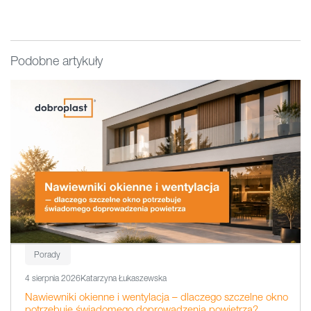
Podobne artykuły
Porady
4 sierpnia 2026
Katarzyna Łukaszewska
Nawiewniki okienne i wentylacja – dlaczego szczelne okno
potrzebuje świadomego doprowadzenia powietrza?