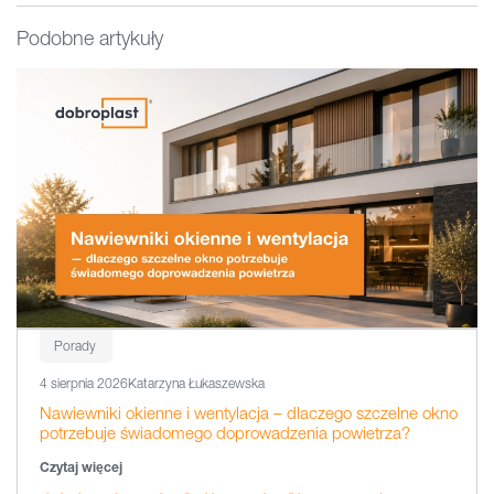
Podobne artykuły
Porady
4 sierpnia 2026
Katarzyna Łukaszewska
Nawiewniki okienne i wentylacja – dlaczego szczelne okno
potrzebuje świadomego doprowadzenia powietrza?
Czytaj więcej