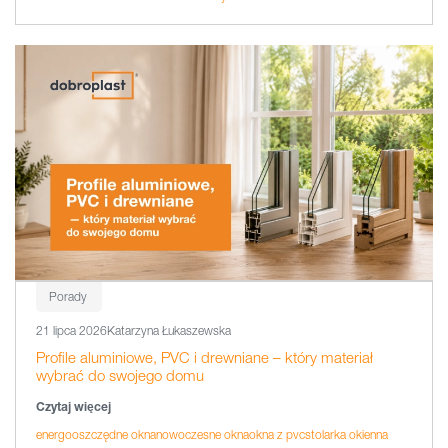
Porady
21 lipca 2026
Katarzyna Łukaszewska
Profile aluminiowe, PVC i drewniane – który materiał
wybrać do swojego domu
Czytaj więcej
energooszczędne okna
nowoczesne okna
okna z pvc
stolarka okienna