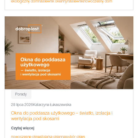
ekologiczny dom
nawiewnik okienny
nawiewniki
nowoczesny dom
Porady
28 lipca 2026
Katarzyna Łukaszewska
Okna do poddasza użytkowego – światło, izolacja i
wentylacja pod skosami
Czytaj więcej
nowoczesne okna
stolarka okienna
wybór okien