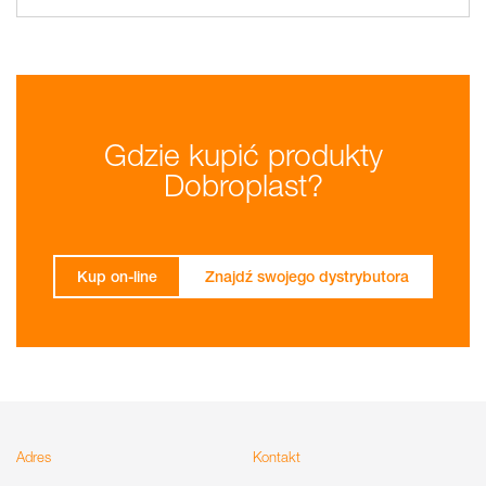
Gdzie kupić produkty
Dobroplast?
Kup on-line
Znajdź swojego dystrybutora
Adres
Kontakt