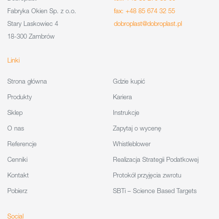
Fabryka Okien Sp. z o.o.
fax: +48 85 674 32 55
Stary Laskowiec 4
dobroplast@dobroplast.pl
18-300 Zambrów
Linki
Strona główna
Gdzie kupić
Produkty
Kariera
Sklep
Instrukcje
O nas
Zapytaj o wycenę
Referencje
Whistleblower
Cenniki
Realizacja Strategii Podatkowej
Kontakt
Protokół przyjęcia zwrotu
Pobierz
SBTi – Science Based Targets
Social