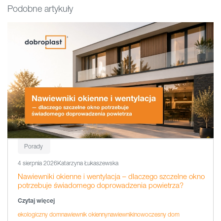
Podobne artykuły
Porady
4 sierpnia 2026
Katarzyna Łukaszewska
Nawiewniki okienne i wentylacja – dlaczego szczelne okno
potrzebuje świadomego doprowadzenia powietrza?
Czytaj więcej
ekologiczny dom
nawiewnik okienny
nawiewniki
nowoczesny dom