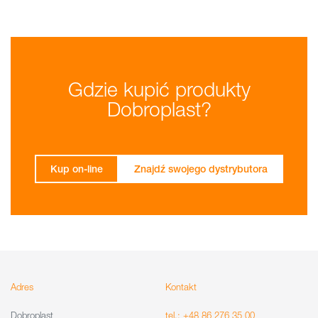
Gdzie kupić produkty
Dobroplast?
Kup on-line
Znajdź swojego dystrybutora
Adres
Kontakt
Dobroplast
tel.: +48 86 276 35 00