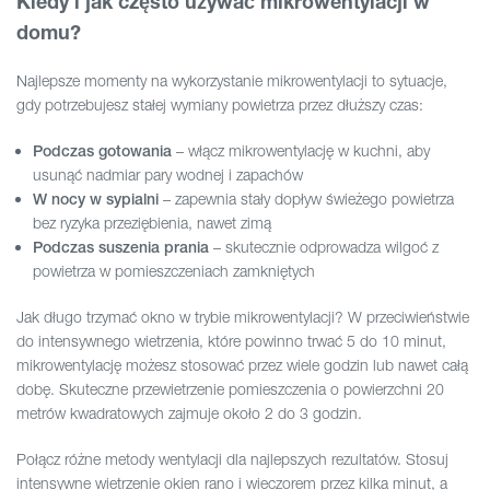
Kiedy i jak często używać mikrowentylacji w
domu?
Najlepsze momenty na wykorzystanie mikrowentylacji to sytuacje,
gdy potrzebujesz stałej wymiany powietrza przez dłuższy czas:
– włącz mikrowentylację w kuchni, aby
Podczas gotowania
usunąć nadmiar pary wodnej i zapachów
– zapewnia stały dopływ świeżego powietrza
W nocy w sypialni
bez ryzyka przeziębienia, nawet zimą
– skutecznie odprowadza wilgoć z
Podczas suszenia prania
powietrza w pomieszczeniach zamkniętych
Jak długo trzymać okno w trybie mikrowentylacji? W przeciwieństwie
do intensywnego wietrzenia, które powinno trwać 5 do 10 minut,
mikrowentylację możesz stosować przez wiele godzin lub nawet całą
dobę. Skuteczne przewietrzenie pomieszczenia o powierzchni 20
metrów kwadratowych zajmuje około 2 do 3 godzin.
Połącz różne metody wentylacji dla najlepszych rezultatów. Stosuj
intensywne wietrzenie okien rano i wieczorem przez kilka minut, a