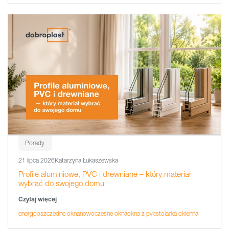
Porady
21 lipca 2026
Katarzyna Łukaszewska
Profile aluminiowe, PVC i drewniane – który materiał
wybrać do swojego domu
Czytaj więcej
energooszczędne okna
nowoczesne okna
okna z pvc
stolarka okienna