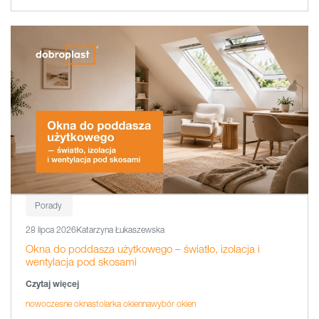
Porady
28 lipca 2026
Katarzyna Łukaszewska
Okna do poddasza użytkowego – światło, izolacja i
wentylacja pod skosami
Czytaj więcej
nowoczesne okna
stolarka okienna
wybór okien