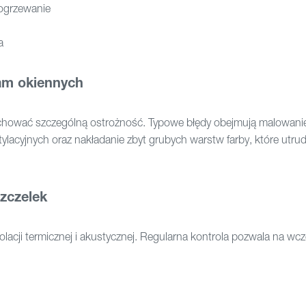
 ogrzewanie
a
am okiennych
chować szczególną ostrożność. Typowe błędy obejmują malowani
ylacyjnych oraz nakładanie zbyt grubych warstw farby, które utrud
zczelek
olacji termicznej i akustycznej. Regularna kontrola pozwala na wc