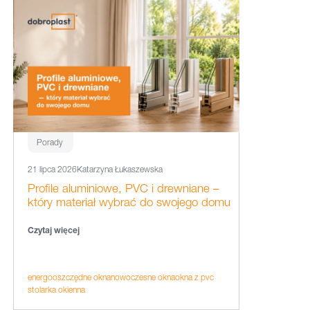
Porady
21 lipca 2026
Katarzyna Łukaszewska
Profile aluminiowe, PVC i drewniane –
który materiał wybrać do swojego domu
Czytaj więcej
energooszczędne okna
nowoczesne okna
okna z pvc
stolarka okienna