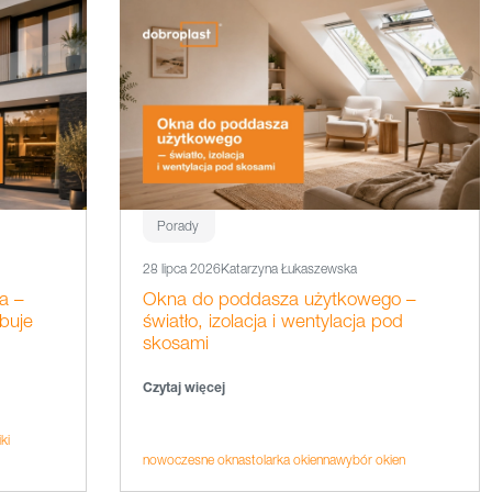
Porady
28 lipca 2026
Katarzyna Łukaszewska
a –
Okna do poddasza użytkowego –
buje
światło, izolacja i wentylacja pod
skosami
Czytaj więcej
ki
nowoczesne okna
stolarka okienna
wybór okien