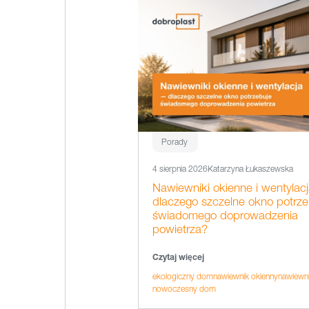
Porady
4 sierpnia 2026
Katarzyna Łukaszewska
Nawiewniki okienne i wentylacj
dlaczego szczelne okno potrze
świadomego doprowadzenia
powietrza?
Czytaj więcej
ekologiczny dom
nawiewnik okienny
nawiewni
nowoczesny dom