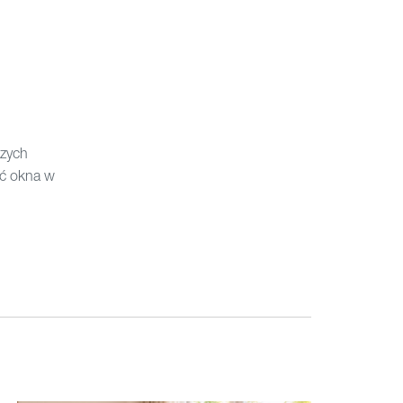
szych
ć okna w