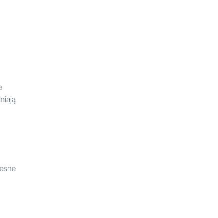
e
niają
zesne