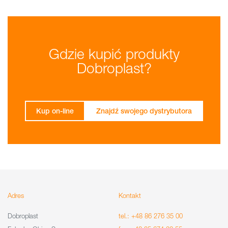
Gdzie kupić produkty
Dobroplast?
Kup on-line
Znajdź swojego dystrybutora
Adres
Kontakt
Dobroplast
tel.: +48 86 276 35 00