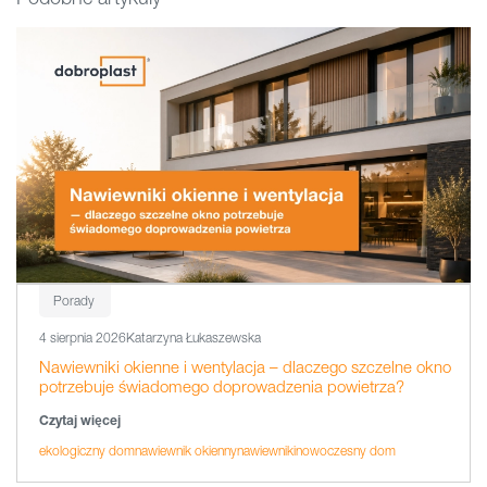
Porady
4 sierpnia 2026
Katarzyna Łukaszewska
Nawiewniki okienne i wentylacja – dlaczego szczelne okno
potrzebuje świadomego doprowadzenia powietrza?
Czytaj więcej
ekologiczny dom
nawiewnik okienny
nawiewniki
nowoczesny dom