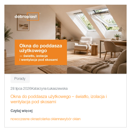
Porady
28 lipca 2026
Katarzyna Łukaszewska
Okna do poddasza użytkowego – światło, izolacja i
wentylacja pod skosami
Czytaj więcej
nowoczesne okna
stolarka okienna
wybór okien