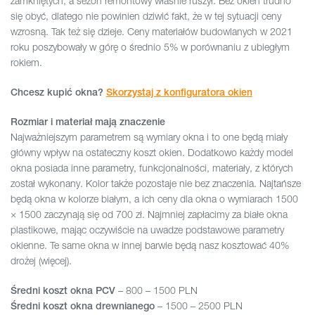
zamkniętych, a sezon remontowy właśnie ruszył. Bez okien trudno
się obyć, dlatego nie powinien dziwić fakt, że w tej sytuacji ceny
wzrosną. Tak też się dzieje. Ceny materiałów budowlanych w 2021
roku poszybowały w górę o średnio 5% w porównaniu z ubiegłym
rokiem.
Chcesz kupić okna?
Skorzystaj z konfiguratora okien
Rozmiar i materiał mają znaczenie
Najważniejszym parametrem są wymiary okna i to one będą miały
główny wpływ na ostateczny koszt okien. Dodatkowo każdy model
okna posiada inne parametry, funkcjonalności, materiały, z których
został wykonany. Kolor także pozostaje nie bez znaczenia. Najtańsze
będą okna w kolorze białym, a ich ceny dla okna o wymiarach 1500
× 1500 zaczynają się od 700 zł. Najmniej zapłacimy za białe okna
plastikowe, mając oczywiście na uwadze podstawowe parametry
okienne. Te same okna w innej barwie będą nasz kosztować 40%
drożej (więcej).
– 800 – 1500 PLN
Średni koszt okna PCV
– 1500 – 2500 PLN
Średni koszt okna drewnianego