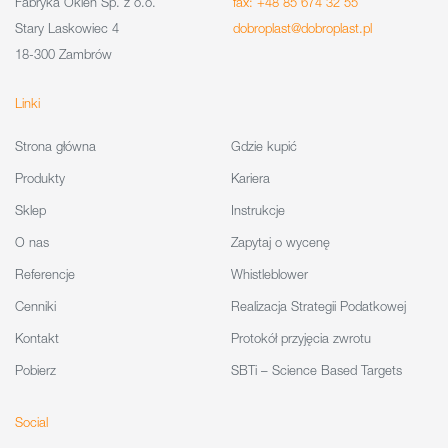
Fabryka Okien Sp. z o.o.
fax: +48 85 674 32 55
Stary Laskowiec 4
dobroplast@dobroplast.pl
18-300 Zambrów
Linki
Strona główna
Gdzie kupić
Produkty
Kariera
Sklep
Instrukcje
O nas
Zapytaj o wycenę
Referencje
Whistleblower
Cenniki
Realizacja Strategii Podatkowej
Kontakt
Protokół przyjęcia zwrotu
Pobierz
SBTi – Science Based Targets
Social