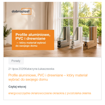
Porady
21 lipca 2026
Katarzyna Łukaszewska
Profile aluminiowe, PVC i drewniane – który materiał
wybrać do swojego domu
Czytaj więcej
energooszczędne okna
nowoczesne okna
okna z pvc
stolarka okienna