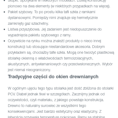
Słupki. Spotykane w niektórych modelach. Dzielą konstrukcję
pionowo na dwa elementy (w niektórych przypadkach na więcej).
Pakiet szybowy. To po prostu kilka tafli szkła z ramkami
dystansowymi. Pomiędzy nimi znajduje się hermetycznie
zamknięty gaz szlachetny.
Listwa przyszybowa. Jej zadaniem jest niedopuszczenie do
wypadnięcia pakietu szybowego z ramy.
Oczywiście na rynku można znaleźć produkty o nieco innej
konstrukcji lub stosujące niestandardowe akcesoria. Dobrym
przykładem są, chociażby tafle szkła. Mogą one tworzyć plastikową
stolarkę okienną o właściwościach termoizolacyjnych,
akustycznych, antywłamaniowych czy przeciwsłonecznych. Wybór
jest niemal nieograniczony.
Tradycyjne części do okien drewnianych
W ogólnym ujęciu tego typu stolarka jest dość zbliżona do stolarki
PCV. Diabeł jednak tkwi w szczegółach. Zacznijmy jednak od
oczywistości, czyli materiału, z jakiego powstaje konstrukcja.
Drewno to naturalny surowiec ze wszystkimi tego
konsekwencjami. Jest bardzo estetyczny oraz elastyczny. Z
łatwością przyswaja temperaturę pokojową. Ramy są stabilne,