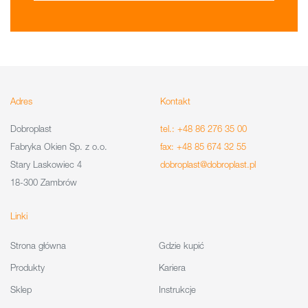
Adres
Kontakt
Dobroplast
tel.: +48 86 276 35 00
Fabryka Okien Sp. z o.o.
fax: +48 85 674 32 55
Stary Laskowiec 4
dobroplast@dobroplast.pl
18-300 Zambrów
Linki
Strona główna
Gdzie kupić
Produkty
Kariera
Sklep
Instrukcje