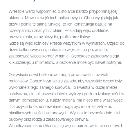
Wreszcie warto wspomnieć o stolarce bardzo przypominającej
okienną. Mowa o wejściach balkonowych. Choć wyglądają jak
drzwi i pełnią tę samą funkcję, to ich konstrukcja bazuje na
rozwiązaniach znanych z okien. Posiadają więc oszklenie,
uszczelnienia, ramy skrzydła, profile oraz listwy.
Gdzie są więc różnice? Przede wszystkim w wymiarach. Części do
drzwi balkonowych są naturalnie większe, co pozwala też
zastosować więcej komór w ramie. Głębokość zabudowy sięga
kilkudziesięciu milimetrów, a oszklenie może być nawet potrójne.
Oczywiście drzwi balkonowe mogą powstawać z różnych
materiałów. Dobrze trzymać się zasady, aby wszystkie części były
wykonane z tego samego surowca. To kwestia w dużej mierze
estetyczna, ale też pozwala łatwiej wyliczyć poziom izolacyjności w
danym pomieszczeniu. Każdy materiał ma nieco inne właściwości.
Dla przykładu okna drewniane mogą być mniej szczelne od
plastikowych części balkonowych. Wynika to bezpośrednio z ich
budowy oraz rodzaju zastosowanego drewna.
Współczesne okna składają się więc z bardzo wielu elementów. I