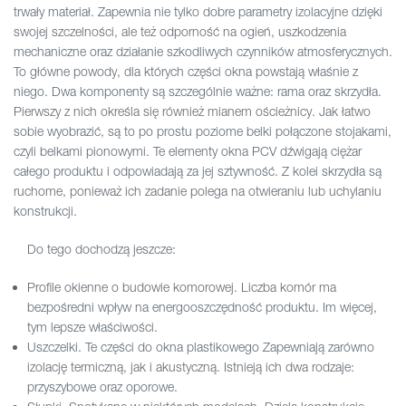
trwały materiał. Zapewnia nie tylko dobre parametry izolacyjne dzięki
swojej szczelności, ale też odporność na ogień, uszkodzenia
mechaniczne oraz działanie szkodliwych czynników atmosferycznych.
To główne powody, dla których części okna powstają właśnie z
niego. Dwa komponenty są szczególnie ważne: rama oraz skrzydła.
Pierwszy z nich określa się również mianem ościeżnicy. Jak łatwo
sobie wyobrazić, są to po prostu poziome belki połączone stojakami,
czyli belkami pionowymi. Te elementy okna PCV dźwigają ciężar
całego produktu i odpowiadają za jej sztywność. Z kolei skrzydła są
ruchome, ponieważ ich zadanie polega na otwieraniu lub uchylaniu
konstrukcji.
Do tego dochodzą jeszcze:
Profile okienne o budowie komorowej. Liczba komór ma
bezpośredni wpływ na energooszczędność produktu. Im więcej,
tym lepsze właściwości.
Uszczelki. Te części do okna plastikowego Zapewniają zarówno
izolację termiczną, jak i akustyczną. Istnieją ich dwa rodzaje:
przyszybowe oraz oporowe.