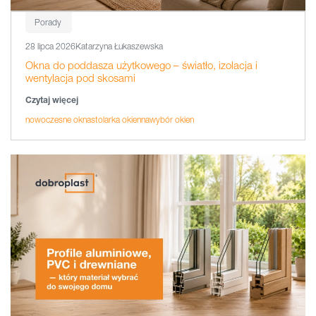
Porady
28 lipca 2026
Katarzyna Łukaszewska
Okna do poddasza użytkowego – światło, izolacja i
wentylacja pod skosami
Czytaj więcej
nowoczesne okna
stolarka okienna
wybór okien