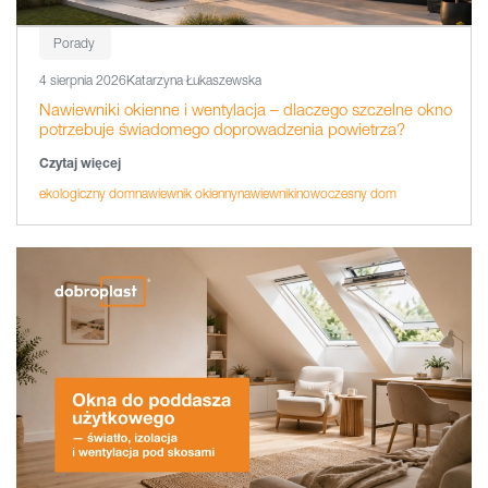
Porady
4 sierpnia 2026
Katarzyna Łukaszewska
Nawiewniki okienne i wentylacja – dlaczego szczelne okno
potrzebuje świadomego doprowadzenia powietrza?
Czytaj więcej
ekologiczny dom
nawiewnik okienny
nawiewniki
nowoczesny dom