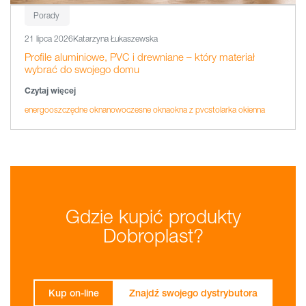
Porady
21 lipca 2026
Katarzyna Łukaszewska
Profile aluminiowe, PVC i drewniane – który materiał
wybrać do swojego domu
Czytaj więcej
energooszczędne okna
nowoczesne okna
okna z pvc
stolarka okienna
Gdzie kupić produkty
Dobroplast?
Kup on-line
Znajdź swojego dystrybutora