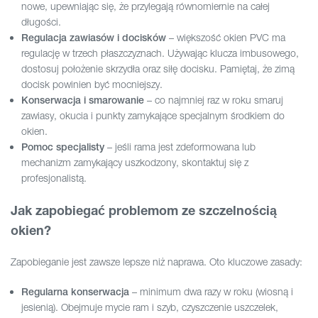
nowe, upewniając się, że przylegają równomiernie na całej
długości.
– większość okien PVC ma
Regulacja zawiasów i docisków
regulację w trzech płaszczyznach. Używając klucza imbusowego,
dostosuj położenie skrzydła oraz siłę docisku. Pamiętaj, że zimą
docisk powinien być mocniejszy.
– co najmniej raz w roku smaruj
Konserwacja i smarowanie
zawiasy, okucia i punkty zamykające specjalnym środkiem do
okien.
– jeśli rama jest zdeformowana lub
Pomoc specjalisty
mechanizm zamykający uszkodzony, skontaktuj się z
profesjonalistą.
Jak zapobiegać problemom ze szczelnością
okien?
Zapobieganie jest zawsze lepsze niż naprawa. Oto kluczowe zasady:
– minimum dwa razy w roku (wiosną i
Regularna konserwacja
jesienią). Obejmuje mycie ram i szyb, czyszczenie uszczelek,