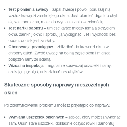
– zapal świecę i powoli poruszaj nią
Test płomienia świecy
wzdłuż krawędzi zamkniętego okna. Jeśli płomień drga lub chyli
się w stronę okna, masz do czynienia z nieszczelnością.
– umieść kartkę między ramą a skrzydłem
Test kartki papieru
okna, zamknij okno i spróbuj ją wyciągnąć. Jeśli wychodzi bez
oporu, docisk jest za słaby.
– zbliż dłoń do krawędzi okna w
Obserwacja przeciągów
chłodny dzień. Zwróć uwagę na dolną część okna i miejsca
połączeń ramy ze ścianą.
– regularnie sprawdzaj uszczelki i ramy,
Wizualna inspekcja
szukając pęknięć, odkształceń czy ubytków.
Skuteczne sposoby naprawy nieszczelnych
okien
Po zidentyfikowaniu problemu możesz przystąpić do naprawy:
– zabieg, który możesz wykonać
Wymiana uszczelek okiennych
sam. Usuń stare uszczelki, dokładnie oczyść rowki i zamontuj