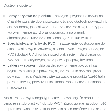
Dostępne opcje to:
– najczęściej wybierane rozwiązanie.
Farby akrylowe do plastiku
Charakteryzują się dobrą przyczepnością do gładkich powierzchni,
elastycznością (co jest ważne, bo PVC rozszerza się i kurczy pod
wpływem temperatury) oraz odpornością na warunki
atmosferyczne. Możesz je nakładać pędzlem lub wałkiem.
– jeszcze lepiej dostosowane do
Specjalistyczne farby do PVC
okien plastikowych. Zawierają składniki zwiększające adhezję do
PVC i dodatki UV chroniące przed blaknięciem. Są droższe od
zwykłych farb akrylowych, ale zapewniają lepszą trwałość.
– dają bardzo równomierne pokrycie i są
Lakiery w sprayu
szybkie w aplikacji. Sprawdzają się szczególnie przy mniejszych
powierzchniach. Wadą jest większe zużycie produktu (część trafia
poza malowaną powierzchnię) i konieczność bardzo dokładnego
maskowania.
Niezależnie od wybranego typu farby, upewnij się, że produkt ma
oznaczenie „do plastiku” lub „do PVC”. Zwróć uwagę na odporność
na promieniowanie UV, to kluczowe dla okien narażonych na słońce.