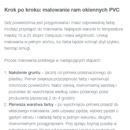
Krok po kroku: malowanie ram okiennych PVC
Gdy powierzchnia jest przygotowana i masz odpowiednią farbę,
możesz przystąpić do malowania. Najlepsze warunki to temperatura
między 15 a 25 stopni Celsjusza i niska wilgotność. Unikaj
malowania w pełnym słońcu, bo farba będzie schnąć zbyt szybko,
tworząc smugi.
Proces malowania przebiega w następujących etapach:
– zacznij od primera przeznaczonego do
Nałożenie gruntu
plastiku. Primer zwiększa przyczepność farby i wyrównuje
chłonność powierzchni. Nałóż cienką, równomierną warstwę i
pozostaw do wyschnięcia według czasu podanego przez
producenta (zazwyczaj 2 do 4 godzin).
– po wyschnięciu primera przejdź do
Pierwsza warstwa farby
właściwego malowania. Jeśli używasz pędzla, wybierz pędzel o
gęstym włosiu i nakładaj farbę w jednym kierunku, długimi,
równomiernymi pociągnięciami. Przy sprayu trzymaj puszkę w
odległości około 20 cm od powierzchni i maluj w poziomych