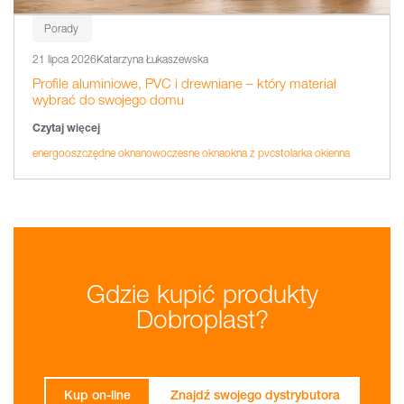
Porady
21 lipca 2026
Katarzyna Łukaszewska
Profile aluminiowe, PVC i drewniane – który materiał
wybrać do swojego domu
Czytaj więcej
energooszczędne okna
nowoczesne okna
okna z pvc
stolarka okienna
Gdzie kupić produkty
Dobroplast?
Kup on-line
Znajdź swojego dystrybutora