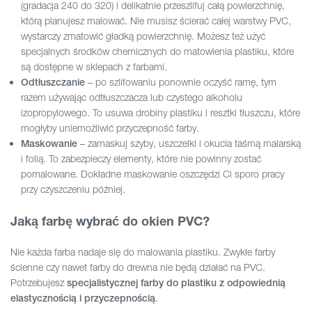
(gradacja 240 do 320) i delikatnie przeszlifuj całą powierzchnię,
którą planujesz malować. Nie musisz ścierać całej warstwy PVC,
wystarczy zmatowić gładką powierzchnię. Możesz też użyć
specjalnych środków chemicznych do matowienia plastiku, które
są dostępne w sklepach z farbami.
– po szlifowaniu ponownie oczyść ramę, tym
Odtłuszczanie
razem używając odtłuszczacza lub czystego alkoholu
izopropylowego. To usuwa drobiny plastiku i resztki tłuszczu, które
mogłyby uniemożliwić przyczepność farby.
– zamaskuj szyby, uszczelki i okucia taśmą malarską
Maskowanie
i folią. To zabezpieczy elementy, które nie powinny zostać
pomalowane. Dokładne maskowanie oszczędzi Ci sporo pracy
przy czyszczeniu później.
Jaką farbę wybrać do okien PVC?
Nie każda farba nadaje się do malowania plastiku. Zwykłe farby
ścienne czy nawet farby do drewna nie będą działać na PVC.
Potrzebujesz
specjalistycznej farby do plastiku z odpowiednią
.
elastycznością i przyczepnością