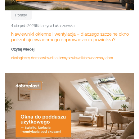
Porady
4 sierpnia 2026
Katarzyna Łukaszewska
Nawiewniki okienne i wentylacja – dlaczego szczelne okno
potrzebuje świadomego doprowadzenia powietrza?
Czytaj więcej
ekologiczny dom
nawiewnik okienny
nawiewniki
nowoczesny dom