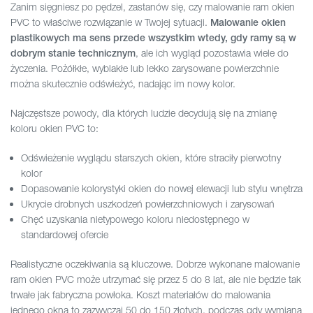
Zanim sięgniesz po pędzel, zastanów się, czy malowanie ram okien
PVC to właściwe rozwiązanie w Twojej sytuacji.
Malowanie okien
plastikowych ma sens przede wszystkim wtedy, gdy ramy są w
, ale ich wygląd pozostawia wiele do
dobrym stanie technicznym
życzenia. Pożółkłe, wyblakłe lub lekko zarysowane powierzchnie
można skutecznie odświeżyć, nadając im nowy kolor.
Najczęstsze powody, dla których ludzie decydują się na zmianę
koloru okien PVC to:
Odświeżenie wyglądu starszych okien, które straciły pierwotny
kolor
Dopasowanie kolorystyki okien do nowej elewacji lub stylu wnętrza
Ukrycie drobnych uszkodzeń powierzchniowych i zarysowań
Chęć uzyskania nietypowego koloru niedostępnego w
standardowej ofercie
Realistyczne oczekiwania są kluczowe. Dobrze wykonane malowanie
ram okien PVC może utrzymać się przez 5 do 8 lat, ale nie będzie tak
trwałe jak fabryczna powłoka. Koszt materiałów do malowania
jednego okna to zazwyczaj 50 do 150 złotych, podczas gdy wymiana