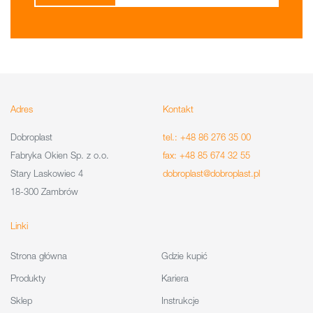
Adres
Kontakt
Dobroplast
tel.: +48 86 276 35 00
Fabryka Okien Sp. z o.o.
fax: +48 85 674 32 55
Stary Laskowiec 4
dobroplast@dobroplast.pl
18-300 Zambrów
Linki
Strona główna
Gdzie kupić
Produkty
Kariera
Sklep
Instrukcje