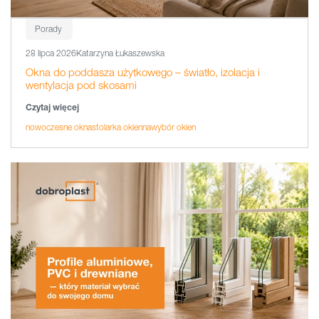
Porady
28 lipca 2026
Katarzyna Łukaszewska
Okna do poddasza użytkowego – światło, izolacja i
wentylacja pod skosami
Czytaj więcej
nowoczesne okna
stolarka okienna
wybór okien