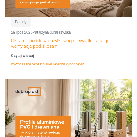
Porady
28 lipca 2026
Katarzyna Łukaszewska
Okna do poddasza użytkowego – światło, izolacja i
wentylacja pod skosami
Czytaj więcej
nowoczesne okna
stolarka okienna
wybór okien