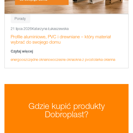
Porady
21 lipca 2026
Katarzyna Łukaszewska
Profile aluminiowe, PVC i drewniane – który materiał
wybrać do swojego domu
Czytaj więcej
energooszczędne okna
nowoczesne okna
okna z pvc
stolarka okienna
Gdzie kupić produkty
Dobroplast?