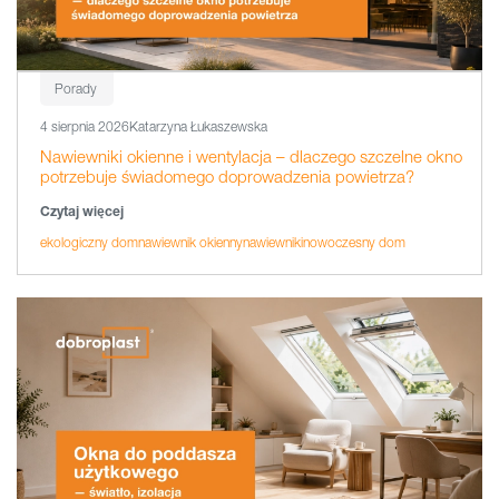
Porady
4 sierpnia 2026
Katarzyna Łukaszewska
Nawiewniki okienne i wentylacja – dlaczego szczelne okno
potrzebuje świadomego doprowadzenia powietrza?
Czytaj więcej
ekologiczny dom
nawiewnik okienny
nawiewniki
nowoczesny dom