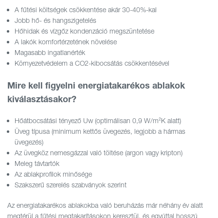
A fűtési költségek csökkentése akár 30-40%-kal
Jobb hő- és hangszigetelés
Hőhidak és vízgőz kondenzáció megszüntetése
A lakók komfortérzetének növelése
Magasabb ingatlanérték
Környezetvédelem a CO2-kibocsátás csökkentésével
Mire kell figyelni energiatakarékos ablakok
kiválasztásakor?
Hőátbocsátási tényező Uw (optimálisan 0,9 W/m²K alatt)
Üveg típusa (minimum kettős üvegezés, legjobb a hármas
üvegezés)
Az üvegköz nemesgázzal való töltése (argon vagy kripton)
Meleg távtartók
Az ablakprofilok minősége
Szakszerű szerelés szabványok szerint
Az energiatakarékos ablakokba való beruházás már néhány év alatt
megtérül a fűtési megtakarításokon keresztül, és egyúttal hosszú