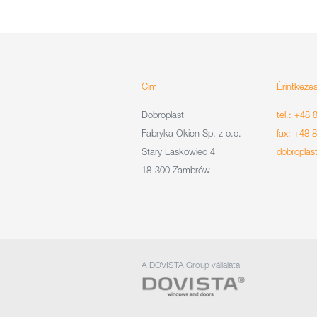
Cím
Érintkezé
Dobroplast
tel.: +48 
Fabryka Okien Sp. z o.o.
fax: +48 
Stary Laskowiec 4
dobroplas
18-300 Zambrów
A DOVISTA Group vállalata