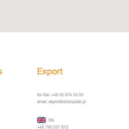
s
Export
tel./fax: +48 85 674 32 50
email: export@dobroplast.pl
EN
+48 795 527 812