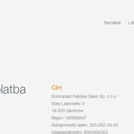
Termékek
Let
latba
Cím
Dobroplast Fabryka Okien Sp. z o.o.
Stary Laskowiec 4
18-300 Zambrów
Regon 145908247
Adóazonosító szám: 525-252-33-03
Cégjegyzékszám: 0000404303