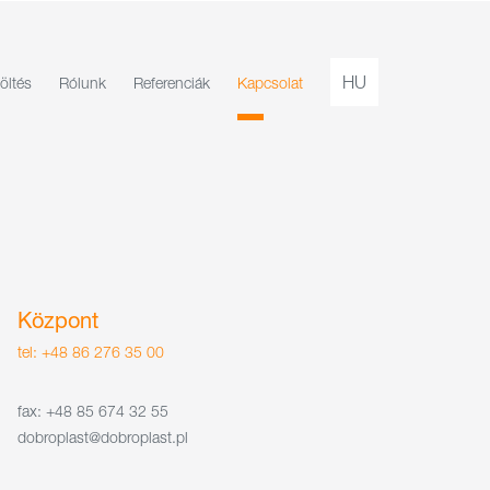
HU
öltés
Rólunk
Referenciák
Kapcsolat
Központ
tel: +48 86 276 35 00
fax: +48 85 674 32 55
dobroplast@dobroplast.pl