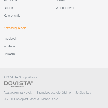
Termékek
Letöltés
Rólunk
Whistleblower
Referenciák
Közösségi média
Facebook
YouTube
LinkedIn
A DOVISTA Group vállalata
Adatvédelmi irányelvek
Személyes adatok védelme
Jótállási jegy
2026 © Dobroplast Fabryka Okien sp. z o.o.