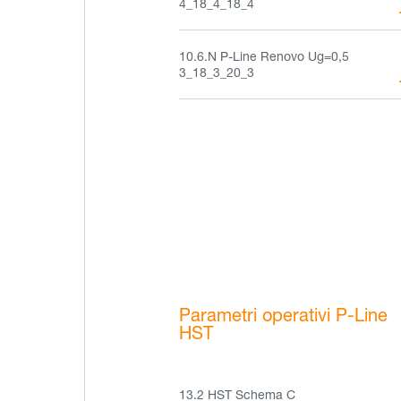
4_18_4_18_4
10.6.N P-Line Renovo Ug=0,5
3_18_3_20_3
Parametri operativi P-Line
HST
13.2 HST Schema C