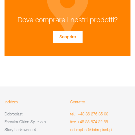
Dove comprare i nostri prodotti?
Scoprire
Indirizzo
Contatto
Dobroplast
tel.: +48 86 276 35 00
Fabryka Okien Sp. z o.o.
fax: +48 85 674 32 55
Stary Laskowiec 4
dobroplast@dobroplast.pl