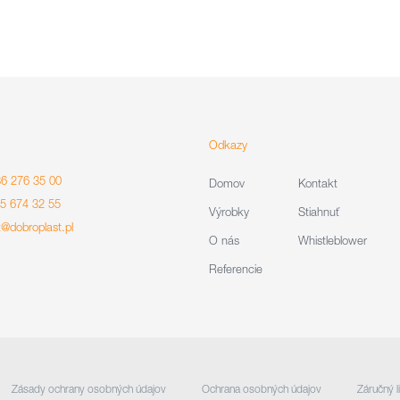
Odkazy
86 276 35 00
Domov
Kontakt
85 674 32 55
Výrobky
Stiahnuť
t@dobroplast.pl
O nás
Whistleblower
Referencie
Zásady ochrany osobných údajov
Ochrana osobných údajov
Záručný l