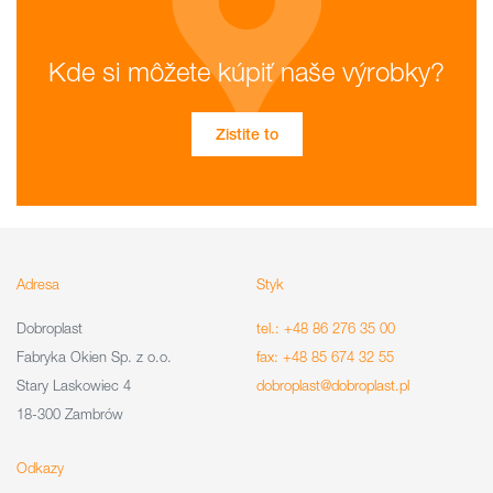
Kde si môžete kúpiť naše výrobky?
Zistite to
Adresa
Styk
Dobroplast
tel.: +48 86 276 35 00
Fabryka Okien Sp. z o.o.
fax: +48 85 674 32 55
Stary Laskowiec 4
dobroplast@dobroplast.pl
18-300 Zambrów
Odkazy