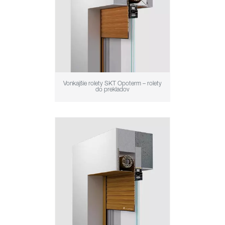
Vonkajšie rolety SKT Opoterm – rolety
do prekladov