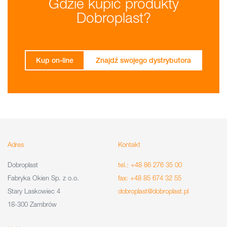
Gdzie kupić produkty
Dobroplast?
Kup on-line
Znajdź swojego dystrybutora
Adres
Kontakt
Dobroplast
tel.: +48 86 276 35 00
Fabryka Okien Sp. z o.o.
fax: +48 85 674 32 55
Stary Laskowiec 4
dobroplast@dobroplast.pl
18-300 Zambrów