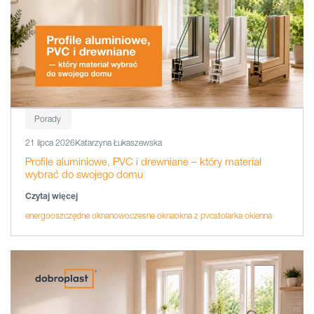
Porady
21 lipca 2026
Katarzyna Łukaszewska
Profile aluminiowe, PVC i drewniane – który materiał
wybrać do swojego domu
Czytaj więcej
energooszczędne okna
nowoczesne okna
okna z pvc
stolarka okienna