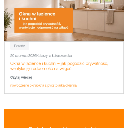
Porady
30 czerwca 2026
Katarzyna Łukaszewska
Okna w łazience i kuchni – jak pogodzić prywatność,
wentylację i odporność na wilgoć
Czytaj więcej
nowoczesne okna
okna z pvc
stolarka okienna