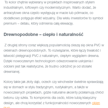
To kolor chętnie wybierany w projektach inspirowanych stylem
industrialnym, loftowym czy modernistycznym. Warto dodać, że
antracytowe okna często występują w macie lub półmacie, co
dodatkowo potęguje efekt wizualny. Dla wielu inwestorów to symbol
premium – detalu, który odmienia całą elewację.
Drewnopodobne – ciepło i naturalność
Z drugiej strony coraz większą popularnością cieszą się okna PVC w
okleinach drewnopodobnych. To rozwiązanie, które łączy trwałość i
łatwość pielęgnacji PVC z naturalnym, ciepłym wyglądem drewna.
Dzięki nowoczesnym technologiom odwzorowanie usłojenia i
odcieni jest tak realistyczne, że trudno odróżnić je od stolarki
drewnianej.
Kolory takie jak złoty dąb, orzech czy winchester świetnie sprawdzają
się w domach w stylu tradycyjnym, rustykalnym, a także w
nowoczesnych projektach, gdzie naturalne akcenty przełamują chłód
betonu czy szkła. To kompromis dla osób, które lubią klasyczny
design, ale chcą korzystać z funkcjonalności nowoczesnych
okien