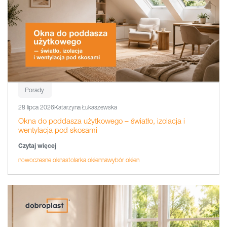
Porady
28 lipca 2026
Katarzyna Łukaszewska
Okna do poddasza użytkowego – światło, izolacja i
wentylacja pod skosami
Czytaj więcej
nowoczesne okna
stolarka okienna
wybór okien