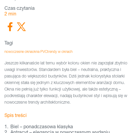
Czas czytania
2
min
Tagi
nowoczesne okna
okna PVC
trendy w oknach
Jeszcze kilkanaście lat temu wybór koloru okien nie zaprzątał zbytnio
uwagi inwestorów. Standardem była biel – neutralna, praktyczna i
pasująca do większości budynków. Dziś jednak kolorystyka stolarki
okiennej stała się jednym z kluczowych elementów aranżacji domu.
Okna nie pełnią już tylko funkcji użytkowej, ale także estetyczną –
podkreślają charakter elewacji, nadają budynkowi styl i wpisują się w
nowoczesne trendy architektoniczne.
Spis treści
Biel – ponadczasowa klasyka
Antracyt – elegancja w nowoczesnym wydaniu