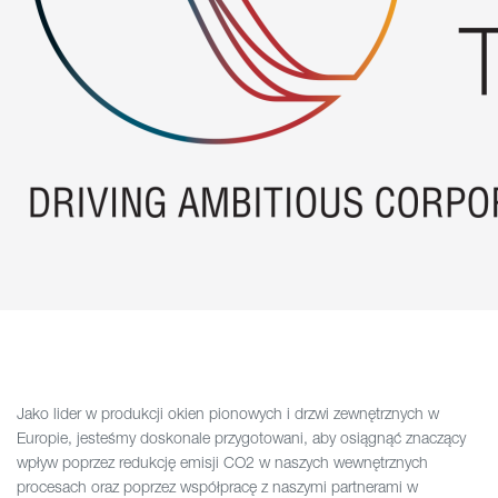
Jako lider w produkcji okien pionowych i drzwi zewnętrznych w
Europie, jesteśmy doskonale przygotowani, aby osiągnąć znaczący
wpływ poprzez redukcję emisji CO2 w naszych wewnętrznych
procesach oraz poprzez współpracę z naszymi partnerami w